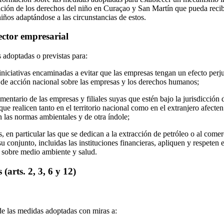
ación de los derechos del niño en Curaçao y San Martín que pueda recibi
iños adaptándose a las circunstancias de estos.
ector empresarial
 adoptadas o previstas para:
iniciativas encaminadas a evitar que las empresas tengan un efecto perju
an de acción nacional sobre las empresas y los derechos humanos;
entario de las empresas y filiales suyas que estén bajo la jurisdicción 
que realicen tanto en el territorio nacional como en el extranjero afecte
n las normas ambientales y de otra índole;
, en particular las que se dedican a la extracción de petróleo o al come
 su conjunto, incluidas las instituciones financieras, apliquen y respeten
s sobre medio ambiente y salud.
(arts. 2, 3, 6 y 12)
e las medidas adoptadas con miras a: