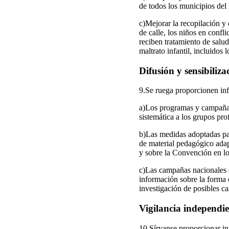
de todos los municipios del 
c)Mejorar la recopilación y 
de calle, los niños en confli
reciben tratamiento de salu
maltrato infantil, incluidos 
Difusión y sensibiliza
9.Se ruega proporcionen in
a)Los programas y campañas 
sistemática a los grupos pro
b)Las medidas adoptadas par
de material pedagógico adapt
y sobre la Convención en los
c)Las campañas nacionales de
información sobre la forma 
investigación de posibles c
Vigilancia independie
10.Sírvanse proporcionar i