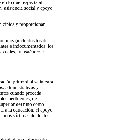
e en lo que respecta al
n, asistencia social y apoyo
nicipios y proporcionar
itarios (incluidos los de
rantes e indocumentados, los
sexuales, transgénero e
ración primordial se integra
s, administrativos y
tentes cuando proceda.
les pertinentes, de
 superior del niño como
ta a la educación, el apoyo
s niños víctimas de delitos.
sde el último informe del