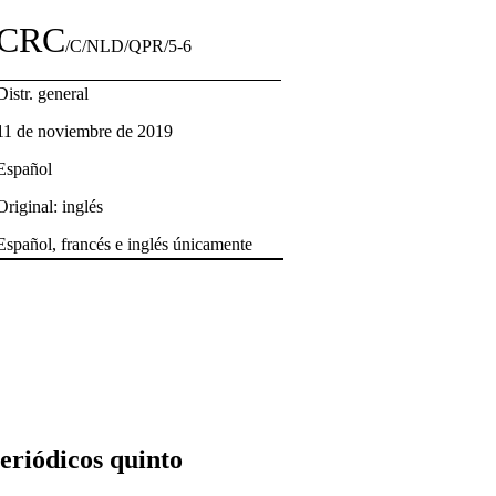
CRC
/C/NLD/QPR/5-6
Distr. general
11 de noviembre de 2019
Español
Original: inglés
Español, francés e inglés únicamente
periódicos quinto