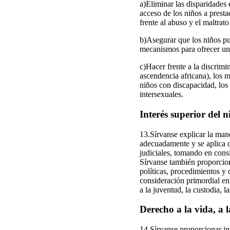
a)Eliminar las disparidades 
acceso de los niños a presta
frente al abuso y el maltrato 
b)Asegurar que los niños pu
mecanismos para ofrecer una 
c)Hacer frente a la discrimi
ascendencia africana), los m
niños con discapacidad, los 
intersexuales.
Interés superior del n
13.Sírvanse explicar la mane
adecuadamente y se aplica de
judiciales, tomando en cons
Sírvanse también proporciona
políticas, procedimientos y 
consideración primordial en 
a la juventud, la custodia, l
Derecho a la vida, a l
14.Sírvanse proporcionar in