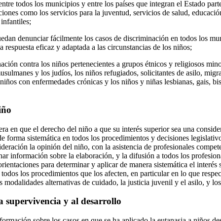
entre todos los municipios y entre los países que integran el Estado part
ciones como los servicios para la juventud, servicios de salud, educació
infantiles;
edan denunciar fácilmente los casos de discriminación en todos los mu
respuesta eficaz y adaptada a las circunstancias de los niños;
nación contra los niños pertenecientes a grupos étnicos y religiosos minor
usulmanes y los judíos, los niños refugiados, solicitantes de asilo, mig
niños con enfermedades crónicas y los niños y niñas lesbianas, gais, bi
iño
ra en que el derecho del niño a que su interés superior sea una conside
 forma sistemática en todos los procedimientos y decisiones legislativo
ideración la opinión del niño, con la asistencia de profesionales compe
r información sobre la elaboración, y la difusión a todos los profesiona
orientaciones para determinar y aplicar de manera sistemática el interés
todos los procedimientos que los afecten, en particular en lo que respec
as modalidades alternativas de cuidado, la justicia juvenil y el asilo, y lo
a supervivencia y al desarrollo
formación sobre los casos en que se ha aplicado la eutanasia a niños de