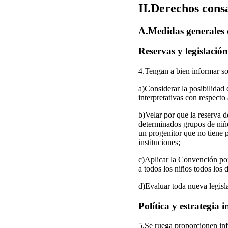
II.Derechos cons
A.Medidas generales de
Reservas y legislación
4.Tengan a bien informar so
a)Considerar la posibilidad d
interpretativas con respecto
b)Velar por que la reserva d
determinados grupos de niños
un progenitor que no tiene p
instituciones;
c)Aplicar la Convención por 
a todos los niños todos los
d)Evaluar toda nueva legisla
Política y estrategia i
5.Se ruega proporcionen in