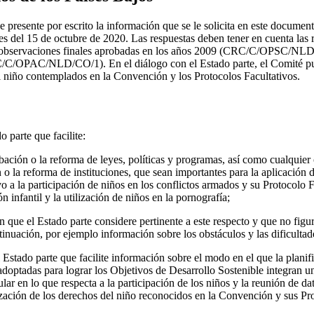
ue presente por escrito la información que se le solicita en este docum
ntes del 15 de octubre de 2020. Las respuestas deben tener en cuenta la
s observaciones finales aprobadas en los años 2009 (CRC/C/OPSC/NL
OPAC/NLD/CO/1). En el diálogo con el Estado parte, el Comité pue
l niño contemplados en la Convención y los Protocolos Facultativos.
o parte que facilite:
bación o la reforma de leyes, políticas y programas, así como cualquier
 o la reforma de instituciones, que sean importantes para la aplicación 
vo a la participación de niños en los conflictos armados y su Protocolo Fa
ón infantil y la utilización de niños en la pornografía;
 que el Estado parte considere pertinente a este respecto y que no figure
inuación, por ejemplo información sobre los obstáculos y las dificultad
Estado parte que facilite información sobre el modo en el que la planifi
adoptadas para lograr los Objetivos de Desarrollo Sostenible integran 
ular en lo que respecta a la participación de los niños y la reunión de d
ación de los derechos del niño reconocidos en la Convención y sus Pro