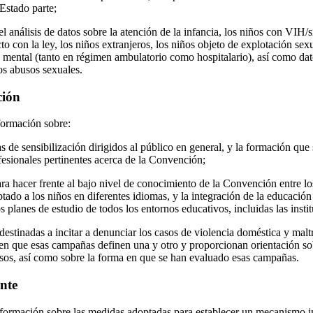
Estado parte;
el análisis de datos sobre la atención de la infancia, los niños con VIH/s
cto con la ley, los niños extranjeros, los niños objeto de explotación sexu
d mental (tanto en régimen ambulatorio como hospitalario), así como dat
los abusos sexuales.
ción
formación sobre:
de sensibilización dirigidos al público en general, y la formación que
fesionales pertinentes acerca de la Convención;
a hacer frente al bajo nivel de conocimiento de la Convención entre los
ado a los niños en diferentes idiomas, y la integración de la educación
 planes de estudio de todos los entornos educativos, incluidas las instit
stinadas a incitar a denunciar los casos de violencia doméstica y maltr
en que esas campañas definen una y otro y proporcionan orientación sob
asos, así como sobre la forma en que se han evaluado esas campañas.
nte
nformación sobre las medidas adoptadas para establecer un mecanismo 