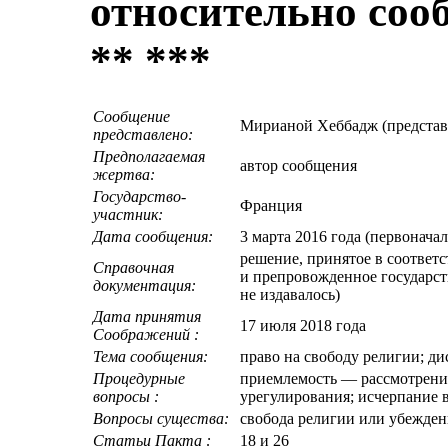
относительно соо
** ***
Сообщение
Мирианой Хеббадж (представ
представлено:
Предполагаемая
автор сообщения
жертва:
Государство-
Франция
участник:
Дата сообщения:
3 марта 2016 года (первонача
решение, принятое в соответ
Справочная
и препровожденное государств
документация:
не издавалось)
Дата принятия
17 июля 2018 года
Cоображений :
Тема сообщения:
право на свободу религии; д
Процедурные
приемлемость — рассмотрени
вопросы :
урегулирования; исчерпание 
Вопросы существа:
свобода религии или убежде
Статьи Пакта :
18 и 26