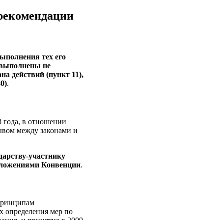
 рекомендации
выполнения тех его
 выполнены не
а действий (пункт 11),
0)
.
8 года, в отношении
рывом между законами и
дарству-участнику
положениями Конвенции
.
 принципам
х определения мер по