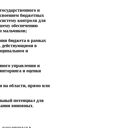
 государственного и
освоением бюджетных
 систему контроля для
чшему обеспечению
 и мальчиков;
ения бюджета в рамках
и, действующими в
ниципальном и
нного управления и
ониторинга и оценки
и на области, прямо или
альный потенциал для
ования виновных
.
, находящихся в