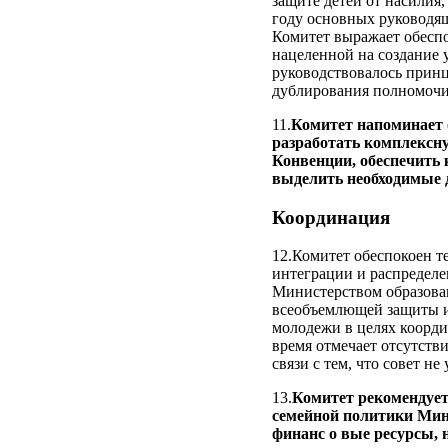
защите детей от насилия
году основных руководя
Комитет выражает обеспо
нацеленной на создание 
руководствовалось принц
дублирования полномочи
11.
Комитет напоминает 
разработать комплексну
Конвенции, обеспечить
выделить необходимые д
Координация
12.Комитет обеспокоен те
интеграции и распредел
Министерством образова
всеобъемлющей защиты и 
молодежи в целях коорди
время отмечает отсутств
связи с тем, что совет н
13.
Комитет рекомендует 
семейной политики Мини
финанс о вые ресурсы, 