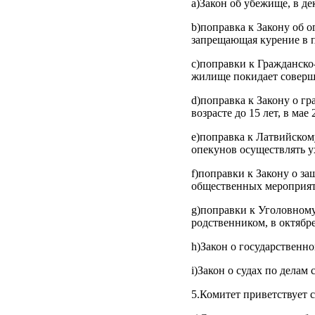
а)Закон об убежище, в де
b)поправка к Закону об 
запрещающая курение в п
с)поправки к Гражданско
жилище покидает соверша
d)поправка к Закону о г
возрасте до 15 лет, в мае 
e)поправка к Латвийском
опекунов осуществлять ух
f)поправки к Закону о за
общественных мероприяти
g)поправки к Уголовному
родственником, в октябр
h)Закон о государственн
i)Закон о судах по делам 
5.Комитет приветствует