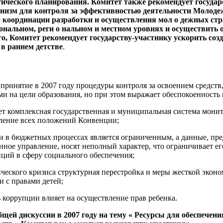
гического планирования. Комитет также рекомендует государ
 низм для контроля за эффективностью деятельности Молоде
о координации разработки и осуществления мол о дежных стр
нальном, реги о нальном и местном уровнях и осуществить о
го, Комитет рекомендует государству-участнику ускорить созд
 в раннем детстве
.
 принятие в 2007 году процедуры контроля за освоением средст
 на цели образования, но при этом выражает обеспокоенность в 
ет комплексная государственная и муниципальная система мони
ление всех положений Конвенции;
и в бюджетных процессах является ограниченным, а данные, пр
нное управление, носят неполный характер, что ограничивает е
ций в сферу социального обеспечения;
ического кризиса структурная перестройка и меры жесткой эко
и с правами детей;
коррупции влияет на осуществление прав ребенка.
общей дискуссии в 2007 году на тему « Ресурсы для обеспечени