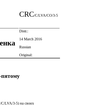
CRC
/C/LVA/CO/3-5
Distr.:
14 March 2016
бенка
Russian
Original:
–пятому
C/LVA/3-5) на своих