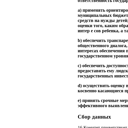
ответственность государ
а) применять ориентиро
муниципальных бюджето
средств на нужды детей
оценки того, каким обр
интер е сов ребенка, а 
b) обеспечить транспар
общественного диалога,
интересах обеспечения 
государственном уровня
с) обеспечить доступно
предоставить ему людск
государственных инвест
d) осуществить оценку 
косвенно касающиеся пр
e) принять срочные ме
эффективного выявлени
Сбор данных
16.Комитет приветствует