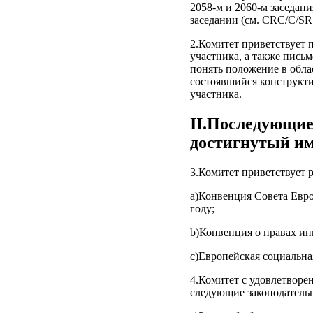
2058-м и 2060-м заседани
заседании (см. CRC/C/SR
2.Комитет приветствует 
участника, а также пись
понять положение в обла
состоявшийся конструкти
участника.
II.Последующие
достигнутый им
3.Комитет приветствует
а)Конвенция Совета Европ
году;
b)Конвенция о правах ин
с)Европейская социальная
4.Комитет с удовлетворе
следующие законодатель