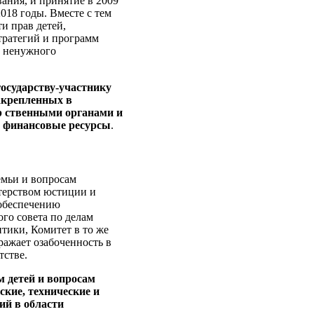
вания, и принятие в 2009
18 годы. Вместе с тем
и прав детей,
тратегий и программ
и ненужного
государству-участнику
закрепленных в
р ственными органами и
и финансовые ресурсы
.
емьи и вопросам
терством юстиции и
 обеспечению
го совета по делам
тики, Комитет в то же
ражает озабоченность в
тстве.
м детей и вопросам
ские, технические и
ий в области