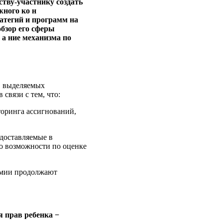
ству-участнику создать
жного ко н
атегий и программ на
бзор его сферы
 а ние механизма по
в, выделяемых
связи с тем, что:
торинга ассигнований,
едоставляемые в
го возможности по оценке
номии продолжают
я прав ребенка −