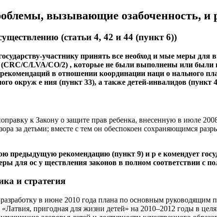
роблемы, вызывающие озабоченность, и
ществлению (статьи 4, 42 и 44 (пункт 6))
государству-участнику принять все необход и мые меры для 
а (CRC/C/LVA/CO/2) , которые не были выполнены или были
 рекомендаций в отношении координации наци о нального план
го окруж е ния (пункт 33), а также детей-инвалидов (пункт 4
поправку к Закону о защите прав ребенка, внесенную в июле 200
дзора за детьми; вместе с тем он обеспокоен сохраняющимся раз
ою предыдущую рекомендацию (пункт 9) и р е комендует госу
еры для ос у ществления законов в полном соответствии с 
ка и стратегия
 разработку в июне 2010 года плана по основным руководящим
 «Латвия, пригодная для жизни детей» на 2010–2012 годы в целя