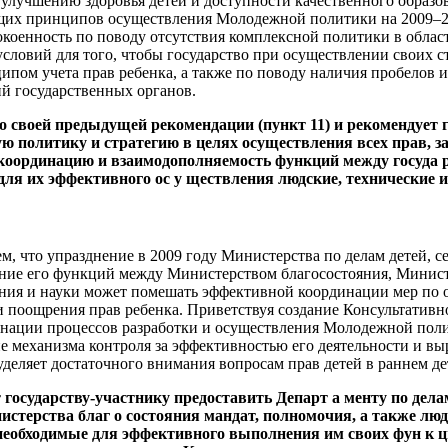
, улучшению здоровья детей и доступности качественного образо
щих принципов осуществления Молодежной политики на 2009–20
коенность по поводу отсутствия комплексной политики в област
условий для того, чтобы государство при осуществлении своих с
ипом учета прав ребенка, а также по поводу наличия пробелов 
й государственных органов.
о своей предыдущей рекомендации (пункт 11) и рекомендует 
ю политику и стратегию в целях осуществления всех прав, 
 координацию и взаимодополняемость функций между госуда 
ля их эффективного ос у ществления людские, технические 
м, что упразднение в 2009 году Министерства по делам детей, с
ение его функций между Министерством благосостояния, Минис
ния и науки может помешать эффективной координации мер по
поощрения прав ребенка. Приветствуя создание Консультативно
нации процессов разработки и осуществления Молодежной поли
ие механизма контроля за эффективностью его деятельности и вы
е уделяет достаточного внимания вопросам прав детей в раннем де
государству-участнику предоставить Департ а менту по дела
стерства благ о состояния мандат, полномочия, а также люд
необходимые для эффективного выполнения им своих фун к ц