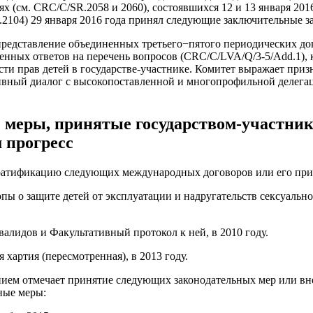
ях (см. CRC/C/SR.2058 и 2060), состоявшихся 12 и 13 января 2016
.2104) 29 января 2016 года принял следующие заключительные з
представление объединенных третьего−пятого периодических док
менных ответов на перечень вопросов (CRC/C/LVA/Q/3-5/Add.1),
сти прав детей в государстве-участнике. Комитет выражает призн
вный диалог с высокопоставленной и многопрофильной делегац
 меры, принятые государством-участник
 прогресс
 ратификацию следующих международных договоров или его при
ы о защите детей от эксплуатации и надругательств сексуальног
валидов и Факультативный протокол к ней, в 2010 году.
 хартия (пересмотренная), в 2013 году.
нием отмечает принятие следующих законодательных мер или вн
ные меры: