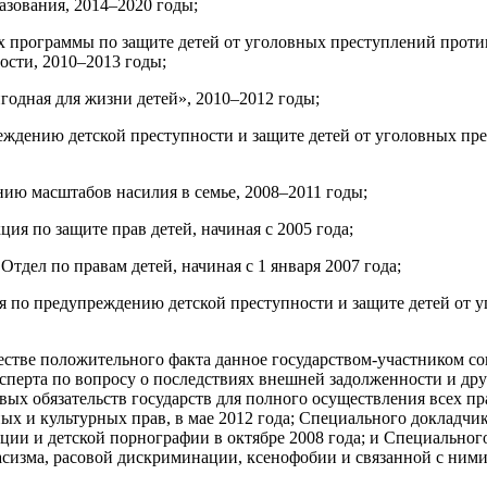
азования, 2014–2020 годы;
х программы по защите детей от уголовных преступлений проти
сти, 2010–2013 годы;
игодная для жизни детей», 2010–2012 годы;
ждению детской преступности и защите детей от уголовных пре
ию масштабов насилия в семье, 2008–2011 годы;
ция по защите прав детей, начиная с 2005 года;
Отдел по правам детей, начиная с 1 января 2007 года;
я по предупреждению детской преступности и защите детей от 
честве положительного факта данное государством-участником со
сперта по вопросу о последствиях внешней задолженности и др
х обязательств государств для полного осуществления всех пра
ых и культурных прав, в мае 2012 года; Специального докладчик
уции и детской порнографии в октябре 2008 года; и Специальног
сизма, расовой дискриминации, ксенофобии и связанной с ними