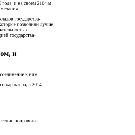
 года, и на своем 2104-м
амечания.
ладов государства-
 которые позволили лучше
ательность за
ией государства-
ом, и
соединение к ним:
о характера, в 2014
есение поправок в