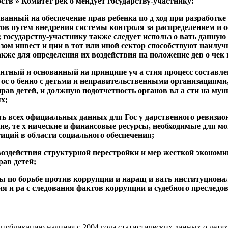
ств » Комитет рек о мендует государству-участнику:
ванный на обеспечение прав ребенка по д ход при разработке
в путем внедрения системы контроля за распределением и 
; государству-участнику также следует использ о вать данную
азом инвест и ции в тот или иной сектор способствуют наилу
также для определения их воздействия на положение дев о чек
ентный и основанный на принципе уч а стия процесс составл
 ос о бенно с детьми и неправительственными организациям
прав детей, и должную подотчетность органов вл а сти на му
х;
сть всех официальных данных для Гос у дарственного ревизио
ие, те х нические и финансовые ресурсы, необходимые для м
иций в области социального обеспечения;
воздействия структурной перестройки и мер жесткой экономи
ав детей;
ры по борьбе против коррупции и наращ и вать институцион
я и ра с следования фактов коррупции и судебного преслед
 публикацию начиная с 2004 года статистических данных о детях