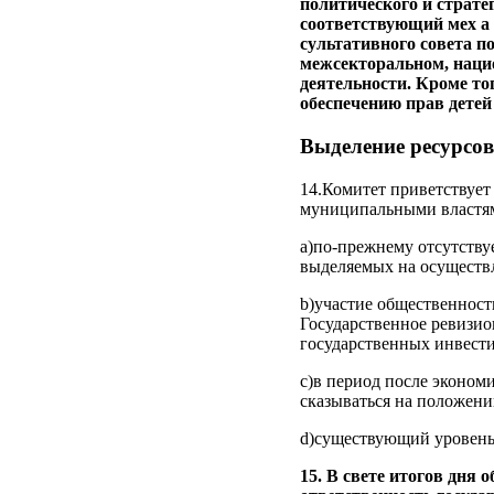
политического и страте
соответствующий мех а
сультативного совета п
межсекторальном, нацио
деятельности. Кроме то
обеспечению прав детей
Выделение ресурсов
14.Комитет приветствует
муниципальными властями
а)по-прежнему отсутству
выделяемых на осуществ
b)участие общественност
Государственное ревизио
государственных инвести
с)в период после эконом
сказываться на положени
d)существующий уровень 
15. В свете итогов дня 