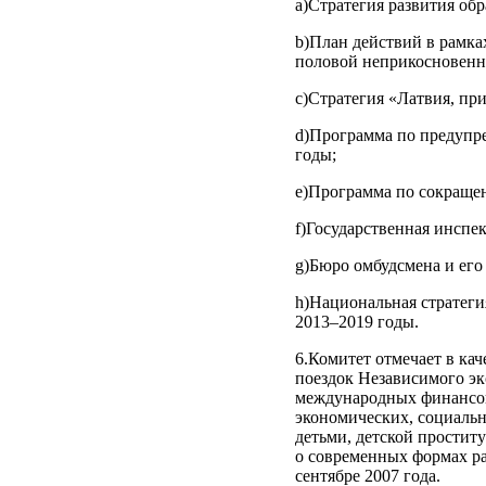
а)Стратегия развития обр
b)План действий в рамка
половой неприкосновенно
с)Стратегия «Латвия, пр
d)Программа по предупре
годы;
e)Программа по сокращен
f)Государственная инспек
g)Бюро омбудсмена и его 
h)Национальная стратеги
2013–2019 годы.
6.Комитет отмечает в ка
поездок Независимого эк
международных финансовы
экономических, социальн
детьми, детской простит
о современных формах ра
сентябре 2007 года.