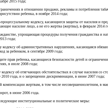
кабре 2015 года;
ограничениях в отношении продажи, рекламы и потребления таба
рисутствии ребенка, в ноябре 2014 года;
-процессуальному кодексу, касающиеся защиты от насилия и пр
ющее насилие лицо, а не его жертва (жертвы), в феврале 2014 г
ражданстве, упрощающая процедуры получения гражданства и нат
2013 года;
у кодексу об административных нарушениях, касающаяся обязан
од за ребенком, в сентябре 2009 года;
щите прав ребенка, касающиеся безопасности детей и ограничени
ях, в июле 2008 года;
 кодексу об отягчающих обстоятельствах в случае насилия со с
е 2010 года, и о запрещении дискриминации, в июне 2007 года;
ой компенсации жертвам, в том числе несовершеннолетним, в мае
сирот, в июне 2006 года.
 следующие институциональные и политические меры: