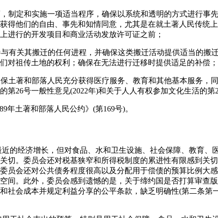
协商，制定和实施一项适当程序，确保以系统和透明的方式进行事
获得他们的自由、事先和知情同意，尤其是在就土著人民传统上
上进行的开发项目和商业活动发放许可证之前；
民参与有关其搬迁的任何进程，并确保这类搬迁活动提供适当的搬
们对祖传土地的权利；确保在无法进行迁移时提供适足的补偿；
，确保土著和部落人民充分获得医疗服务、教育和其他基本服务，
第26号一般性意见(2022年)和关于人人有权参加文化生活的第21
989年土著和部落人民公约》(第169号)。
国最近的经济增长，但对食品、水和卫生设施、社会保障、教育、
关切。委员会还对税基狭窄和所得税制度的累进性有限感到关切
委员会还对公共债务程度很高以及分配用于偿债的预算比例大感
空间。此外，委员会感到遗憾的是，关于缔约国是否打算审查版
和社会成本并规定利益分享的公平条款，缺乏明确性(第二条第