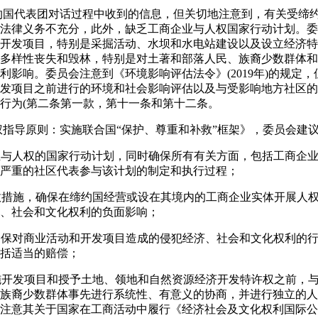
缔约国代表团对话过程中收到的信息，但关切地注意到，有关受缔
法律义务不充分，此外，缺乏工商企业与人权国家行动计划。委
开发项目，特别是采掘活动、水坝和水电站建设以及设立经济特
多样性丧失和毁林，特别是对土著和部落人民、族裔少数群体和
利影响。委员会注意到《环境影响评估法令》(2019年)的规定
发项目之前进行的环境和社会影响评估以及与受影响地方社区的
行为(第二条第一款，第十一条和第十二条。
人权指导原则：实施联合国“保护、尊重和补救”框架》，委员会建
企业与人权的国家行动计划，同时确保所有有关方面，包括工商企
严重的社区代表参与该计划的制定和执行过程；
行政措施，确保在缔约国经营或设在其境内的工商企业实体开展人
、社会和文化权利的负面影响；
，确保对商业活动和开发项目造成的侵犯经济、社会和文化权利的
括适当的赔偿；
实施开发项目和授予土地、领地和自然资源经济开发特许权之前，
族裔少数群体事先进行系统性、有意义的协商，并进行独立的人
注意其关于国家在工商活动中履行《经济社会及文化权利国际公