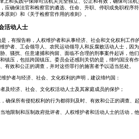
法律上和实践中保障司法机关完全独立、公正和有效，确保司法
，应确保法官和检察官的遴选、任命、升职、停职或免职程序符
本原则》和《关于检察官作用的准则》。
会活动人士
切的是，有报告称，人权维护者和从事经济、社会和文化权利工作
维护者、工会领导人、农民运动领导人和反腐败活动人士，因为
胁、骚扰、任意逮捕和拘留、面临不合理的刑事案件起诉，他们
和镇压，包括跨国镇压。委员会还感到关切的是，缔约国没有作
、有效和公正的调查，并对这些罪行的施害者予以适当惩处。
人权维护者与经济、社会、文化权利的声明，建议缔约国：
、记者及经济、社会、文化权活动人士及其家庭成员的保护；
现象，确保所有侵犯权利的行为都得到及时、有效和公正的调查、
不适当地限制和压制政府批评者、人权维护者和活动人士的活动，