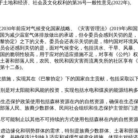
关于土地和经济、社会及文化权利的第26号一般性意见(2022年)。
过2030年前应对气候变化国家战略、《灾害管理法》(2019年)
，以及缔约国为减少温室气体排放做出的承诺，但令委员会感到关切的
黎协定》之下的义务。委员会还表示关切的是，缔约国对环境风
员会还感到关切的是，面对气候变化，包括洪水、干旱、风暴、
国的脆弱性较高，用于应对的适应措施不足，对享有《公约》权
土著和部落人民，农民、牧民和因灾害而流离失所的社区享有《
第十二条)。
采取措施，实现其在《巴黎协定》下的国家自主贡献，包括采取以
，特别是对太阳能和风能的投资，实现包括水电和煤炭的能源结构
平的生态保护政策使用包括森林资源在内的自然资源，确保在生态
部落人民、族裔少数群体、民间社会组织和生态保护主管部门进
，并尽可能制止以其他不可持续的方式使用包括森林在内的自然资
，考虑边缘化和弱势群体的需求，特别是族裔少数群体、土著和部
求，并确保该计划纳入适应和减缓气候变化措施，体现出对经济