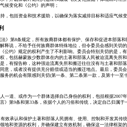
气候变化和《公约》的声明；
际支持，包括资金和技术援助，以确保为落实减排目标和适应气候
利
《宪法》第8条规定，所有族裔群体都有保护、保存和促进本部落
解释说，不给予任何族裔群体特殊地位，但令委员会感到关切的
《公约》规定的权利产生了不利影响。委员会特别关切的是，有
权，包括赫蒙族少数群体在内的土著和部落人民被迫流离失所和
是，有报告称，这种强迫流离失所和搬迁往往没有与土著和部落
同意，或者没有提供充分赔偿或适当的搬迁地点。最后，委员会
服务的机会有限感到关切(第一条、第二条第一款，及第十一至十
他人一道、或作为一个群体选择自己身份的权利，包括根据2007年
言》第9条和第33条，依据个人的习俗和传统，决定自己归属于
架，有效承认和保护土著和部落人民拥有、使用、控制和开发其传
领地和资源的权利，并确保建立有效机制，确保这一法律框架的