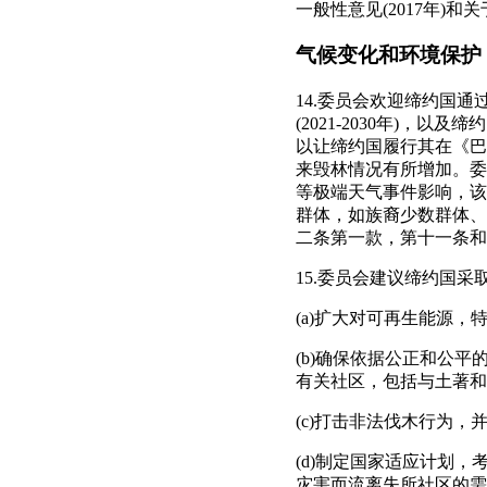
一般性意见(2017年)和
气候变化和环境保护
14.委员会欢迎缔约国通
(2021-2030年)
以让缔约国履行其在《巴
来毁林情况有所增加。委
等极端天气事件影响，该
群体，如族裔少数群体、
二条第一款，第十一条和
15.委员会建议缔约国
(a)扩大对可再生能源
(b)确保依据公正和公
有关社区，包括与土著和
(c)打击非法伐木行为
(d)制定国家适应计划
灾害而流离失所社区的需