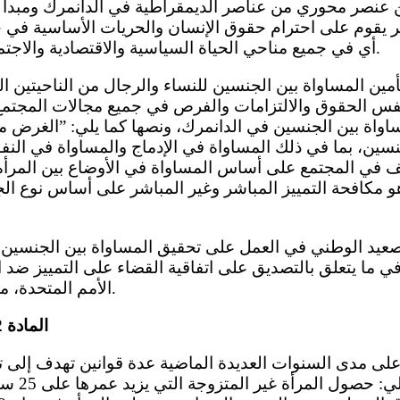
ن عنصر محوري من عناصر الديمقراطية في الدانمرك ومبد
ر يقوم على احترام حقوق الإنسان والحريات الأساسية في ج
أي في جميع مناحي الحياة السياسية والاقتصادية والاجتماعية والثقافية والمدنية.
ين المساواة بين الجنسين للنساء والرجال من الناحيتين القا
نفس الحقوق والالتزامات والفرص في جميع مجالات المجتم
ون المساواة بين الجنسين في الدانمرك، ونصها كما يلي: ”الغرض 
نسين، بما في ذلك المساواة في الإدماج والمساواة في الن
ئف في المجتمع على أساس المساواة في الأوضاع بين المرأ
 هو مكافحة التمييز المباشر وغير المباشر على أساس نوع 
عيد الوطني في العمل على تحقيق المساواة بين الجنسين الا
ي ما يتعلق بالتصديق على اتفاقية القضاء على التمييز ضد ا
الأمم المتحدة، مثل منهاج عمل بيج ي ن.
المادة 2: الدستور والتشريعات
لى مدى السنوات العديدة الماضية عدة قوانين تهدف إلى تم