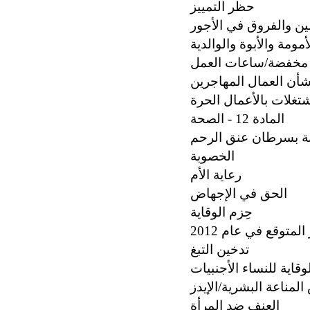
حظر التمييز
ين والفروق في الأجور
مومة والأبوة والوالدية
 مخفضة/ساعات العمل
بشأن العمال المهاجرين
شتغلات بالأعمال الحرة
المادة 12 - الصحة
بة بسرطان عنق الرحم
الخصوبة
رعاية الأم
الحق في الإجهاض
حِزم الوقاية
لمتوقع في عام 2012
تدخين التبغ
قاية للنساء الأجنبيات
مناعة البشرية/الإيدز
العنف ضد المرأة