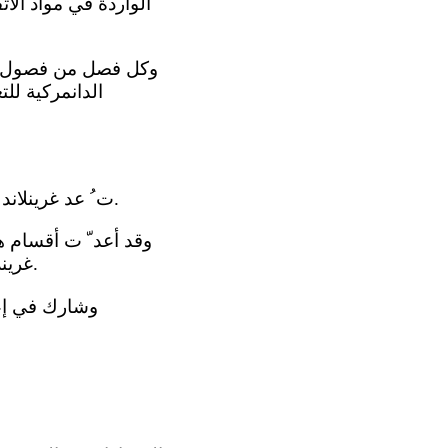
الواردة في مواد ال
وكل فصل من فصول الت
الدانمركية لل
ت ُ عد غرينلاند وجزر فارو، بوصفها أجزاء من مملكة الدانمرك، من الأقاليم المتمتعة بالحكم الذاتي.
وقد أعد ّ ت أقسام ه
غرينلاند وجزر فارو ويمكن ا لا طلاع عليها في المرفق ألف 1 والمرفق باء 1 على التوالي.