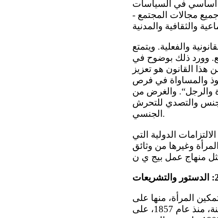
أ أساسي في السياسات
ميع مجالات المجتمع -
نونية والفعلية. ويتمتع
ع. وورد ذلك بوضوح في
من هذا القانون هو تعزيز
فوذ والمساواة في فرص
ة والرجل“. والغرض من
الجنس والتصدي للتحرش
الجنسي.
لتزامات الدولية التي
لمرأة وغيرها من وثائق
كين المرأة، منها على
سبيل المثال ما يلي: حصول المرأة غير المتزوجة التي يزيد عمرها على 25 سنة، منذ عام 1857، على