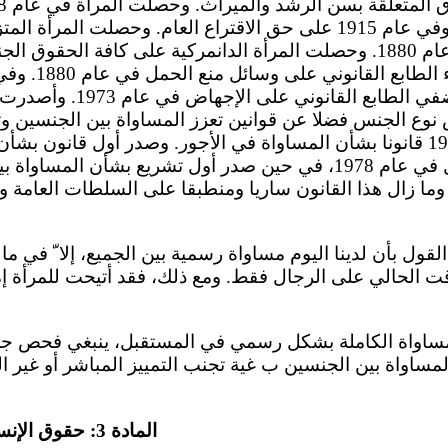
في الانتخابات البلدية وفي عام 1915 على حق الاقتراع العام. وحصل
الكامل في أجرها منذ عام 1880. وحصلت المرأة الدانمركية على كافة الح
حبوب منع الحمل. وأضفي الطابع
 نوع الجنس فضلا عن قوانين تعزز المساواة بين الجنسين 
الدانمرك في عام 1976 قانونا بشأن المساواة في الأجور. وصدر أول قانو
في سوق ال عمل في عام 1978، في حين صدر أول تشريع بشأن ا
عمل في عام 2000. وما زال هذا القانون ساريا ومنطبقا على السلطات ا
قول بأن لدينا اليوم مساواة رسمية بين الجميع، إلا ّ في ما ي
ت الحالي على الرجال فقط. ومع ذلك، فقد أتيحت للمرأة إمك
مساواة الكاملة بشكل رسمي في المستقبل، ينبغي فحص جمي
لمساواة بين الجنسين ب غية تجنب التمييز المباشر أو غير
المادة 3: حقوق الإنسان والحريات الأساسية