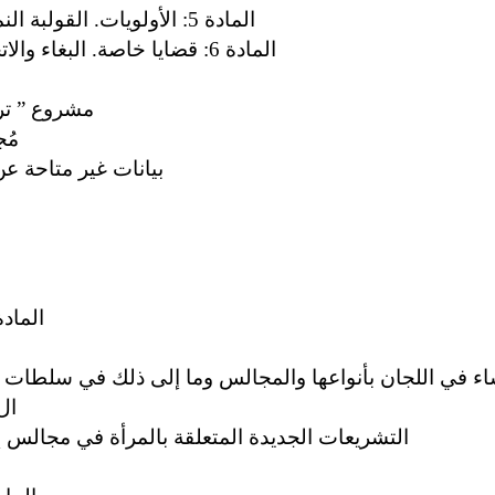
المادة 5: الأولويات. القولبة النمطية لأدوار الجنسين ومشاركتهما
المادة 6: قضايا خاصة. البغاء والاتجار بالبشر ومدونة قواعد السلوك
مشروع ” ترك ال
مُج
بيانات غير متاحة 
المادة 7: الحقوق والمشاركة ا
اء في اللجان بأنواعها والمجالس وما إلى ذلك في سلطات
ال
التشريعات الجديدة المتعلقة بالمرأة في مجالس إ