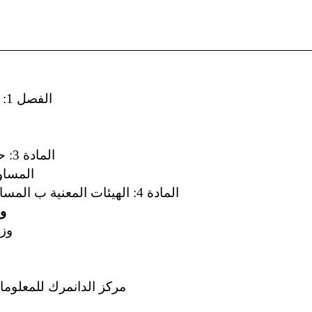
الفصل 1: إطار للعمل على تحقيق المساواة
المادة 3: حقوق الإنسان والحريات الأساسية
المساو
المادة 4: الهيئات المعنية ب المساواة بين الجنسين والتدابير الخاصة
وز
وزا
مركز الدانمرك للمعلوما