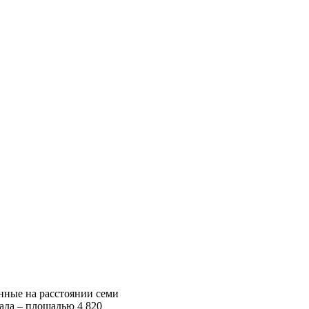
нные на расстоянии семи
дада – площадью 4 820