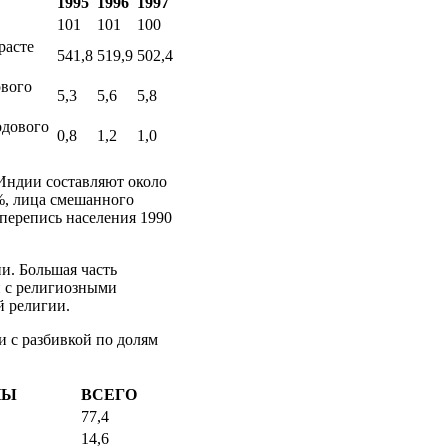
1995
1996
1997
101
101
100
расте
541,8
519,9
502,4
ового
5,3
5,6
5,8
одового
0,8
1,2
1,0
Индии составляют около
4%, лица смешанного
(перепись населения 1990
и. Большая часть
и с религиозными
й религии.
и с разбивкой по долям
НЫ
ВСЕГО
77,4
14,6