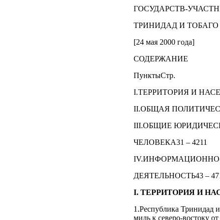
ГОСУДАРСТВ-УЧАСТ
ТРИНИДАД И ТОБАГО
[24 мая 2000 года]
СОДЕРЖАНИЕ
ПунктыСтр.
I.ТЕРРИТОРИЯ И НАСЕ
II.ОБЩАЯ ПОЛИТИЧЕС
III.ОБЩИЕ ЮРИДИЧЕ
ЧЕЛОВЕКА31 – 4211
IV.ИНФОРМАЦИОННО
ДЕЯТЕЛЬНОСТЬ43 – 47
I. ТЕРРИТОРИЯ И Н
1.Республика Тринидад и
миль к северо-востоку о