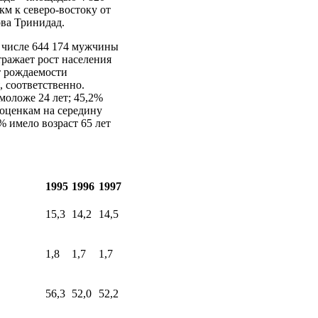
км к северо-востоку от
ова Тринидад.
м числе 644 174 мужчины
тражает рост населения
нт рождаемости
, соответственно.
моложе 24 лет; 45,2%
о оценкам на середину
% имело возраст 65 лет
1995
1996
1997
15,3
14,2
14,5
1,8
1,7
1,7
56,3
52,0
52,2