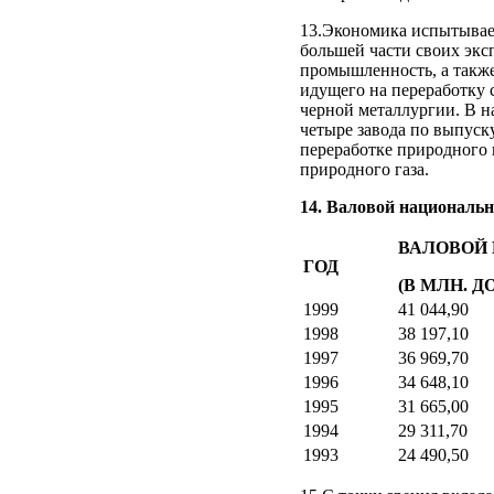
13.Экономика испытывает
большей части своих эк
промышленность, а такж
идущего на переработку
черной металлургии. В н
четыре завода по выпуск
переработке природного 
природного газа.
14. Валовой националь
ВАЛОВОЙ
ГОД
(В МЛН. Д
1999
41 044,90
1998
38 197,10
1997
36 969,70
1996
34 648,10
1995
31 665,00
1994
29 311,70
1993
24 490,50