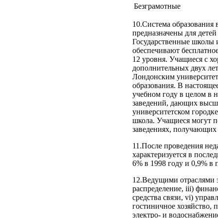
Безграмотные
10.Система образования 
предназначены для детей в
Государственные школы 
обеспечивают бесплатное
12 уровня. Учащиеся с х
дополнительных двух ле
Лондонским университета
образования. В настоящее
учебном году в целом в 
заведений, дающих высше
университетском городке
школа. Учащиеся могут п
заведениях, получающих 
11.После проведения не
характеризуется в послед
6% в 1998 году и 0,9% в 
12.Ведущими отраслями э
распределение, iii) фина
средства связи, vi) упра
гостиничное хозяйство, п
электро- и водоснабжение