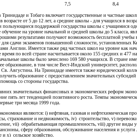
7,5
8,4
в Тринидаде и Тобаго включает государственные и частные шко
 возрасте от 5 до 12 лет, а средние школы - для учащихся в возрас
и пользующиеся поддержкой государства школы с учащимися од
 обучение на уровне начальной и средней школы до 5 класса, я
орошими результатами получают возможность бесплатной учебы 
т для сдачи экзаменов повышенной сложности, установленных 
ми Англии. Имеется также ряд частных школ на уровне как нача
 время по всей стране насчитывается около 155 средних и 477 н
начальные школы было зачислено 169 580 учащихся. В стране име
е образование, в том числе Вест-Индский университет, распол
 Св. Августина. На Тринидаде имеется также юридический кол
олучить образование с предоставлением значительных субсиди
помощь со стороны государства.
давних значительных финансовых и экономических реформ эконо
ние пять лет тенденцией позитивного роста. Темпы экономическо
первые три месяца 1999 года.
кономики являются: i) нефтяная, газовая и нефтехимическая про
нсы, страхование и недвижимость, iv) строительство, v) перевозк
вление, vii) обрабатывающая промышленность, viii) другие виды
ансионы, сферу образования, обслуживание населения и услуги л
 и х) сельское хозяйство.