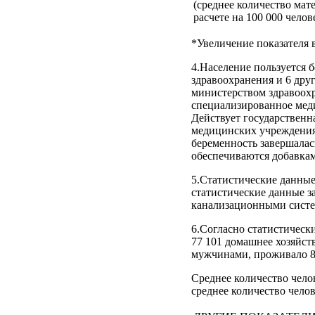
(среднее количество мат
расчете на 100 000 челов
*Увеличение показателя 
4.Население пользуется 
здравоохранения и 6 дру
министерством здравоохр
специализированное мед
Действует государственн
медицинских учреждениях
беременность завершала
обеспечиваются добавка
5.Статистические данные 
статистические данные з
канализационными систем
6.Согласно статистическ
77 101 домашнее хозяйст
мужчинами, проживало 82
Среднее количество чело
среднее количество чело