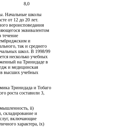
8,0
лы. Начальные школы
те от 12 до 20 лет.
ного вероисповедания
вляющегося эквивалентом
в течение
Кембриджским и
льного, так и среднего
ачальных школ. В 1998/99
ется несколько учебных
оженный на Тринидаде в
ледж и медицинская
й в высших учебных
мика Тринидада и Тобаго
го роста составили 3,
мышленность, ii)
и, складирование и
 услуг, включающие
ичного характера, ix)