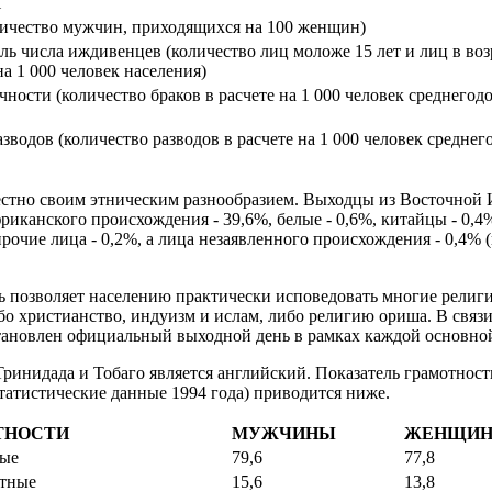
И
ичество мужчин, приходящихся на 100 женщин)
ь числа иждивенцев (количество лиц моложе 15 лет и лиц в воз
 на 1 000 человек населения)
ости (количество браков в расчете на 1 000 человек среднегод
зводов (количество разводов в расчете на 1 000 человек среднег
естно своим этническим разнообразием. Выходцы из Восточной 
фриканского происхождения - 39,6%, белые - 0,6%, китайцы - 0,
рочие лица - 0,2%, а лица незаявленного происхождения - 0,4% 
ь позволяет населению практически исповедовать многие религи
бо христианство, индуизм и ислам, либо религию ориша. В связ
тановлен официальный выходной день в рамках каждой основно
инидада и Тобаго является английский. Показатель грамотност
статистические данные 1994 года) приводится ниже.
ТНОСТИ
МУЖЧИНЫ
ЖЕНЩИ
ные
79,6
77,8
отные
15,6
13,8