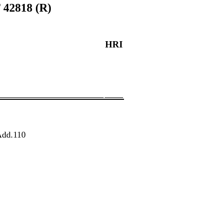
42818 (R)
HRI
dd.110