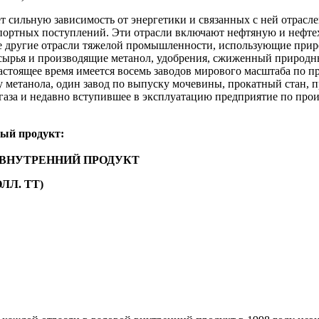
 сильную зависимость от энергетики и связанных с ней отрасле
спортных поступлений. Эти отрасли включают нефтяную и нефт
е другие отрасли тяжелой промышленности, использующие приро
 сырья и производящие метанол, удобрения, сжиженный природн
астоящее время имеется восемь заводов мирового масштаба по п
у метанола, один завод по выпуску мочевины, прокатный стан, 
газа и недавно вступившее в эксплуатацию предприятие по про
ный продукт:
 ВНУТРЕННИЙ ПРОДУКТ
ОЛЛ. ТТ)