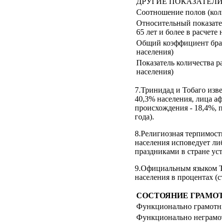
ДРУГИЕ ПОКАЗАТЕЛ
Соотношение полов (кол
Относительный показател
65 лет и более в расчете
Общий коэффициент брачн
населения)
Показатель количества ра
населения)
7.Тринидад и Тобаго изв
40,3% населения, лица а
происхождения - 18,4%, п
года).
8.Религиозная терпимост
населения исповедует ли
праздниками в стране ус
9.Официальным языком Тр
населения в процентах (
СОСТОЯНИЕ ГРАМО
Функционально грамот
Функционально неграм