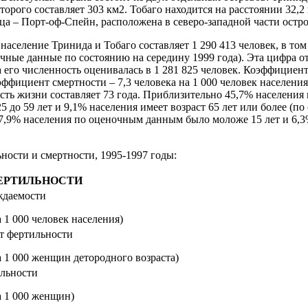
торого составляет 303 км2. Тобаго находится на расстоянии 32,2 
ца – Порт-оф-Спейн, расположена в северо-западной части остр
аселение Тринида и Тобаго составляет 1 290 413 человек, в то
чные данные по состоянию на середину 1999 года). Эта цифра о
да его численность оценивалась в 1 281 825 человек. Коэффицие
оэффициент смертности – 7,3 человека на 1 000 человек населения
ть жизни составляет 73 года. Приблизительно 45,7% населения 
25 до 59 лет и 9,1% населения имеет возраст 65 лет или более (п
 27,9% населения по оценочным данным было моложе 15 лет и 6,3
ости и смертности, 1995-1997 годы:
ЕРТИЛЬНОСТИ
ждаемости
 1 000 человек населения)
 фертильности
 1 000 женщин детородного возраста)
льности
а 1 000 женщин)