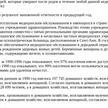
ерей, которые умирают после родов в течение любой данной нед
ек)
в результате заниженной отчетности в предыдущий год.
бесплатным медицинским обслуживанием в имеющихся в стране 
гих учреждениях здравоохранения. Руководство этими учрежден
анения совместно с пятью региональными органами здравоохра
ицинское обслуживание в нескольких частных медицинских учре
ая психиатрическая больница, расположенная в Сент-Анн. В го
 обеспечивается медицинское обслуживание в дородовой перио
сь рождением здоровых живых детей. Беременные женщины и де
ми, содержащими железо, и поливитаминами.
за 1990-1996 годы показывают, что 97% населения имело доступ 
а 1990 год показывают, что 99% населения могли пользоваться а
ами для удаления нечистот.
им данным за 1990 год имелось 197 745 домашних хозяйств, воз
во, возглавляемое женщиной. Согласно оценкам, в домашних хоз
8 699 человек, а в домашних хозяйствах, возглавляемых женщина
век, проживавших в домашнем хозяйстве, возглавляемом мужчино
век в домашнем хозяйстве, возглавляемом женщиной, составляло 