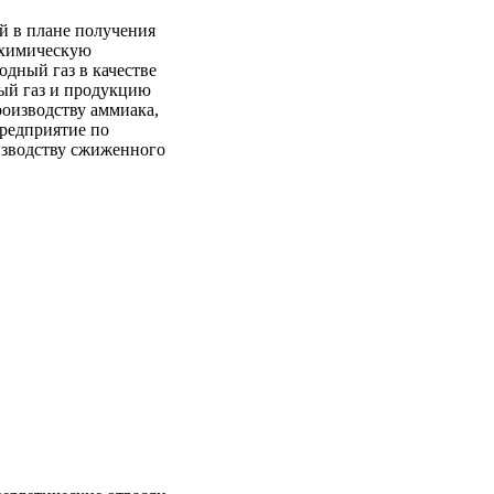
й в плане получения
ехимическую
дный газ в качестве
ый газ и продукцию
роизводству аммиака,
предприятие по
изводству сжиженного