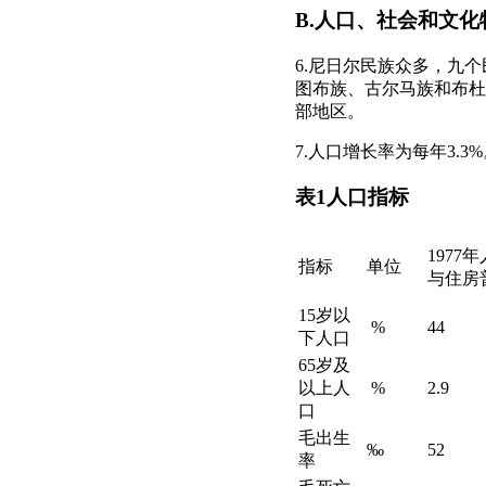
B.人口、社会和文化
6.尼日尔民族众多，九
图布族、古尔马族和布杜
部地区。
7.人口增长率为每年3.3
表1人口指标
1977
指标
单位
与住房
15岁以
%
44
下人口
65岁及
以上人
%
2.9
口
毛出生
‰
52
率