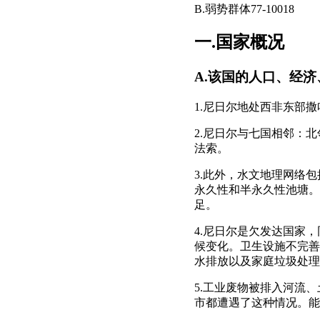
B.弱势群体77-10018
一.国家概况
A.该国的人口、经
1.尼日尔地处西非东部撒
2.尼日尔与七国相邻：
法索。
3.此外，水文地理网络
永久性和半永久性池塘。
足。
4.尼日尔是欠发达国家
候变化。卫生设施不完善
水排放以及家庭垃圾处理
5.工业废物被排入河流
市都遭遇了这种情况。能