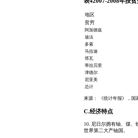
表42007-2008
地区
贫穷
阿加德兹
迪法
多索
马拉迪
塔瓦
蒂拉贝里
津德尔
尼亚美
总计
来源： 《统计年报》，国家
C.经济特点
10. 尼日尔拥有铀、
世界第二大产铀国。