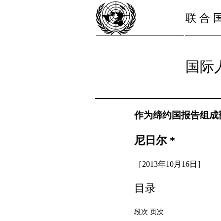
联 合 
国际
作为缔约国报告组成
尼日尔 *
［2013年10月16日］
目录
段次 页次