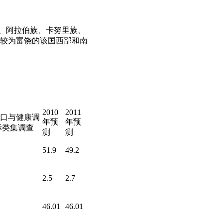
族、阿拉伯族、卡努里族、
较为富饶的该国西部和南
2010
2011
年人口与健康调
年预
年预
标类集调查
测
测
51.9
49.2
2.5
2.7
46.01
46.01