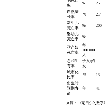
毛死亡
‰
25
率
自然增
%
2.7
长率
新生儿
‰
200
死亡率
婴幼儿
‰
死亡率
每
孕产妇
100 000
死亡率
人
总和生
子女/妇
育率
女
城市化
%
13
比率
出生时
预期寿
年
41
命
来源： 《尼日尔的数字》，国