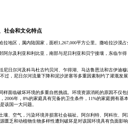
济、社会和文化特点
哈拉地区，属内陆国家，面积1,267,000平方公里。撒哈拉沙漠
北邻阿尔及利亚和利比亚，南部与尼日利亚和贝宁接壤，东临乍
包括尼日尔河及科马杜古约贝河、乍得湖、马达鲁恩法和古伊迪
不过，尼日尔河流量下降和泥沙淤塞等多重因素制约了灌溉发展
，同样面临破坏环境的多重自然挑战。环境资源消耗的原因不仅
，2006年，8%的家庭具有完备的卫生条件，11%的家庭拥有基
是该国一大问题。
、土壤、空气，污染环境并损害社会福祉。阿尔利特、阿科坎、
源匮乏和动植物生物多样性遭到破坏是对该国环境具有负面影响