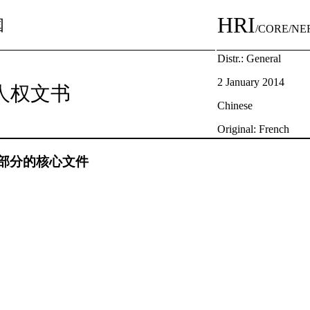
HRI
国
/CORE/NER
Distr.: General
2 January 2014
人权文书
Chinese
Original: French
部分的核心文件