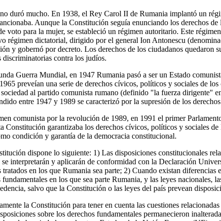
l no duró mucho. En 1938, el Rey Carol II de Rumania implantó un rég
ancionaba. Aunque la Constitución seguía enunciando los derechos de 
e voto para la mujer, se estableció un régimen autoritario. Este régime
o régimen dictatorial, dirigido por el general Ion Antonescu (denominad
ión y gobernó por decreto. Los derechos de los ciudadanos quedaron s
discriminatorias contra los judíos.
gunda Guerra Mundial, en 1947 Rumania pasó a ser un Estado comunist
965 preveían una serie de derechos cívicos, políticos y sociales de los
 sociedad al partido comunista rumano (definido "la fuerza dirigente" e
dido entre 1947 y 1989 se caracterizó por la supresión de los derecho
imen comunista por la revolución de 1989, en 1991 el primer Parlamen
 Constitución garantizaba los derechos cívicos, políticos y sociales de
mo condición y garantía de la democracia constitucional.
stitución dispone lo siguiente: 1) Las disposiciones constitucionales rela
s se interpretarán y aplicarán de conformidad con la Declaración Univer
 tratados en los que Rumania sea parte; 2) Cuando existan diferencias en
fundamentales en los que sea parte Rumania, y las leyes nacionales, l
edencia, salvo que la Constitución o las leyes del país prevean disposi
amente la Constitución para tener en cuenta las cuestiones relacionadas
posiciones sobre los derechos fundamentales permanecieron inalterada