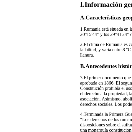
I.Información g
A.Características geo
1.Rumania está situada en la
20°15'44" y los 29°41'24" d
2.El clima de Rumania es co
la latitud, y varía entre 8 
llanura.
B.Antecedentes histór
3.El primer documento que 
aprobada en 1866. El segund
Constitución prohibía el uso
el derecho a la propiedad, la
asociación. Asimismo, abolí
derechos sociales. Los pode
4.Terminada la Primera Guer
"Los derechos de los rumano
disposiciones sobre el sufr
una monarquía constituciona