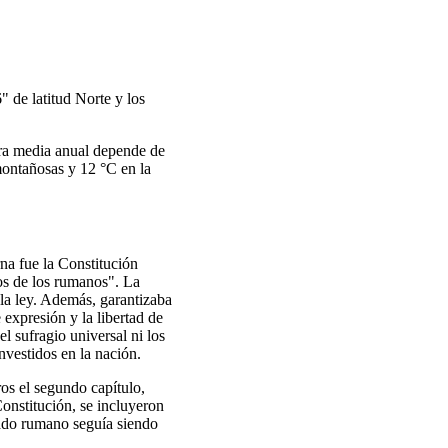
" de latitud Norte y los
ura media anual depende de
 montañosas y 12 °C en la
a fue la Constitución
os de los rumanos". La
 la ley. Además, garantizaba
e expresión y la libertad de
l sufragio universal ni los
nvestidos en la nación.
os el segundo capítulo,
Constitución, se incluyeron
stado rumano seguía siendo