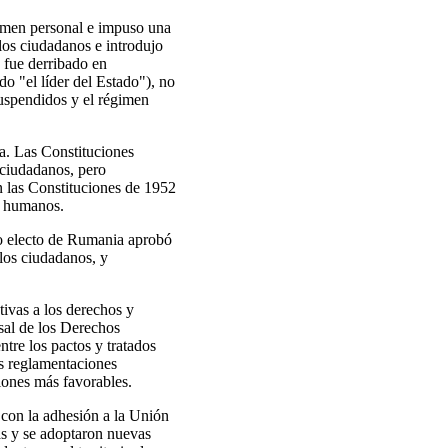
imen personal e impuso una
los ciudadanos e introdujo
n fue derribado en
o "el líder del Estado"), no
uspendidos y el régimen
a. Las Constituciones
 ciudadanos, pero
n las Constituciones de 1952
s humanos.
to electo de Rumania aprobó
 los ciudadanos, y
tivas a los derechos y
sal de los Derechos
tre los pactos y tratados
as reglamentaciones
ciones más favorables.
 con la adhesión a la Unión
s y se adoptaron nuevas