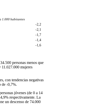
a 1.000 habitantes
-2,2
-2,1
-1,7
-1,4
-1,6
e 34.500 personas menos que
 y 11.027.000 mujeres
es, con tendencias negativas
o de -0,7%.
 personas jóvenes (de 0 a 14
 14,9% respectivamente. La
pone un descenso de 74.000