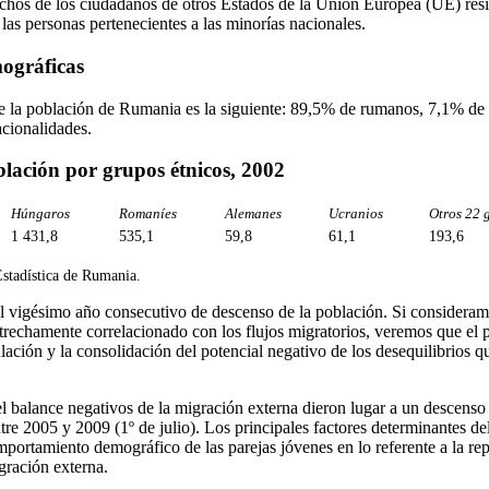
echos de los ciudadanos de otros Estados de la Unión Europea (UE) reside
las personas pertenecientes a las minorías nacionales.
mográficas
e la población de Rumania es la siguiente: 89,5% de rumanos, 7,1% de
cionalidades.
blación por grupos étnicos, 2002
Húngaros
Romaníes
Alemanes
Ucranios
Otros 22 
1 431,8
535,1
59,8
61,1
193,6
Estadística de Rumania.
 vigésimo año consecutivo de descenso de la población. Si consideramos
 estrechamente correlacionado con los flujos migratorios, veremos que el
ación y la consolidación del potencial negativo de los desequilibrios qu
l balance negativos de la migración externa dieron lugar a un descenso 
tre 2005 y 2009 (1º de julio). Los principales factores determinantes de
mportamiento demográfico de las parejas jóvenes en lo referente a la re
gración externa.