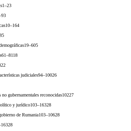
as1–23
–93
icas10–164
85
y demográficas19–605
as61–8118
322
acterísticas judiciales94–10026
s no gubernamentales reconocidas10227
político y jurídico103–16328
 gobierno de Rumania103–10628
7–16328