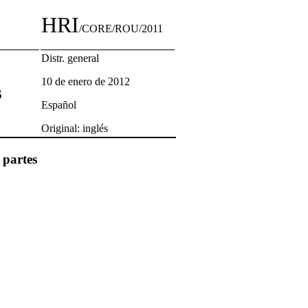
HRI
/CORE/ROU/2011
Distr. general
10 de enero de 2012
s
Español
Original: inglés
 partes