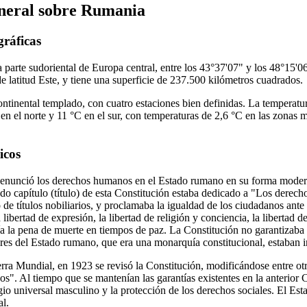
eneral sobre Rumania
gráficas
 parte sudoriental de Europa central, entre los 43°37'07" y los 48°15'06
e latitud Este, y tiene una superficie de 237.500 kilómetros cuadrados.
ntinental templado, con cuatro estaciones bien definidas. La temperat
°C en el norte y 11 °C en el sur, con temperaturas de 2,6 °C en las zonas
icos
enunció los derechos humanos en el Estado rumano en su forma modern
o capítulo (título) de esta Constitución estaba dedicado a "Los derech
 de títulos nobiliarios, y proclamaba la igualdad de los ciudadanos ante
 libertad de expresión, la libertad de religión y conciencia, la libertad d
a la pena de muerte en tiempos de paz. La Constitución no garantizaba e
res del Estado rumano, que era una monarquía constitucional, estaban i
ra Mundial, en 1923 se revisó la Constitución, modificándose entre otr
s". Al tiempo que se mantenían las garantías existentes en la anterior 
agio universal masculino y la protección de los derechos sociales. El E
l.