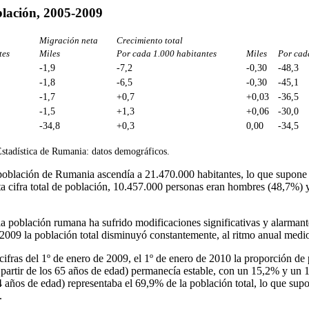
blación, 2005-2009
Migración neta
Crecimiento total
tes
Miles
Por cada 1.000 habitantes
Miles
Por cad
-1,9
-7,2
-0,30
-48,3
-1,8
-6,5
-0,30
-45,1
-1,7
+0,7
+0,03
-36,5
-1,5
+1,3
+0,06
-30,0
-34,8
+0,3
0,00
-34,5
Estadística de Rumania: datos demográficos.
a población de Rumania ascendía a 21.470.000 habitantes, lo que supon
sta cifra total de población, 10.457.000 personas eran hombres (48,7%)
la población rumana ha sufrido modificaciones significativas y alarmant
 2009 la población total disminuyó constantemente, al ritmo anual medi
ifras del 1º de enero de 2009, el 1º de enero de 2010 la proporción de
 partir de los 65 años de edad) permanecía estable, con un 15,2% y un
4 años de edad) representaba el 69,9% de la población total, lo que su
.