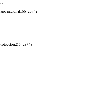
36
 plano nacional166–23742
a protección215–23748