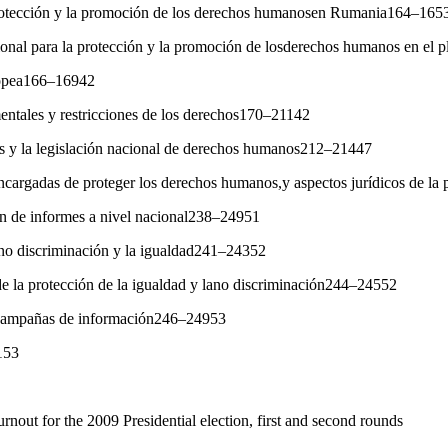
protección y la promoción de los derechos humanosen Rumania164–165
cional para la protección y la promoción de losderechos humanos en el
ropea166–16942
entales y restricciones de los derechos170–21142
dos y la legislación nacional de derechos humanos212–21447
encargadas de proteger los derechos humanos,y aspectos jurídicos de l
ón de informes a nivel nacional238–24951
 no discriminación y la igualdad241–24352
de la protección de la igualdad y lano discriminación244–24552
 campañas de información246–24953
153
turnout for the 2009 Presidential election, first and second rounds