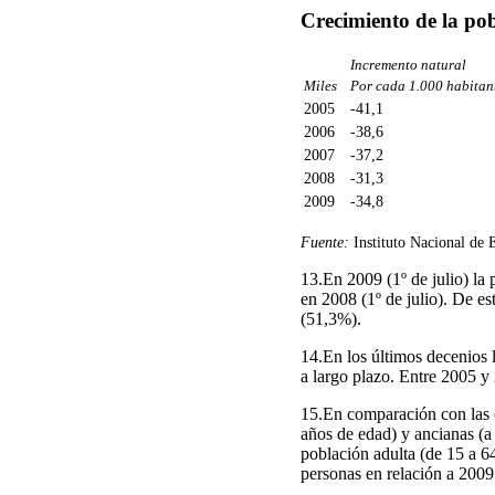
Crecimiento de la po
Incremento natural
Miles
Por cada 1.000 habitan
2005
-41,1
2006
-38,6
2007
-37,2
2008
-31,3
2009
-34,8
Fuente:
Instituto Nacional de 
13.En 2009 (1º de julio) l
en 2008 (1º de julio). De e
(51,3%).
14.En los últimos decenios 
a largo plazo. Entre 2005 y
15.En comparación con las c
años de edad) y ancianas (a
población adulta (de 15 a 6
personas en relación a 2009