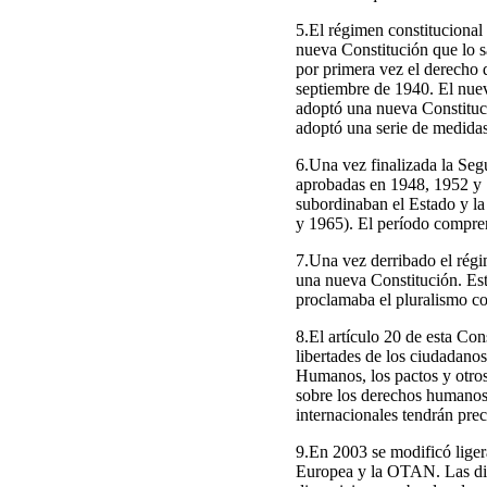
5.El régimen constituciona
nueva Constitución que lo s
por primera vez el derecho d
septiembre de 1940. El nuev
adoptó una nueva Constituc
adoptó una serie de medidas 
6.Una vez finalizada la Se
aprobadas en 1948, 1952 y 1
subordinaban el Estado y la
y 1965). El período compren
7.Una vez derribado el rég
una nueva Constitución. Esta
proclamaba el pluralismo co
8.El artículo 20 de esta Con
libertades de los ciudadano
Humanos, los pactos y otros
sobre los derechos humanos 
internacionales tendrán prec
9.En 2003 se modificó liger
Europea y la OTAN. Las dis