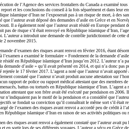
xécution de l’Agence des services frontaliers du Canada a examiné tous
 report et les conclusions du conseil à la fois séparément et dans leur en
ique islamique d’Iran ne l’exposerait pas à un risque de mort, à des sa
oté que l’auteur avait déposé des demandes d’asile en Grèce et en Norvèg
outi. Il a également noté que l’auteur avait résidé en Europe pendant 
it pas de risque s’il était renvoyé en République islamique d’Iran, l’ag
oi. L’auteur a introduit une demande de contrôle juridictionnel de cette
e le 2 novembre 2015.
mande d’examen des risques avant renvoi en février 2016, étant désormai
 à l’examen a examiné le formulaire « Fondement de la demande d’asil
oir résidé en République islamique d’Iran jusqu’en 2012. L’auteur n’a pas
 demande d’asile » qu’il avait présenté en 2014, et qui n’a donc pas pu
 rejetée le 17 février 2017. L’agent a noté que l’auteur n’avait apporté
galement constaté que l’auteur n’avait produit aucune attestation sur l’ho
ucun rapport de police ou rapport médical attestant que des membres de
, menacés, battus ou torturés en République islamique d’Iran. L’agent a r
mation attestant que son frère avait été exécuté par pendaison en 2006. Il
ur n’indiquaient pas le motif de la pendaison et a considéré que l’auteu
ectifs se fondait sa conviction qu’il connaîtrait le même sort s’il était
argé de l’examen des risques avant renvoi a accordé peu de crédit à l’af
 en République islamique d’Iran en raison de ses activités politiques ou 
en des risques avant renvoi a également constaté que l’auteur avait pu 
et en sortir lors de ses différents voyages. L’auteur a vécu en Grèce de