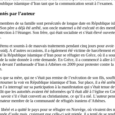
épublique islamique d’Iran tant que la communication serait à l’examen.
ntés par l’auteur
 membres de sa famille sont persécutés de longue date en République isl
 Son père a déjà été arrêté, son oncle maternel a été exécuté et des memb
tection à l’étranger. Son frère, qui était socialiste et s’était élevé ouve
.
détenu et soumis à de mauvais traitements pendant cinq jours pour avoir
sidj. A d’autres occasions, il a également été victime de harcèlement et
tté la République islamique d’Iran pour se réfugier en Grèce, où il a so
de la suite donnée à cette demande. En Grèce, il a commencé à aller à l’
n devant l’ambassade d’Iran à Athènes en 2009 pour protester contre la 
n.
s que sa mère, qui ne s’était pas remise de l’exécution de son fils, souff
retourner la voir en République islamique d’Iran. Sur place, il a été arrêté
 l’a interrogé sur sa participation à la manifestation qui s’était tenue d
t que les autorités avaient été informées qu’il était allé à l’église en Gr
 savoir s’il s’était converti au christianisme, ce qu’il a nié. L’auteur pen
ormateur membre de la communauté de réfugiés iraniens d’Athènes.
 libéré et a quitté le pays pour se réfugier en Norvège, où vivaient des
nde d’asile mais, craignant que celle-ci soit rejetée, il a tenté de se ren