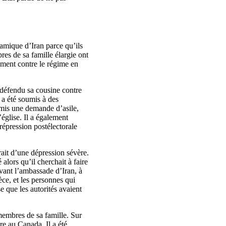
amique d’Iran parce qu’ils
res de sa famille élargie ont
rtement contre le régime en
 défendu sa cousine contre
 a été soumis à des
umis une demande d’asile,
église. Il a également
répression postélectorale
rait d’une dépression sévère.
 alors qu’il cherchait à faire
evant l’ambassade d’Iran, à
èce, et les personnes qui
se que les autorités avaient
 membres de sa famille. Sur
dre au Canada. Il a été