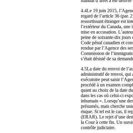
mandat d’arrêt a été délivré 
4.4Le 19 juin 2015, l’Agence
regard de l’article 36 (par. 
ressortissant étranger est in
l’extérieur du Canada, une i
mise en accusation. L’auteu
peine de soixante-dix jours
Code pénal canadien et const
rendue par l’Agence des ser
Commission de l’immigration 
s’était désisté de sa demand
4.5La date du renvoi de l’a
administratif de renvoi, qui 
exécutoire peut saisir l’Age
procédé à un examen complet
quant au choix de la date du
dans les cas où celui‑ci exp
inhumain ». Lorsqu’une dem
présumés, mais cherche uniq
risque. Si tel est le cas, il
(ERAR). Le rejet d’une dema
la Cour à cette fin. Un sursi
contrôle judiciaire.