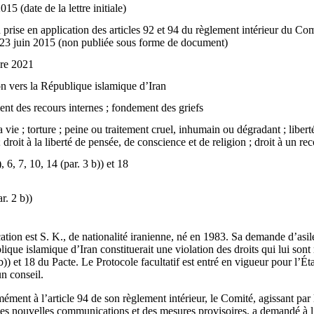
015 (date de la lettre initiale)
 prise en application des articles 92 et 94 du règlement intérieur du C
e 23 juin 2015 (non publiée sous forme de document)
re 2021
n vers la République islamique d’Iran
nt des recours internes ; fondement des griefs
a vie ; torture ; peine ou traitement cruel, inhumain ou dégradant ; liberté
 droit à la liberté de pensée, de conscience et de religion ; droit à un rec
), 6, 7, 10, 14 (par. 3 b)) et 18
ar. 2 b))
ion est S. K., de nationalité iranienne, né en 1983. Sa demande d’asile 
ique islamique d’Iran constituerait une violation des droits qui lui sont 
3 b)) et 18 du Pacte. Le Protocole facultatif est entré en vigueur pour l’Ét
un conseil.
ment à l’article 94 de son règlement intérieur, le Comité, agissant par 
es nouvelles communications et des mesures provisoires, a demandé à l’