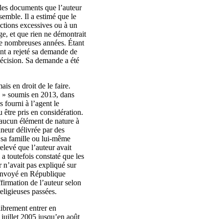
 les documents que l’auteur
semble. Il a estimé que le
nctions excessives ou à un
e, et que rien ne démontrait
de nombreuses années. Étant
ent a rejeté sa demande de
 décision. Sa demande a été
s en droit de le faire.
e » soumis en 2013, dans
 fourni à l’agent le
 être pris en considération.
 aucun élément de nature à
nneur délivrée par des
 sa famille ou lui-même
elevé que l’auteur avait
 a toutefois constaté que les
r n’avait pas expliqué sur
 renvoyé en République
firmation de l’auteur selon
religieuses passées.
librement entrer en
 juillet 2005 jusqu’en août