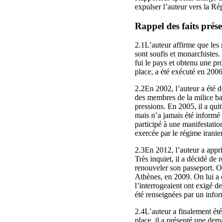
expulser l’auteur vers la R
Rappel des faits prése
2.1L’auteur affirme que les
sont soufis et monarchistes.
fui le pays et obtenu une pro
place, a été exécuté en 2006
2.2En 2002, l’auteur a été 
des membres de la milice bas
pressions. En 2005, il a qui
mais n’a jamais été informé 
participé à une manifestatio
exercée par le régime iranie
2.3En 2012, l’auteur a appri
Très inquiet, il a décidé de 
renouveler son passeport. On
Athènes, en 2009. On lui a di
l’interrogeaient ont exigé de
été renseignées par un inf
2.4L’auteur a finalement été
place, il a présenté une dema