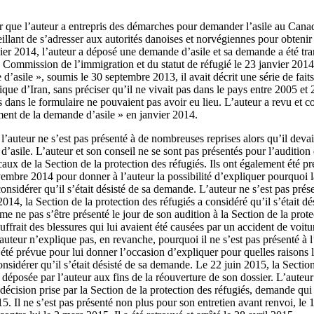
ver que l’auteur a entrepris des démarches pour demander l’asile au Ca
eillant de s’adresser aux autorités danoises et norvégiennes pour obteni
vier 2014, l’auteur a déposé une demande d’asile et sa demande a été tra
a Commission de l’immigration et du statut de réfugié le 23 janvier 201
’asile », soumis le 30 septembre 2013, il avait décrit une série de fai
que d’Iran, sans préciser qu’il ne vivait pas dans le pays entre 2005 et
dans le formulaire ne pouvaient pas avoir eu lieu. L’auteur a revu et co
ent de la demande d’asile » en janvier 2014.
 l’auteur ne s’est pas présenté à de nombreuses reprises alors qu’il devai
asile. L’auteur et son conseil ne se sont pas présentés pour l’audition q
aux de la Section de la protection des réfugiés. Ils ont également été 
ovembre 2014 pour donner à l’auteur la possibilité d’expliquer pourquoi l
onsidérer qu’il s’était désisté de sa demande. L’auteur ne s’est pas prése
4, la Section de la protection des réfugiés a considéré qu’il s’était d
rme ne pas s’être présenté le jour de son audition à la Section de la prote
uffrait des blessures qui lui avaient été causées par un accident de voi
’auteur n’explique pas, en revanche, pourquoi il ne s’est pas présenté à 
té prévue pour lui donner l’occasion d’expliquer pour quelles raisons l
onsidérer qu’il s’était désisté de sa demande. Le 22 juin 2015, la Section
 déposée par l’auteur aux fins de la réouverture de son dossier. L’auteu
 décision prise par la Section de la protection des réfugiés, demande qui 
. Il ne s’est pas présenté non plus pour son entretien avant renvoi, le