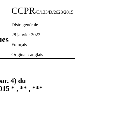
CCPR
/C/133/D/2623/2015
Distr. générale
28 janvier 2022
ues
Français
Original : anglais
ar. 4) du
15 * , ** , ***