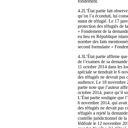
fondement.
4.2L’État partie fait obser
qu’on l’a éconduit, lui cons
statut de réfugié. Le 17 jan
protection des réfugiés de l
« Fondement de la demande d
eu lieu en République islami
nombre des faits mentionnés 
second formulaire « Fondem
4.3L’État partie affirme que
de l’examen de sa demande d’
11 octobre 2014 dans les loc
spéciale se tiendrait le 6 n
des réfugiés ne devrait pas c
audience. Le 18 novembre 201
partie note que l’auteur affi
octobre 2014, parce qu’il so
L’État partie souligne que l
6 novembre 2014, qui avait é
des réfugiés ne devait pas c
réfugiés a rejeté la demande
contrôle juridictionnel de la
fédérale le 12 novembre 2015