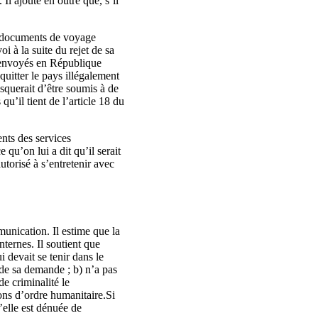
Il ajoute en outre que, s’il
es documents de voyage
oi à la suite du rejet de sa
s renvoyés en République
quitter le pays illégalement
squerait d’être soumis à de
qu’il tient de l’article 18 du
ents des services
 qu’on lui a dit qu’il serait
utorisé à s’entretenir avec
mmunication. Il estime que la
ternes. Il soutient que
i devait se tenir dans le
 de sa demande ; b) n’a pas
de criminalité le
ons d’ordre humanitaire.Si
’elle est dénuée de