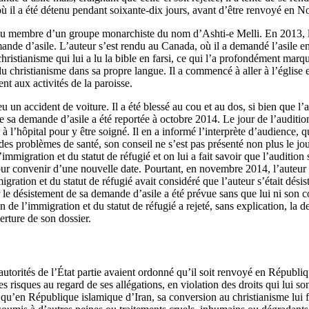
il a été détenu pendant soixante-dix jours, avant d’être renvoyé en N
nu membre d’un groupe monarchiste du nom d’Ashti‑e Melli. En 2013, l
ande d’asile. L’auteur s’est rendu au Canada, où il a demandé l’asile en
hristianisme qui lui a lu la bible en farsi, ce qui l’a profondément marqu
du christianisme dans sa propre langue. Il a commencé à aller à l’église et 
nt aux activités de la paroisse.
 un accident de voiture. Il a été blessé au cou et au dos, si bien que l’a
 sa demande d’asile a été reportée à octobre 2014. Le jour de l’audition,
 à l’hôpital pour y être soigné. Il en a informé l’interprète d’audience, q
des problèmes de santé, son conseil ne s’est pas présenté non plus le jour
migration et du statut de réfugié et on lui a fait savoir que l’audition s
ur convenir d’une nouvelle date. Pourtant, en novembre 2014, l’auteur e
ration et du statut de réfugié avait considéré que l’auteur s’était dési
le désistement de sa demande d’asile a été prévue sans que lui ni son co
de l’immigration et du statut de réfugié a rejeté, sans explication, la 
erture de son dossier.
autorités de l’État partie avaient ordonné qu’il soit renvoyé en Républi
 risques au regard de ses allégations, en violation des droits qui lui sont
t qu’en République islamique d’Iran, sa conversion au christianisme lui fe