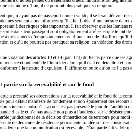
 soumis à d’autres peines ou traitements cruels, inhumains ou dégradants. 
que islamique d’Iran, il ne pourrait plus pratiquer sa religion.
nt que, n’ayant pas de passeport iranien valide, il se ferait délivrer d
aniennes seraient alors informées qu’il a fait l’objet d’une mesure de renv
poserait à des risques plus importants. Il fait observer que les Iranien
 sortie dans leur passeport sont obligatoirement arrêtés et que le fait de 
ne à trois années d’emprisonnement ou d’une amende. Il affirme qu’il ri
ion et qu’il ne pourrait pas pratiquer sa religion, en violation des droits 
une violation des articles 10 et 14 (par. 3 b)) du Pacte, parce que les ag
 menacé et ont tenté de l’intimider alors qu’il était en détention et parce
 conformer à la mesure d’expulsion. Il affirme en outre qu’on ne l’a pas a
 partie sur la recevabilité et sur le fond
partie a présenté ses observations sur la recevabilité et le fond de la co
le pour défaut manifeste de fondement et non-épuisement des recours in
ecours internes puisqu’il : a) ne s’est pas présenté le jour de l’audition qu
nde d’asile et n’a pas assisté non plus à l’audience sur le désistement
ôle juridictionnel de la décision d’interdiction de territoire pour motif 
présenté de demande de résidence permanente fondée sur des considérati
onsidérer que la communication est recevable, l’État partie fait valoir qu