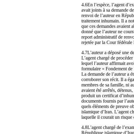
4.6En l’espèce, l’agent d’e
avait joints à sa demande de
renvoi de l’auteur en Républ
traitement inhumain. Il a n
que ces demandes avaient ab
donné que l’auteur ne courra
report administratif de renv
rejetée par la Cour fédéral
4.7L’auteur a déposé une de
L’agent chargé de procéder
lequel l’auteur affirmait av
formulaire « Fondement de la
La demande de l’auteur a été
corroborer son récit. Il a é
membres de sa famille, ni a
avaient été arrêtés, détenus
produit un certificat d’inhu
documents fournis par l’aute
quels éléments de preuve obj
islamique d’Iran. L’agent ch
laquelle il courait un risque
4.8L’agent chargé de l’exam
République islamique d’Iran 