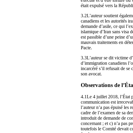
exécuté et d’être torturé ou
était expulsé vers la Républi
3.2L’auteur soutient égaleme
canadiens et les autorités ir
demande d’asile, ce qui l’ex
islamique d’Iran sans visa de
est passible d’une peine d’u
mauvais traitements en détent
Pacte.
3.3L’auteur se dit victime d’
d’immigration canadiens l’ont
incarcéré s’il refusait de se
son avocat.
Observations de l’État
4.1Le 4 juillet 2018, l’État 
communication est irrecevab
l’auteur n’a pas épuisé les r
cadre de l’examen de sa dema
introduit de demande de contr
concernant ; et c) n’a pas 
toutefois le Comité devait c