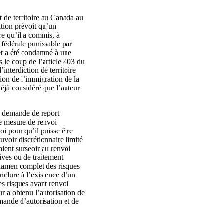
t de territoire au Canada au
sition prévoit qu’un
ire qu’il a commis, à
 fédérale punissable par
et a été condamné à une
 le coup de l’article 403 du
interdiction de territoire
ion de l’immigration de la
déjà considéré que l’auteur
ne demande de report
une mesure de renvoi
i pour qu’il puisse être
voir discrétionnaire limité
aient surseoir au renvoi
ives ou de traitement
xamen complet des risques
clure à l’existence d’un
des risques avant renvoi
r a obtenu l’autorisation de
emande d’autorisation et de