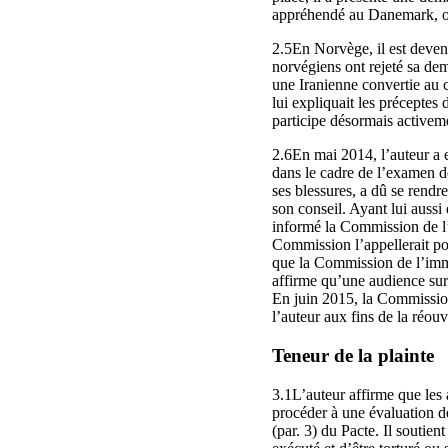
appréhendé au Danemark, où 
2.5En Norvège, il est deve
norvégiens ont rejeté sa dem
une Iranienne convertie au c
lui expliquait les préceptes 
participe désormais activeme
2.6En mai 2014, l’auteur a eu
dans le cadre de l’examen de
ses blessures, a dû se rendre
son conseil. Ayant lui aussi 
informé la Commission de l’im
Commission l’appellerait po
que la Commission de l’immig
affirme qu’une audience sur 
En juin 2015, la Commission 
l’auteur aux fins de la réouv
Teneur de la plainte
3.1L’auteur affirme que les 
procéder à une évaluation des
(par. 3) du Pacte. Il soutien