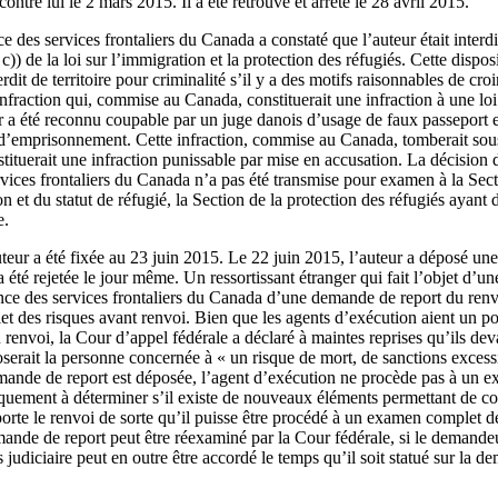
contre lui le 2 mars 2015. Il a été retrouvé et arrêté le 28 avril 2015.
 des services frontaliers du Canada a constaté que l’auteur était interdi
2 c)) de la loi sur l’immigration et la protection des réfugiés. Cette dispo
terdit de territoire pour criminalité s’il y a des motifs raisonnables de cro
nfraction qui, commise au Canada, constituerait une infraction à une loi
r a été reconnu coupable par un juge danois d’usage de faux passeport 
 d’emprisonnement. Cette infraction, commise au Canada, tomberait sous
ituerait une infraction punissable par mise en accusation. La décision d’
vices frontaliers du Canada n’a pas été transmise pour examen à la Sect
et du statut de réfugié, la Section de la protection des réfugiés ayant 
e.
uteur a été fixée au 23 juin 2015. Le 22 juin 2015, l’auteur a déposé u
a été rejetée le jour même. Un ressortissant étranger qui fait l’objet d’
nce des services frontaliers du Canada d’une demande de report du renvo
 des risques avant renvoi. Bien que les agents d’exécution aient un pou
 renvoi, la Cour d’appel fédérale a déclaré à maintes reprises qu’ils dev
oserait la personne concernée à « un risque de mort, de sanctions excess
ande de report est déposée, l’agent d’exécution ne procède pas à un e
uement à déterminer s’il existe de nouveaux éléments permettant de con
 reporte le renvoi de sorte qu’il puisse être procédé à un examen complet 
nde de report peut être réexaminé par la Cour fédérale, si le demandeu
s judiciaire peut en outre être accordé le temps qu’il soit statué sur la d