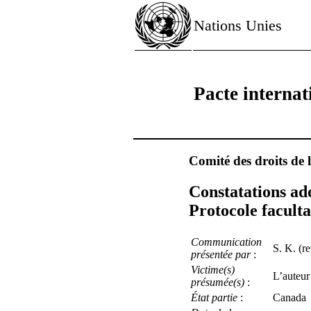
Nations Unies
Pacte internati
Comité des droits de
Constatations ado
Protocole faculta
Communication
S. K. (r
présentée par
:
Victime(s)
L’auteur
présumée(s)
:
État partie
:
Canada