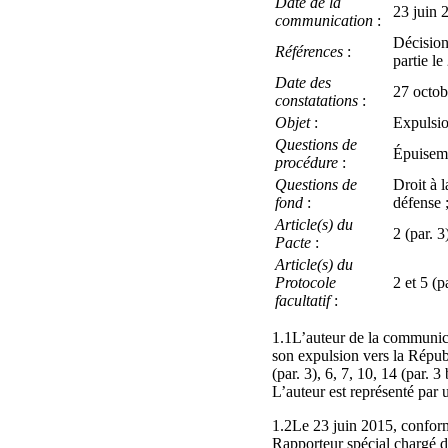
Date de la
23 juin 2
communication
:
Décision
Références
:
partie l
Date des
27 octob
constatations
:
Objet
:
Expulsio
Questions de
Épuiseme
procédure
:
Questions de
Droit à l
fond
:
défense ;
Article(s) du
2 (par. 3
Pacte
:
Article(s) du
Protocole
2 et 5 (p
facultatif
:
1.1L’auteur de la communicat
son expulsion vers la Républ
(par. 3), 6, 7, 10, 14 (par. 
L’auteur est représenté par 
1.2Le 23 juin 2015, conformé
Rapporteur spécial chargé d