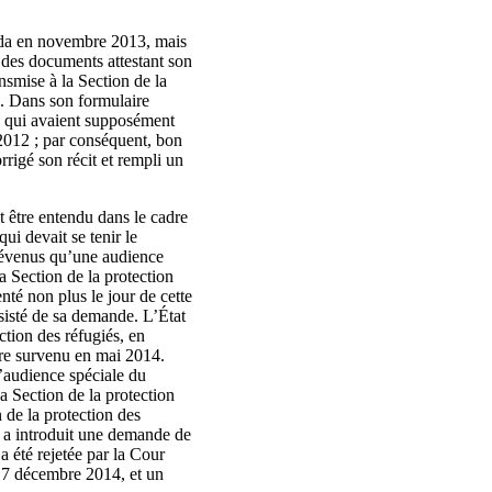
nada en novembre 2013, mais
r des documents attestant son
nsmise à la Section de la
4. Dans son formulaire
ts qui avaient supposément
 2012 ; par conséquent, bon
rrigé son récit et rempli un
t être entendu dans le cadre
ui devait se tenir le
prévenus qu’une audience
a Section de la protection
nté non plus le jour de cette
ésisté de sa demande. L’État
ction des réfugiés, en
ture survenu en mai 2014.
l’audience spéciale du
a Section de la protection
 de la protection des
r a introduit une demande de
a été rejetée par la Cour
 17 décembre 2014, et un