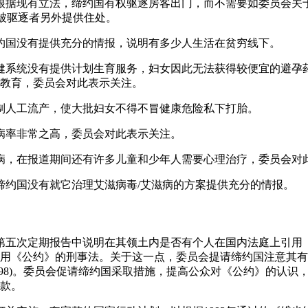
注，根据现有立法，缔约国有权驱逐房客出门，而不需要如委员会关
，对被驱逐者另外提供住处。
，缔约国没有提供充分的情报，说明有多少人生活在贫穷线下。
共保健系统没有提供计划生育服务，妇女因此无法获得较便宜的避
教育，委员会对此表示关注。
律限制人工流产，使大批妇女不得不冒健康危险私下打胎。
发病率非常之高，委员会对此表示关注。
精神病，在报道期间还有许多儿童和少年人需要心理治疗，委员会对
意，缔约国没有就它治理艾滋病毒/艾滋病的方案提供充分的情报。
在其第五次定期报告中说明在其领土内是否有个人在国内法庭上引
用《公约》的刑事法。关于这一点，委员会提请缔约国注意其有
1998)。委员会促请缔约国采取措施，提高公众对《公约》的认识
款。