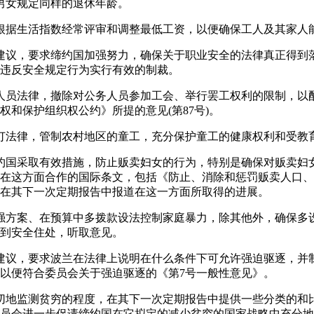
对男女规定同样的退休年龄。
约国根据生活指数经常评审和调整最低工资，以便确保工人及其家
去的建议，要求缔约国加强努力，确保关于职业安全的法律真正得
违反安全规定行为实行有效的制裁。
公务人员法律，撤除对公务人员参加工会、举行罢工权利的限制，
社权和保护组织权公约》所提的意见(第87号)。
兰制订法律，管制农村地区的童工，充分保护童工的健康权利和受教
议缔约国采取有效措施，防止贩卖妇女的行为，特别是确保对贩卖
在这方面合作的国际条文，包括《防止、消除和惩罚贩卖人口、
在其下一次定期报告中报道在这一方面所取得的进展。
国加强方案、在预算中多拨款设法控制家庭暴力，除其他外，确保
到安全住处，听取意见。
去的建议，要求波兰在法律上说明在什么条件下可允许强迫驱逐，
以便符合委员会关于强迫驱逐的《第7号一般性意见》。
国密切地监测贫穷的程度，在其下一次定期报告中提供一些分类的
员会进一步促请缔约国在它拟定的减少贫穷的国家战略中充分地