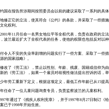
到缔约国在报告所涉期间按照委员会以前的建议采取了一系列的具
不断地修正它的立法，使其符合《公约》的条款，并采取了一些措
文化权利。
于2001年11月任命一名男女地位平等全权代表，负责在政府的
，波兰最近扩大了全权代表的任务，使他的权限也包括反对以种
应付令人不安的失业率剧增的问题实行了一些方案、采取了一些措施，包
源的国家战略》。
最近修改了《劳工法》，禁止以性别、年龄、残废、国籍或信仰为
新的《劳工法》，如果一个雇员对歧视性做法提出控诉的话，举
对少年劳工重新下定义，根据这项定义，最低工作年龄已从15提高
000年任命了一位儿童问题询查专员，负责监察波兰的儿童权利。
于1997年通过了《残疾人权利宪章》，并于1997年8月27日制订
已于1998年开始生效。