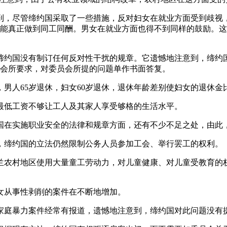
注意到，尽管缔约国采取了一些措施，反对妇女在就业方面受到歧
能真正做到同工同酬。男女在就业方面也得不到同样的鼓励。这
注，缔约国没有制订任何反对性干扰的规章。它遗憾地注意到，缔
会所要求，对委员会所提的问题单作书面答复。
到，男人65岁退休，妇女60岁退休，退休年龄差别使妇女的退休金
兰的最低工资不够让工人及其家人享受够格的生活水平。
缔约国在实施职业安全的法律和规章方面，还有不少不足之处，由此
意到，缔约国的立法仍然限制公务人员参加工会、举行罢工的权利。
认波兰农村地区使用大量童工劳动力，对儿童健康、对儿童受教育
妇女从事性剥削的案件在不断地增加。
关于家庭暴力案件经常有报道，遗憾地注意到，缔约国对此问题没有