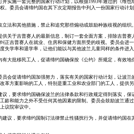
制订并实施一套完整的国家行动计划，以根据1993年通过的《维也
权。委员会请缔约国在其下次定期报告中列入一份国家行动计划
国采取立法和其他措施，禁止和追究那些煽动或鼓励种族歧视的组织
约国提供关于吉普赛人的最新信息，制订一套全面方案，排除吉普
纠正吉普赛人在就业、住房和保健方面所受的歧视。委员会进一
度失学率和退学率，让他们能以与其他波兰儿童同样的条件进入
兰境内有大批移民工人，促请缔约国确保按《公约》所规定，有效
题，委员会促请缔约国加强努力，落实有关的国家行动计划，让波
改革方案影响的工人，特别是重工业和农业部门的工人，提供另
去的建议，要求缔约国确保波兰的法律条款和行政规定得到落实，
工龄和能力之外不受任何其他因素的限制。委员会鼓励波兰通过
上议院审议中。
过去的建议，要求缔约国制订法律禁止性骚扰行为，并促请缔约国