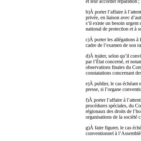
et leur accorder réparation ;
b)À porter l’affaire à l’att
privée, en liaison avec d’
s’il existe un besoin urgent
national de protection et à so
c)À porter les allégations à
cadre de l’examen de son ra
d)À traiter, selon qu’il con
par l’État concerné, et notamm
observations finales du Comi
constatations concernant des
e)À publier, le cas échéant
presse, si l’organe convent
f)À porter l’affaire à l’atte
procédures spéciales, du Co
régionaux des droits de l’ho
organisations de la société ci
g)À faire figurer, le cas éch
conventionnel à l’Assemblé