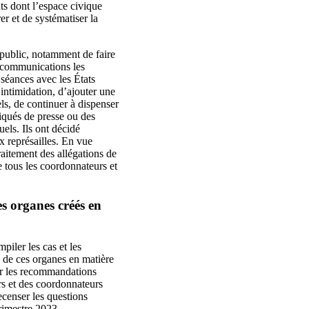
s dont l’espace civique
er et de systématiser la
e public, notamment de faire
x communications les
 séances avec les États
d’intimidation, d’ajouter une
ls, de continuer à dispenser
iqués de presse ou des
uels. Ils ont décidé
x représailles. En vue
aitement des allégations de
e tous les coordonnateurs et
es organes créés en
piler les cas et les
s de ces organes en matière
ur les recommandations
urs et des coordonnateurs
ecenser les questions
rimestre 2023.