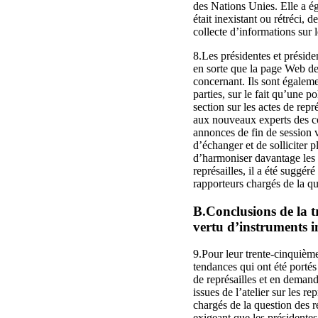
des Nations Unies. Elle a é
était inexistant ou rétréci, 
collecte d’informations sur l
8.Les présidentes et préside
en sorte que la page Web de
concernant. Ils sont égaleme
parties, sur le fait qu’une p
section sur les actes de rep
aux nouveaux experts des co
annonces de fin de session vi
d’échanger et de solliciter 
d’harmoniser davantage les 
représailles, il a été suggé
rapporteurs chargés de la qu
B.Conclusions de la t
vertu d’instruments i
9.Pour leur trente-cinquième
tendances qui ont été portés
de représailles et en deman
issues de l’atelier sur les r
chargés de la question des r
exigeant que les présidente