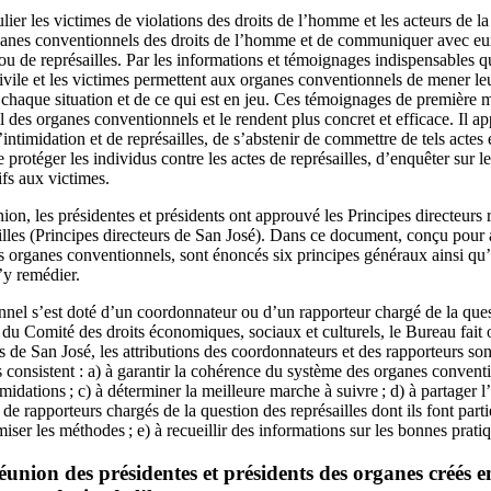
ier les victimes de violations des droits de l’homme et les acteurs de la s
anes conventionnels des droits de l’homme et de communiquer avec eux
 ou de représailles. Par les informations et témoignages indispensables qu
civile et les victimes permettent aux organes conventionnels de mener le
chaque situation et de ce qui est en jeu. Ces témoignages de première m
il des organes conventionnels et le rendent plus concret et efficace. Il a
’intimidation et de représailles, de s’abstenir de commettre de tels actes 
e protéger les individus contre les actes de représailles, d’enquêter sur le
tifs aux victimes.
on, les présidentes et présidents ont approuvé les Principes directeurs rel
ailles (Principes directeurs de San José). Dans ce document, conçu pour ai
des organes conventionnels, sont énoncés six principes généraux ainsi q
d’y remédier.
el s’est doté d’un coordonnateur ou d’un rapporteur chargé de la quest
s du Comité des droits économiques, sociaux et culturels, le Bureau fait
s de San José, les attributions des coordonnateurs et des rapporteurs so
es consistent : a) à garantir la cohérence du système des organes conventi
imidations ; c) à déterminer la meilleure marche à suivre ; d) à partager 
e rapporteurs chargés de la question des représailles dont ils font partie
iser les méthodes ; e) à recueillir des informations sur les bonnes prati
union des présidentes et présidents des organes créés e