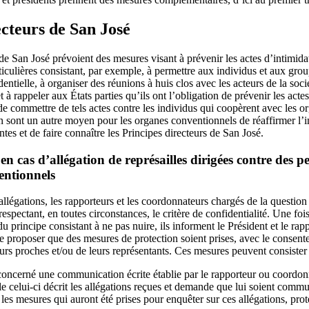
ecteurs de San José
de San José prévoient des mesures visant à prévenir les actes d’intimidat
culières consistant, par exemple, à permettre aux individus et aux gr
ntielle, à organiser des réunions à huis clos avec les acteurs de la socié
t à rappeler aux États parties qu’ils ont l’obligation de prévenir les acte
r de commettre de tels actes contre les individus qui coopèrent avec les 
n sont un autre moyen pour les organes conventionnels de réaffirmer l’
ntes et de faire connaître les Principes directeurs de San José.
en cas d’allégation de représailles dirigées contre des 
entionnels
allégations, les rapporteurs et les coordonnateurs chargés de la question
spectant, en toutes circonstances, le critère de confidentialité. Une fois
du principe consistant à ne pas nuire, ils informent le Président et le rap
e proposer que des mesures de protection soient prises, avec le consente
urs proches et/ou de leurs représentants. Ces mesures peuvent consister 
e concerné une communication écrite établie par le rapporteur ou coordon
lle celui-ci décrit les allégations reçues et demande que lui soient comm
les mesures qui auront été prises pour enquêter sur ces allégations, pro