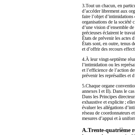
3.Tout un chacun, en particul
d’accéder librement aux org
faire l’objet d’intimidations
organisations de la société 
d’une vision d’ensemble de 
précieuses éclairent le trava
États de prévenir les actes d
États sont, en outre, tenus d
et d’offrir des recours effec
4.À leur vingt-septième réuni
l’intimidation ou les représ
et l’efficience de l’action 
prévenir les représailles et 
5.Chaque organe conventionn
annexes I et II). Dans le ca
Dans les Principes directeur
exhaustive et explicite ; ell
évaluer les allégations d’int
réseau de coordonnateurs et d
mesures d’appui et à uniform
A.Trente-quatrième ré