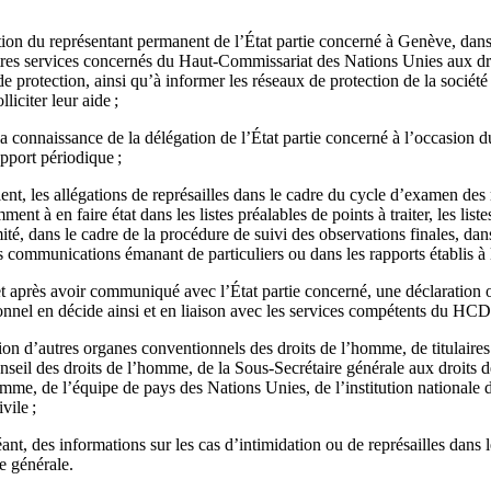
ention du représentant permanent de l’État partie concerné à Genève, dan
autres services concernés du Haut-Commissariat des Nations Unies aux
 de protection, ainsi qu’à informer les réseaux de protection de la sociét
lliciter leur aide ;
 la connaissance de la délégation de l’État partie concerné à l’occasion 
pport périodique ;
vient, les allégations de représailles dans le cadre du cycle d’examen de
ent à en faire état dans les listes préalables de points à traiter, les list
té, dans le cadre de la procédure de suivi des observations finales, dans
 communications émanant de particuliers ou dans les rapports établis à l
 et après avoir communiqué avec l’État partie concerné, une déclarati
ionnel en décide ainsi et en liaison avec les services compétents du HC
ntion d’autres organes conventionnels des droits de l’homme, de titulaire
nseil des droits de l’homme, de la Sous-Secrétaire générale aux droit
mme, de l’équipe de pays des Nations Unies, de l’institution nationale 
vile ;
éant, des informations sur les cas d’intimidation ou de représailles dans
e générale.