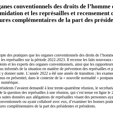
ganes conventionnels des droits de l’homme 
timidation et les représailles et recensement 
ures complémentaires de la part des préside
pte des pratiques que les organes conventionnels des droits de l’homme
t les représailles sur la période 2022-2023. Il recense les faits nouveaux 
dents et les experts des organes conventionnels, ainsi que les rapporteu
nus informés de la situation en matière de prévention des représailles et
et y donner suite. L’année 2022 a été une année de transition ; les exame
enus en présentiel, dans le contexte de la « nouvelle normalité » postpa
e numérique.
ésidents l’avaient demandé à leur trente-quatrième réunion, le secrétaria
 la question des représailles à une réunion, qui s’est tenue en ligne le 
s suites données aux allégations de représailles visant des personnes 
nventionnels ou ayant collaboré avec eux, d’examiner les bonnes pratiq
res complémentaires de la part des présidentes et présidents.