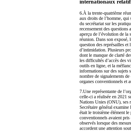
internationaux relati
6.À la trente-quatrième réun
aux droits de l’homme, qui 
du secrétariat sur les pratiq
recensement des questions a
aperçu de l’évolution de la 
réunion. Dans son exposé, le
question des représailles et
d’intimidation. Plusieurs pr
dont le manque de clarté de
les difficultés d’accès des v
outils en ligne, et la méfia
informations sur des sujets 
nombre de signalements de ca
organes conventionnels et a
7.Une représentante de l’or
celle-ci a réalisée en 2021 
Nations Unies (ONU), ses re
Secrétaire général examine l
était le troisième élément le
conventionnels avaient pris 
observés lorsque des mesure
accordent une attention sout