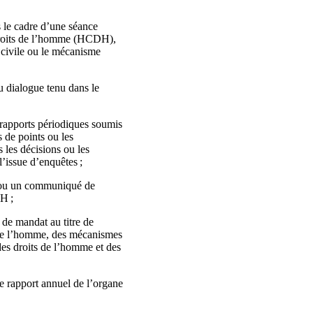
s le cadre d’une séance
 droits de l’homme (HCDH),
é civile ou le mécanisme
du dialogue tenu dans le
s rapports périodiques soumis
es de points ou les
 les décisions ou les
’issue d’enquêtes ;
on ou un communiqué de
DH ;
s de mandat au titre de
s de l’homme, des mécanismes
des droits de l’homme et des
 le rapport annuel de l’organe