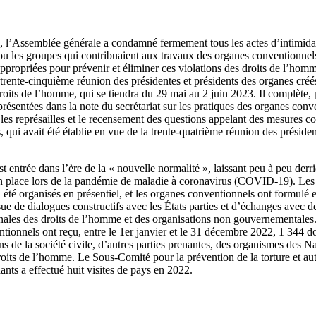
, l’Assemblée générale a condamné fermement tous les actes d’intimidati
 ou les groupes qui contribuaient aux travaux des organes conventionnels,
appropriées pour prévenir et éliminer ces violations des droits de l’ho
a trente-cinquième réunion des présidentes et présidents des organes créé
droits de l’homme, qui se tiendra du 29 mai au 2 juin 2023. Il complète,
 présentées dans la note du secrétariat sur les pratiques des organes con
et les représailles et le recensement des questions appelant des mesures 
, qui avait été établie en vue de la trente-quatrième réunion des présiden
 entrée dans l’ère de la « nouvelle normalité », laissant peu à peu derriè
en place lors de la pandémie de maladie à coronavirus (COVID-19). Les
 été organisés en présentiel, et les organes conventionnels ont formulé 
ssue de dialogues constructifs avec les États parties et d’échanges avec
ionales des droits de l’homme et des organisations non gouvernementales
tionnels ont reçu, entre le 1er janvier et le 31 décembre 2022, 1 344 
ns de la société civile, d’autres parties prenantes, des organismes des N
droits de l’homme. Le Sous‑Comité pour la prévention de la torture et au
nts a effectué huit visites de pays en 2022.