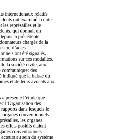
s internationaux relatifs
sidents ont examiné la note
 les représailles et le
dents, qui donnait un
 depuis la précédente
rdonnateurs chargés de la
les ou d’actes
onnels ont été signalés,
rmations sur ces modalités,
de la société civile, aux
t de communiquer des
té indiqué que la baisse du
times et de leurs avocats aux
 a présenté l’étude que
vec l’Organisation des
rapports dans lesquels le
les organes conventionnels
présailles, les organes
 effets positifs étaient
rganes conventionnels
s acteurs au sein du système