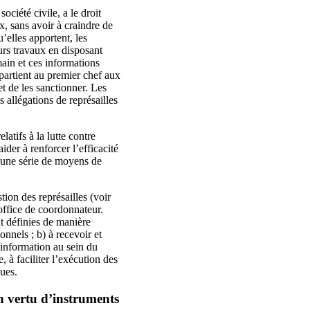
ociété civile, a le droit
, sans avoir à craindre de
’elles apportent, les
urs travaux en disposant
ain et ces informations
ppartient au premier chef aux
et de les sanctionner. Les
s allégations de représailles
atifs à la lutte contre
der à renforcer l’efficacité
u’une série de moyens de
ion des représailles (voir
 office de coordonnateur.
nt définies de manière
onnels ; b) à recevoir et
l’information au sein du
, à faciliter l’exécution des
ques.
n vertu d’instruments