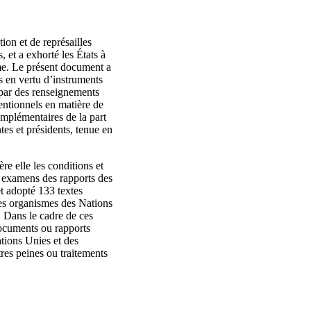
on et de représailles
 et a exhorté les États à
mme. Le présent document a
s en vertu d’instruments
 par des renseignements
ventionnels en matière de
complémentaires de la part
tes et présidents, tenue en
re elle les conditions et
 examens des rapports des
et adopté 133 textes
 des organismes des Nations
. Dans le cadre de ces
documents ou rapports
ations Unies et des
tres peines ou traitements