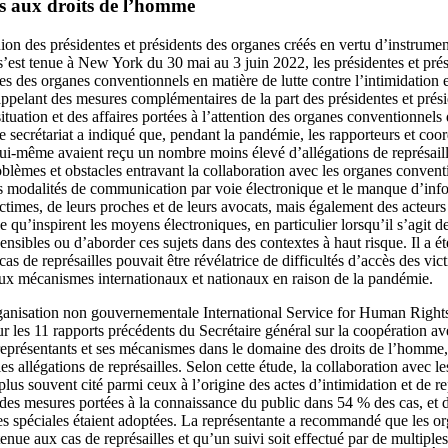
fs aux droits de l’homme
ion des présidentes et présidents des organes créés en vertu d’instrument
s’est tenue à New York du 30 mai au 3 juin 2022, les présidentes et pré
ues des organes conventionnels en matière de lutte contre l’intimidation et
ppelant des mesures complémentaires de la part des présidentes et prési
situation et des affaires portées à l’attention des organes conventionnels
 secrétariat a indiqué que, pendant la pandémie, les rapporteurs et coo
 lui-même avaient reçu un nombre moins élevé d’allégations de représail
oblèmes et obstacles entravant la collaboration avec les organes conventi
s modalités de communication par voie électronique et le manque d’info
ictimes, de leurs proches et de leurs avocats, mais également des acteurs 
nce qu’inspirent les moyens électroniques, en particulier lorsqu’il s’agi
sensibles ou d’aborder ces sujets dans des contextes à haut risque. Il a é
s de représailles pouvait être révélatrice de difficultés d’accès des vic
ux mécanismes internationaux et nationaux en raison de la pandémie.
ganisation non gouvernementale International Service for Human Rights
sur les 11 rapports précédents du Secrétaire général sur la coopération a
présentants et ses mécanismes dans le domaine des droits de l’homme, 
es allégations de représailles. Selon cette étude, la collaboration avec 
 plus souvent cité parmi ceux à l’origine des actes d’intimidation et de re
des mesures portées à la connaissance du public dans 54 % des cas, et des
s spéciales étaient adoptées. La représentante a recommandé que les o
enue aux cas de représailles et qu’un suivi soit effectué par de multiple