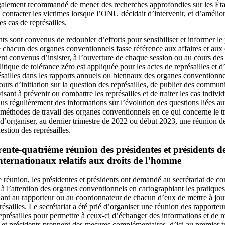
galement recommandé de mener des recherches approfondies sur les État
de contacter les victimes lorsque l’ONU décidait d’intervenir, et d’amélior
es cas de représailles.
nts sont convenus de redoubler d’efforts pour sensibiliser et informer l
 chacun des organes conventionnels fasse référence aux affaires et au
nt convenus d’insister, à l’ouverture de chaque session ou au cours des
olitique de tolérance zéro est appliquée pour les actes de représailles et 
résailles dans les rapports annuels ou biennaux des organes conventionne
urs d’initiation sur la question des représailles, de publier des commun
sant à prévenir ou combattre les représailles et de traiter les cas individ
plus régulièrement des informations sur l’évolution des questions liées au
méthodes de travail des organes conventionnels en ce qui concerne le tr
ré d’organiser, au dernier trimestre de 2022 ou début 2023, une réunion d
estion des représailles.
rente-quatrième réunion des présidentes et présidents d
nternationaux relatifs aux droits de l’homme
 réunion, les présidentes et présidents ont demandé au secrétariat de com
 à l’attention des organes conventionnels en cartographiant les pratique
dant au rapporteur ou au coordonnateur de chacun d’eux de mettre à jo
eprésailles. Le secrétariat a été prié d’organiser une réunion des rapporte
eprésailles pour permettre à ceux-ci d’échanger des informations et de r
s et présidents prennent des mesures complémentaires, d’ici au premier t