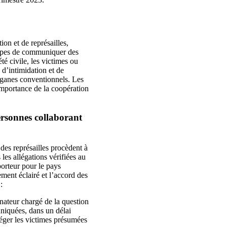
ion et de représailles,
oupes de communiquer des
té civile, les victimes ou
s d’intimidation et de
organes conventionnels. Les
importance de la coopération
personnes collaborant
 des représailles procèdent à
 les allégations vérifiées au
porteur pour le pays
ment éclairé et l’accord des
:
nateur chargé de la question
uniquées, dans un délai
téger les victimes présumées