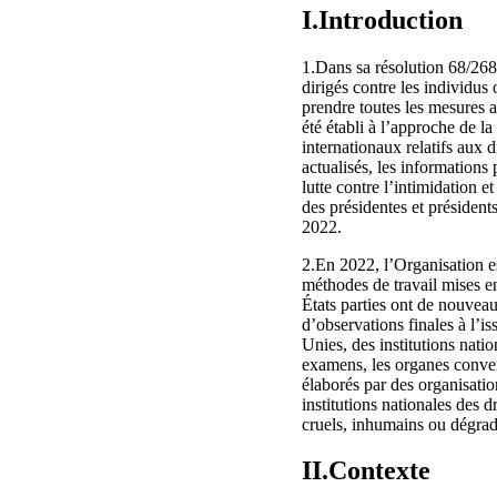
I.Introduction
1.Dans sa résolution 68/268
dirigés contre les individus
prendre toutes les mesures 
été établi à l’approche de l
internationaux relatifs aux 
actualisés, les informations
lutte contre l’intimidation 
des présidentes et présidents
2022.
2.En 2022, l’Organisation est
méthodes de travail mises 
États parties ont de nouveau
d’observations finales à l’i
Unies, des institutions nat
examens, les organes conven
élaborés par des organisatio
institutions nationales des 
cruels, inhumains ou dégrada
II.Contexte