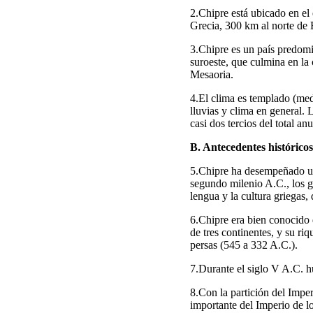
2.Chipre está ubicado en el
Grecia, 300 km al norte de 
3.Chipre es un país predomi
suroeste, que culmina en la
Mesaoria.
4.El clima es templado (medi
lluvias y clima en general.
casi dos tercios del total a
B. Antecedentes históricos
5.Chipre ha desempeñado un 
segundo milenio A.C., los g
lengua y la cultura griegas, 
6.Chipre era bien conocido 
de tres continentes, y su ri
persas (545 a 332 A.C.).
7.Durante el siglo V A.C. h
8.Con la partición del Imper
importante del Imperio de l