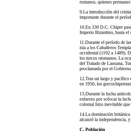
romanos, quienes permaneci
9.La introducción del cristi
importante durante el perío
10.En 330 D.C. Chipre pasó 
Imperio Bizantino, hasta el 
11.Durante el período de la
isla a los Caballeros Templa
occidental (1192 a 1489). 
los turcos otomanos. La oc
del Tratado de Lausana, Tur
proclamada por el Gobierno
12.Tras un largo y pacífico 
en 1950, los grecochipriotas
13.Durante la lucha anticolo
esfuerzo por sofocar la luch
colonial hizo inevitable qu
14.La dominación británica 
alcanzó la independencia, y
C. Población