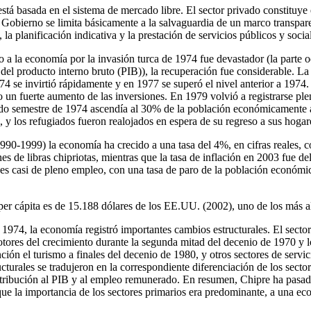
á basada en el sistema de mercado libre. El sector privado constituye e
 Gobierno se limita básicamente a la salvaguardia de un marco transpar
a planificación indicativa y la prestación de servicios públicos y socia
 a la economía por la invasión turca de 1974 fue devastador (la parte 
el producto interno bruto (PIB)), la recuperación fue considerable. La
4 se invirtió rápidamente y en 1977 se superó el nivel anterior a 1974. 
o un fuerte aumento de las inversiones. En 1979 volvió a registrarse pl
do semestre de 1974 ascendía al 30% de la población económicamente a
 y los refugiados fueron realojados en espera de su regreso a sus hogare
990-1999) la economía ha crecido a una tasa del 4%, en cifras reales,
s de libras chipriotas, mientras que la tasa de inflación en 2003 fue de
es casi de pleno empleo, con una tasa de paro de la población económi
per cápita es de 15.188 dólares de los EE.UU. (2002), uno de los más al
 1974, la economía registró importantes cambios estructurales. El secto
otores del crecimiento durante la segunda mitad del decenio de 1970 y 
ión el turismo a finales del decenio de 1980, y otros sectores de servi
cturales se tradujeron en la correspondiente diferenciación de los sect
ntribución al PIB y al empleo remunerado. En resumen, Chipre ha pasa
que la importancia de los sectores primarios era predominante, a una ec