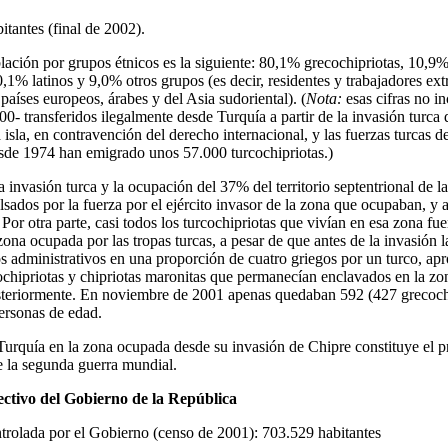
itantes (final de 2002).
blación por grupos étnicos es la siguiente: 80,1% grecochipriotas, 10,9
1% latinos y 9,0% otros grupos (es decir, residentes y trabajadores ext
 países europeos, árabes y del Asia sudoriental). (
Nota:
esas cifras no in
0- transferidos ilegalmente desde Turquía a partir de la invasión turca
 isla, en contravención del derecho internacional, y las fuerzas turcas
esde 1974 han emigrado unos 57.000 turcochipriotas.)
invasión turca y la ocupación del 37% del territorio septentrional de l
lsados por la fuerza por el ejército invasor de la zona que ocupaban, y 
Por otra parte, casi todos los turcochipriotas que vivían en esa zona fu
a zona ocupada por las tropas turcas, a pesar de que antes de la invasión
itos administrativos en una proporción de cuatro griegos por un turco, 
chipriotas y chipriotas maronitas que permanecían enclavados en la zon
steriormente. En noviembre de 2001 apenas quedaban 592 (427 grecochi
ersonas de edad.
 Turquía en la zona ocupada desde su invasión de Chipre constituye el 
e la segunda guerra mundial.
fectivo del Gobierno de la República
trolada por el Gobierno (censo de 2001): 703.529 habitantes