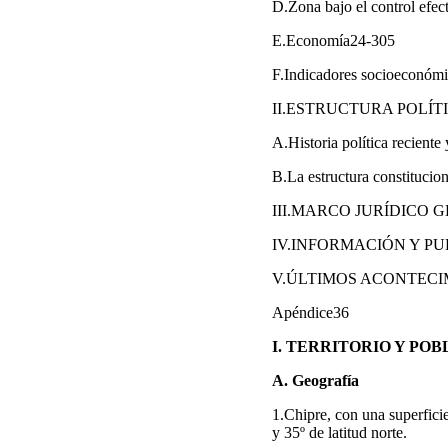
D.Zona bajo el control efe
E.Economía24-305
F.Indicadores socioeconóm
II.ESTRUCTURA POLÍT
A.Historia política recient
B.La estructura constitucio
III.MARCO JURÍDICO
IV.INFORMACIÓN Y PU
V.ÚLTIMOS ACONTECIM
Apéndice36
I. TERRITORIO Y PO
A. Geografía
1.Chipre, con una superficie
y 35º de latitud norte.