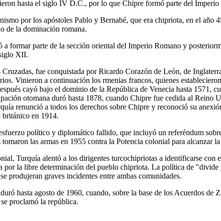
eron hasta el siglo IV D.C., por lo que Chipre formó parte del Imperi
anismo por los apóstoles Pablo y Bernabé, que era chipriota, en el año 
do de la dominación romana.
a formar parte de la sección oriental del Imperio Romano y posterior
siglo XII.
s Cruzadas, fue conquistada por Ricardo Corazón de León, de Inglaterra
rios. Vinieron a continuación los rmenias francos, quienes establecieron
Después cayó bajo el dominio de la República de Venecia hasta 1571, c
upación otomana duró hasta 1878, cuando Chipre fue cedida al Reino U
quía renunció a todos los derechos sobre Chipre y reconoció su anexió
 británico en 1914.
esfuerzo político y diplomático fallido, que incluyó un referéndum sobre
 tomaron las armas en 1955 contra la Potencia colonial para alcanzar la 
nial, Turquía alentó a los dirigentes turcochipriotas a identificarse con
a por la libre determinación del pueblo chipriota. La política de "divid
e se produjeran graves incidentes entre ambas comunidades.
duró hasta agosto de 1960, cuando, sobre la base de los Acuerdos de Zu
 se proclamó la república.