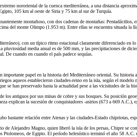
 extremo nororiental de la cuenca mediterránea, a una distancia aproxi
Egipto, 105 km al oeste de Siria y 75 km al sur de Turquía.
nantemente montañoso, con dos cadenas de montañas: Pentadáctilos, en 
 cima del monte Olimpo (1.953 m). Entre ellas se encuentra situada la l
terráneo), con un típico ritmo estacional claramente diferenciado en lo
 La pluviosidad media anual es de 500 mm, y las precipitaciones de dici
nual. De cuando en cuando el país padece sequías.
importante papel en la historia del Mediterráneo oriental. Su historia 
riegos aqueos establecieron ciudades-reino en la isla, según el modelo m
que se han preservado hasta la actualidad pese a las vicisitudes de la hist
de los antiguos por sus minas de cobre y sus bosques. Su posición geoes
queza explican la sucesión de conquistadores -asirios (673 a 669 A.C.), 
ubo bastante relación entre Atenas y las ciudades-Estado chipriotas, es
io de Alejandro Magno, quien liberó la isla de los persas, Chipre se con
os Ptolomeos, de Egipto. El período helenístico terminó el año 58 A.C. c