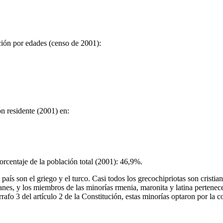
ción por edades (censo de 2001):
ón residente (2001) en:
rcentaje de la población total (2001): 46,9%.
 país son el griego y el turco. Casi todos los grecochipriotas son cristia
nes, y los miembros de las minorías rmenia, maronita y latina pertenec
rrafo 3 del artículo 2 de la Constitución, estas minorías optaron por la