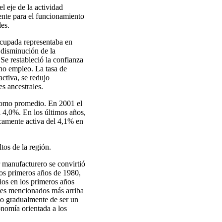
l eje de la actividad
ente para el funcionamiento
les.
ocupada representaba en
 disminución de la
Se restableció la confianza
eno empleo. La tasa de
ctiva, se redujo
s ancestrales.
 como promedio. En 2001 el
l 4,0%. En los últimos años,
camente activa del 4,1% en
tos de la región.
r manufacturero se convirtió
los primeros años de 1980,
cios en los primeros años
ores mencionados más arriba
do gradualmente de ser un
onomía orientada a los