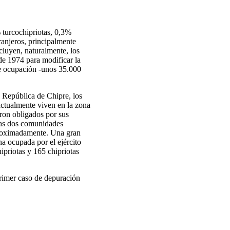
% turcochipriotas, 0,3%
ranjeros, principalmente
cluyen, naturalmente, los
 de 1974 para modificar la
 de ocupación -unos 35.000
a República de Chipre, los
actualmente viven en la zona
eron obligados por sus
 las dos comunidades
aproximadamente. Una gran
a ocupada por el ejército
priotas y 165 chipriotas
primer caso de depuración