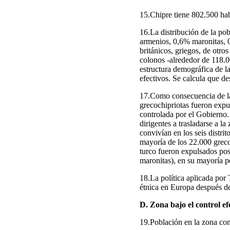
15.Chipre tiene 802.500 hab
16.La distribución de la po
armenios, 0,6% maronitas, 0,
británicos, griegos, de otros
colonos -alrededor de 118.00
estructura demográfica de la
efectivos. Se calcula que d
17.Como consecuencia de la 
grecochipriotas fueron expu
controlada por el Gobierno. 
dirigentes a trasladarse a l
convivían en los seis distr
mayoría de los 22.000 greco
turco fueron expulsados po
maronitas), en su mayoría p
18.La política aplicada por
étnica en Europa después d
D. Zona bajo el control e
19.Población en la zona con