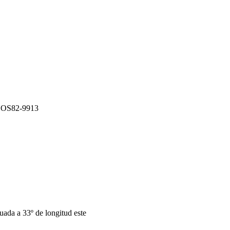
OS82-9913
tuada a 33º de longitud este