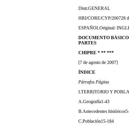
Distr.GENERAL
HRI/CORE/CYP/200728 de 
ESPAÑOLOriginal: INGL
DOCUMENTO BÁSICO 
PARTES
CHIPRE * ** ***
[7 de agosto de 2007]
ÍNDICE
Párrafos Página
I.TERRITORIO Y POBLA
A.Geografía1-43
B.Antecedentes históricos5
C.Población15-184