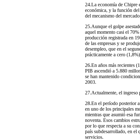
24.La economía de Chipre est
económica, y la función del
del mecanismo del mercado, l
25.Aunque el golpe asestado
aquel momento casi el 70% d
producción registrada en 197
de las empresas y se produj
desempleo, que en el segun
prácticamente a cero (1,8%),
26.En años más recientes (1
PIB ascendió a 5.880 millone
se han mantenido condicion
2003.
27.Actualmente, el ingreso 
28.En el período posterior a
en uno de los principales m
mientras que asumió esa func
noventa. Esos cambios estru
por lo que respecta a su co
país subdesarrollado, en el 
servicios.