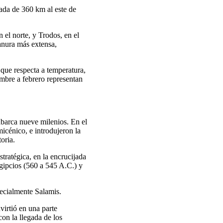
mada de 360 km al este de
el norte, y Trodos, en el
lanura más extensa,
 que respecta a temperatura,
embre a febrero representan
abarca nueve milenios. En el
icénico, e introdujeron la
oria.
tratégica, en la encrucijada
egipcios (560 a 545 A.C.) y
pecialmente Salamis.
virtió en una parte
on la llegada de los