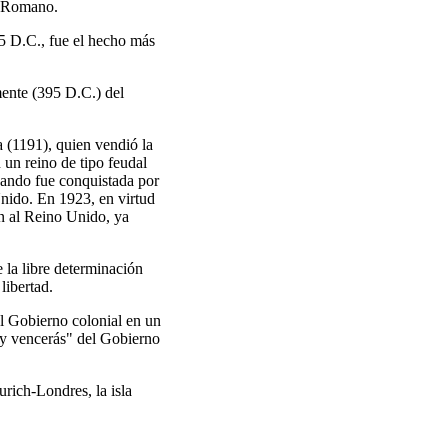
o Romano.
45 D.C., fue el hecho más
mente (395 D.C.) del
 (1191), quien vendió la
 un reino de tipo feudal
uando fue conquistada por
nido. En 1923, en virtud
n al Reino Unido, ya
 la libre determinación
libertad.
 el Gobierno colonial en un
e y vencerás" del Gobierno
rich-Londres, la isla