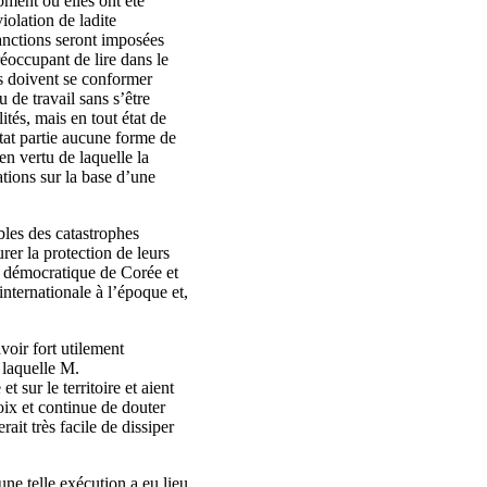
oment où elles ont été
olation de ladite
sanctions seront imposées
réoccupant de lire dans le
urs doivent se conformer
u de travail sans s’être
ités, mais en tout état de
’État partie aucune forme de
en vertu de laquelle la
tions sur la base d’une
bles des catastrophes
urer la protection de leurs
e démocratique de Corée et
internationale à l’époque et,
voir fort utilement
 laquelle M.
t sur le territoire et aient
oix et continue de douter
rait très facile de dissiper
ne telle exécution a eu lieu