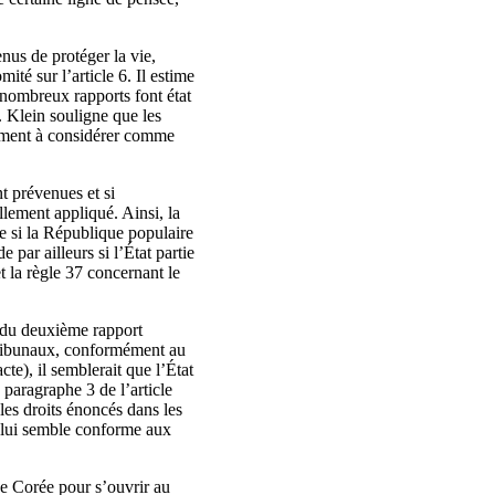
enus de protéger la vie,
té sur l’article 6. Il estime
e nombreux rapports font état
. Klein souligne que les
vement à considérer comme
nt prévenues et si
llement appliqué. Ainsi, la
de si la République populaire
par ailleurs si l’État partie
t la règle 37 concernant le
du deuxième rapport
s tribunaux, conformément au
cte), il semblerait que l’État
 paragraphe 3 de l’article
les droits énoncés dans les
ur lui semble conforme aux
e Corée pour s’ouvrir au