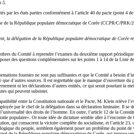
h 5
.
s par les états parties conformément à l’article 40 du pacte (point 4 de 
que de la République populaire démocratique de Corée (CCPR/C/PRK
dent, la délégation de la République populaire démocratique de Corée re
membres du Comité à reprendre l’examen du deuxième rapport périodique
oser des questions complémentaires sur les points 1 à 14 de la Liste des
rmations fournies ne sont pas suffisantes et que le Comité a besoin d’i
tie que d’autres sources. Il est regrettable que le manque d’ouverture du 
nement ni les déclarations d’autres entités, ce qui serait pourtant la me
es qui peuvent subsister.
atibilité entre la Constitution nationale et le Pacte, M. Klein relève l’e
oyée par le chef de la délégation dans sa déclaration liminaire. Il se d
l’universalité des droits de l’homme. En outre, l’article 12 de la Consti
ratie populaire». Or toute idée de dictature semble aller à l’encontre de
tution, qui consacrent la victoire complète du socialisme, et l’article 23, 
ologique du peuple, semblent également poser un problème du point de 
ionnel de la République populaire démocratique de Corée, qui impose une