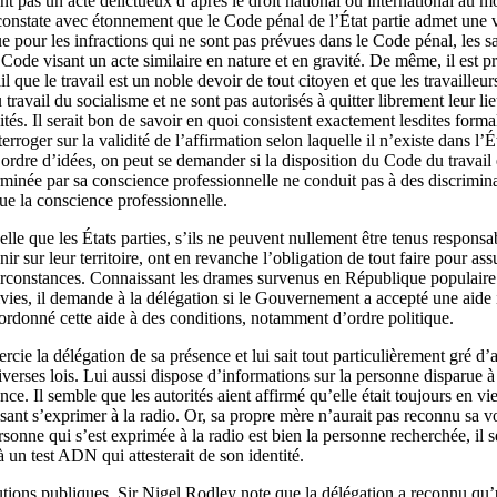
nt pas un acte délictueux d’après le droit national ou international au m
constate avec étonnement que le Code pénal de l’État partie admet une vi
e pour les infractions qui ne sont pas prévues dans le Code pénal, les 
Code visant un acte similaire en nature et en gravité. De même, il est p
l que le travail est un noble devoir de tout citoyen et que les travaille
 travail du socialisme et ne sont pas autorisés à quitter librement leur lie
tés. Il serait bon de savoir en quoi consistent exactement lesdites formal
terroger sur la validité de l’affirmation selon laquelle il n’existe dans l
ordre d’idées, on peut se demander si la disposition du Code du travail 
rminée par sa conscience professionnelle ne conduit pas à des discrimina
ue la conscience professionnelle.
le que les États parties, s’ils ne peuvent nullement être tenus responsa
ir sur leur territoire, ont en revanche l’obligation de tout faire pour ass
circonstances. Connaissant les drames survenus en République populair
ivies, il demande à la délégation si le Gouvernement a accepté une aide 
ubordonné cette aide à des conditions, notamment d’ordre politique.
 la délégation de sa présence et lui sait tout particulièrement gré d’a
erses lois. Lui aussi dispose d’informations sur la personne disparue à
ce. Il semble que les autorités aient affirmé qu’elle était toujours en vie e
issant s’exprimer à la radio. Or, sa propre mère n’aurait pas reconnu sa v
ersonne qui s’est exprimée à la radio est bien la personne recherchée, il se
à un test ADN qui attesterait de son identité.
tions publiques, Sir Nigel Rodley note que la délégation a reconnu qu’u