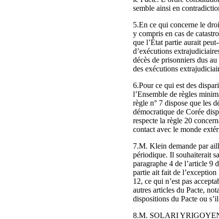
semble ainsi en contradiction
5.En ce qui concerne le droit
y compris en cas de catastro
que l’État partie aurait peu
d’exécutions extrajudiciaire
décès de prisonniers dus au
des exécutions extrajudiciair
6.Pour ce qui est des dispari
l’Ensemble de règles minima 
règle n° 7 dispose que les d
démocratique de Corée dispos
respecte la règle 20 concern
contact avec le monde extér
7.M. Klein demande par aille
périodique. Il souhaiterait 
paragraphe 4 de l’article 9 d
partie ait fait de l’exceptio
12, ce qui n’est pas accepta
autres articles du Pacte, no
dispositions du Pacte ou s’i
8.M. SOLARI YRIGOYEN se fé