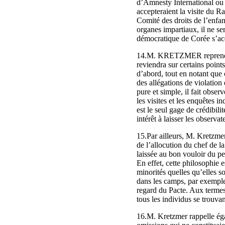
d’Amnesty International ou d
accepteraient la visite du R
Comité des droits de l’enfa
organes impartiaux, il ne ser
démocratique de Corée s’acq
14.M. KRETZMER reprend à 
reviendra sur certains point
d’abord, tout en notant que 
des allégations de violatio
pure et simple, il fait obse
les visites et les enquêtes 
est le seul gage de crédibilit
intérêt à laisser les observa
15.Par ailleurs, M. Kretzmer
de l’allocution du chef de l
laissée au bon vouloir du p
En effet, cette philosophie e
minorités quelles qu’elles so
dans les camps, par exemple,
regard du Pacte. Aux termes 
tous les individus se trouva
16.M. Kretzmer rappelle éga