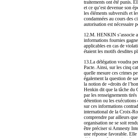
traitements ont été punis. El
et ce qu’est devenue son épo
les éléments subversifs et l
condamnées au cours des cinq
autorisation est nécessaire
12.M. HENKIN s’associe aux
informations fournies gagner
applicables en cas de viola
étaient les motifs desdites p
13.La délégation voudra peut
Pacte. Ainsi, sur les cinq c
quelle mesure ces crimes pe
également la question de savo
la notion de «droits de l’ho
Henkin dit que la tâche du C
par les renseignements tirés
détention ou les exécutions 
sur ces informations contrad
international de la Croix-Rou
comprendre par ailleurs que 
organisation ne se soit rend
être préciser si Amnesty Int
une réponse favorable. Elle 