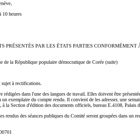
enève,
 à 10 heures
S PRÉSENTÉS PAR LES ÉTATS PARTIES CONFORMÉMENT À
e de la République populaire démocratique de Corée (
suite
)
ujet à rectifications.
tre rédigées dans l'une des langues de travail. Elles doivent être prése
à un exemplaire du compte rendu. Il convient de les adresser, une semai
, à la Section d'édition des documents officiels, bureau E.4108, Palais
tes rendus des séances publiques du Comité seront groupées dans un rect
300701