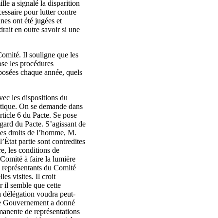
lle a signalé la disparition
essaire pour lutter contre
nes ont été jugées et
rait en outre savoir si une
mité. Il souligne que les
ose les procédures
éposées chaque année, quels
vec les dispositions du
olitique. On se demande dans
rticle 6 du Pacte. Se pose
regard du Pacte. S’agissant de
 des droits de l’homme, M.
’État partie sont contredites
e, les conditions de
 Comité à faire la lumière
s représentants du Comité
s visites. Il croit
r il semble que cette
a délégation voudra peut-
i le Gouvernement a donné
rmanente de représentations