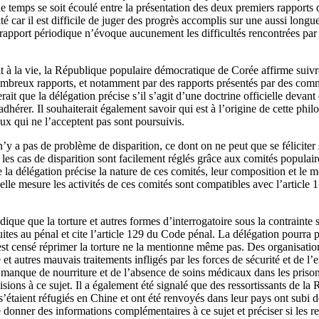
e temps se soit écoulé entre la présentation des deux premiers rapports de
 car il est difficile de juger des progrès accomplis sur une aussi longue 
apport périodique n’évoque aucunement les difficultés rencontrées par l
t à la vie, la République populaire démocratique de Corée affirme suivr
ombreux rapports, et notamment par des rapports présentés par des com
ait que la délégation précise s’il s’agit d’une doctrine officielle devant
 adhérer. Il souhaiterait également savoir qui est à l’origine de cette phil
eux qui ne l’acceptent pas sont poursuivis.
’y a pas de problème de disparition, ce dont on ne peut que se féliciter s
e les cas de disparition sont facilement réglés grâce aux comités populair
ue la délégation précise la nature de ces comités, leur composition et le
le mesure les activités de ces comités sont compatibles avec l’article 
dique que la torture et autres formes d’interrogatoire sous la contrainte 
uites au pénal et cite l’article 129 du Code pénal. La délégation pourra 
 est censé réprimer la torture ne la mentionne même pas. Des organisat
e et autres mauvais traitements infligés par les forces de sécurité et de l’
manque de nourriture et de l’absence de soins médicaux dans les priso
isions à ce sujet. Il a également été signalé que des ressortissants de l
’étaient réfugiés en Chine et ont été renvoyés dans leur pays ont subi 
e donner des informations complémentaires à ce sujet et préciser si les 