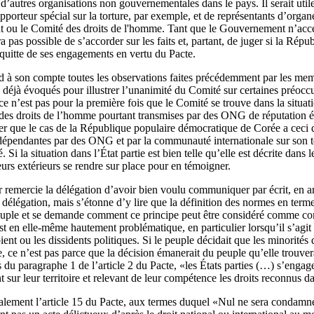
’autres organisations non gouvernementales dans le pays. Il serait utile 
apporteur spécial sur la torture, par exemple, et de représentants d’organ
nt ou le Comité des droits de l'homme. Tant que le Gouvernement n’accept
a pas possible de s’accorder sur les faits et, partant, de juger si la Répu
uitte de ses engagements en vertu du Pacte.
son compte toutes les observations faites précédemment par les mem
s déjà évoqués pour illustrer l’unanimité du Comité sur certaines préoccu
ce n’est pas pour la première fois que le Comité se trouve dans la situati
n des droits de l’homme pourtant transmises par des ONG de réputation é
rver que le cas de la République populaire démocratique de Corée a ceci d
indépendantes par des ONG et par la communauté internationale sur son te
é. Si la situation dans l’État partie est bien telle qu’elle est décrite dans l
teurs extérieurs se rendre sur place pour en témoigner.
 remercie la délégation d’avoir bien voulu communiquer par écrit, en ang
a délégation, mais s’étonne d’y lire que la définition des normes en term
euple et se demande comment ce principe peut être considéré comme com
st en elle‑même hautement problématique, en particulier lorsqu’il s’agit d
ient ou les dissidents politiques. Si le peuple décidait que les minorités
 ce n’est pas parce que la décision émanerait du peuple qu’elle trouvera
du paragraphe 1 de l’article 2 du Pacte, «les États parties (…) s’engagen
nt sur leur territoire et relevant de leur compétence les droits reconnus 
lement l’article 15 du Pacte, aux termes duquel «Nul ne sera condamné