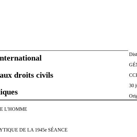
Dist
international
GÉ
 aux droits civils
CCP
30 j
tiques
Ori
DE L'HOMME
TIQUE DE LA 1945e SÉANCE