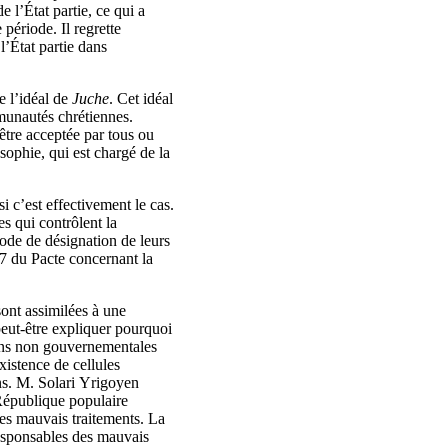
 l’État partie, ce qui a
période. Il regrette
’État partie dans
e l’idéal de
Juche
. Cet idéal
munautés chrétiennes.
 être acceptée par tous ou
osophie, qui est chargé de la
i c’est effectivement le cas.
es qui contrôlent la
 mode de désignation de leurs
17 du Pacte concernant la
sont assimilées à une
peut-être expliquer pourquoi
ions non gouvernementales
existence de cellules
ns. M. Solari Yrigoyen
a République populaire
des mauvais traitements. La
responsables des mauvais