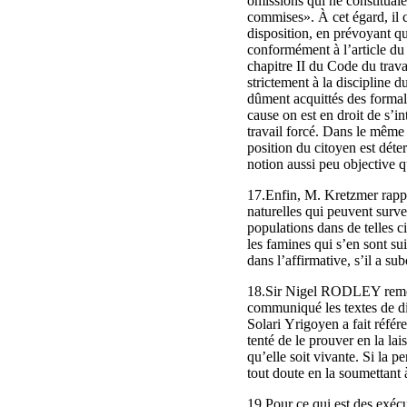
omissions qui ne constituaie
commises». À cet égard, il 
disposition, en prévoyant qu
conformément à l’article du 
chapitre II du Code du travai
strictement à la discipline du
dûment acquittés des formali
cause on est en droit de s’in
travail forcé. Dans le même 
position du citoyen est déte
notion aussi peu objective q
17.Enfin, M. Kretzmer rappel
naturelles qui peuvent surven
populations dans de telles 
les famines qui s’en sont su
dans l’affirmative, s’il a s
18.Sir Nigel RODLEY remercie
communiqué les textes de div
Solari Yrigoyen a fait référen
tenté de le prouver en la la
qu’elle soit vivante. Si la p
tout doute en la soumettant 
19.Pour ce qui est des exécu