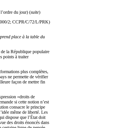
l’ordre du jour) (
suite
)
/2000/2; CCPR/C/72/L/PRK)
prend place à la table du
 de la République populaire
 points à traiter
nformations plus complètes,
pays ne permette de vérifier
illeure façon de mettre fin
xpression «droits de
emande si cette notion n’est
tution consacre le principe
 l’idée même de liberté. Les
qui dispose que l’État doit
vue des droits énoncés dans
 certaine ligne de pensée,