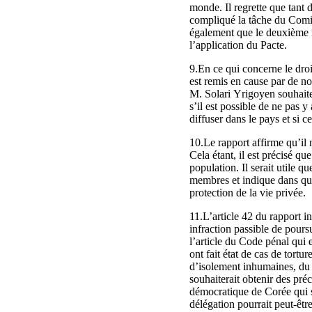
monde. Il regrette que tant d
compliqué la tâche du Comité
également que le deuxième r
l’application du Pacte.
9.En ce qui concerne le droi
est remis en cause par de n
M. Solari Yrigoyen souhaiter
s’il est possible de ne pas y
diffuser dans le pays et si c
10.Le rapport affirme qu’il n
Cela étant, il est précisé qu
population. Il serait utile q
membres et indique dans quel
protection de la vie privée.
11.L’article 42 du rapport in
infraction passible de pours
l’article du Code pénal qui
ont fait état de cas de tortur
d’isolement inhumaines, du 
souhaiterait obtenir des préc
démocratique de Corée qui s
délégation pourrait peut-êtr