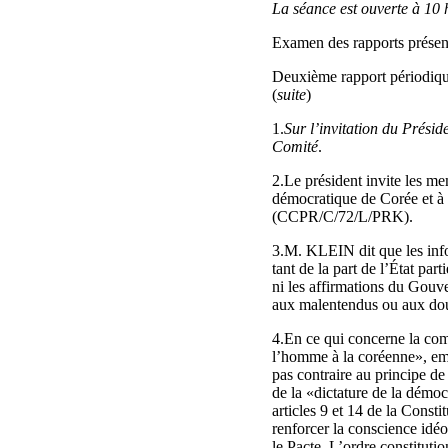
La séance est ouverte à 10 
Examen des rapports présenté
Deuxième rapport périodi
(
suite
)
1.
Sur l’invitation du Prési
Comité
.
2.Le président invite les 
démocratique de Corée et à p
(CCPR/C/72/L/PRK).
3.M. KLEIN dit que les info
tant de la part de l’État par
ni les affirmations du Gouver
aux malentendus ou aux dout
4.En ce qui concerne la comp
l’homme à la coréenne», empl
pas contraire au principe de 
de la «dictature de la démoc
articles 9 et 14 de la Consti
renforcer la conscience idé
le Pacte. L’ordre constitut