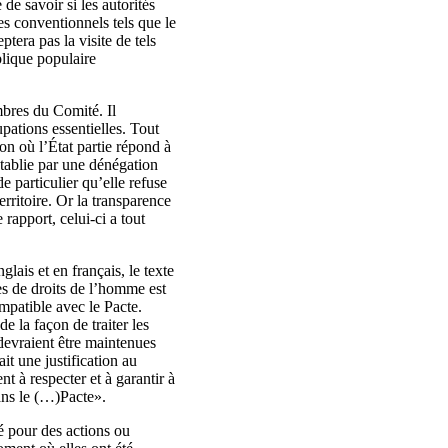
de savoir si les autorités
es conventionnels tels que le
era pas la visite de tels
blique populaire
bres du Comité. Il
pations essentielles. Tout
on où l’État partie répond à
tablie par une dénégation
e particulier qu’elle refuse
rritoire. Or la transparence
e rapport, celui‑ci a tout
lais et en français, le texte
es de droits de l’homme est
patible avec le Pacte.
e la façon de traiter les
 devraient être maintenues
it une justification au
t à respecter et à garantir à
dans le (…)Pacte».
 pour des actions ou