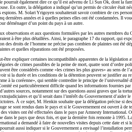
le pourrait également dire ce qu’il est advenu de Li Sun Ok, dont la fami
use. En outre, la délégation a indiqué qu’un permis de circuler était néc
es espions. M. Solari Yrigoyen souhaiterait savoir combien de ces person
 dernières années et à quelles peines elles ont été condamnées. Il voud
 pour déménager d’un point du pays à un autre.
 observations et aux questions formulées par les autres membres du Co
aient à être plus détaillées. Ainsi, le paragraphe 17 du rapport, qui exp
tion des droits de l’homme ne précise pas combien de plaintes ont été d
laintes et quelles réparations ont été proposées.
-être expliquer certaines incompatibilités apparentes de la législation a
atégories de crimes passibles de la peine de mort, quatre sont d’ordre p
uvent être considérés comme «les crimes les plus graves» au sens de l’a
ir si la durée et les conditions de la détention peuvent se justifier au 
mme à la coréenne», qui semble contredire le principe de l’universalité
omité est particulièrement difficile quand les informations fournies par l
 d’autres sources, notamment sur des questions aussi graves que la tortur
extrajudiciaires et qu’il serait dans l’intérêt du Gouvernement d’aider le
ictoires. À ce sujet, M. Henkin souhaite que la délégation précise si de
ge se sont rendus dans le pays et si le Gouvernement est ouvert à de telle
des visites ont été effectuées dans le pays par Amnesty International. O
ue dans le pays que deux fois, et que la dernière fois remonte à 1995. L
ernational a demandé à faire de nouvelles visites depuis cette date et s
pourrait aussi indiquer si le Gouvernement a envisagé l’installation pe