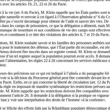
 avec les articles 19, 21, 22 et 26 du Pacte.
 à la vie (art. 6 du Pacte), M. Klein rappelle que les États parties sont t
phe naturelle et renvoie à cet égard à l’Observation générale n° 6 du Comi
t-être pu s’ouvrir davantage pour obtenir de l’aide et sauver des vies. D
s dans les camps de prisonniers, ce que la délégation a démenti, mais M
 manque de nourriture et aux conditions de vie des camps sont effecti
es et constituent à ce titre des violations des articles 6, 7 et 10 du Pacte.
tions, M. Klein souhaite savoir si les familles des personnes arrêtées so
pour le traitement des détenus, que l’État partie dit reconnaître, est rée
étenus doivent être inscrits dans un registre central. M. Klein se deman
e d’un tel registre auquel la population pourrait avoir accès. Il demande 
ant l’alimentation, les règles 22 à 26 concernant les services médicaux e
ieur.
urs des précisions sur ce qui est indiqué à l’alinéa
a
du paragraphe 64 
savoir si la décision du Procureur général peut être contestée devant le
u Pacte. Enfin, en ce qui concerne la liberté de circulation (art. 12 du Pa
n la règle en imposant de manière systématique les restrictions prévues au
ble. M. Klein rappelle que les restrictions doivent être compatibles avec 
tamment l’article 26. Il demande à la délégation si la pratique en vigue
l faut y voir une interprétation des droits de l’homme «à la coréenne».
licite des efforts faits par la République populaire démocratique d