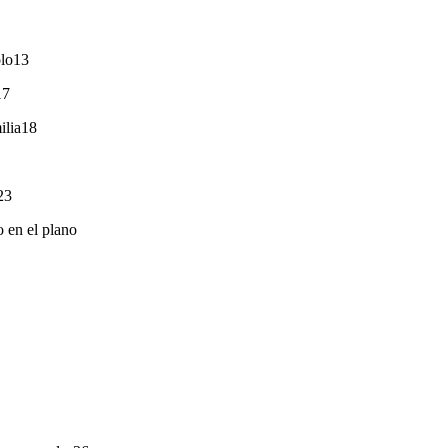
olo13
17
ilia18
23
o en el plano