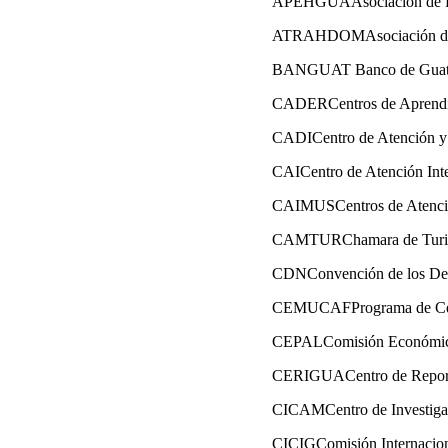
APEHGUAAsociación de Pe
ATRAHDOMAsociación de Tr
BANGUAT Banco de Guat
CADERCentros de Aprendiza
CADICentro de Atención y D
CAICentro de Atención Integ
CAIMUSCentros de Atención
CAMTURChamara de Tur
CDNConvención de los Der
CEMUCAFPrograma de Cent
CEPALComisión Económica
CERIGUACentro de Reporte
CICAMCentro de Investigac
CICIGComisión Internacion