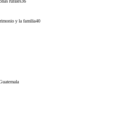
onas rurales36
rimonio y la familia40
 Guatemala