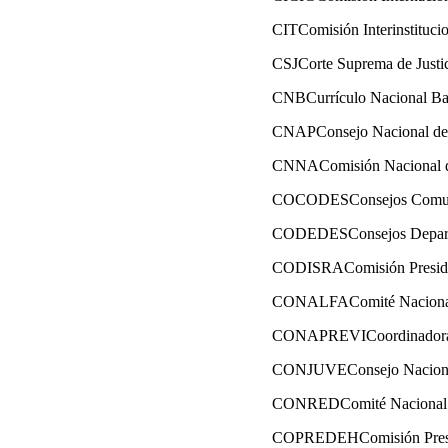
CITComisión Interinstitucio
CSJCorte Suprema de Justi
CNBCurrículo Nacional Ba
CNAPConsejo Nacional de 
CNNAComisión Nacional de
COCODESConsejos Comunit
CODEDESConsejos Departa
CODISRAComisión Presidenc
CONALFAComité Nacional 
CONAPREVICoordinadora Naci
CONJUVEConsejo Nacional
CONREDComité Nacional d
COPREDEHComisión Presi