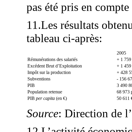
pas été pris en compte
11.Les résultats obtenu
tableau ci-après:
2005
Rémunérations des salariés
+ 1 759
Excédent Brut d’Exploitation
+ 1 459
Impôt sur la production
+ 428 5
Subventions
- 156 6
PIB
3 490 8
Population retenue
68 973 
PIB
per capita
(en €)
50 611 
Source
: Direction de 
12.L’activité économi