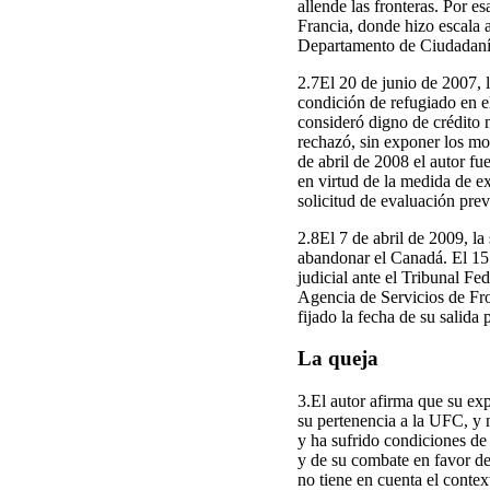
allende las fronteras. Por e
Francia, donde hizo escala a
Departamento de Ciudadanía
2.7El 20 de junio de 2007, 
condición de refugiado en e
consideró digno de crédito 
rechazó, sin exponer los mot
de abril de 2008 el autor f
en virtud de la medida de ex
solicitud de evaluación prev
2.8El 7 de abril de 2009, la
abandonar el Canadá. El 15 
judicial ante el Tribunal Fe
Agencia de Servicios de Fro
fijado la fecha de su salida 
La queja
3.El autor afirma que su exp
su pertenencia a la UFC, y 
y ha sufrido condiciones de
y de su combate en favor de 
no tiene en cuenta el contex