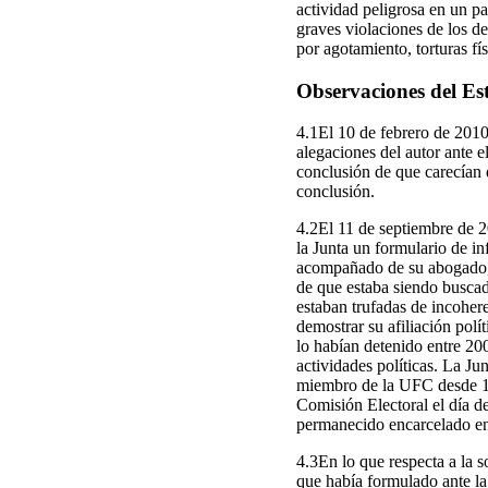
actividad peligrosa en un pa
graves violaciones de los d
por agotamiento, torturas fí
Observaciones del Est
4.1El 10 de febrero de 2010 
alegaciones del autor ante 
conclusión de que carecían
conclusión.
4.2El 11 de septiembre de 20
la Junta un formulario de in
acompañado de su abogado, f
de que estaba siendo buscad
estaban trufadas de incoher
demostrar su afiliación polí
lo habían detenido entre 20
actividades políticas. La Ju
miembro de la UFC desde 19
Comisión Electoral el día de
permanecido encarcelado ent
4.3En lo que respecta a la s
que había formulado ante la