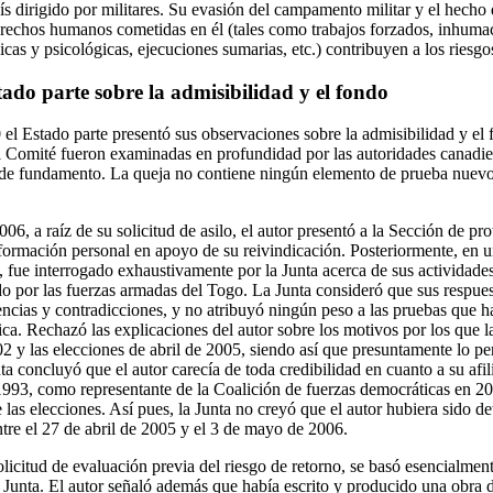
ís dirigido por militares. Su evasión del campamento militar y el hecho 
erechos humanos cometidas en él (tales como trabajos forzados, inhuma
sicas y psicológicas, ejecuciones sumarias, etc.) contribuyen a los riesgo
ado parte sobre la admisibilidad y el fondo
el Estado parte presentó sus observaciones sobre la admisibilidad y el 
el Comité fueron examinadas en profundidad por las autoridades canadien
 de fundamento. La queja no contiene ningún elemento de prueba nuevo
06, a raíz de su solicitud de asilo, el autor presentó a la Sección de pr
formación personal en apoyo de su reivindicación. Posteriormente, en un
ue interrogado exhaustivamente por la Junta acerca de sus actividades 
o por las fuerzas armadas del Togo. La Junta consideró que sus respuest
encias y contradicciones, y no atribuyó ningún peso a las pruebas que h
tica. Rechazó las explicaciones del autor sobre los motivos por los que 
02 y las elecciones de abril de 2005, siendo así que presuntamente lo pe
nta concluyó que el autor carecía de toda credibilidad en cuanto a su afi
93, como representante de la Coalición de fuerzas democráticas en 2
 las elecciones. Así pues, la Junta no creyó que el autor hubiera sido d
re el 27 de abril de 2005 y el 3 de mayo de 2006.
olicitud de evaluación previa del riesgo de retorno, se basó esencialme
 Junta. El autor señaló además que había escrito y producido una obra d