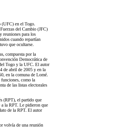
io (UFC) en el Togo.
s Fuerzas del Cambio (JFC)
 y reuniones para los
enidos cuando repartían
 tuvo que ocultarse.
as, compuesta por la
 Convención Democrática de
 del Togo y la UFC. El autor
24 de abril de 2005 y en la
2050, en la comuna de Lomé.
 funciones, como la
a de las listas electorales
és (RPT), el partido que
e a la RPT. Le pidieron que
idato de la RPT. El autor
tor volvía de una reunión