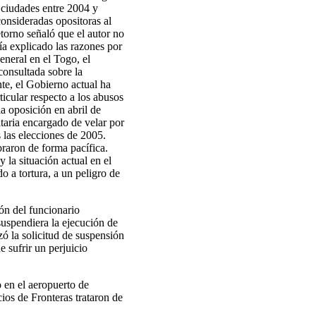
s ciudades entre 2004 y
consideradas opositoras al
torno señaló que el autor no
a explicado las razones por
eneral en el Togo, el
consultada sobre la
te, el Gobierno actual ha
icular respecto a los abusos
a oposición en abril de
taria encargado de velar por
s las elecciones de 2005.
braron de forma pacífica.
 la situación actual en el
o a tortura, a un peligro de
ión del funcionario
 suspendiera la ejecución de
zó la solicitud de suspensión
e sufrir un perjuicio
 en el aeropuerto de
ios de Fronteras trataron de