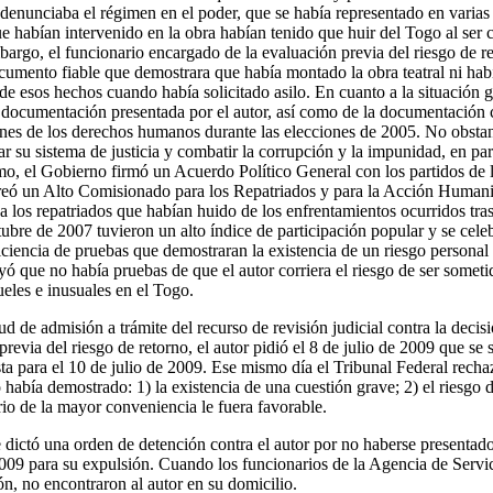
e denunciaba el régimen en el poder, que se había representado en varia
e habían intervenido en la obra habían tenido que huir del Togo al ser 
bargo, el funcionario encargado de la evaluación previa del riesgo de re
umento fiable que demostrara que había montado la obra teatral ni habí
e esos hechos cuando había solicitado asilo. En cuanto a la situación g
 documentación presentada por el autor, así como de la documentación 
nes de los derechos humanos durante las elecciones de 2005. No obstan
 su sistema de justicia y combatir la corrupción y la impunidad, en part
, el Gobierno firmó un Acuerdo Político General con los partidos de l
reó un Alto Comisionado para los Repatriados y para la Acción Humani
a a los repatriados que habían huido de los enfrentamientos ocurridos tra
ubre de 2007 tuvieron un alto índice de participación popular y se cele
ciencia de pruebas que demostraran la existencia de un riesgo personal y
ó que no había pruebas de que el autor corriera el riesgo de ser sometid
ueles e inusuales en el Togo.
ud de admisión a trámite del recurso de revisión judicial contra la decis
revia del riesgo de retorno, el autor pidió el 8 de julio de 2009 que se
ta para el 10 de julio de 2009. Ese mismo día el Tribunal Federal recha
 había demostrado: 1) la existencia de una cuestión grave; 2) el riesgo d
erio de la mayor conveniencia le fuera favorable.
e dictó una orden de detención contra el autor por no haberse presentado
2009 para su expulsión. Cuando los funcionarios de la Agencia de Servic
ón, no encontraron al autor en su domicilio.