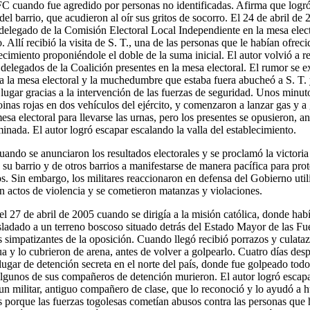
UFC cuando fue agredido por personas no identificadas. Afirma que logró 
del barrio, que acudieron al oír sus gritos de socorro. El 24 de abril de 
delegado de la Comisión Electoral Local Independiente en la mesa elec
Allí recibió la visita de S. T., una de las personas que le habían ofreci
recimiento proponiéndole el doble de la suma inicial. El autor volvió a r
 delegados de la Coalición presentes en la mesa electoral. El rumor se 
a la mesa electoral y la muchedumbre que estaba fuera abucheó a S. T. 
 lugar gracias a la intervención de las fuerzas de seguridad. Unos minut
oinas rojas en dos vehículos del ejército, y comenzaron a lanzar gas y
esa electoral para llevarse las urnas, pero los presentes se opusieron, 
inada. El autor logró escapar escalando la valla del establecimiento.
uando se anunciaron los resultados electorales y se proclamó la victoria
e su barrio y de otros barrios a manifestarse de manera pacífica para prot
s. Sin embargo, los militares reaccionaron en defensa del Gobierno util
on actos de violencia y se cometieron matanzas y violaciones.
el 27 de abril de 2005 cuando se dirigía a la misión católica, donde hab
rasladado a un terreno boscoso situado detrás del Estado Mayor de las 
simpatizantes de la oposición. Cuando llegó recibió porrazos y culatazo
ua y lo cubrieron de arena, antes de volver a golpearlo. Cuatro días desp
ugar de detención secreta en el norte del país, donde fue golpeado todo
 Algunos de sus compañeros de detención murieron. El autor logró esca
 un militar, antiguo compañero de clase, que lo reconoció y lo ayudó a 
ís porque las fuerzas togolesas cometían abusos contra las personas que 