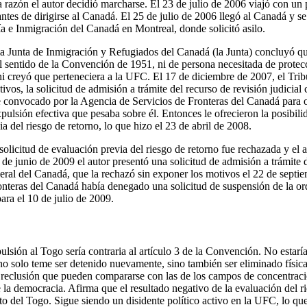
sa razón el autor decidió marcharse. El 23 de julio de 2006 viajó con un 
ntes de dirigirse al Canadá. El 25 de julio de 2006 llegó al Canadá y se 
 e Inmigración del Canadá en Montreal, donde solicitó asilo.
la Junta de Inmigración y Refugiados del Canadá (la Junta) concluyó que
l sentido de la Convención de 1951, ni de persona necesitada de protec
ni creyó que perteneciera a la UFC. El 17 de diciembre de 2007, el Tri
ivos, la solicitud de admisión a trámite del recurso de revisión judicial 
ue convocado por la Agencia de Servicios de Fronteras del Canadá para o
pulsión efectiva que pesaba sobre él. Entonces le ofrecieron la posibili
ia del riesgo de retorno, lo que hizo el 23 de abril de 2008.
 solicitud de evaluación previa del riesgo de retorno fue rechazada y el a
de junio de 2009 el autor presentó una solicitud de admisión a trámite 
deral del Canadá, que la rechazó sin exponer los motivos el 22 de septi
nteras del Canadá había denegado una solicitud de suspensión de la or
para el 10 de julio de 2009.
ulsión al Togo sería contraria al artículo 3 de la Convención. No estarí
no solo teme ser detenido nuevamente, sino también ser eliminado físi
 reclusión que pueden compararse con las de los campos de concentraci
la democracia. Afirma que el resultado negativo de la evaluación del ri
to del Togo. Sigue siendo un disidente político activo en la UFC, lo que