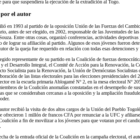
e para que suspendiera la ejecución de la extradición al Togo.
por el autor
afilió en 1993 al partido de la oposición Unión de las Fuerzas del Camb
io, antes de ser elegido, en 2002, responsable de las Juventudes de la
 Souza. Entre otras cosas, organizó conferencias, actividades deportivas
o de lograr su afiliación al partido. Algunos de esos jóvenes fueron det
 autor de la queja fue requerido en relación con todas esas detenciones y
gido representante de su partido en la Coalición de fuerzas democrátic
 y el Desarrollo Integral, el Comité de Acción para la Renovación, la
acto Socialista para la Renovación, la Unión de Demócratas Socialistas
aboración de las listas electorales para las elecciones presidenciales del 
 elector en la escuela primaria Ablogamé Nº 2, en la mesa electoral Nº 
miembros de la Coalición anomalías constatadas en el desempeño de sus
nas que se consideraban cercanas a la oposición y la ampliación fraudulent
oder.
 autor recibió la visita de dos altos cargos de la Unión del Pueblo Togol
e ofrecieron 1 millón de francos CFA por renunciar a la UFC y afiliars
a Coalición a fin de movilizar a los jóvenes para que votaran por el cand
.
echa de la entrada oficial de la Coalición en la campaña electoral, el au