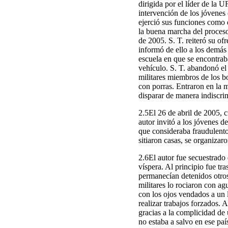
dirigida por el líder de la 
intervención de los jóvenes 
ejerció sus funciones como 
la buena marcha del proceso. 
de 2005. S. T. reiteró su of
informó de ello a los demás
escuela en que se encontrab
vehículo. S. T. abandonó el
militares miembros de los b
con porras. Entraron en la m
disparar de manera indiscrim
2.5El 26 de abril de 2005, c
autor invitó a los jóvenes d
que consideraba fraudulento
sitiaron casas, se organizar
2.6El autor fue secuestrado 
víspera. Al principio fue t
permanecían detenidos otros 
militares lo rociaron con ag
con los ojos vendados a un l
realizar trabajos forzados.
gracias a la complicidad de
no estaba a salvo en ese pa