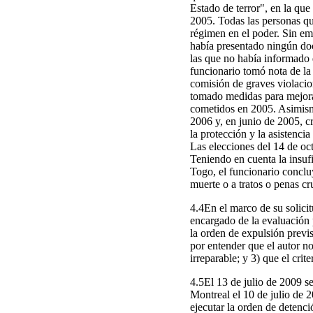
Estado de terror", en la qu
2005. Todas las personas qu
régimen en el poder. Sin em
había presentado ningún doc
las que no había informado d
funcionario tomó nota de la
comisión de graves violacio
tomado medidas para mejorar
cometidos en 2005. Asimismo
2006 y, en junio de 2005, c
la protección y la asistenci
Las elecciones del 14 de oct
Teniendo en cuenta la insufi
Togo, el funcionario concluy
muerte o a tratos o penas cr
4.4En el marco de su solicit
encargado de la evaluación p
la orden de expulsión previs
por entender que el autor no
irreparable; y 3) que el crit
4.5El 13 de julio de 2009 s
Montreal el 10 de julio de 
ejecutar la orden de detenci