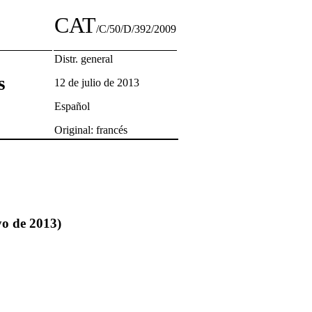
CAT
/C/50/D/392/2009
Distr. general
s
12 de julio de 2013
Español
Original: francés
yo de 2013)