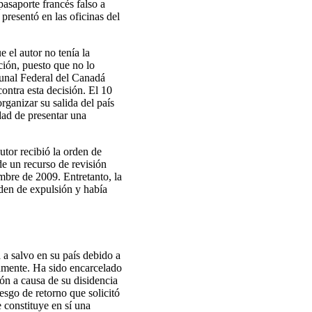
pasaporte francés falso a
presentó en las oficinas del
 el autor no tenía la
ción, puesto que no lo
bunal Federal del Canadá
contra esta decisión. El 10
rganizar su salida del país
dad de presentar una
utor recibió la orden de
de un recurso de revisión
embre de 2009. Entretanto, la
den de expulsión y había
a a salvo en su país debido a
camente. Ha sido encarcelado
ón a causa de su disidencia
esgo de retorno que solicitó
 constituye en sí una