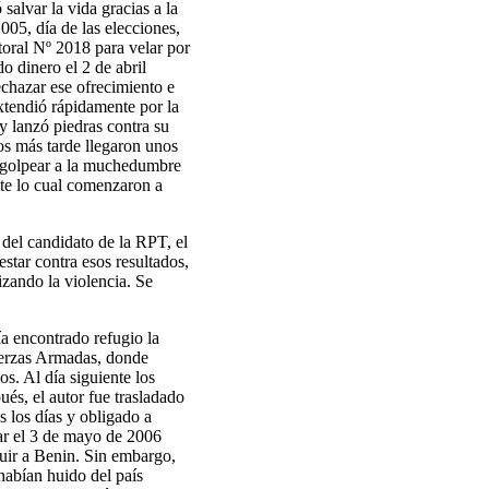
salvar la vida gracias a la
2005, día de las elecciones,
toral Nº 2018 para velar por
do dinero el 2 de abril
echazar ese ofrecimiento e
extendió rápidamente por la
y lanzó piedras contra su
os más tarde llegaron unos
 a golpear a la muchedumbre
ante lo cual comenzaron a
 del candidato de la RPT, el
estar contra esos resultados,
izando la violencia. Se
ía encontrado refugio la
Fuerzas Armadas, donde
s. Al día siguiente los
ués, el autor fue trasladado
s los días y obligado a
par el 3 de mayo de 2006
huir a Benin. Sin embargo,
habían huido del país