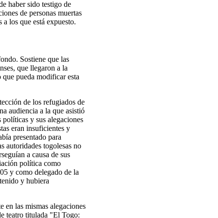
de haber sido testigo de
ciones de personas muertas
s a los que está expuesto.
fondo. Sostiene que las
ses, que llegaron a la
 que pueda modificar esta
otección de los refugiados de
a audiencia a la que asistió
políticas y sus alegaciones
as eran insuficientes y
abía presentado para
las autoridades togolesas no
rseguían a causa de sus
liación política como
005 y como delegado de la
etenido y hubiera
nte en las mismas alegaciones
e teatro titulada "El Togo: