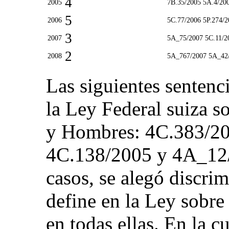
4
2005
7B.35/2005 5A.4/200
5
2006
5C.77/2006 5P.274/2
3
2007
5A_75/2007 5C.11/2
2
2008
5A_767/2007 5A_42
Las siguientes sentenc
la Ley Federal suiza s
y Hombres: 4C.383/20
4C.138/2005 y 4A_12/2
casos, se alegó discrim
define en la Ley sobre
en todas ellas. En la 