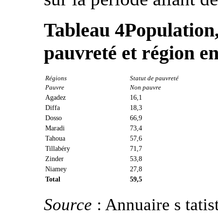
Tableau 4
Population,
pauvreté et région e
Régions
Statut de pauvreté
Pauvre
Non pauvre
Agadez
16,1
Diffa
18,3
Dosso
66,9
Maradi
73,4
Tahoua
57,6
Tillabéry
71,7
Zinder
53,8
Niamey
27,8
Total
59,5
Source
: Annuaire s tatis