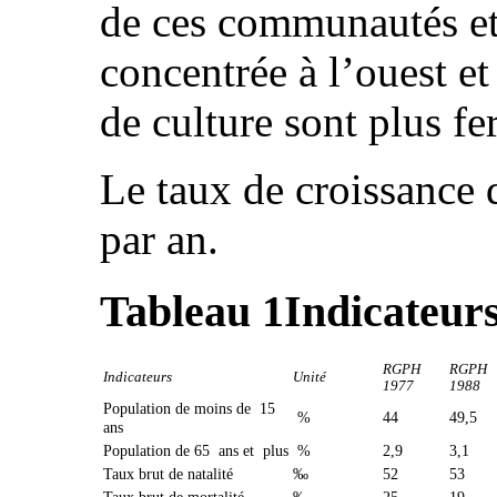
de ces communautés et
concentrée à l’ouest et
de culture sont plus fer
Le taux de croissance
par an.
Tableau 1
Indicateur
RGPH
RGPH
Indicateurs
Unité
1977
1988
Population de moins de 15
%
44
49,5
ans
Population de 65 ans et plus
%
2,9
3,1
Taux brut de natalité
‰
52
53
Taux brut de mortalité
‰
25
19