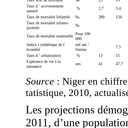
Taux d ’ accroissement
%
2,7
3,4
naturel
Taux de mortalité Infantile
‰
200
134
Taux de mortalité infanto-
‰
juvénile
Pour 100
Taux de mortalité maternelle
000
Indice s ynthétique de f
enf ant /
7,5
écondité
femme
Taux d ’ urbanisation
%
13
15
Espérance de vie à la
ans
41
47,7
naissance
Source
: Niger en chiffre
tatistique, 2010, actuali
Les projections démogr
2011, d’une populatio