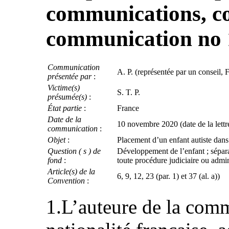
communications, co
communication no 
Communication
A. P. (représentée par un conseil, 
présentée par
:
Victime(s)
S. T. P.
présumée(s)
:
État partie
:
France
Date de la
10 novembre 2020 (date de la lettre
communication
:
Objet
:
Placement d’un enfant autiste dans 
Question ( s ) de
Développement de l’enfant ; séparat
fond
:
toute procédure judiciaire ou admini
Article(s) de la
6, 9, 12, 23 (par. 1) et 37 (al. a))
Convention
:
1.L’auteure de la comm