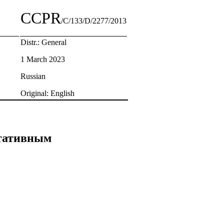
CCPR
/C/133/D/2277/2013
Distr.: General
1 March 2023
Russian
Original: English
ьтативным