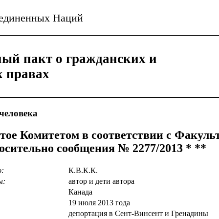
ъединенных Наций
ый пакт о гражданских и
х правах
человека
тое Комитетом в соответствии с Факул
осительно сообщения № 2277/2013 * **
о:
К.В.К.К.
ы:
автор и дети автора
Канада
19 июля 2013 года
депортация в Сент-Винсент и Гренадины