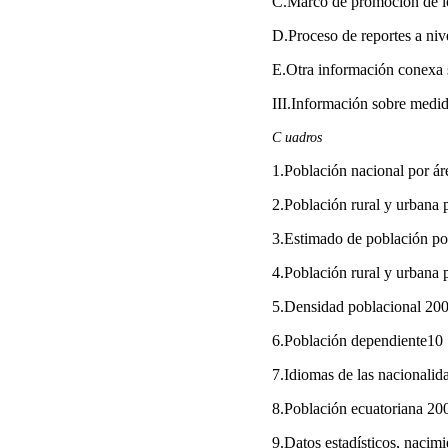
C.Marco de promoción de l
D.Proceso de reportes a ni
E.Otra información conexa
III.Información sobre medi
C uadros
1.Población nacional por ár
2.Población rural y urbana
3.Estimado de población po
4.Población rural y urbana
5.Densidad poblacional 20
6.Población dependiente10
7.Idiomas de las nacionalid
8.Población ecuatoriana 20
9.Datos estadísticos, nacim