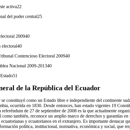
te activa22
nal del poder central25
 electoral 200940
 electoral40
Tribunal Contencioso Electoral 200940
mblea Nacional 2009-201340
 Estado51
neral de la República del Ecuador
se constituyó como un Estado libre e independiente del continente sud
bia, ocurrida en 1830. Desde entonces, han estado vigentes 19 Consti
 referéndum de 27 de septiembre de 2008 es la que actualmente organiza
í como también, reconoce un amplio marco de derechos y garantías en f
s ecuatorianas y ecuatorianos en el extranjero. Es importante destacar q
ormación política, institucional, normativa, económica y social, que req