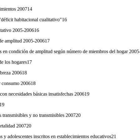
ecimientos 200714
"déficit habitacional cualitativo"16
litativo 2005-200616
 de amplitud 2005-200617
as en condición de amplitud según número de miembros del hogar 200
de los hogares17
obreza 200618
or consumo 200618
 con necesidades básicas insatisfechas 200619
19
 transmisibles y no transmisibles 200720
ortalidad 200720
as y adolescentes inscritos en establecimientos educativos21