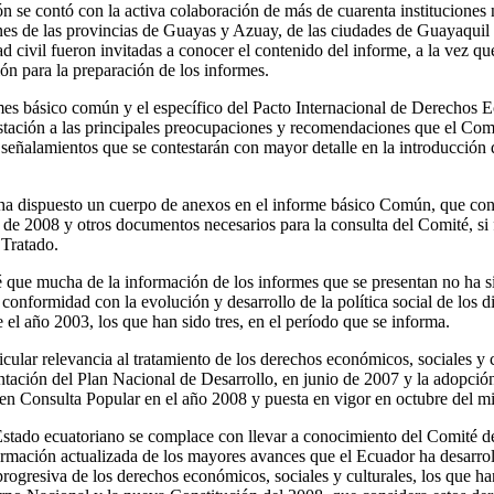
 se contó con la activa colaboración de más de cuarenta instituciones 
ones de las provincias de Guayas y Azuay, de las ciudades de Guayaqui
d civil fueron invitadas a conocer el contenido del informe, a la vez qu
ón para la preparación de los informes.
mes básico común y el específico del Pacto Internacional de Derechos 
stación a las principales preocupaciones y recomendaciones que el Comi
señalamientos que se contestarán con mayor detalle en la introducción
ha dispuesto un cuerpo de anexos en el informe básico Común, que cont
 de 2008 y otros documentos necesarios para la consulta del Comité, si 
 Tratado.
é que mucha de la información de los informes que se presentan no ha s
conformidad con la evolución y desarrollo de la política social de los 
el año 2003, los que han sido tres, en el período que se informa.
cular relevancia al tratamiento de los derechos económicos, sociales y c
ntación del Plan Nacional de Desarrollo, en junio de 2007 y la adopción
en Consulta Popular en el año 2008 y puesta en vigor en octubre del m
 Estado ecuatoriano se complace con llevar a conocimiento del Comité
formación actualizada de los mayores avances que el Ecuador ha desarrol
progresiva de los derechos económicos, sociales y culturales, los que h