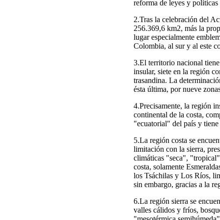
reforma de leyes y políticas
2.Tras la celebración del Ac
256.369,6 km2, más la propi
lugar especialmente emblemát
Colombia, al sur y al este c
3.El territorio nacional tie
insular, siete en la región c
trasandina. La determinació
ésta última, por nueve zonas
4.Precisamente, la región i
continental de la costa, co
"ecuatorial" del país y tie
5.La región costa se encuent
limitación con la sierra, p
climáticas "seca", "tropical
costa, solamente Esmeralda
los Tsáchilas y Los Ríos, li
sin embargo, gracias a la reg
6.La región sierra se encuen
valles cálidos y fríos, bo
"mesotérmica semihúmeda",