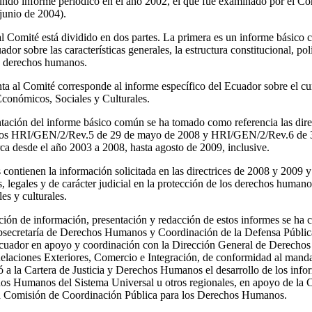
ndo informe periódico en el año 2002, el que fue examinado por el Co
junio de 2004).
al Comité está dividido en dos partes. La primera es un informe básico
or sobre las características generales, la estructura constitucional, polí
os derechos humanos.
nta al Comité corresponde al informe específico del Ecuador sobre el c
conómicos, Sociales y Culturales.
ntación del informe básico común se ha tomado como referencia las dir
tos HRI/GEN/2/Rev.5 de 29 de mayo de 2008 y HRI/GEN/2/Rev.6 de 3 
ca desde el año 2003 a 2008, hasta agosto de 2009, inclusive.
 contienen la información solicitada en las directrices de 2008 y 2009 
es, legales y de carácter judicial en la protección de los derechos humano
es y culturales.
cción de información, presentación y redacción de estos informes se ha c
ubsecretaría de Derechos Humanos y Coordinación de la Defensa Pública 
uador en apoyo y coordinación con la Dirección General de Derecho
Relaciones Exteriores, Comercio e Integración, de conformidad al manda
 a la Cartera de Justicia y Derechos Humanos el desarrollo de los infor
s Humanos del Sistema Universal u otros regionales, en apoyo de la Ca
 la Comisión de Coordinación Pública para los Derechos Humanos.