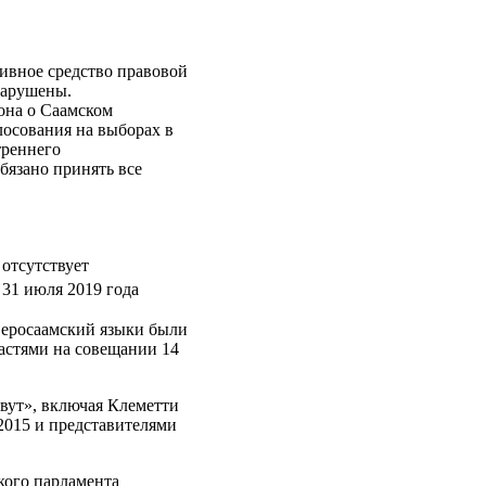
тивное средство правовой
нарушены.
кона о Саамском
лосования на выборах в
треннего
обязано принять все
отсутствует
31 июля 2019 года
веросаамский языки были
астями на совещании 14
рвут», включая Клеметти
2015 и представителями
кого парламента