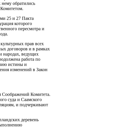
к нему обратились
 Комитетом.
ми 25 и 27 Пакта
урация которого
твенного пересмотра и
ода.
 культурных прав всех
ных договоров и в рамках
и народах, ведущих
родолжена работа по
ению истины и
ения изменений в Закон
м Соображений Комитета.
го суда и Саамского
лляциям, и подчеркивают
пландских деревень
выполнению