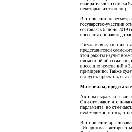
избирательного списка 97
некоторые из этих лиц, 
В отношении пересмотра 
государство-участник от
состоялась 6 июня 2019 
внесения поправок до за
Государство-участник зая
представителей саамског
этой работы изучит возм
племенной образ жизни, 
внесению изменений в З
примирению. Также буде
и других проектов, связ
Материалы, представле
Авторы выражают свое р
Они отмечают, что пола
парламента, но отмечают
необходимость того, что
В отношении организова
«Инаринмаа» авторы отм