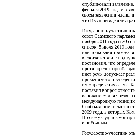
опубликовали заявление,
февраля 2019 года и зая
своем заявлении члены п
что Высший администрат
Государство-участник от
совет Саамского парламе
ноября 2011 года и 30 с
список. 5 июля 2019 год
или толковании закона, 
в соответствии с подпун
постановил, что определ
противоречит преобладаю
идет речь, допускает ра
применимого прецедента,
им определения саама. Х
поставил вопрос относит
основанием для чрезвыча
международную позицию 
Соображений; в частнос
2009 года, в которых Ко
Поэтому Суд не смог при
ошибочным.
Государство-участник от