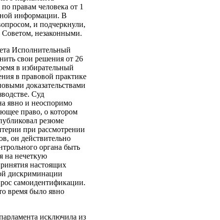
по правам человека от 1
олной информации. В
вопросом, и подчеркнули,
 Советом, незаконными.
итета Исполнительный
нить свои решения от 26
время в избирательный
ения в правовой практике
 новыми доказательствами
зводстве. Суд
на явно и неоспоримо
ющее право, о котором
опубликовал резюме
итерии при рассмотрении
ов, он действительно
нтрольного органа быть
я на нечеткую
ринятия настоящих
вой дискриминации
опрос самоидентификации.
то время было явно
 парламента исключила из