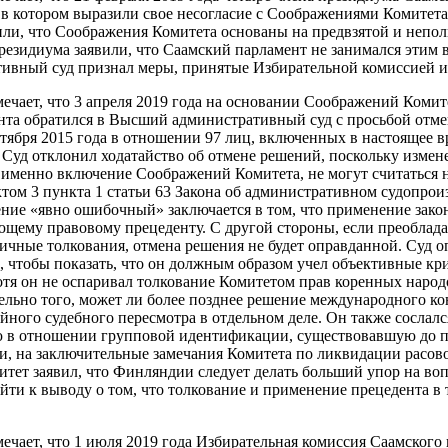
 в котором выразили свое несогласие с Соображениями Комитета 
вили, что Соображения Комитета основаны на предвзятой и неп
резидиума заявили, что Саамский парламент не занимался этим 
ивный суд признал меры, принятые Избирательной комиссией и
мечает, что 3 апреля 2019 года на основании Соображений Ком
нта обратился в Высший административный суд с просьбой отме
ентября 2015 года в отношении 97 лиц, включенных в настоящее 
а Суд отклонил ходатайство об отмене решений, поскольку измен
а именно включение Соображений Комитета, не могут считаться
ктом 3 пункта 1 статьи 63 Закона об административном судопрои
ение «явно ошибочный» заключается в том, что применение зако
щему правовому прецеденту. С другой стороны, если преоблада
зличные толкования, отмена решения не будет оправданной. Суд 
 чтобы показать, что он должным образом учел объективные кр
отя он не оспаривал толкование Комитетом прав коренных народ
ельно того, может ли более позднее решение международного ко
йного судебного пересмотра в отдельном деле. Он также сослалс
в отношении групповой идентификации, существовавшую до п
ти, на заключительные замечания Комитета по ликвидации расо
митет заявил, что Финляндии следует делать больший упор на в
йти к выводу о том, что толкование и применение прецедента в 
мечает, что 1 июля 2019 года Избирательная комиссия Саамского