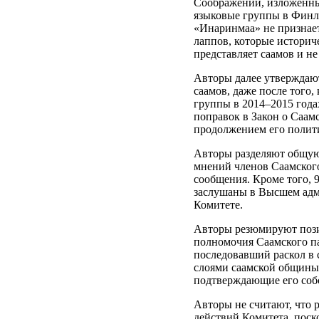
Соображений, изложенных
языковые группы в Финля
«Инаринмаа» не признает
лаппов, которые историч
представляет саамов и не
Авторы далее утверждают
саамов, даже после того
группы в 2014–2015 года
поправок в Закон о Саам
продолжением его полити
Авторы разделяют общую
мнений членов Саамского
сообщения. Кроме того, 
заслушаны в Высшем адми
Комитете.
Авторы резюмируют позиц
полномочия Саамского па
последовавший раскол в 
слоями саамской общины 
подтверждающие его соб
Авторы не считают, что
действий Комитета, поск