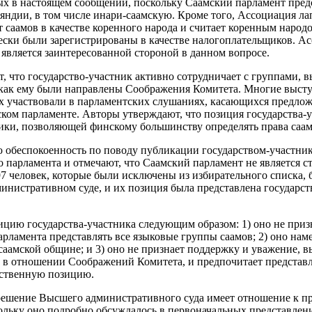
 в настоящем сообщении, поскольку Саамский парламент предс
ндии, в том числе инари-саамскую. Кроме того, Ассоциация ла
 саамов в качестве коренного народа и считает коренным народ
ески были зарегистрированы в качестве налогоплательщиков. А
 является заинтересованной стороной в данном вопросе.
, что государство-участник активно сотрудничает с группами,
, как ему были направлены Соображения Комитета. Многие выс
х участвовали в парламентских слушаниях, касающихся предлож
ском парламенте. Авторы утверждают, что позиция государства-
ки, позволяющей финскому большинству определять права саам
 обеспокоенность по поводу публикации государством-участн
 парламента и отмечают, что Саамский парламент не является с
97 человек, которые были исключены из избирательного списка,
нистративном суде, и их позиция была представлена государст
ию государства-участника следующим образом: 1) оно не приз
рламента представлять все языковые группы саамов; 2) оно нам
саамской общине; и 3) оно не признает поддержку и уважение,
в отношении Соображений Комитета, и предпочитает представл
ственную позицию.
 решение Высшего административного суда имеет отношение к 
ольку оно подробно обсуждалось в первоначальных представлен