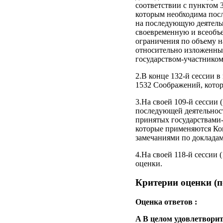
соответствии с пунктом 
которым необходима посл
на последующую деятельн
своевременную и всеобъ
ограничения по объему н
относительно изложенных
государством-участником
2.В конце 132-й сессии в
1532 Cоображений, котор
3.На своей 109-й сессии 
последующей деятельност
принятых государствами-
которые применяются Ком
замечаниями по докладам
4.На своей 118-й сессии 
оценки.
Критерии оценки (по
Оценка ответов :
A В целом удовлетворит