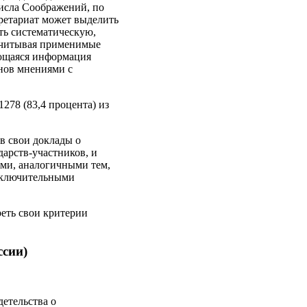
числа Соображений, по
кретариат может выделить
ть систематическую,
учитывая применимые
еющаяся информация
енов мнениями с
278 (83,4 процента) из
 в свои доклады о
дарств-участников, и
ями, аналогичными тем,
заключительными
реть свои критерии
ссии)
детельства о