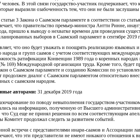
 человек. В этой связи государство-участник подчеркивает, что 
которые выразили озабоченность тем, что они не были заслушаны
статьи 3 Закона о Саамском парламенте в соответствии со статья
мечает, что правительство премьер-министра Антти Ринне, инауг
года, пришло к выводу о нехватке времени для проведения сущес
планированных выборов в Саамский парламент в сентябре 2019 г
вляет, что оно будет уважать и поощрять реализацию языковых и
о народа и групп саамов с учетом соответствующих международ
ожность ратификации Конвенции 1989 года о коренных народах 
(№ 169) Международной организации труда. Кроме того, будет п
акон о Саамском парламенте и созданию Комиссии по установл
т продолжен диалог с Саамским парламентом относительно внес
анных с саамским народом.
нные авторами:
31 декабря 2019 года
азочарование по поводу невыполнения государством-участнико
гались на информацию, полученную от Высшего административно
, что Суд еще не принял решения по всем соответствующим апе
бы Комитет продолжал следить за развитием событий.
нной встречи с представителями инари-саамов и Ассоциации ла
ечают, что эти представители не имеют никакого отношения к 