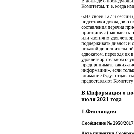
В докладе о последующих
Комитетом, т. е. когда и
6.На своей 127-й сессии
подготовки докладов о п
составления перечня при
принципе: а) закрывать 
или частично удовлетвор
поддерживать диалог; и с
никакой дополнительной
адвокатом, переводя их 
удовлетворительном осущ
предпринимать каких-либ
информации», если тольк
внимание будут отдавать
предоставляют Комитету
B.Информация о пос
июля 2021 года
1.Финляндия
Сообщение № 2950/2017
Дата принятия Сообра