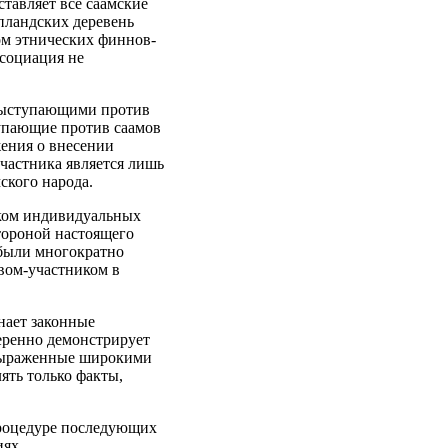
тавляет все саамские
пландских деревень
ом этнических финнов-
ссоциация не
 выступающими против
тупающие против саамов
ения о внесении
участника является лишь
ского народа.
иком индивидуальных
тороной настоящего
 были многократно
вом-участником в
нает законные
еренно демонстрирует
 выраженные широкими
ять только факты,
процедуре последующих
иях.