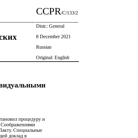
CCPR
/C/133/2
Distr.: General
ских
8 December 2021
Russian
Original: English
дивидуальными
становил процедуру и
 с Соображениями
 Пакту. Специальные
щий доклад в