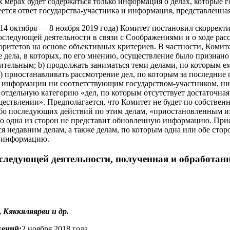
 мерах будет содержаться только информация о делах, которые 
меется ответ государства-участника и информация, представленна
 (14 октября — 8 ноября 2019 года) Комитет постановил скоррек
оследующей деятельности в связи с Cоображениями и о ходе рас
оритетов на основе объективных критериев. В частности, Комит
те дела, в которых, по его мнению, осуществление было признан
ительным; b) продолжать заниматься теми делами, по которым е
) приостанавливать рассмотрение дел, по которым за последние 
 информации ни соответствующим государством-участником, ни
в отдельную категорию «дел, по которым отсутствует достаточна
ествлении». Предполагается, что Комитет не будет по собствен
о последующих действий по этим делам, «приостановленным из
о одна из сторон не представит обновленную информацию. При
ся недавним делам, а также делам, по которым одна или обе сто
 информацию.
ледующей деятельности, полученная и обработанн
,
Кяккяляярви и др.
жений:
2 ноября 2018 года