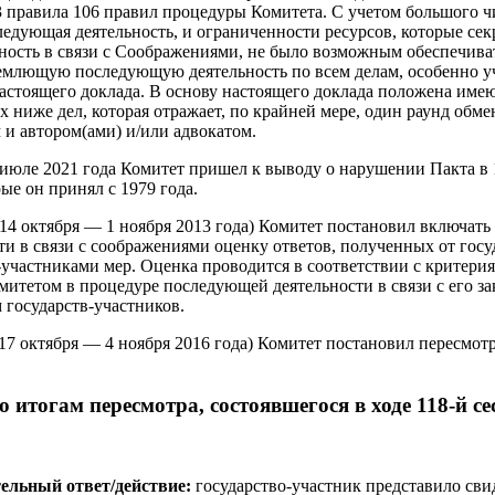
3 правила 106 правил процедуры Комитета. С учетом большого 
едующая деятельность, и ограниченности ресурсов, которые се
ость в связи с Соображениями, не было возможным обеспечива
емлющую последующую деятельность по всем делам, особенно 
астоящего доклада. В основу настоящего доклада положена им
 ниже дел, которая отражает, по крайней мере, один раунд обм
 и автором(ами) и/или адвокатом.
 июле 2021 года Комитет пришел к выводу о нарушении Пакта в 1
ые он принял с 1979 года.
(14 октября — 1 ноября 2013 года) Комитет постановил включать
и в связи с соображениями оценку ответов, полученных от госу
участниками мер. Оценка проводится в соответствии с критери
итетом в процедуре последующей деятельности в связи с его 
 государств-участников.
(17 октября — 4 ноября 2016 года) Комитет постановил пересмот
 итогам пересмотра, состоявшегося в ходе 118-й се
ельный ответ/действие:
государство-участник представило сви