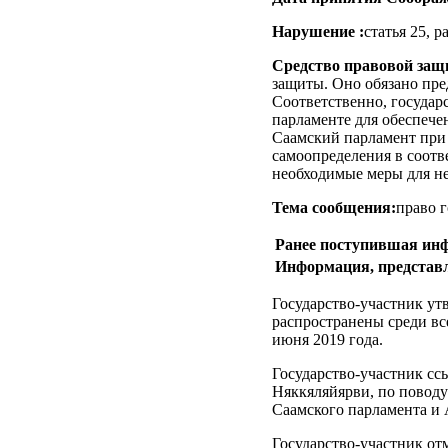
Нарушение :
статья 25, 
Средство правовой защ
защиты. Оно обязано пре
Соответственно, государс
парламенте для обеспече
Саамский парламент при 
самоопределения в соотве
необходимые меры для н
Тема сообщения:
право 
Ранее поступившая инф
Информация, представл
Государство-участник ут
распространены среди вс
июня 2019 года.
Государство-участник сс
Няккяляйярви, по поводу
Саамского парламента и
Государство-участник от