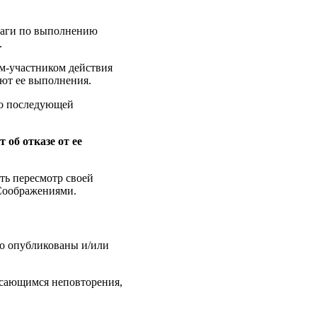
шаги по выполнению
.
м-участником действия
ют ее выполнения.
 о последующей
об отказе от ее
ть пересмотр своей
 Cоображениями.
то опубликованы и/или
касающимся неповторения,