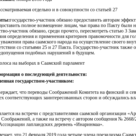
рассматриваемая отдельно и в совокупности со статьей 27
иты:
государство-участник обязано предоставить авторам эффек
доставить полное возмещение лицам, чьи права по Пакту были 
тво-участник обязано, среди прочего, пересмотреть статью 3 За
ния определения и применения критериев правомочности для го
уважении права саамского народа на осуществление своего вну
тствии со статьями 25 и 27 Пакта. Государство-участник также 
едопущения подобных нарушений в будущем.
голоса на выборах в Саамский парламент
ормация о последующей деятельности:
енная государством-участником:
верждает, что переводы Соображений Комитета на финский и се
ех соответствующих заинтересованных сторон и обсуждались вл
ылается на встречи с представителями саамской организации «А
 Соображений, а также на встречу с автором сообщения № 2668/
 Ассоциации лапландских деревень «Инаринмаа».
мечает, что 21 февраля 2019 года четыре члена президиума Саамс