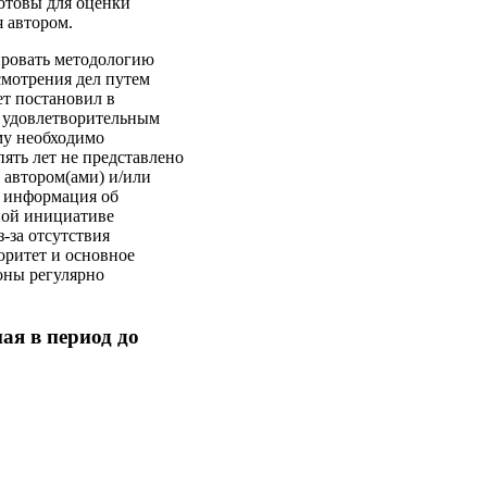
готовы для оценки
я автором.
тировать методологию
смотрения дел путем
ет постановил в
о удовлетворительным
му необходимо
пять лет не представлено
 автором(ами) и/или
я информация об
ной инициативе
-за отсутствия
оритет и основное
роны регулярно
ая в период до