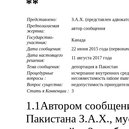
**
Представлено:
З.А.Х. (представлен адвока
Предполагаемая
автор сообщения
жертва:
Государство-
Канада
участник:
Дата сообщения:
22 июня 2015 года (первонач
Дата настоящего
11 августа 2017 года
решения:
Тема сообщения:
депортация в Пакистан
Процедурные
исчерпание внутренних сред
вопросы :
несовместимость ratione mate
Вопрос существа:
недопустимость принудител
Стать я Конвенции :
3
1.1Автором сообщени
Пакистана З.А.Х., м