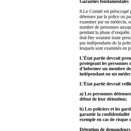
Garanties fondamentales
8.Le Comité est préoccupé pa
détenues par la police ou par
examiner par un médecin, ne
nombre de personnes auxquell
pendant la phase d’enquête.
doit être soumise toute pers
pas indépendants de la police
lesquels sont examinés en pr
L’État partie devrait pren
protégeant les personnes d
d’informer un membre de l
indépendant ou un médecin 
L’État partie devrait veil
a) Les personnes détenues p
début de leur détention;
b) Les policiers et les ga
garantir la confidentialité
exemple en cas de risque 
Détention de demandeurs d