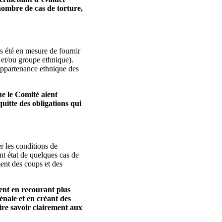
nombre de cas de torture,
s été en mesure de fournir
e et/ou groupe ethnique).
’appartenance ethnique des
ue le Comité aient
uitte des obligations qui
r les conditions de
nt état de quelques cas de
ment des coups et des
ent en recourant plus
énale et en créant des
aire savoir clairement aux