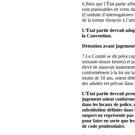
6.Bien que l’État partie affi
sont punissables en vertu du
(Conduite d’interrogatoires 
de la torture énoncée à l’ar
L’État partie devrait adop
la Convention.
Détention avant jugement
7.Le Comité se dit préoccupé
soixante‑douze heures) et par
élevé de mauvais traitements
conformément à la loi sur la
moins de 18 ans, soient déte
des adultes est prévue dans l
L’État partie devrait pre
jugement soient conformes
dans les locaux de police,
substitution définies dan
suspect ne représente pas 
pour faire en sorte que le
de code pénitentiaire.