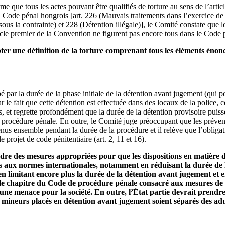
rme que tous les actes pouvant être qualifiés de torture au sens de l’art
 Code pénal hongrois [art. 226 (Mauvais traitements dans l’exercice de f
sous la contrainte) et 228 (Détention illégale)], le Comité constate que l
ticle premier de la Convention ne figurent pas encore tous dans le Code p
ter une définition de la torture comprenant tous les éléments énonc
 par la durée de la phase initiale de la détention avant jugement (qui pe
 le fait que cette détention est effectuée dans des locaux de la police, c
, et regrette profondément que la durée de la détention provisoire puisse 
 procédure pénale. En outre, le Comité juge préoccupant que les prévenu
nus ensemble pendant la durée de la procédure et il relève que l’obligat
e projet de code pénitentiaire (art. 2, 11 et 16).
ndre des mesures appropriées pour que les dispositions en matière 
 aux normes internationales, notamment en réduisant la durée de l
 en limitant encore plus la durée de la détention avant jugement et
s le chapitre du Code de procédure pénale consacré aux mesures de c
une menace pour la société. En outre, l’État partie devrait prendre
s mineurs placés en détention avant jugement soient séparés des adul