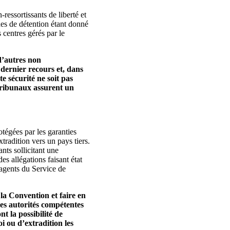
ressortissants de liberté et
es de détention étant donné
 centres gérés par le
d’autres non
 dernier recours et, dans
e sécurité ne soit pas
 tribunaux assurent un
tégées par les garanties
tradition vers un pays tiers.
nts sollicitant une
es allégations faisant état
 agents du Service de
 la Convention et faire en
les autorités compétentes
t la possibilité de
i ou d’extradition les