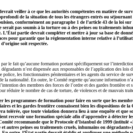
devrait veiller à ce que les autorités compétentes en matière de sur
rofondi de la situation de tous les étrangers entrés ou séjournant
lsion, conformément au paragraphe 1 de l’article 43 de la loi sur l
ne serait pas soumis à la torture ou à des peines ou traitements in
é. L’État partie devrait compléter et mettre à jour sa base de donné
ces pour garantir que la réglementation interne relative à l’utilisa
d’origine soit respectée.
ar le fait qu’aucune formation portant spécifiquement sur l’interdiction
 dégradants n’est dispensée aux responsables de l’application des lois 
 police, les fonctionnaires pénitentiaires et les agents du service de sur
e la nationalité. En outre, le Comité regrette qu’aucune information n’ai
’intention des membres des forces de l’ordre et des gardes frontière et su
r réduire le nombre de cas de torture, de violences et de mauvais traite
fer les programmes de formation pour faire en sorte que les membre
iaires et les gardes frontière connaissent bien les dispositions de l
ra tolérée, que toute violation donnera lieu à une enquête et que s
ent recevoir une formation spéciale afin d’apprendre à détecter les
 Comité recommande que le Protocole d’Istanbul de 1999 (intitulé
e et autres peines ou traitements cruels, inhumains ou dégradants»)
 En outre, l’État partie devrait établir et appliquer une méthode 