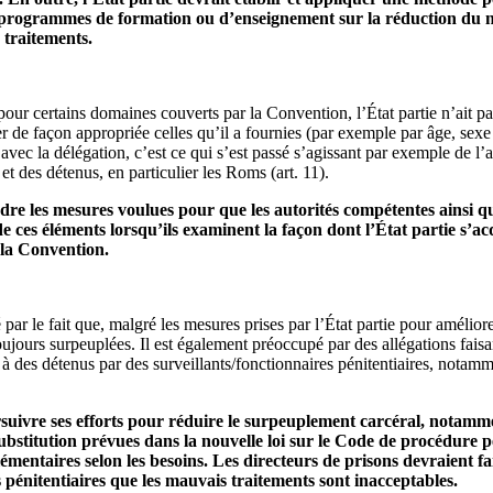
des programmes de formation ou d’enseignement sur la réduction du 
 traitements.
our certains domaines couverts par la Convention, l’État partie n’ait pa
ler de façon appropriée celles qu’il a fournies (par exemple par âge, sex
vec la délégation, c’est ce qui s’est passé s’agissant par exemple de l
et des détenus, en particulier les Roms (art. 11).
dre les mesures voulues pour que les autorités compétentes ainsi q
 ces éléments lorsqu’ils examinent la façon dont l’État partie s’acq
 la Convention.
ar le fait que, malgré les mesures prises par l’État partie pour améliore
toujours surpeuplées. Il est également préoccupé par des allégations faisa
 à des détenus par des surveillants/fonctionnaires pénitentiaires, notam
rsuivre ses efforts pour réduire le surpeuplement carcéral, notamm
bstitution prévues dans la nouvelle loi sur le Code de procédure p
émentaires selon les besoins. Les directeurs de prisons devraient f
s pénitentiaires que les mauvais traitements sont inacceptables.