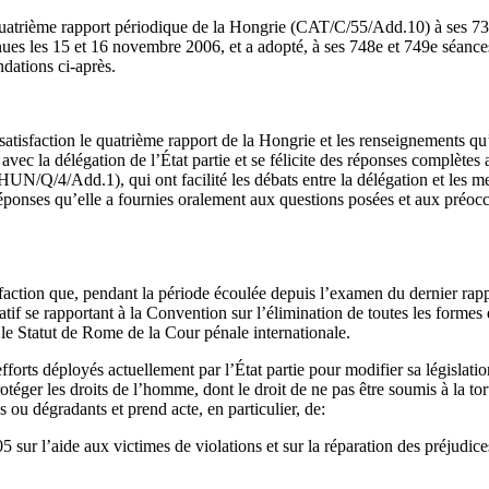
uatrième rapport périodique de la Hongrie (CAT/C/55/Add.10) à ses 73
ues les 15 et 16 novembre 2006, et a adopté, à ses 748e et 749e séanc
dations ci-après.
atisfaction le quatrième rapport de la Hongrie et les renseignements qu’i
avec la délégation de l’État partie et se félicite des réponses complètes ap
HUN/Q/4/Add.1), qui ont facilité les débats entre la délégation et les 
réponses qu’elle a fournies oralement aux questions posées et aux préoc
action que, pendant la période écoulée depuis l’examen du dernier rappo
atif se rapportant à la Convention sur l’élimination de toutes les formes 
é le Statut de Rome de la Cour pénale internationale.
fforts déployés actuellement par l’État partie pour modifier sa législation
téger les droits de l’homme, dont le droit de ne pas être soumis à la tor
s ou dégradants et prend acte, en particulier, de:
ur l’aide aux victimes de violations et sur la réparation des préjudice