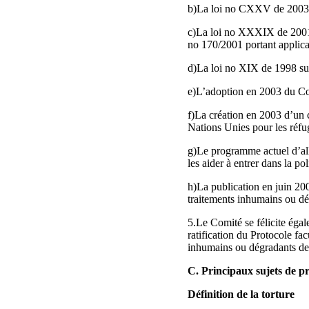
b)La loi no CXXV de 2003 su
c)La loi no XXXIX de 2001 su
no 170/2001 portant applicati
d)La loi no XIX de 1998 su
e)L’adoption en 2003 du Cod
f)La création en 2003 d’un
Nations Unies pour les réfu
g)Le programme actuel d’all
les aider à entrer dans la pol
h)La publication en juin 20
traitements inhumains ou dé
5.Le Comité se félicite égal
ratification du Protocole fac
inhumains ou dégradants dev
C. Principaux sujets de 
Définition de la torture