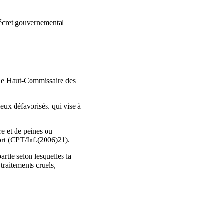
 décret gouvernemental
 le Haut‑Commissaire des
eux défavorisés, qui vise à
re et de peines ou
ort (CPT/Inf.(2006)21).
artie selon lesquelles la
 traitements cruels,