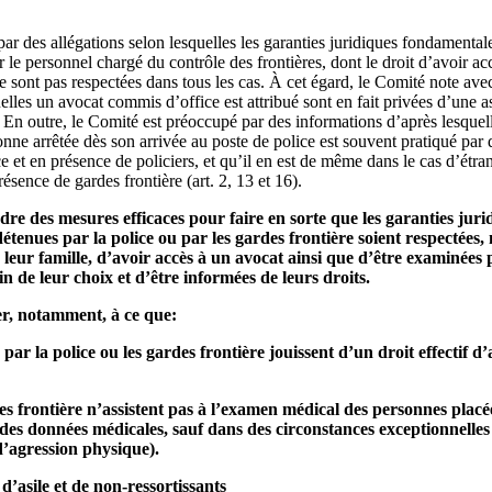
r des allégations selon lesquelles les garanties juridiques fondamental
 le personnel chargé du contrôle des frontières, dont le droit d’avoir acc
 sont pas respectées dans tous les cas. À cet égard, le Comité note av
es un avocat commis d’office est attribué sont en fait privées d’une as
 En outre, le Comité est préoccupé par des informations d’après lesque
onne arrêtée dès son arrivée au poste de police est souvent pratiqué par
 et en présence de policiers, et qu’il en est de même dans le cas d’étran
ésence de gardes frontière (art. 2, 13 et 16).
dre des mesures efficaces pour faire en sorte que les garanties jur
étenues par la police ou par les gardes frontière soient respectées
eur famille, d’avoir accès à un avocat ainsi que d’être examinées
de leur choix et d’être informées de leurs droits.
ler, notamment, à ce que:
ar la police ou les gardes frontière jouissent d’un droit effectif d’
rdes frontière n’assistent pas à l’examen médical des personnes placé
 des données médicales, sauf dans des circonstances exceptionnelles e
d’agression physique).
’asile et de non-ressortissants