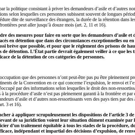
r la politique consistant à priver les demandeurs d’asile et d’autres non‑
ons selon lesquelles ces personnes subissent souvent de longues périod
dure dite de surveillance des étrangers, la durée de la rétention dans les
rontières peut aller jusqu’à douze mois (art. 2, 11 et 16).
dre des mesures pour faire en sorte que les demandeurs d’asile et 
placés en détention que dans des circonstances exceptionnelles ou en
ssi brève que possible, et pour que le règlement des prisons de haut
s de détention. L’État partie devrait également veiller à ce que les
ficace de la détention de ces catégories de personnes.
ccupation que des personnes n’ont peut‑être pas pu être pleinement pro
tinents de la Convention en ce qui concerne l’expulsion, le renvoi et l’ex
ccupé par des informations selon lesquelles le droit des non‑ressortissa
 à la procédure d’asile n’est pas pleinement garanti à la frontière et par d
ndeurs d’asile et d’autres non‑ressortissants vers des pays tiers par des
rt. 3 et 16).
tacher à appliquer scrupuleusement les dispositions de l’article 3 de
levant de sa juridiction voient leur situation dûment examinée par 
icier d’un traitement équitable à tous les stades de la procédure, don
cace, indépendant et impartial des décisions d’expulsion, de renvo