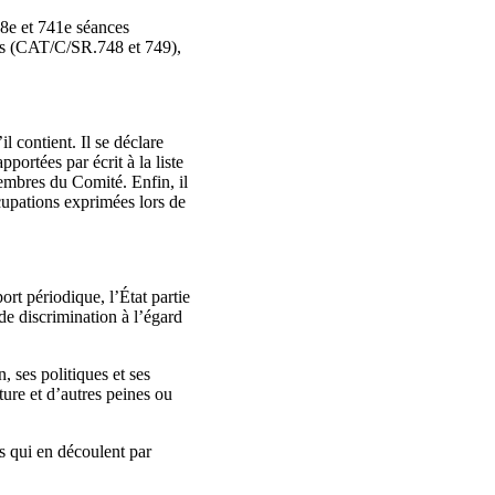
8e et 741e séances
es (CAT/C/SR.748 et 749),
l contient. Il se déclare
portées par écrit à la liste
membres du Comité. Enfin, il
cupations exprimées lors de
rt périodique, l’État partie
de discrimination à l’égard
, ses politiques et ses
ture et d’autres peines ou
s qui en découlent par