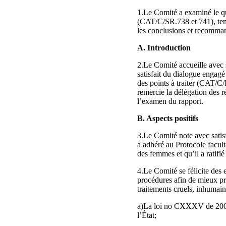
1.Le Comité a examiné le q
(CAT/C/SR.738 et 741), ten
les conclusions et recomman
A. Introduction
2.Le Comité accueille avec s
satisfait du dialogue engagé 
des points à traiter (CAT/C/
remercie la délégation des 
l’examen du rapport.
B. Aspects positifs
3.Le Comité note avec satisf
a adhéré au Protocole facult
des femmes et qu’il a ratifi
4.Le Comité se félicite des e
procédures afin de mieux pro
traitements cruels, inhumain
a)La loi no CXXXV de 2005 s
l’État;