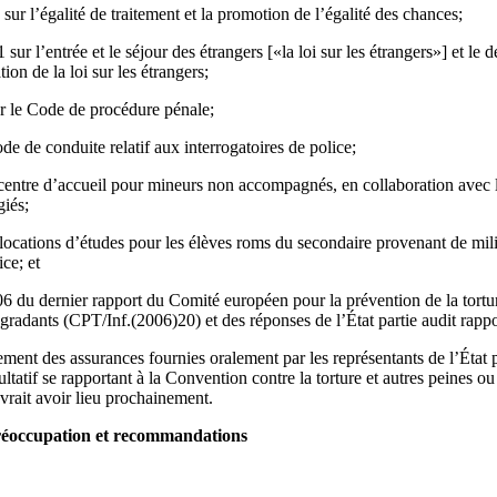
r l’égalité de traitement et la promotion de l’égalité des chances;
r l’entrée et le séjour des étrangers [«la loi sur les étrangers»] et le
on de la loi sur les étrangers;
r le Code de procédure pénale;
e de conduite relatif aux interrogatoires de police;
 centre d’accueil pour mineurs non accompagnés, en collaboration avec
giés;
ocations d’études pour les élèves roms du secondaire provenant de mili
ice; et
06 du dernier rapport du Comité européen pour la prévention de la tortu
gradants (CPT/Inf.(2006)20) et des réponses de l’État partie audit rapp
ement des assurances fournies oralement par les représentants de l’État p
ultatif se rapportant à la Convention contre la torture et autres peines ou
rait avoir lieu prochainement.
préoccupation et recommandations