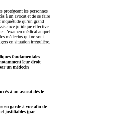
es protégeant les personnes
ès à un avocat et de se faire
ec inquiétude qu’un grand
sistance juridique effective
lles l’examen médical auquel
 des médecins qui ne sont
gers en situation irrégulière,
idiques fondamentales
, notamment leur droit
 par un médecin
accès à un avocat dès le
es en garde à vue afin de
t justifiables (par