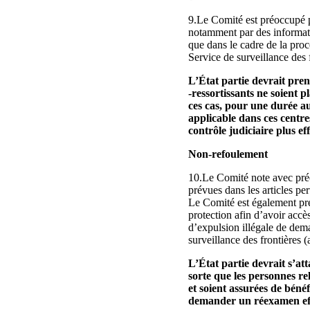
9.Le Comité est préoccupé pa
notamment par des informati
que dans le cadre de la procé
Service de surveillance des f
L’État partie devrait pren
‑ressortissants ne soient 
ces cas, pour une durée au
applicable dans ces centre
contrôle judiciaire plus ef
Non-refoulement
10.Le Comité note avec préo
prévues dans les articles per
Le Comité est également préo
protection afin d’avoir accès
d’expulsion illégale de dema
surveillance des frontières (a
L’État partie devrait s’at
sorte que les personnes re
et soient assurées de bénéf
demander un réexamen effi