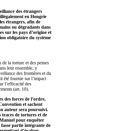
veillance des étrangers
 illégalement en Hongrie
es étrangers, afin de
humains ou dégradants dans
es sur les pays d’origine et
tion obligatoire du système
 de la torture et des peines
dans leur ensemble, y
veillance des frontières et du
t été fournie sur l’impact
r l’efficacité des
ments (art. 10).
s des forces de l’ordre,
a Convention et sachent
on auteur sera poursuivi.
 traces de tortures et de
 «Manuel pour enquêter
 fasse partie intégrante de
permettant d’évaluer