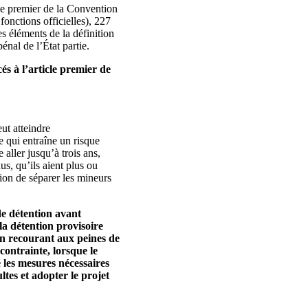
icle premier de la Convention
onctions officielles), 227
es éléments de la définition
énal de l’État partie.
és à l’article premier de
ut atteindre
e qui entraîne un risque
aller jusqu’à trois ans,
s, qu’ils aient plus ou
ion de séparer les mineurs
de détention avant
a détention provisoire
 en recourant aux peines de
ontrainte, lorsque le
 les mesures nécessaires
tes et adopter le projet