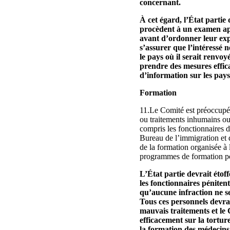
concernant.
À cet égard, l’État partie 
procèdent à un examen app
avant d’ordonner leur expu
s’assurer que l’intéressé 
le pays où il serait renvoy
prendre des mesures effica
d’information sur les pays 
Formation
11.Le Comité est préoccupé p
ou traitements inhumains ou
compris les fonctionnaires de
Bureau de l’immigration et d
de la formation organisée à l
programmes de formation pou
L’État partie devrait étof
les fonctionnaires pénitent
qu’aucune infraction ne se
Tous ces personnels devrai
mauvais traitements et le
efficacement sur la tortur
la formation des médecins.