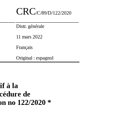
CRC
/C/89/D/122/2020
Distr. générale
11 mars 2022
Français
Original : espagnol
f à la
océdure de
on no 122/2020 *