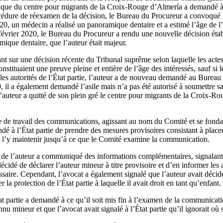
ridique du centre pour migrants de la Croix-Rouge d’Almería a demandé à 
édure de réexamen de la décision, le Bureau du Procureur a convoqué l
20, un médecin a réalisé un panoramique dentaire et a estimé l’âge de l
 février 2020, le Bureau du Procureur a rendu une nouvelle décision étab
mique dentaire, que l’auteur était majeur.
nt sur une décision récente du Tribunal suprême selon laquelle les acte
tituaient une preuve pleine et entière de l’âge des intéressés, sauf si le
r les autorités de l’État partie, l’auteur a de nouveau demandé au Burea
, il a également demandé l’asile mais n’a pas été autorisé à soumettre s
l’auteur a quitté de son plein gré le centre pour migrants de la Croix-R
 de travail des communications, agissant au nom du Comité et se fondant
ndé à l’État partie de prendre des mesures provisoires consistant à place
à l’y maintenir jusqu’à ce que le Comité examine la communication.
 de l’auteur a communiqué des informations complémentaires, signalant 
idé de déclarer l’auteur mineur à titre provisoire et d’en informer les au
ssaire. Cependant, l’avocat a également signalé que l’auteur avait décid
 la protection de l’État partie à laquelle il avait droit en tant qu’enfant.
t partie a demandé à ce qu’il soit mis fin à l’examen de la communicati
nnu mineur et que l’avocat avait signalé à l’État partie qu’il ignorait où s