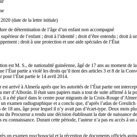
ur
ne
2020 (date de la lettre initiale)
ure de détermination de l’âge d’un enfant non accompagné
 supérieur de l’enfant ; droit à l’identité ; droit d’être entendu ; droit à un
ppement ; droit à une protection et une aide spéciales de l’État
ion est M. S., de nationalité guinéenne, âgé de 17 ans au moment de la 
 l’État partie a violé les droits qu’il tient des articles 3 et 8 de la Con
ur pour l’État partie le 14 avril 2014.
r est arrivé à Almería après que les autorités de l’État partie ont interc
la mer d’Alborán. Il était sans papiers mais a tout de suite affirmé à la pol
, il a été placé dans le centre pour migrants de la Croix-Rouge d’Almerí
 un examen radiographique et a conclu que, d’après l’atlas de Greulich 
us de 18 ans, âge pour lequel il n’y avait pas d’écart-type. Deux mois plus
 du Procureur a rendu une décision établissant la date de naissance de 
is eu connaissance. Durant cette période, l’auteur n’a pas eu accès à un 
ès un examen psychosocial et la réception de documents officiels guinée