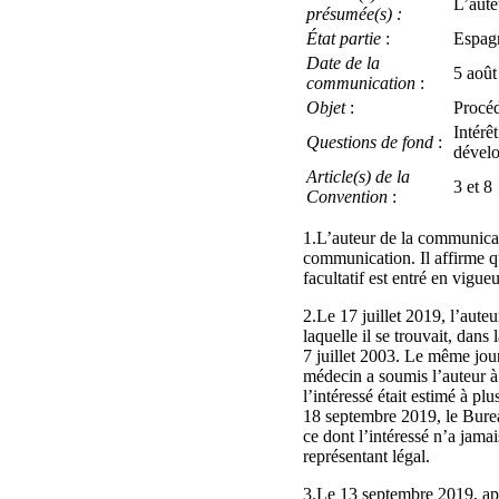
L’aute
présumée(s) :
État partie
:
Espag
Date de la
5 août 
communication
:
Objet
:
Procéd
Intérêt
Questions de fond
:
dévelo
Article(s) de la
3 et 8
Convention
:
1.L’auteur de la communicat
communication. Il affirme que
facultatif est entré en vigue
2.Le 17 juillet 2019, l’auteu
laquelle il se trouvait, dans 
7 juillet 2003. Le même jour
médecin a soumis l’auteur à
l’intéressé était estimé à pl
18 septembre 2019, le Bureau
ce dont l’intéressé n’a jama
représentant légal.
3.Le 13 septembre 2019, apr