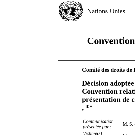
Nations Unies
Convention 
Comité des droits de l
Décision adoptée 
Convention relati
présentation de 
, **
Communication
M. S. 
présentée par
:
Victime(s)