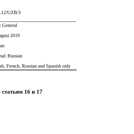
C.12/UZB/3
.: General
ugust 2019
ian
nal: Russian
sh, French, Russian and Spanish only
 статьям 16 и 17