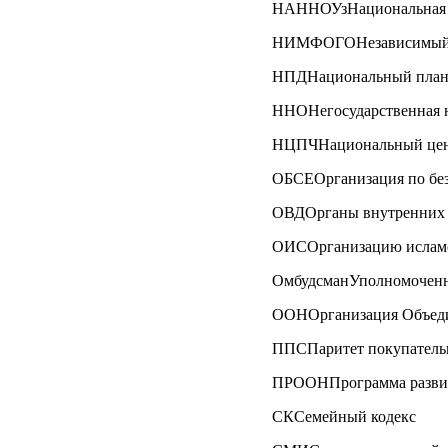
НАННОУзНациональная ас
НИМФОГОНезависимый ин
НПДНациональный план
ННОНегосударственная н
НЦПЧНациональный центр
ОБСЕОрганизация по без
ОВДОрганы внутренних 
ОИСОрганизацию исламс
ОмбудсманУполномоченны
ООНОрганизация Объед
ППСПаритет покупатель
ПРООНПрограмма разви
СКСемейный кодекс