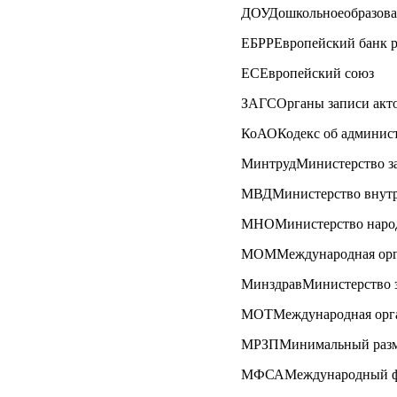
ДОУДошкольноеобразова
ЕБРРЕвропейский банк р
ЕСЕвропейский союз
ЗАГСОрганы записи акто
КоАОКодекс об админист
МинтрудМинистерство за
МВДМинистерство внутр
МНОМинистерство народ
МОММеждународная орга
МинздравМинистерство 
МОТМеждународная орга
МРЗПМинимальный разме
МФСАМеждународный фо