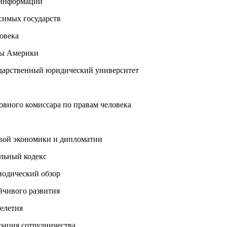
 информации
имых государств
овека
ы Америки
арственный юридический университет
ного комиссара по правам человека
ой экономики и дипломатии
льный кодекс
одический обзор
йчивого развития
елетия
ация сотрудничества