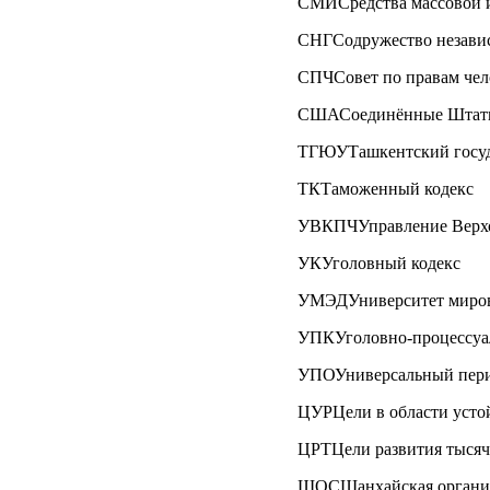
СМИСредства массовой
СНГСодружество независ
СПЧСовет по правам чел
СШАСоединённые Штат
ТГЮУТашкентский госуд
ТКТаможенный кодекс
УВКПЧУправление Верхов
УКУголовный кодекс
УМЭДУниверситет миров
УПКУголовно-процессуа
УПОУниверсальный пери
ЦУРЦели в области усто
ЦРТЦели развития тысяч
ШОСШанхайская организ