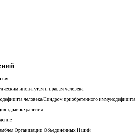
ений
ития
ческим институтам и правам человека
ефицита человека/Синдром приобретенного иммунодефицита
ия здравоохранения
дение
амблея Организации Объединённых Наций