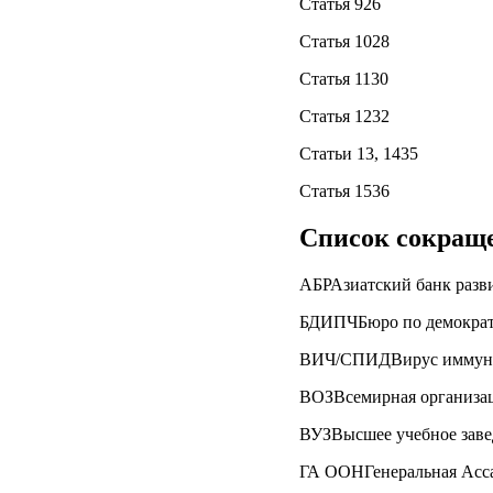
Статья 926
Статья 1028
Статья 1130
Статья 1232
Статьи 13, 1435
Статья 1536
Список сокращ
АБРАзиатский банк разв
БДИПЧБюро по демократи
ВИЧ/СПИДВирус иммунод
ВОЗВсемирная организац
ВУЗВысшее учебное заве
ГА ООНГенеральная Асс