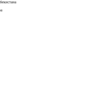
бекистана
ва