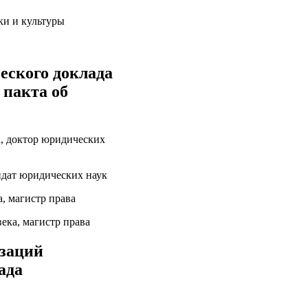
и и культуры
еского доклада
 пакта об
а, доктор юридических
идат юридических наук
, магистр права
ека, магистр права
изаций
ада