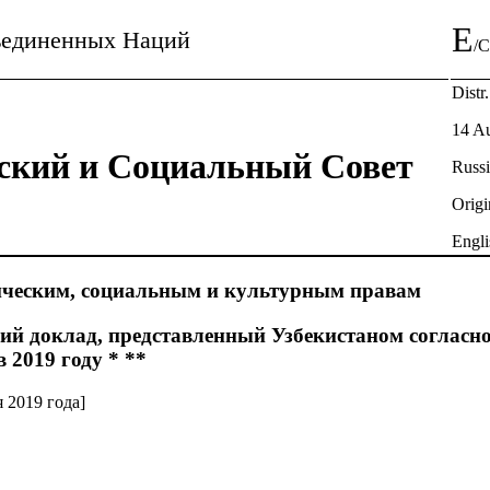
E
ъединенных Наций
/
Distr
14 A
ский и Социальный Совет
Russ
Origi
Engli
ическим, социальным и культурным правам
ий доклад, представленный Узбекистаном согласно
 2019 году * **
 2019 года]