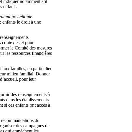
 et indiquer notamment s’il
s enfants.
aihman
c.
Lettonie
enfants le droit à une
s renseignements
s contextes et pour
former le Comité des mesures
ur les ressources financières
aux familles, en particulier
 leur milieu familial. Donner
d’accueil, pour leur
ournir des renseignements à
nts dans les établissements
t si ces enfants ont accès à
es recommandations du
organiser des campagnes de
ques qui empêchent les