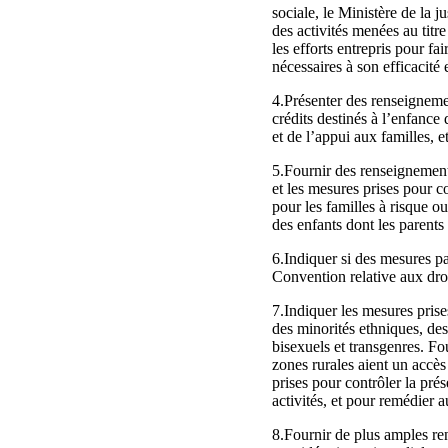
sociale, le Ministère de la j
des activités menées au titr
les efforts entrepris pour f
nécessaires à son efficacité 
4.Présenter des renseignemen
crédits destinés à l’enfance
et de l’appui aux familles, e
5.Fournir des renseignements
et les mesures prises pour co
pour les familles à risque o
des enfants dont les parents
6.Indiquer si des mesures par
Convention relative aux droi
7.Indiquer les mesures prises
des minorités ethniques, de
bisexuels et transgenres. Fo
zones rurales aient un accès
prises pour contrôler la pré
activités, et pour remédier a
8.Fournir de plus amples ren