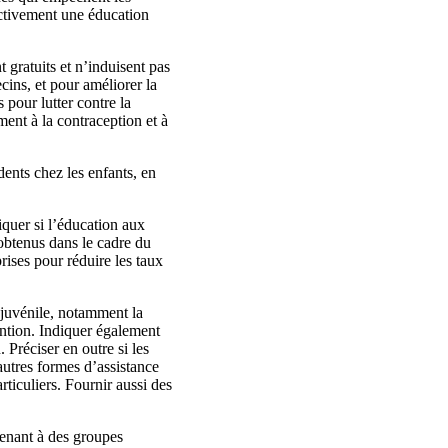
fectivement une éducation
 gratuits et n’induisent pas
cins, et pour améliorer la
 pour lutter contre la
ment à la contraception et à
dents chez les enfants, en
iquer si l’éducation aux
 obtenus dans le cadre du
rises pour réduire les taux
 juvénile, notamment la
tention. Indiquer également
 Préciser en outre si les
autres formes d’assistance
ticuliers. Fournir aussi des
tenant à des groupes