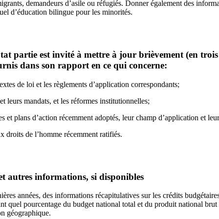
migrants, demandeurs d’asile ou réfugiés. Donner également des informat
uel d’éducation bilingue pour les minorités.
’État partie est invité à mettre à jour brièvement (en t
urnis dans son rapport en ce qui concerne:
xtes de loi et les règlements d’application correspondants;
et leurs mandats, et les réformes institutionnelles;
s et plans d’action récemment adoptés, leur champ d’application et leu
ux droits de l’homme récemment ratifiés.
et autres informations, si disponibles
nières années, des informations récapitulatives sur les crédits budgétair
ant quel pourcentage du budget national total et du produit national brut 
tion géographique.