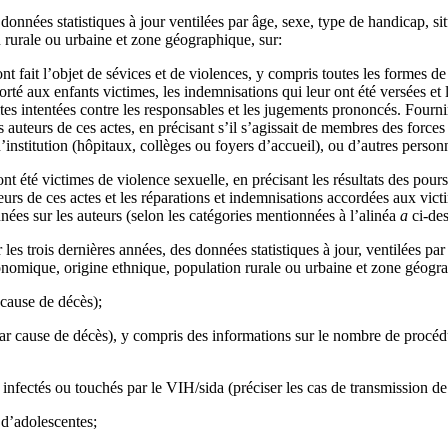
es données statistiques à jour ventilées par âge, sexe, type de handicap, 
 rurale ou urbaine et zone géographique, sur:
t fait l’objet de sévices et de violences, y compris toutes les formes de
rté aux enfants victimes, les indemnisations qui leur ont été versées et le
uites intentées contre les responsables et les jugements prononcés. Fourn
s auteurs de ces actes, en précisant s’il s’agissait de membres des force
d’institution (hôpitaux, collèges ou foyers d’accueil), ou d’autres person
nt été victimes de violence sexuelle, en précisant les résultats des pou
urs de ces actes et les réparations et indemnisations accordées aux vict
ées sur les auteurs (selon les catégories mentionnées à l’alinéa
a
ci‑des
r les trois dernières années, des données statistiques à jour, ventilées pa
onomique, origine ethnique, population rurale ou urbaine et zone géogra
 cause de décès);
par cause de décès), y compris des informations sur le nombre de procé
 infectés ou touchés par le VIH/sida (préciser les cas de transmission de 
 d’adolescentes;