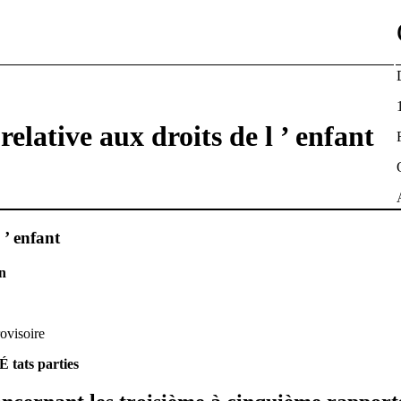
elative aux droits de l ’ enfant
 ’ enfant
on
rovisoire
 tats parties