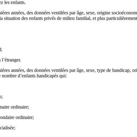
z les enfants.
rnières années, des données ventilées par âge, sexe, origine socioéconom
a situation des enfants privés de milieu familial, et plus particulièremen
l;
l’étranger.
rnières années, des données ventilées par âge, sexe, type de handicap, or
e nombre d’enfants handicapés qui:
n;
maire ordinaire;
ondaire ordinaire;
ialisée;