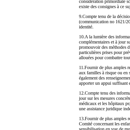
considération primordiale so
existe des consignes à ce su
9.Compte tenu de la décisio
(communication no 1621/2007
identité.
10.A la lumière des informat
complémentaires et à jour su
promouvoir des méthodes d’é
particulières prises pour pr
allouées pour combattre tout
11.Fournir de plus amples r
aux familles à risque ou en s
également des renseignements
apporter un appui suffisant 
12.Compte tenu des informat
jour sur les mesures concrèt
médicaux et les hôpitaux psy
une assistance juridique ind
13.Fournir de plus amples 
Comité concernant les enfa
sensibilisation en vue de mo