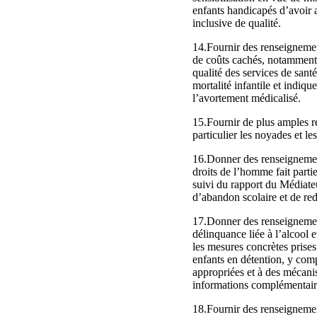
enfants handicapés d’avoir a
inclusive de qualité.
14.Fournir des renseignement
de coûts cachés, notamment s
qualité des services de sant
mortalité infantile et indiqu
l’avortement médicalisé.
15.Fournir de plus amples re
particulier les noyades et les
16.Donner des renseignements
droits de l’homme fait parti
suivi du rapport du Médiateu
d’abandon scolaire et de re
17.Donner des renseignement
délinquance liée à l’alcool 
les mesures concrètes prises 
enfants en détention, y comp
appropriées et à des mécanis
informations complémentaires
18.Fournir des renseignement