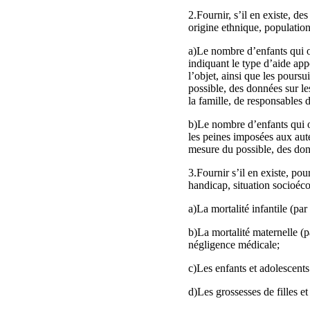
2.Fournir, s’il en existe, d
origine ethnique, population
a)Le nombre d’enfants qui on
indiquant le type d’aide appo
l’objet, ainsi que les pours
possible, des données sur le
la famille, de responsables 
b)Le nombre d’enfants qui o
les peines imposées aux aute
mesure du possible, des donn
3.Fournir s’il en existe, pou
handicap, situation socioéc
a)La mortalité infantile (par
b)La mortalité maternelle (
négligence médicale;
c)Les enfants et adolescents
d)Les grossesses de filles et