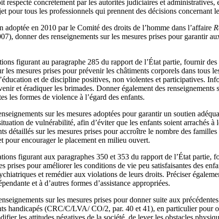
it respecté concrètement par les autorités judiciaires et administratives,
jet pour tous les professionnels qui prennent des décisions concernant le
n adoptée en 2010 par le Comité des droits de l’homme dans l’affaire
R
), donner des renseignements sur les mesures prises pour garantir aux 
ions figurant au paragraphe 285 du rapport de l’État partie, fournir de
r les mesures prises pour prévenir les châtiments corporels dans tous le
ducation et de discipline positives, non violentes et participatives. In
évenir et éradiquer les brimades. Donner également des renseignements s
es les formes de violence à l’égard des enfants.
enseignements sur les mesures adoptées pour garantir un soutien adéquat 
ituation de vulnérabilité, afin d’éviter que les enfants soient arrachés à
 détaillés sur les mesures prises pour accroître le nombre des familles 
et pour encourager le placement en milieu ouvert.
ions figurant aux paragraphes 350 et 353 du rapport de l’État partie, f
es prises pour améliorer les conditions de vie peu satisfaisantes des enfa
chiatriques et remédier aux violations de leurs droits. Préciser égalemen
épendante et à d’autres formes d’assistance appropriées.
renseignements sur les mesures prises pour donner suite aux précédent
nts handicapés (CRC/C/LVA/ CO/2, par. 40 et 41), en particulier pour 
difier les attitudes négatives de la société, de lever les obstacles physi