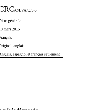
CRC
/C/LVA/Q/3-5
Distr. générale
10 mars 2015
Français
Original: anglais
Anglais, espagnol et français seulement