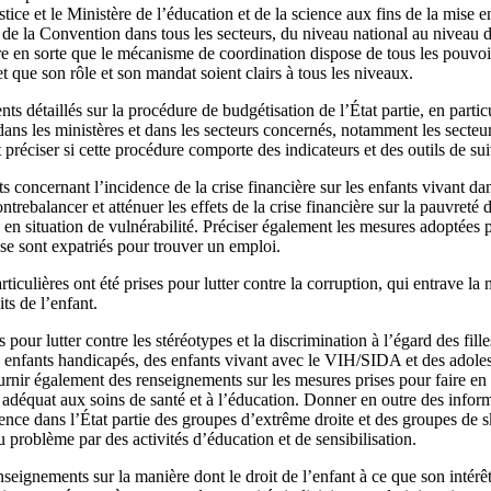
ustice et le Ministère de l’éducation et de la science aux fins de la mise 
e de la Convention dans tous les secteurs, du niveau national au niveau de
aire en sorte que le mécanisme de coordination dispose de tous les pouvoir
et que son rôle et son mandat soient clairs à tous les niveaux.
ts détaillés sur la procédure de budgétisation de l’État partie, en partic
 dans les ministères et dans les secteurs concernés, notamment les secteur
t préciser si cette procédure comporte des indicateurs et des outils de sui
 concernant l’incidence de la crise financière sur les enfants vivant dans
ntrebalancer et atténuer les effets de la crise financière sur la pauvreté d
u en situation de vulnérabilité. Préciser également les mesures adoptées
 se sont expatriés pour trouver un emploi.
ticulières ont été prises pour lutter contre la corruption, qui entrave la
ts de l’enfant.
 pour lutter contre les stéréotypes et la discrimination à l’égard des fill
s enfants handicapés, des enfants vivant avec le VIH/SIDA et des adoles
urnir également des renseignements sur les mesures prises pour faire en 
 adéquat aux soins de santé et à l’éducation. Donner en outre des infor
sence dans l’État partie des groupes d’extrême droite et des groupes de s
u problème par des activités d’éducation et de sensibilisation.
seignements sur la manière dont le droit de l’enfant à ce que son intérêt