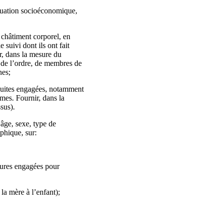
situation socioéconomique,
 châtiment corporel, en
 suivi dont ils ont fait
ir, dans la mesure du
s de l’ordre, de membres de
nes;
rsuites engagées, notamment
imes. Fournir, dans la
sus).
r âge, sexe, type de
phique, sur:
dures engagées pour
la mère à l’enfant);