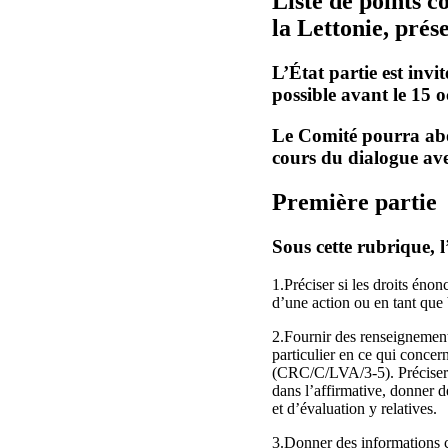
Liste de points 
la Lettonie, prés
L’État partie est invi
possible avant le 15
Le Comité pourra abor
cours du dialogue ave
Première partie
Sous cette rubrique, l
1.Préciser si les droits én
d’une action ou en tant que 
2.Fournir des renseignement
particulier en ce qui concer
(CRC/C/LVA/3-5). Préciser ég
dans l’affirmative, donner d
et d’évaluation y relatives.
3.Donner des informations co