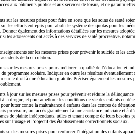
ccès aux bâtiments publics et aux services de loisirs, et de garantir ef
s sur les mesures prises pour faire en sorte que les soins de santé soient
ur les efforts entrepris pour abolir le système des quotas pour les méde
é. Donner également des informations détaillées sur les mesures adoptées
er si les adolescents ont accès à des services de santé procréative, notam
nseignements sur les mesures prises pour prévenir le suicide et les acci
 accidents de la circulation.
 sur les mesures prises pour améliorer la qualité de l’éducation et ind
e du programme scolaire. Indiquer en outre les résultats éventuellement
r sur le droit à une éducation gratuite. Préciser également les mesures p
doublement.
s à jour sur les mesures prises pour prévenir et réduire la délinquance
et à la drogue, et pour améliorer les conditions de vie des enfants en dé
pour lutter contre la maltraitance à enfants dans les centres de détention.
ris provisoire, ont accès gratuitement à une assistance judiciaire et à d’
mes de plainte indépendants, utiles et tenant compte de leurs besoins par
 sur l’usage et l’objectif des établissements correctionnels sociaux.
s sur les mesures prises pour renforcer l’intégration des enfants appar