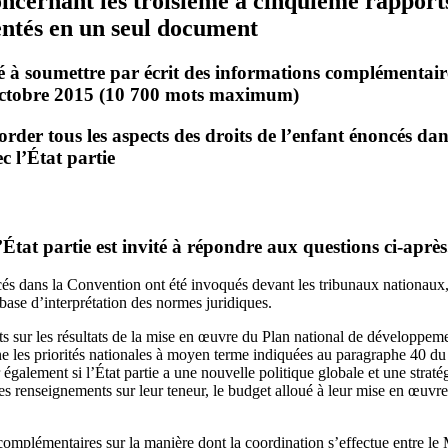
concernant les troisième à cinquième rapport
entés en un seul document
té à soumettre par écrit des informations complémentaires
 octobre 2015 (10 700 mots maximum)
der tous les aspects des droits de l’enfant énoncés da
c l’État partie
’État partie est invité à répondre aux questions ci-après
oncés dans la Convention ont été invoqués devant les tribunaux nationau
base d’interprétation des normes juridiques.
s sur les résultats de la mise en œuvre du Plan national de développe
ne les priorités nationales à moyen terme indiquées au paragraphe 40 du 
alement si l’État partie a une nouvelle politique globale et une stratég
es renseignements sur leur teneur, le budget alloué à leur mise en œuvre
mplémentaires sur la manière dont la coordination s’effectue entre le M