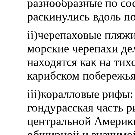
разнообразные по со
раскинулись вдоль п
ii)черепаховые пляжи
морские черепахи де
находятся как на тих
карибском побережья
iii)коралловые рифы:
гондурасская часть 
центральной Америки
обширной и значимой