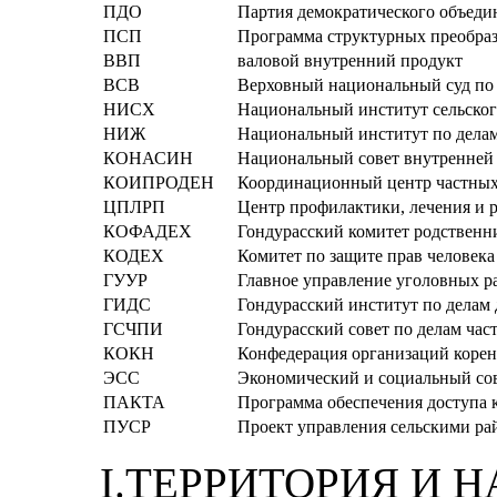
ПДО
Партия демократического объеди
ПСП
Программа структурных преобра
ВВП
валовой внутренний продукт
ВСВ
Верховный национальный суд по 
НИСХ
Национальный институт сельског
НИЖ
Национальный институт по дела
КОНАСИН
Национальный совет внутренней 
КОИПРОДЕН
Координационный центр частных 
ЦПЛРП
Центр профилактики, лечения и р
КОФАДЕХ
Гондурасский комитет родственн
КОДЕХ
Комитет по защите прав человека
ГУУР
Главное управление уголовных р
ГИДС
Гондурасский институт по делам 
ГСЧПИ
Гондурасский совет по делам ча
КОКН
Конфедерация организаций коре
ЭСС
Экономический и социальный со
ПАКТА
Программа обеспечения доступа 
ПУСР
Проект управления сельскими р
I.ТЕРРИТОРИЯ И 