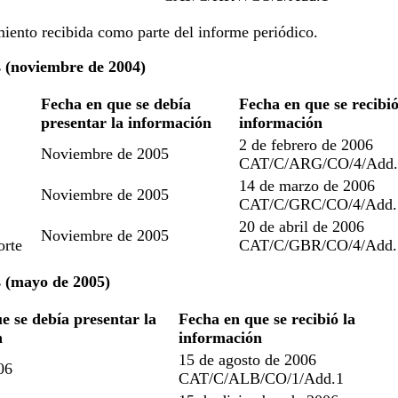
iento recibida como parte del informe periódico.
s (noviembre de 2004)
Fecha en que se debía
Fecha en que se recibió
presentar la información
información
2 de febrero de 2006
Noviembre de 2005
CAT/C/ARG/CO/4/Add.
14 de marzo de 2006
Noviembre de 2005
CAT/C/GRC/CO/4/Add.
20 de abril de 2006
Noviembre de 2005
orte
CAT/C/GBR/CO/4/Add.
s (mayo de 2005)
e se debía presentar la
Fecha en que se recibió la
n
información
15 de agosto de 2006
06
CAT/C/ALB/CO/1/Add.1