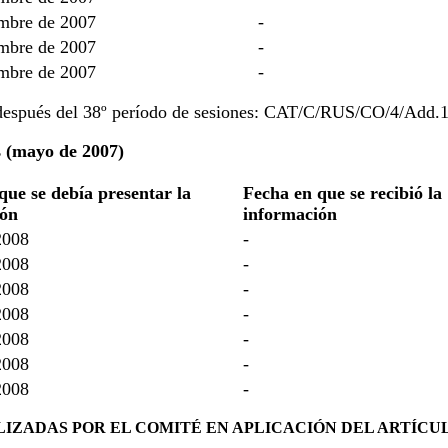
mbre de 2007
-
mbre de 2007
-
mbre de 2007
-
 después del 38º período de sesiones: CAT/C/RUS/CO/4/Add.1
s (mayo de 2007)
que se debía presentar la
Fecha en que se recibió la
ión
información
2008
-
2008
-
2008
-
2008
-
2008
-
2008
-
2008
-
LIZADAS POR EL COMITÉ EN APLICACIÓN DEL ARTÍCUL