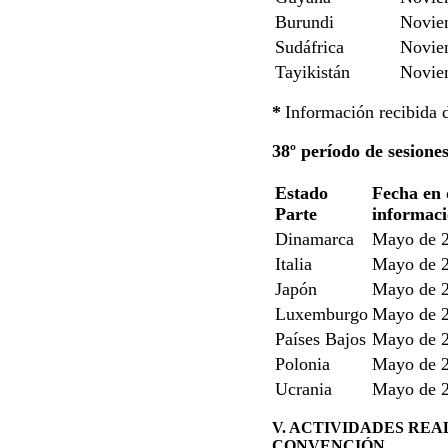
Burundi
Novie
Sudáfrica
Novie
Tayikistán
Novie
*
Información recibida
38º período de sesione
Estado
Fecha en 
Parte
informac
Dinamarca
Mayo de 
Italia
Mayo de 
Japón
Mayo de 
Luxemburgo
Mayo de 
Países Bajos
Mayo de 
Polonia
Mayo de 
Ucrania
Mayo de 
V. ACTIVIDADES REA
CONVENCIÓN