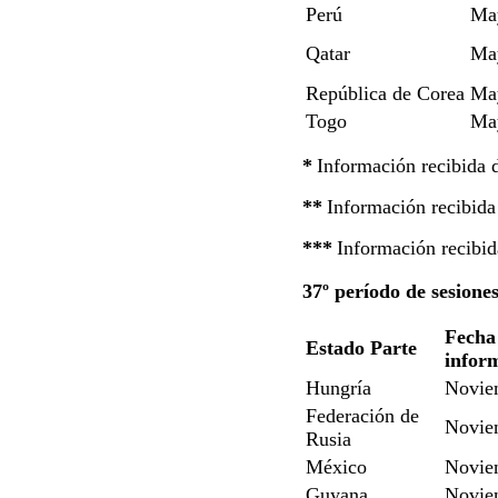
Perú
Ma
Qatar
Ma
República de Corea
Ma
Togo
Ma
*
Información recibida
**
Información recibid
***
Información recibi
37º período de sesione
Fecha 
Estado Parte
infor
Hungría
Novie
Federación de
Novie
Rusia
México
Novie
Guyana
Novie