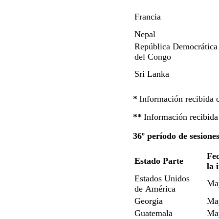
Francia
Nepal
República Democrática
del Congo
Sri Lanka
*
Información recibida 
**
Información recibid
36º período de sesione
Fec
Estado Parte
la 
Estados Unidos
Ma
de América
Georgia
Ma
Guatemala
Ma