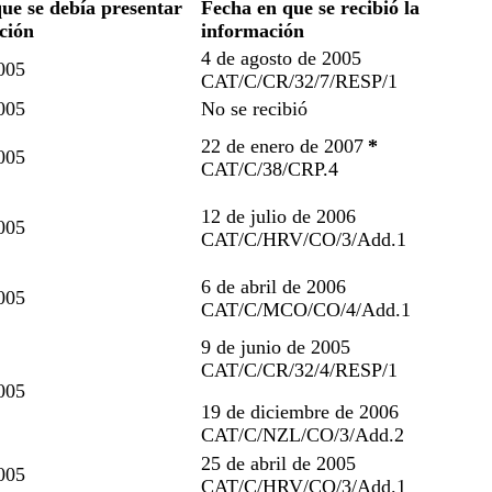
ue se debía presentar
Fecha en que se recibió la
ción
información
4 de agosto de 2005
005
CAT/C/CR/32/7/RESP/1
005
No se recibió
22 de enero de 2007
*
005
CAT/C/38/CRP.4
12 de julio de 2006
005
CAT/C/HRV/CO/3/Add.1
6 de abril de 2006
005
CAT/C/MCO/CO/4/Add.1
9 de junio de 2005
CAT/C/CR/32/4/RESP/1
005
19 de diciembre de 2006
CAT/C/NZL/CO/3/Add.2
25 de abril de 2005
005
CAT/C/HRV/CO/3/Add.1