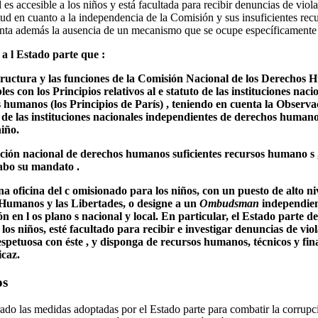
d es accesible a los niños y está facultada para recibir denuncias de vio
ud en cuanto a la independencia de la Comisión y sus insuficientes rec
nta además la ausencia de un mecanismo que se ocupe específicamente 
a l Estado parte que :
structura y las funciones de la Comisión Nacional de los Derechos 
s con los Principios relativos al e statuto de las instituciones nac
 humanos (los Principios de París) , teniendo en cuenta la Observa
l de las instituciones nacionales independientes de derechos human
niño.
ución nacional de derechos humanos suficientes recursos humano s ,
abo su mandato .
na oficina del c omisionado para los niños, con un puesto de alto n
Humanos y las Libertades, o designe a un
Ombudsman
independien
n en l os plano s nacional y local. En particular, el Estado parte d
los niños, esté facultado para recibir e investigar denuncias de vio
petuosa con éste , y disponga de recursos humanos, técnicos y fina
icaz.
os
do las medidas adoptadas por el Estado parte para combatir la corrupció