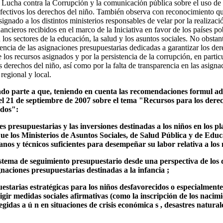
Lucha contra la Corrupción y la comunicación pública sobre el uso de 
efectivos los derechos del niño. También observa con reconocimiento qu
gnado a los distintos ministerios responsables de velar por la realizaci
nancieros recibidos en el marco de la Iniciativa en favor de los países
 los sectores de la educación, la salud y los asuntos sociales. No obstan
encia de las asignaciones presupuestarias dedicadas a garantizar los de
 los recursos asignados y por la persistencia de la corrupción, en particu
os derechos del niño, así como por la falta de transparencia en las asign
regional y local.
ado parte a que, teniendo en cuenta las recomendaciones formul ada
el 21 de septiembre de 2007 sobre el tema "Recursos para los derec
ados":
s presupuestarias y las inversiones destinadas a los niños en los pla
que los Ministerios de Asuntos Sociales, de Salud Pública y de Edu
nos y técnicos suficientes para desempeñar su labor relativa a los 
tema de seguimiento presupuestario desde una perspectiva de los 
gnaciones presupuestarias destinadas a la infancia ;
estarias estratégicas para los niños desfavorecidos o especialmente
gir medidas sociales afirmativas (como la inscripción de los nacimi
gidas a ú n en situaciones de crisis económica s , desastres natural