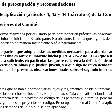
s de preocupación y recomendaciones
e aplicación (artículos 4, 42 y 44 (párrafo 6) de la Co
riores del Comité
erzos realizados por el Estado parte para poner en práctica las observa
l informe inicial del Estado parte. No obstante, lamenta que algunas de
bordado de manera insuficiente o sólo parcialmente.
ado parte a que adopte todas las medidas necesarias para abordar 
ones finales sobre su informe inicial (CRC/C/15/ Add . 1 64) que a ú
a suficiente, en particular las que se refieren a la definición de ni
escuido de niños y la justicia juvenil, y a que siga de cerca debidam
an en las presentes observaciones finales sobre el segundo informe
rés que se han elaborado varias leyes y reglamentos, desde el informe i
r los derechos de los niños. En particular, señala con satisfacción la e
nfancia y de un proyecto de código de las personas y la familia, pero la
vigor de estos proyectos de código. Preocupa también al Comité la aplic
 los derechos del niño que se han aprobado.