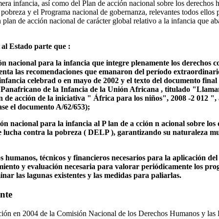
rimera infancia, así como del Plan de acción nacional sobre los derech
a pobreza y el Programa nacional de gobernanza, relevantes todos ellos 
plan de acción nacional de carácter global relativo a la infancia que ab
al Estado parte que :
ón nacional para la infancia que integre plenamente los derechos c
nta las recomendaciones que emanaron del período extraordinario 
infancia celebrad o en mayo de 2002 y el texto del documento fina
Panafricano de la Infancia de la Unión Africana , titulado "Llama
an de acción de la iniciativa " África para los niños", 2008 -2 012 "
ase el documento A/62/653);
ción nacional para la infancia al P lan de a cción n acional sobre l
 lucha contra la pobreza ( DELP ), garantizando su naturaleza mult
s humanos, técnicos y financieros necesarios para la aplicación del 
imiento y evaluación necesaria para valorar periódicamente los pro
inar las lagunas existentes y las medidas para paliarlas.
nte
ación en 2004 de la Comisión Nacional de los Derechos Humanos y las 