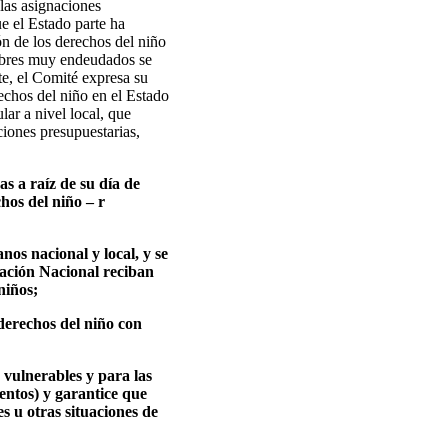
las asignaciones
e el Estado parte ha
ón de los derechos del niño
 pobres muy endeudados se
te, el Comité expresa su
rechos del niño en el Estado
lar a nivel local, que
aciones presupuestarias,
s a raíz de su día de
hos del niño – r
nos nacional y local, y se
cación Nacional reciban
niños;
derechos del niño con
 vulnerables y para las
entos) y garantice que
es u otras situaciones de