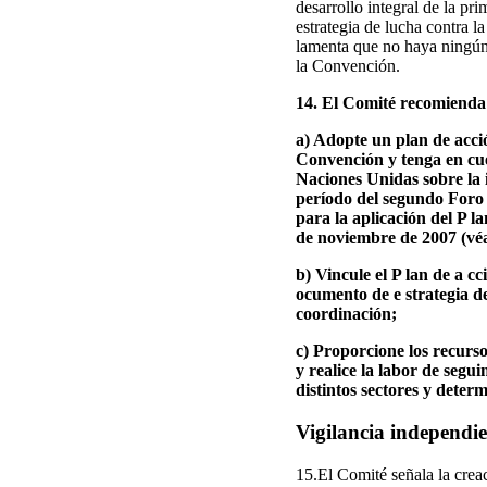
desarrollo integral de la p
estrategia de lucha contra l
lamenta que no haya ningún 
la Convención.
14. El Comité recomienda 
a) Adopte un plan de acci
Convención y tenga en cue
Naciones Unidas sobre la 
período del segundo Foro 
para la aplicación del P l
de noviembre de 2007 (vé
b) Vincule el P lan de a c
ocumento de e strategia de
coordinación;
c) Proporcione los recurso
y realice la labor de segu
distintos sectores y determ
Vigilancia independie
15.El Comité señala la cre