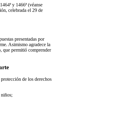
1464ª y 1466ª (véanse
ón, celebrada el 29 de
puestas presentadas por
orme. Asimismo agradece la
do, que permitió comprender
arte
 protección de los derechos
 niños;