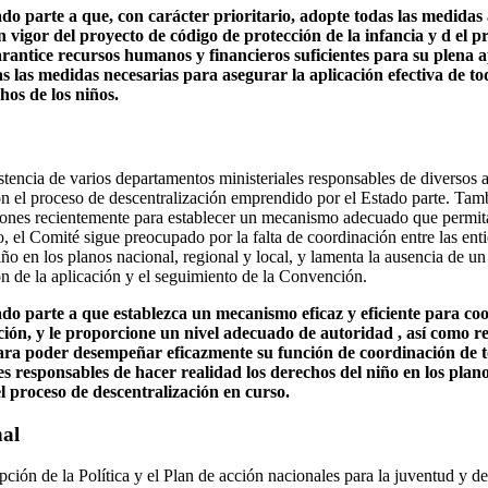
ado parte a que, con carácter prioritario, adopte todas las medidas
 vigor del proyecto de código de protección de la infancia y d el pr
garantice recursos humanos y financieros suficientes para su plena a
las medidas necesarias para asegurar la aplicación efectiva de todo
hos de los niños.
stencia de varios departamentos ministeriales responsables de diversos 
ón el proceso de descentralización emprendido por el Estado parte. Tam
iones recientemente para establecer un mecanismo adecuado que permita
 el Comité sigue preocupado por la falta de coordinación entre las ent
iño en los planos nacional, regional y local, y lamenta la ausencia de 
ón de la aplicación y el seguimiento de la Convención.
ado parte a que establezca un mecanismo eficaz y eficiente para coo
ión, y le proporcione un nivel adecuado de autoridad , así como r
 para poder desempeñar eficazmente su función de coordinación de 
des responsables de hacer realidad los derechos del niño en los plano
el proceso de descentralización en curso.
nal
ción de la Política y el Plan de acción nacionales para la juventud y de 