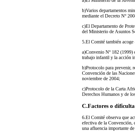
a)El Ministerio de la Juven
b)Varios departamentos mini
mediante el Decreto Nº 200
c)El Departamento de Prote
del Ministerio de Asuntos S
5.El Comité también acoge co
a)Convenio Nº 182 (1999) de
trabajo infantil y la acción
b)Protocolo para prevenir, 
Convención de las Naciones
noviembre de 2004;
c)Protocolo de la Carta Afr
Derechos Humanos y de los 
C.Factores o dificult
6.El Comité observa que actu
efectiva de la Convención, 
una afluencia importante d