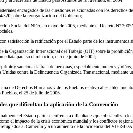
tud y la Secretaría de Estado para Asuntos de la Juventud, en 2004;
steriales encargados de las cuestiones relacionadas con los derechos de
4/320 sobre la reorganización del Gobierno;
cción Social del Niño, en mayo de 2005, mediante el Decreto Nº 2005/
ociales.
n satisfacción la ratificación por el Estado parte de los instrumentos s
 la Organización Internacional del Trabajo (OIT) sobre la prohibición
 inmediata para su eliminación, el 5 de junio de 2002;
reprimir y sancionar la trata de personas, especialmente mujeres y niño
 Unidas contra la Delincuencia Organizada Transnacional, mediante un
icana de Derechos Humanos y de los Pueblos relativo al establecimient
Pueblos, el 25 de julio de 2006.
ades que dificultan la aplicación de la Convención
almente el Estado parte se enfrenta a dificultades que obstaculizan los
como el impacto de la crisis económica mundial y los conflictos regiona
e refugiados al Camerún y a un aumento de la incidencia del VIH/SIDA