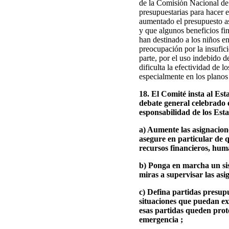
de la Comisión Nacional de 
presupuestarias para hacer 
aumentado el presupuesto asi
y que algunos beneficios fi
han destinado a los niños en
preocupación por la insufici
parte, por el uso indebido de
dificulta la efectividad de l
especialmente en los planos 
18. El Comité insta al Est
debate general celebrado 
esponsabilidad de los Est
a) Aumente las asignacione
asegure en particular de 
recursos financieros, huma
b) Ponga en marcha un sis
miras a supervisar las asi
c) Defina partidas presupu
situaciones que puedan exi
esas partidas queden prote
emergencia ;