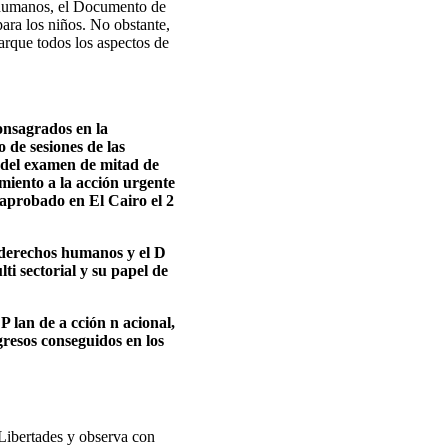
os humanos, el Documento de
para los niños. No obstante,
arque todos los aspectos de
onsagrados en la
de sesiones de las
l del examen de mitad de
miento a la acción urgente
, aprobado en El Cairo el 2
os derechos humanos y el D
i sectorial y su papel de
P lan de a cción n acional,
gresos conseguidos en los
Libertades y observa con