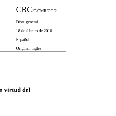
CRC
/C/CMR/CO/2
Distr. general
18 de febrero de 2010
Español
Original: inglés
n virtud del