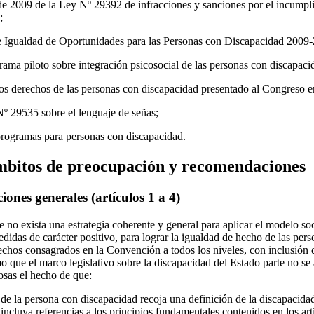
e 2009 de la Ley Nº 29392 de infracciones y sanciones por el incumpl
;
e Igualdad de Oportunidades para las Personas con Discapacidad 2009
ama piloto sobre integración psicosocial de las personas con discapaci
los derechos de las personas con discapacidad presentado al Congreso 
º 29535 sobre el lenguaje de señas;
programas para personas con discapacidad.
ámbitos de preocupación y recomendaciones
iones generales (artículos 1 a 4)
no exista una estrategia coherente y general para aplicar el modelo soc
idas de carácter positivo, para lograr la igualdad de hecho de las pers
echos consagrados en la Convención a todos los niveles, con inclusión d
 que el marco legislativo sobre la discapacidad del Estado parte no se 
osas el hecho de que:
e la persona con discapacidad recoja una definición de la discapacida
ncluya referencias a los principios fundamentales contenidos en los artí