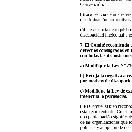
Convención;
b)La ausencia de una referen
discriminación por motivos 
c)La existencia de requisito
discapacidad intelectual y p
7. El Comité recomienda a
derechos consagrados en l
con todas las disposicione
a) Modifique la Ley Nº 27
b) Recoja la negativa a re
por motivos de discapacid
c) Modifique la Ley de ext
intelectual o psicosocial.
8.El Comité, si bien recono
establecimiento del Consej
una participación significat
de las organizaciones que lo
políticas y adopción de deci