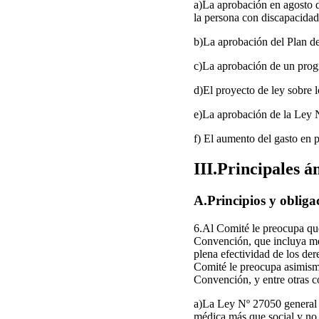
a)La aprobación en agosto d
la persona con discapacidad
b)La aprobación del Plan d
c)La aprobación de un progr
d)El proyecto de ley sobre 
e)La aprobación de la Ley N
f) El aumento del gasto en 
III.Principales 
A.Principios y obligac
6.Al Comité le preocupa que 
Convención, que incluya med
plena efectividad de los der
Comité le preocupa asimismo
Convención, y entre otras c
a)La Ley Nº 27050 general d
médica más que social y no i