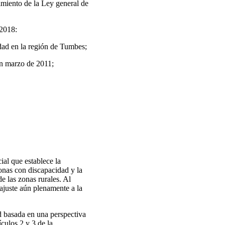
imiento de la Ley general de
-2018:
dad en la región de Tumbes;
en marzo de 2011;
ial que establece la
onas con discapacidad y la
e las zonas rurales. Al
ajuste aún plenamente a la
d basada en una perspectiva
culos 2 y 3 de la