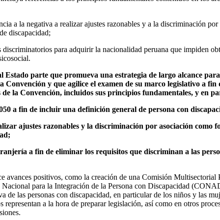
cia a la negativa a realizar ajustes razonables y a la discriminación p
de discapacidad;
s discriminatorios para adquirir la nacionalidad peruana que impiden ob
sicosocial.
l Estado parte que promueva una estrategia de largo alcance para 
a Convención y que agilice el examen de su marco legislativo a fin
s de la Convención, incluidos sus principios fundamentales, y en pa
050 a fin de incluir una definición general de persona con discapac
alizar ajustes razonables y la discriminación por asociación como 
ad;
ranjería a fin de eliminar los requisitos que discriminan a las per
ce avances positivos, como la creación de una Comisión Multisectorial
o Nacional para la Integración de la Persona con Discapacidad (CONA
iva de las personas con discapacidad, en particular de los niños y las mu
s representan a la hora de preparar legislación, así como en otros proc
siones.