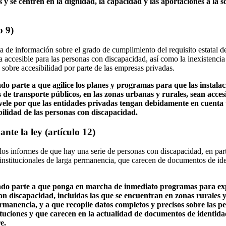
s y se centren en la dignidad, la capacidad y las aportaciones a la 
o 9)
ta de información sobre el grado de cumplimiento del requisito estatal 
ea accesible para las personas con discapacidad, así como la inexistenci
sobre accesibilidad por parte de las empresas privadas.
ado parte a que agilice los planes y programas para que las instalac
de transporte públicos, en las zonas urbanas y rurales, sean acces
vele por que las entidades privadas tengan debidamente en cuenta 
bilidad de las personas con discapacidad.
nte la ley (artículo 12)
os informes de que hay una serie de personas con discapacidad, en part
 institucionales de larga permanencia, que carecen de documentos de ide
stado parte a que ponga en marcha de inmediato programas para e
on discapacidad, incluidas las que se encuentran en zonas rurales 
ermanencia, y a que recopile datos completos y precisos sobre las 
ituciones y que carecen en la actualidad de documentos de identid
e.