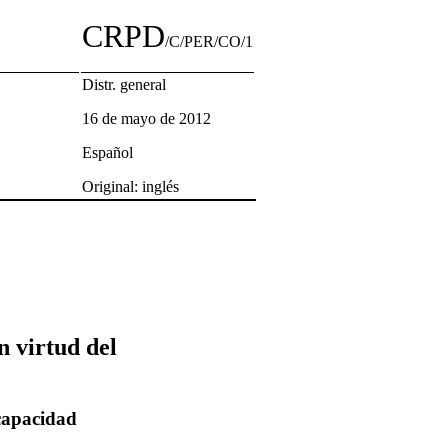
CRPD
/C/PER/CO/1
Distr. general
16 de mayo de 2012
Español
Original: inglés
n virtud del
scapacidad