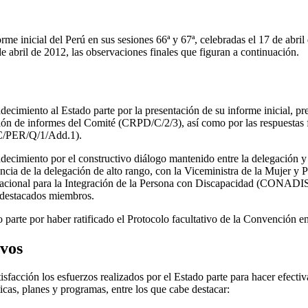
me inicial del Perú en sus sesiones 66ª y 67ª, celebradas el 17 de abril
de abril de 2012, las observaciones finales que figuran a continuación.
ecimiento al Estado parte por la presentación de su informe inicial, pr
ción de informes del Comité (CRPD/C/2/3), así como por las respuestas fa
/C/PER/Q/1/Add.1).
decimiento por el constructivo diálogo mantenido entre la delegación 
ncia de la delegación de alto rango, con la Viceministra de la Mujer y 
Nacional para la Integración de la Persona con Discapacidad (CONADIS)
s destacados miembros.
 parte por haber ratificado el Protocolo facultativo de la Convención e
ivos
isfacción los esfuerzos realizados por el Estado parte para hacer efect
ticas, planes y programas, entre los que cabe destacar: