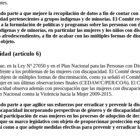
tes.
ado parte a que mejore la recopilación de datos a fin de contar con 
idad pertenecientes a grupos indígenas y de minorías. El Comité r
s a la formulación de políticas y programas sobre las personas con
dígenas y de minorías, en particular las mujeres y los niños con d
s afrodescendientes, a fin de acabar con las múltiples formas de di
 objeto.
dad (artículo 6)
ue, en la Ley Nº 27050 y en el Plan Nacional para las Personas con D
frente a los problemas de las mujeres con discapacidad. El Comité desea
objeto de múltiples formas de discriminación, como ya señaló el Comité
ujer en sus últimas observaciones finales (CEDAW/C/PER/CO/6). El C
acidad observa además con preocupación que las mujeres con discapaci
an Nacional contra la Violencia hacia la Mujer 2009-2015.
ado parte a que agilice sus esfuerzos por erradicar y prevenir la di
iscapacidad incorporando perspectivas de género y de discapacida
l participación de esas mujeres en los procesos de adopción de deci
ue su marco legislativo con objeto de proporcionar protección espe
sí como a que adopte medidas efectivas para prevenir y erradicar l