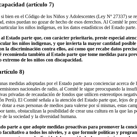
capacidad (artículo 7)
si bien en el Código de los Niños y Adolescentes (Ley Nº 27337) se r
ad, estos puedan no gozar de hecho de esos derechos. Al Comité le preoc
articular los niños indígenas, en los datos estadísticos del Estado parte.
l Estado parte que, con carácter prioritario, preste especial atenci
cular los niños indígenas, y que invierta la mayor cantidad posible
n la discriminación contra ellos, así como que recabe datos preciso
é recomienda también al Estado parte que tome medidas para preven
o extremo de los niños con discapacidad.
rtículo 8)
unas medidas adoptadas por el Estado parte para concienciar acerca de 
emisiones nacionales de radio, al Comité le sigue preocupando la insufi
tivas privadas de recaudación de fondos que utilicen estereotipos negat
ón Perú). El Comité señala a la atención del Estado parte que, lejos de 
 dotar a esas personas de medios para valerse por sí mismas, estas ca
or tanto, obstaculizan la posibilidad de crear una cultura en la que las
 de la sociedad y la diversidad humana.
tado parte a que adopte medidas proactivas para promover la concie
facultativo a todos los niveles, y a que formule políticas y progr