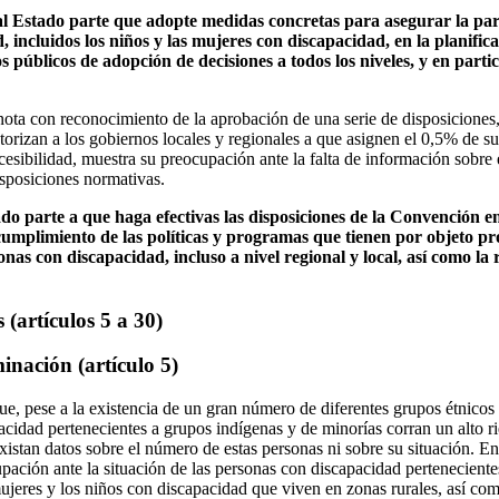
l Estado parte que adopte medidas concretas para asegurar la part
 incluidos los niños y las mujeres con discapacidad, en la planificac
s públicos de adopción de decisiones a todos los niveles, y en partic
nota con reconocimiento de la aprobación de una serie de disposiciones
torizan a los gobiernos locales y regionales a que asignen el 0,5% de su
cesibilidad, muestra su preocupación ante la falta de información sobre
isposiciones normativas.
ado parte a que haga efectivas las disposiciones de la Convención en
cumplimiento de las políticas y programas que tienen por objeto p
nas con discapacidad, incluso a nivel regional y local, así como la 
 (artículos 5 a 30)
inación (artículo 5)
e, pese a la existencia de un gran número de diferentes grupos étnicos 
cidad pertenecientes a grupos indígenas y de minorías corran un alto ri
istan datos sobre el número de estas personas ni sobre su situación. En
pación ante la situación de las personas con discapacidad perteneciente
mujeres y los niños con discapacidad que viven en zonas rurales, así co