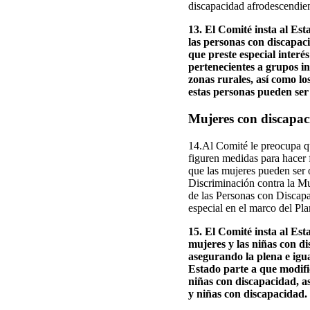
discapacidad afrodescendien
13. El Comité insta al Est
las personas con discapac
que preste especial interé
pertenecientes a grupos in
zonas rurales, así como lo
estas personas pueden ser
Mujeres con discapaci
14.Al Comité le preocupa q
figuren medidas para hacer 
que las mujeres pueden ser 
Discriminación contra la M
de las Personas con Discap
especial en el marco del Pl
15. El Comité insta al Est
mujeres y las niñas con d
asegurando la plena e igua
Estado parte a que modifiq
niñas con discapacidad, a
y niñas con discapacidad.