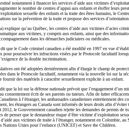
destiné notamment à financer les services d’aide aux victimes d’exploit
à augmenter le nombre de centres d’appui aux enfants et étoffer leurs pre
exploitation sexuelle des enfants et la traite des êtres humains, le Cent
tions sur la prévention de la traite et propose des services d’orientatio
) explique qu’au Québec, les centres d’aide aux victimes d’actes cri
aumatique aux victimes, y compris aux enfants, ainsi que des information
accompagnement dans les démarches judiciaires ou médicales.
dit que le Code criminel canadien a été modifié en 1997 en vue d’établ
ux pour poursuivre les infractions visées par le Protocole facultatif lors
l’exigence de la double incrimination.
islatives ont été adoptées dernièrement afin d’élargir le champ de protect
ées dans le Protocole facultatif, notamment via la nouvelle loi sur la séc
 fournir des matériels à caractère sexuellement explicite à un enfant.
it que la loi sur la défense nationale prévoit que l’engagement d’un m
 consentement écrit de ses parents ou tuteurs. Afin de lutter efficaceme
Canadiens à l’étranger, les ambassades canadiennes entretiennent des con
ment, les étrangers au Canada sont informés de leurs droits afin d’éviter 
let 2012, le Gouvernement canadien rejette les demandes de permis de tra
les de penser que le demandeur risque d’être victime d’exploitation sex
s d’aide aux victimes de traite à l’étranger, notamment en Colombie, a
es Nations Unies pour l’enfance (UNICEF) et Save the Children.