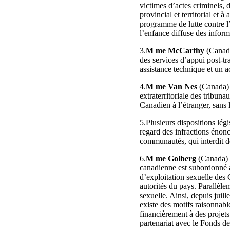
victimes d’actes criminels, 
provincial et territorial et 
programme de lutte contre l’
l’enfance diffuse des informa
3.
M me McCarthy
(Canada
des services d’appui post-tr
assistance technique et un 
4.
M me Van Nes
(Canada) 
extraterritoriale des tribuna
Canadien à l’étranger, sans 
5.Plusieurs dispositions lég
regard des infractions énonc
communautés, qui interdit de
6.
M me Golberg
(Canada) d
canadienne est subordonné au
d’exploitation sexuelle des 
autorités du pays. Parallèle
sexuelle. Ainsi, depuis juil
existe des motifs raisonnab
financièrement à des projet
partenariat avec le Fonds d