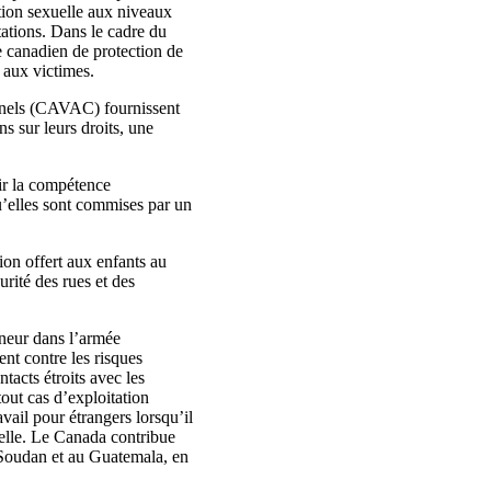
ation sexuelle aux niveaux
stations. Dans le cadre du
re canadien de protection de
n aux victimes.
minels (CAVAC) fournissent
s sur leurs droits, une
ir la compétence
qu’elles sont commises par un
ion offert aux enfants au
urité des rues et des
ineur dans l’armée
nt contre les risques
tacts étroits avec les
tout cas d’exploitation
vail pour étrangers lorsqu’il
uelle. Le Canada contribue
u Soudan et au Guatemala, en