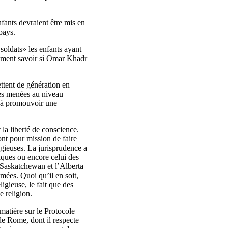
fants devraient être mis en
pays.
soldats» les enfants ayant
amment savoir si Omar Khadr
ettent de génération en
ves menées au niveau
es à promouvoir une
 la liberté de conscience.
ont pour mission de faire
igieuses. La jurisprudence a
liques ou encore celui des
a Saskatchewan et l’Alberta
mées. Quoi qu’il en soit,
igieuse, le fait que des
e religion.
 matière sur le Protocole
 de Rome, dont il respecte