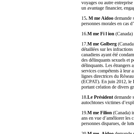
voyages ou autre entreprise 
un avantage financier, engag
15
. M me Aidoo
demande si
personnes morales en cas d’i
16.
M me Fi l ion
(Canada) r
17.
M me Golberg
(Canada) 
détaillées sur les infractio
canadiens ayant été condamn
des délinquants sexuels et p
délinquants. Les étrangers a
services compétents à leur a
lignes directrices du Réseau 
(ECPAT). En juin 2012, le Dé
portant création de divers g
18.
Le Président
demande si
autochtones victimes d’explo
19.
M me Filion
(Canada) in
ans en vue d’améliorer les c
personnes disparues, de lutt
20.
M me Aidoo
demande si