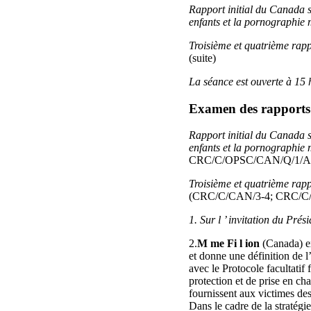
Rapport initial du Canada su
enfants et la pornographie 
Troisième et quatrième rapp
(suite)
La séance est ouverte à 15 
Examen des rapports 
Rapport initial du Canada su
enfants et la pornographie 
CRC/C/OPSC/CAN/Q/1/Ad
Troisième et quatrième rapp
(CRC/C/CAN/3-4; CRC/C/
1. Sur l ’ invitation du Pré
2.
M me Fi l ion
(Canada) ex
et donne une définition de l
avec le Protocole facultatif
protection et de prise en cha
fournissent aux victimes de
Dans le cadre de la stratégi