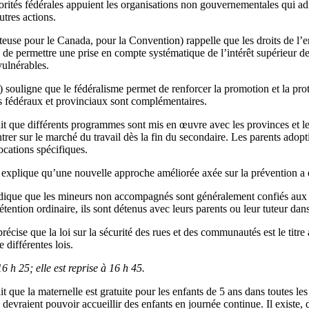
utorités fédérales appuient les organisations non gouvernementales qui 
utres actions.
euse pour le Canada, pour la Convention) rappelle que les droits de l’e
in de permettre une prise en compte systématique de l’intérêt supérieur de
vulnérables.
 souligne que le fédéralisme permet de renforcer la promotion et la prot
s fédéraux et provinciaux sont complémentaires.
t que différents programmes sont mis en œuvre avec les provinces et les 
trer sur le marché du travail dès la fin du secondaire. Les parents adopt
cations spécifiques.
explique qu’une nouvelle approche améliorée axée sur la prévention a 
dique que les mineurs non accompagnés sont généralement confiés aux s
tention ordinaire, ils sont détenus avec leurs parents ou leur tuteur dans
récise que la loi sur la sécurité des rues et des communautés est le titre
 différentes lois.
 h 25; elle est reprise à 16 h 45.
t que la maternelle est gratuite pour les enfants de 5 ans dans toutes l
 devraient pouvoir accueillir des enfants en journée continue. Il existe,