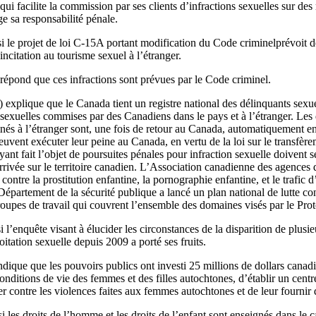
qui facilite la commission par ses clients d’infractions sexuelles sur des
e sa responsabilité pénale.
 le projet de loi C-15A portant modification du Code criminelprévoit de
ncitation au tourisme sexuel à l’étranger.
épond que ces infractions sont prévues par le Code criminel.
explique que le Canada tient un registre national des délinquants sex
ns sexuelles commises par des Canadiens dans le pays et à l’étranger. Les
és à l’étranger sont, une fois de retour au Canada, automatiquement enr
euvent exécuter leur peine au Canada, en vertu de la loi sur le transfère
yant fait l’objet de poursuites pénales pour infraction sexuelle doivent s
rrivée sur le territoire canadien. L’Association canadienne des agences 
contre la prostitution enfantine, la pornographie enfantine, et le trafic d
partement de la sécurité publique a lancé un plan national de lutte cont
roupes de travail qui couvrent l’ensemble des domaines visés par le Proto
 l’enquête visant à élucider les circonstances de la disparition de plus
itation sexuelle depuis 2009 a porté ses fruits.
dique que les pouvoirs publics ont investi 25 millions de dollars canad
onditions de vie des femmes et des filles autochtones, d’établir un centr
er contre les violences faites aux femmes autochtones et de leur fournir 
 les droits de l’homme et les droits de l’enfant sont enseignés dans le