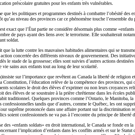
cation préscolaire gratuites pour les enfants très vulnérables.
e que les politiques et programmes destinés à combattre l’obésité des en
tôt qu’au niveau des provinces car ce phénomène touche l’ensemble du 
est exact que l’État partie ne considère désormais plus comme «enfants 
mbre de pays ayant des liens avec le terrorisme. Elle souhaiterait not
nt soldat.
t que la lutte contre les mauvaises habitudes alimentaires qui se transm
e action concertée des différents niveaux de gouvernement. Des initiati
 dès le stade de la grossesse; elles sont suivies d’autres actions destiné
 vie sains aux enfants tout au long de leur scolarité.
insiste sur l’importance que revêtent au Canada la liberté de religion et
la Constitution, l’éducation relève de la compétence des provinces, qui 
ments scolaires le droit des élèves d’exprimer ou non leurs croyances rel
oit des élèves de se soustraire à la prière chrétienne dans les écoles pub
 habit traditionnel. Quelques provinces comme l’Ontario, le Manitoba, l
s confessionnelles tandis que d’autres, comme le Québec, les ont suppri
our suprême prononcée dans une affaire portant sur la discrimination rel
lics soient confessionnels ne va pas à l’encontre du principe de liberté d
se des «enfants soldats» en droit international, le Canada se fonde en la
oncernant l’implication d’enfants dans les conflits armés et sur le Statut