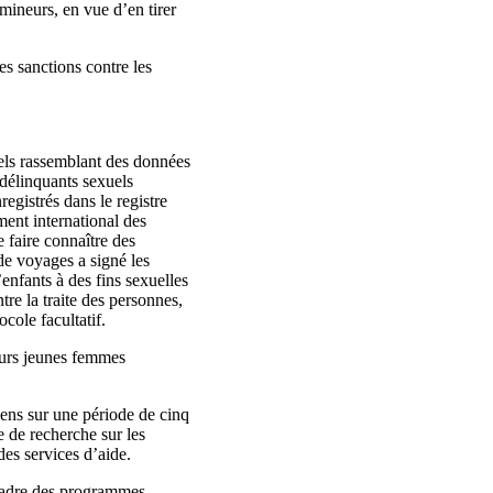
 mineurs, en vue d’en tirer
s sanctions contre les
uels rassemblant des données
 délinquants sexuels
egistrés dans le registre
ment international des
e faire connaître des
de voyages a signé les
’enfants à des fins sexuelles
re la traite des personnes,
cole facultatif.
ieurs jeunes femmes
iens sur une période de cinq
e de recherche sur les
des services d’aide.
 cadre des programmes