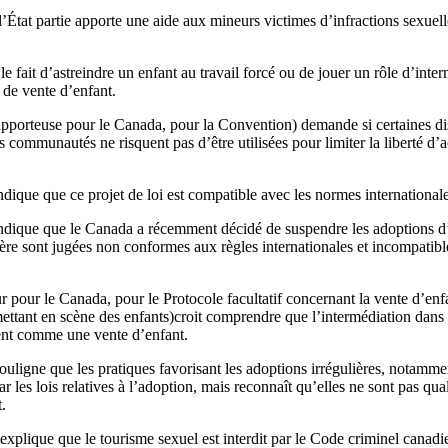
’État partie apporte une aide aux mineurs victimes d’infractions sexue
e fait d’astreindre un enfant au travail forcé ou de jouer un rôle d’int
de vente d’enfant.
pporteuse pour le Canada, pour la Convention) demande si certaines dis
es communautés ne risquent pas d’être utilisées pour limiter la liberté d’
dique que ce projet de loi est compatible avec les normes internationale
ndique que le Canada a récemment décidé de suspendre les adoptions d’
ière sont jugées non conformes aux règles internationales et incompatible
 pour le Canada, pour le Protocole facultatif concernant la vente d’enfan
mettant en scène des enfants)croit comprendre que l’intermédiation dan
ent comme une vente d’enfant.
uligne que les pratiques favorisant les adoptions irrégulières, notammen
ar les lois relatives à l’adoption, mais reconnaît qu’elles ne sont pas 
.
xplique que le tourisme sexuel est interdit par le Code criminel canadi