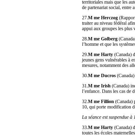
territoriales mais que les a
de partenariat social, entre a
27.
M me Herczog
(Rapport
traiter au niveau fédéral af
appui aux groupes les plus 
28.
M me Golberg
(Canada)
l’homme et que les système
29.
M me Harty
(Canada) di
jeunes gens vulnérables à en
mesures, notamment des allo
30.
M me Ducros
(Canada) 
31.
M me Irish
(Canada) in
l’enfance. Dans les cas de dé
32.
M me Fillion
(Canada) p
10, qui porte modification de
La séance est suspendue à 16
33.
M me Harty
(Canada) di
toutes les écoles maternelles