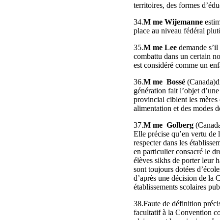
territoires, des formes d’édu
34.
M me Wijemanne
estim
place au niveau fédéral plu
35.
M me Lee
demande s’il 
combattu dans un certain no
est considéré comme un enfa
36.
M me Bossé
(Canada)di
génération fait l’objet d’un
provincial ciblent les mères
alimentation et des modes de
37.
M me Golberg
(Canada)
Elle précise qu’en vertu de 
respecter dans les établisse
en particulier consacré le dr
élèves sikhs de porter leur
sont toujours dotées d’école
d’après une décision de la C
établissements scolaires pub
38.Faute de définition préci
facultatif à la Convention c