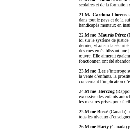
scolaires et de la formation
21.
M. Cardona Llorens
s
dans tout le pays et de la s
handicapés mentaux en insti
22.
M me Maurás Pérez
(
loi sur le système de justice
dernier, «Loi sur la sécurité
des rues en établissant une j
œuvre. Elle aimerait égaleme
fonctionner, ont été abandon
23.
M me Lee
s’interroge 
la vente d’enfants, la prosti
concernant l’implication d’e
24.
M me Herczog
(Rappor
excessive des enfants autoch
les mesures prises pour facil
25.
M me Bossé
(Canada) pr
tous les niveaux d’enseigne
26.
M me Harty
(Canada) pr