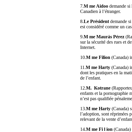
7.
M me Aidoo
demande si l
Canadien à l’étranger.
8.
Le Président
demande si l
est considéré comme un cas 
9.
M me Maurás Pérez
(Ra
sur la sécurité des rues et d
Internet.
10.
M me Filion
(Canada) in
11.
M me Harty
(Canada) i
dont les pratiques en la mat
de l’enfant.
12.
M. Kotrane
(Rapporteur
enfants et la pornographie 
n’est pas qualifiée pénalem
13.
M me Harty
(Canada) so
l’adoption, sont réprimées p
relevant de la vente d’enfant
14.
M me Fi l ion
(Canada) e