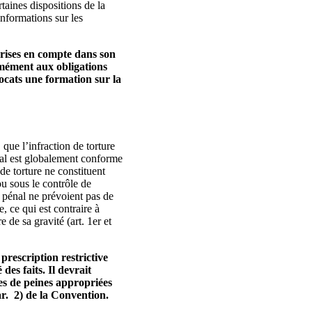
taines dispositions de la
informations sur les
 prises en compte dans son
ormément aux obligations
vocats une formation sur la
 que l’infraction de torture
énal est globalement conforme
 de torture ne constituent
ou sous le contrôle de
e pénal ne prévoient pas de
, ce qui est contraire à
e de sa gravité (art. 1er et
prescription restrictive
des faits. Il devrait
les de peines appropriées
ar. 2) de la Convention.