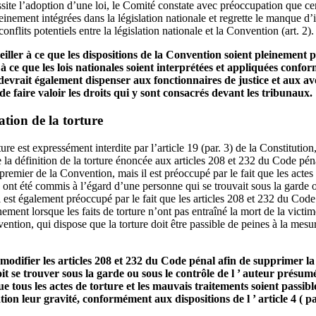
site l’adoption d’une loi, le Comité constate avec préoccupation que cer
inement intégrées dans la législation nationale et regrette le manque d’
onflits potentiels entre la législation nationale et la Convention (art. 2).
 veiller à ce que les dispositions de la Convention soient pleinement
 à ce que les lois nationales soient interprétées et appliquées conf
l devrait également dispenser aux fonctionnaires de justice et aux a
e faire valoir les droits qui y sont consacrés devant les tribunaux.
ation de la torture
re est expressément interdite par l’article 19 (par. 3) de la Constitution,
ue la définition de la torture énoncée aux articles 208 et 232 du Code p
 premier de la Convention, mais il est préoccupé par le fait que les actes
s ont été commis à l’égard d’une personne qui se trouvait sous la garde 
Il est également préoccupé par le fait que les articles 208 et 232 du Cod
ent lorsque les faits de torture n’ont pas entraîné la mort de la victime
nvention, qui dispose que la torture doit être passible de peines à la mesur
 modifier les articles 208 et 232 du Code pénal afin de supprimer la 
oit se trouver sous la garde ou sous le contrôle de l ’ auteur présumé 
ue tous les actes de torture et les mauvais traitements soient passib
ion leur gravité, conformément aux dispositions de l ’ article 4 ( p