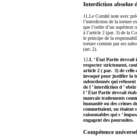
Interdiction absolue d
11.Le Comité note avec préoc
l’interdiction de la torture 
que l’ordre d’un supérieur o
à l’article 2 (par. 3) de la
le principe de la responsabi
torture commis par ses subo
(art. 2).
12.
L ’ État Partie devrait 
respecter strictement, conf
article 2 ( par. 3) de cell
invoqué pour justifier la 
subordonnés qui refusent d 
de l ’ interdiction d ’ obé
l ’ État Partie devrait éta
mauvais traitements commi
humanité ou des crimes de
commettaient, ou étaient su
raisonnables qui s ’ impos
engagent des poursuites.
Compétence universel