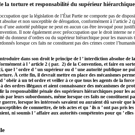
e la torture et responsabilité du supérieur hiérarchique
cupation que la législation de l’État Partie ne comporte pas de disposit
est absolue et non susceptible de dérogation, conformément à l’article 2 (
u d’une autorité publique ne peut en aucun cas être invoqué pour justif
 Convention. Il note également avec préoccupation que le droit interne ne
lité du donneur d’ordres ou du supérieur hiérarchique pour les mauvais t
rdonnés lorsque ces faits ne constituent pas des crimes contre l’humani
introduire dans son droit le principe de l ’ interdiction absolue de la 
ormément à l ’ article 2 ( par. 2) de la Convention, et faire en sort
e-ci, que l ’ ordre d ’ un supérieur ou d ’ une autorité publique ne p
torture. À cette fin, il devrait mettre en place des mécanismes perme
’ obéir à un tel ordre et veiller à ce que tous les agents de la forc
ir à des ordres illégaux et aient connaissance des mécanismes de prot
blir la responsabilité pénale des supérieurs hiérarchiques pour les ac
s par leurs subordonnés, même lorsque ces faits ne constituent pas
 guerre, lorsque les intéressés savaient ou auraient dû savoir que
sceptibles de commettre, de tels actes et qu ’ ils n ’ ont pas pris l
aient, ni soumis l ’ affaire aux autorités compétentes pour qu ’ ell
le