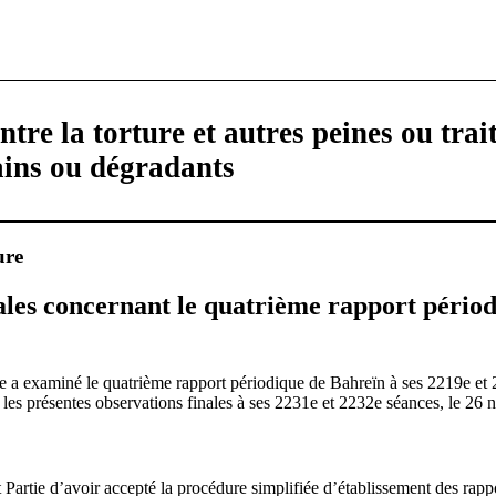
tre la torture et autres peines ou tra
ains ou dégradants
ure
ales concernant le quatrième rapport pério
re a examiné le quatrième rapport périodique de Bahreïn à ses 2219e et 
les présentes observations finales à ses 2231e et 2232e séances, le 26
t Partie d’avoir accepté la procédure simplifiée d’établissement des rapp