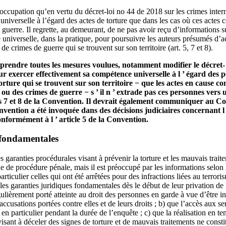
ccupation qu’en vertu du décret-loi no 44 de 2018 sur les crimes intern
niverselle à l’égard des actes de torture que dans les cas où ces actes 
guerre. Il regrette, au demeurant, de ne pas avoir reçu d’informations s
universelle, dans la pratique, pour poursuivre les auteurs présumés d’act
e crimes de guerre qui se trouvent sur son territoire (art. 5, 7 et 8).
t prendre toutes les mesures voulues, notamment modifier le décret- 
ur exercer effectivement sa compétence universelle à l ’ égard des
orture qui se trouvent sur son territoire − que les actes en cause c
 ou des crimes de guerre − s ’ il n ’ extrade pas ces personnes vers 
 7 et 8 de la Convention. Il devrait également communiquer au Co
nvention a été invoquée dans des décisions judiciaires concernant l ’
nformément à l ’ article 5 de la Convention.
 fondamentales
garanties procédurales visant à prévenir la torture et les mauvais trait
de de procédure pénale, mais il est préoccupé par les informations selon l
rticulier celles qui ont été arrêtées pour des infractions liées au terrori
es garanties juridiques fondamentales dès le début de leur privation de li
régulièrement porté atteinte au droit des personnes en garde à vue d’être 
 accusations portées contre elles et de leurs droits ; b) que l’accès aux s
 en particulier pendant la durée de l’enquête ; c) que la réalisation en t
ant à déceler des signes de torture et de mauvais traitements ne consti