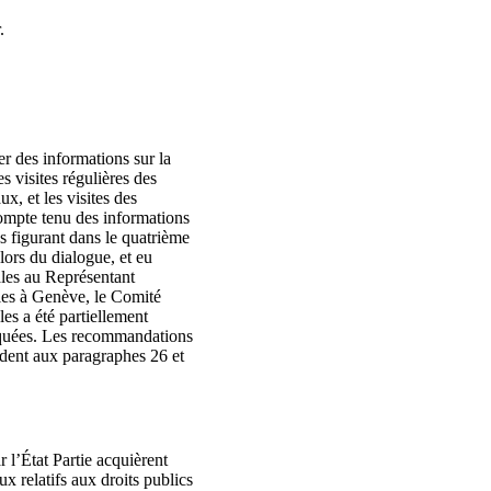
.
r des informations sur la
s visites régulières des
x, et les visites des
ompte tenu des informations
ns figurant dans le quatrième
lors du dialogue, et eu
ales au Représentant
ales à Genève, le Comité
es a été partiellement
liquées. Les recommandations
ondent aux paragraphes 26 et
r l’État Partie acquièrent
ux relatifs aux droits publics