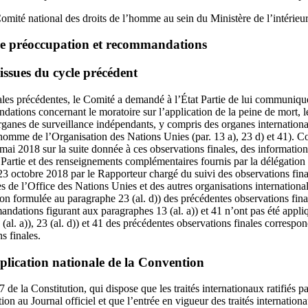
omité national des droits de l’homme au sein du Ministère de l’intérieur
de préoccupation et recommandations
issues du cycle précédent
ales précédentes, le Comité a demandé à l’État Partie de lui communique
ations concernant le moratoire sur l’application de la peine de mort, le
rganes de surveillance indépendants, y compris des organes internationau
homme de l’Organisation des Nations Unies (par. 13 a), 23 d) et 41). C
1 mai 2018 sur la suite donnée à ces observations finales, des informatio
 Partie et des renseignements complémentaires fournis par la délégation 
e 23 octobre 2018 par le Rapporteur chargé du suivi des observations fin
 de l’Office des Nations Unies et des autres organisations internation
n formulée au paragraphe 23 (al. d)) des précédentes observations final
andations figurant aux paragraphes 13 (al. a)) et 41 n’ont pas été app
(al. a)), 23 (al. d)) et 41 des précédentes observations finales corresp
s finales.
pplication nationale de la Convention
 de la Constitution, qui dispose que les traités internationaux ratifiés pa
tion au Journal officiel et que l’entrée en vigueur des traités internationa