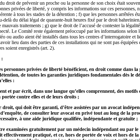
 du droit de prévenir un proche ou la personne de son choix était souvent 
onnes privées de liberté, y compris les informations sur ces personnes, n’
rente à tous les stades de la détention ; f) que les personnes arrêtées ét
-delà du délai légal de quarante-huit heures fixé par le droit bahreïnien
 mauvais traitements ; g) que le droit de l’accusé de contester la légali
specté. Le Comité reste également préoccupé par les informations selon l
o ou audio aient été installés dans tous les centres d’interrogatoire et l
avoir lieu dans des parties de ces installations qui ne sont pas équipées 
es soient enregistrés (art. 2).
 :
les personnes privées de liberté bénéficient, en droit comme dans la
 détention, de toutes les garanties juridiques fondamentales dès le d
’elles :
ent et par écrit, dans une langue qu’elles comprennent, des motifs d
portée contre elles et de leurs droits ;
r droit, qui doit être garanti, d’être assistées par un avocat indépe
d’enquête, de consulter leur avocat en privé tout au long de la pr
 nécessaire, à une aide juridique qualifiée, indépendante et gratuite ;
être examinées gratuitement par un médecin indépendant ou par le 
 effectivement pratiqué, et ce, hors de portée de voix et hors de la 