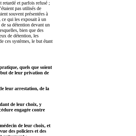
retardé et parfois refusé ;
étaient pas utilisés de
aient souvent présentées à
, ce qui les exposait à un
té de sa détention devant un
esquelles, bien que des
ieux de détention, les
de ces systèmes, le but étant
 pratique, quels que soient
ébut de leur privation de
e leur arrestation, de la
ndant de leur choix, y
océdure engagée contre
médecin de leur choix, et
vue des policiers et des