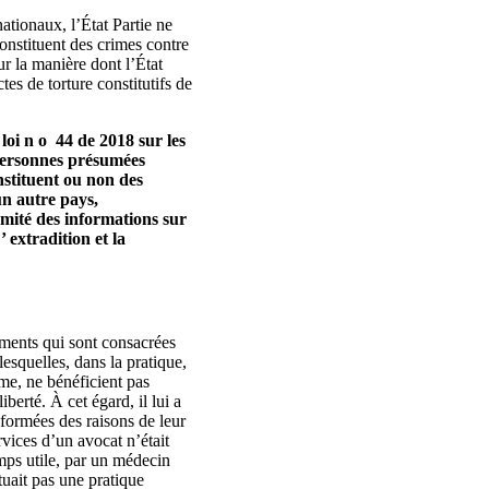
ationaux, l’État Partie ne
constituent des crimes contre
ur la manière dont l’État
es de torture constitutifs de
loi n o 44 de 2018 sur les
 personnes présumées
onstituent ou non des
un autre pays,
mité des informations sur
 extradition et la
ements qui sont consacrées
esquelles, dans la pratique,
sme, ne bénéficient pas
berté. À cet égard, il lui a
informées des raisons de leur
ervices d’un avocat n’était
emps utile, par un médecin
tuait pas une pratique