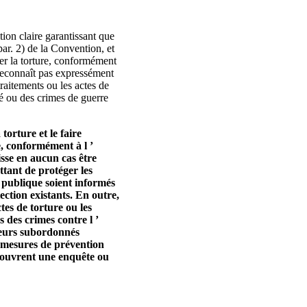
ion claire garantissant que
par. 2) de la Convention, et
ier la torture, conformément
 reconnaît pas expressément
raitements ou les actes de
té ou des crimes de guerre
torture et le faire
e, conformément à l ’
uisse en aucun cas être
ttant de protéger les
e publique soient informés
ection existants. En outre,
tes de torture ou les
 des crimes contre l ’
 leurs subordonnés
es mesures de prévention
es ouvrent une enquête ou