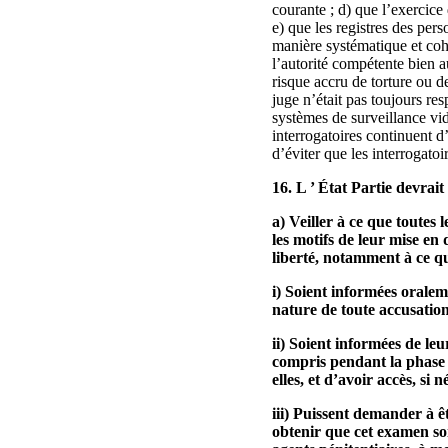
courante ; d) que l’exercice
e) que les registres des pers
manière systématique et cohé
l’autorité compétente bien au
risque accru de torture ou de
juge n’était pas toujours re
systèmes de surveillance vidé
interrogatoires continuent d’
d’éviter que les interrogatoir
16. L ’ État Partie devrait
a) Veiller à ce que toutes 
les motifs de leur mise en
liberté, notamment à ce qu
i) Soient informées oralem
nature de toute accusation 
ii) Soient informées de leu
compris pendant la phase 
elles, et d’avoir accès, si
iii) Puissent demander à 
obtenir que cet examen soit