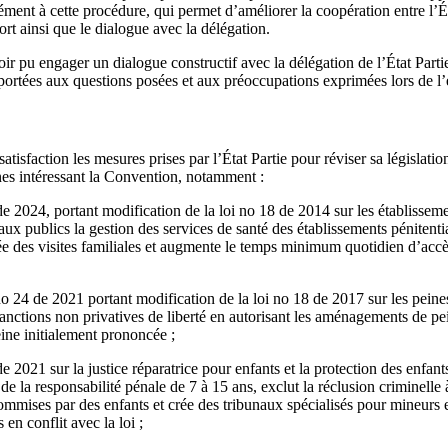
ent à cette procédure, qui permet d’améliorer la coopération entre l’Ét
rt ainsi que le dialogue avec la délégation.
oir pu engager un dialogue constructif avec la délégation de l’État Parti
pportées aux questions posées et aux préoccupations exprimées lors de l
tisfaction les mesures prises par l’État Partie pour réviser sa législatio
nes intéressant la Convention, notamment :
de 2024, portant modification de la loi no 18 de 2014 sur les établisseme
aux publics la gestion des services de santé des établissements pénitentia
e des visites familiales et augmente le temps minimum quotidien d’accès à 
o 24 de 2021 portant modification de la loi no 18 de 2017 sur les peines
sanctions non privatives de liberté en autorisant les aménagements de pe
eine initialement prononcée ;
de 2021 sur la justice réparatrice pour enfants et la protection des enfan
e de la responsabilité pénale de 7 à 15 ans, exclut la réclusion criminell
commises par des enfants et crée des tribunaux spécialisés pour mineurs 
 en conflit avec la loi ;