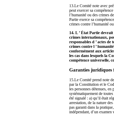
13.Le Comité note avec préo
peut exercer sa compétence u
l’humanité ou des crimes de 
Partie exerce sa compétence 
crimes contre l’humanité ou d
14. L ’ État Partie devrai
crimes internationaux, po
responsables d ’ actes de t
crimes contre l ’ humanité
conformément aux articles
les cas dans lesquels la Co
compétence universelle, co
Garanties juridiques
15.Le Comité prend note des 
par la Constitution et le Co
les personnes détenues, en pa
systématiquement de toutes l
été signalé : a) qu’il était 
arrestation, de la nature des
pas garanti dans la pratique,
indépendant, d’un examen vis