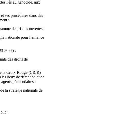
ctes liés au génocide, aux
s et ses procédures dans des
ment :
gramme de prisons ouvertes ;
égie nationale pour l’enfance
23-2027) ;
nale des droits de
 de la Croix-Rouge (CICR)
 les lieux de détention et de
agents pénitentiaires ;
de la stratégie nationale de
blic ;