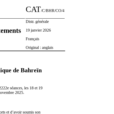
CAT
/C/BHR/CO/4
Distr. générale
itements
19 janvier 2026
Français
Original : anglais
dique de Bahreïn
2222e séances, les 18 et 19
 novembre 2025.
orts et d’avoir soumis son