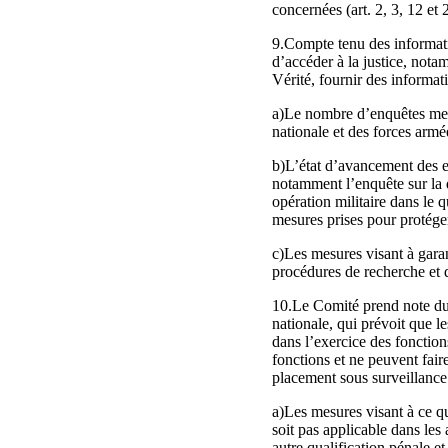
concernées (art. 2, 3, 12 et 
9.Compte tenu des informati
d’accéder à la justice, nota
Vérité, fournir des informati
a)Le nombre d’enquêtes mené
nationale et des forces armé
b)L’état d’avancement des e
notamment l’enquête sur la 
opération militaire dans le 
mesures prises pour protéger
c)Les mesures visant à garant
procédures de recherche et d
10.Le Comité prend note du n
nationale, qui prévoit que 
dans l’exercice des fonction
fonctions et ne peuvent fair
placement sous surveillance 
a)Les mesures visant à ce qu
soit pas applicable dans les 
autre qualification pénale e