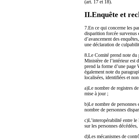
(art. 17 et 18).
II.Enquête et re
7.En ce qui concerne les pa
disparition forcée survenus 
d’avancement des enquêtes, l
une déclaration de culpabilit
8.Le Comité prend note du p
Ministère de l’intérieur est
prend la forme d’une page W
également note du paragraphe
localisées, identifiées et no
a)Le nombre de registres de p
mise à jour ;
b)Le nombre de personnes e
nombre de personnes dispar
c)L’interopérabilité entre l
sur les personnes décédées, 
d)Les mécanismes de contrôle