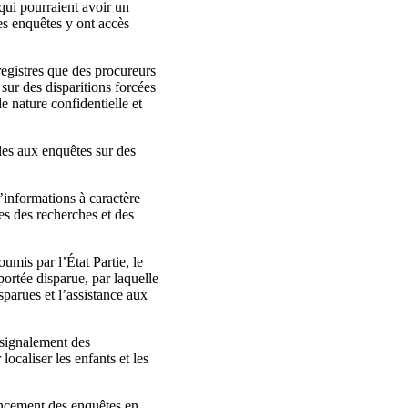
qui pourraient avoir un
des enquêtes y ont accès
registres que des procureurs
sur des disparitions forcées
e nature confidentielle et
iles aux enquêtes sur des
’informations à caractère
ées des recherches et des
mis par l’État Partie, le
portée disparue, par laquelle
sparues et l’assistance aux
e signalement des
ocaliser les enfants et les
vancement des enquêtes en