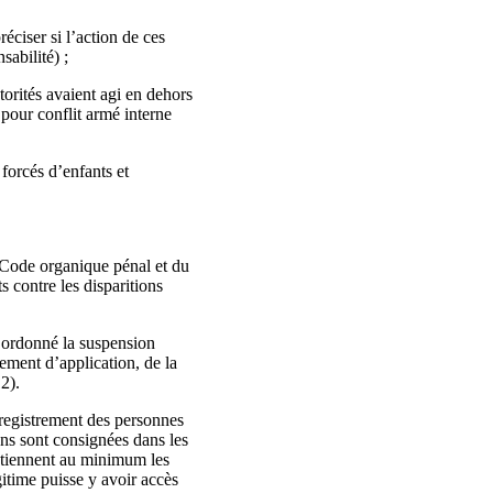
éciser si l’action de ces
sabilité) ;
torités avaient agi en dehors
 pour conflit armé interne
forcés d’enfants et
du Code organique pénal et du
 contre les disparitions
a ordonné la suspension
lement d’application, de la
12).
registrement des personnes
ions sont consignées dans les
contiennent au minimum les
gitime puisse y avoir accès