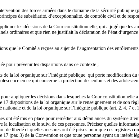
intervention des forces armées dans le domaine de la sécurité publique (pr
incipes de subsidiarité, d’exceptionnalité, de contrôle civil et de respon
pliquer les décisions de la Cour constitutionnelle, qui a jugé que les au
ls ordinaires et que rien ne justifiait la déclaration de l’état d’urgence
ons que le Comité a reçues au sujet de l’augmentation des enrôlements 
e pour prévenir les disparitions dans ce contexte ;
tats de la loi organique sur l’intégrité publique, qui porte modification 
olescence en ce qui concerne la protection des enfants et des adolescents
 pour appliquer les décisions dans lesquelles la Cour constitutionnelle 
de 17 dispositions de la loi organique sur le renseignement et de son règ
é nationale et de la loi organique sur l’intégrité publique (art. 2, 4, 7 et 
s ont été mis en place pour remédier aux défaillances du système d’en
re la localisation et le suivi de ces personnes. Préciser quelles informat
tion de liberté et quelles mesures ont été prises pour que ces registres 
cle 17 (par. 3) de la Convention et que toute personne ayant un intérêt lé