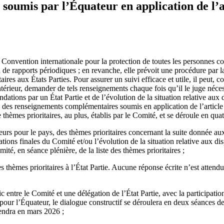
oumis par l’Équateur en application de l’ar
Convention internationale pour la protection de toutes les personnes con
 de rapports périodiques ; en revanche, elle prévoit une procédure par 
es aux États Parties. Pour assurer un suivi efficace et utile, il peut, c
térieur, demander de tels renseignements chaque fois qu’il le juge nécess
ations par un État Partie et de l’évolution de la situation relative aux d
des renseignements complémentaires soumis en application de l’article 2
hèmes prioritaires, au plus, établis par le Comité, et se déroule en quat
teurs pour le pays, des thèmes prioritaires concernant la suite donnée 
tions finales du Comité et/ou l’évolution de la situation relative aux dis
mité, en séance plénière, de la liste des thèmes prioritaires ;
s thèmes prioritaires à l’État Partie. Aucune réponse écrite n’est attendu
 entre le Comité et une délégation de l’État Partie, avec la participation
pour l’Équateur, le dialogue constructif se déroulera en deux séances de 
iendra en mars 2026 ;