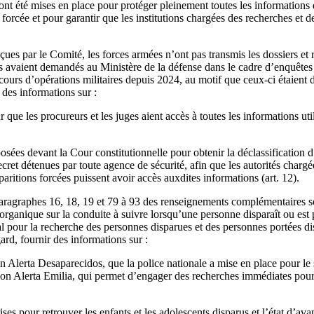
 ont été mises en place pour protéger pleinement toutes les informations 
 forcée et pour garantir que les institutions chargées des recherches et 
çues par le Comité, les forces armées n’ont pas transmis les dossiers et 
s avaient demandés au Ministère de la défense dans le cadre d’enquêtes 
 cours d’opérations militaires depuis 2024, au motif que ceux-ci étaient d
 des informations sur :
que les procureurs et les juges aient accès à toutes les informations ut
ées devant la Cour constitutionnelle pour obtenir la déclassification d
secret détenues par toute agence de sécurité, afin que les autorités charg
paritions forcées puissent avoir accès auxdites informations (art. 12).
aragraphes 16, 18, 19 et 79 à 93 des renseignements complémentaires sou
organique sur la conduite à suivre lorsqu’une personne disparaît ou est 
al pour la recherche des personnes disparues et des personnes portées di
ard, fournir des informations sur :
ion Alerta Desaparecidos, que la police nationale a mise en place pour l
ation Alerta Emilia, qui permet d’engager des recherches immédiates pour l
ises pour retrouver les enfants et les adolescents disparus et l’état d’a