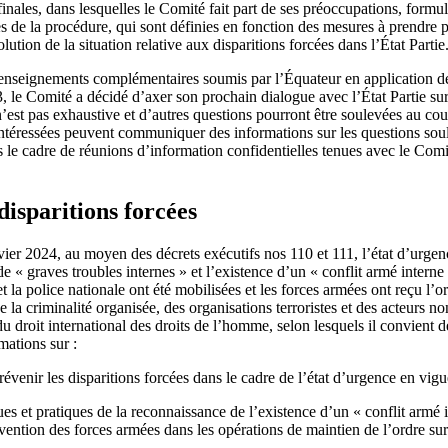
inales, dans lesquelles le Comité fait part de ses préoccupations, form
s de la procédure, qui sont définies en fonction des mesures à prendre 
tion de la situation relative aux disparitions forcées dans l’État Partie
enseignements complémentaires soumis par l’Équateur en application de l
le Comité a décidé d’axer son prochain dialogue avec l’État Partie sur l
 n’est pas exhaustive et d’autres questions pourront être soulevées au co
intéressées peuvent communiquer des informations sur les questions so
ns le cadre de réunions d’information confidentielles tenues avec le Com
disparitions forcées
er 2024, au moyen des décrets exécutifs nos 110 et 111, l’état d’urgenc
 de « graves troubles internes » et l’existence d’un « conflit armé intern
et la police nationale ont été mobilisées et les forces armées ont reçu l’
de la criminalité organisée, des organisations terroristes et des acteurs no
 droit international des droits de l’homme, selon lesquels il convient de 
mations sur :
évenir les disparitions forcées dans le cadre de l’état d’urgence en vigu
s et pratiques de la reconnaissance de l’existence d’un « conflit armé in
rvention des forces armées dans les opérations de maintien de l’ordre sur l