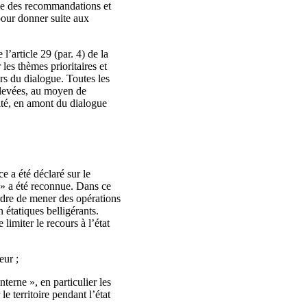
ule des recommandations et
pour donner suite aux
.
’article 29 (par. 4) de la
es thèmes prioritaires et
urs du dialogue. Toutes les
ulevées, au moyen de
ité, en amont du dialogue
e a été déclaré sur le
e » a été reconnue. Dans ce
ordre de mener des opérations
n étatiques belligérants.
limiter le recours à l’état
eur ;
terne », en particulier les
e territoire pendant l’état