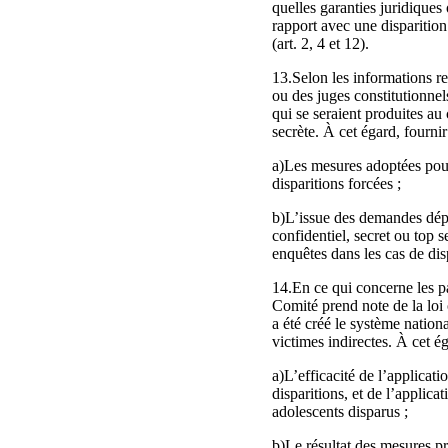
quelles garanties juridiques
rapport avec une disparition
(art. 2, 4 et 12).
13.Selon les informations re
ou des juges constitutionnel
qui se seraient produites au
secrète. À cet égard, fournir
a)Les mesures adoptées pour 
disparitions forcées ;
b)L’issue des demandes dépos
confidentiel, secret ou top 
enquêtes dans les cas de dis
14.En ce qui concerne les p
Comité prend note de la loi 
a été créé le système nation
victimes indirectes. À cet ég
a)L’efficacité de l’applicat
disparitions, et de l’applic
adolescents disparus ;
b)Le résultat des mesures pr