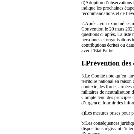
d)Adoption d’observations f
indique les prochaines étape
recommandations et de l’évolu
2.Après avoir examiné les r
Convention le 20 mars 2023, 
questions ci‑après. La liste
personnes et organisations 
contributions écrites ou da
avec l’État Partie.
I.Prévention des 
3.Le Comité note qu’en janvi
territoire national en raison
contexte, les forces armées 
militaires de neutralisation 
Compte tenu des principes du
d’urgence, fournir des infor
a)Les mesures prises pour pr
b)Les conséquences juridique
dispositions régissant l’inte
d’urgence ;