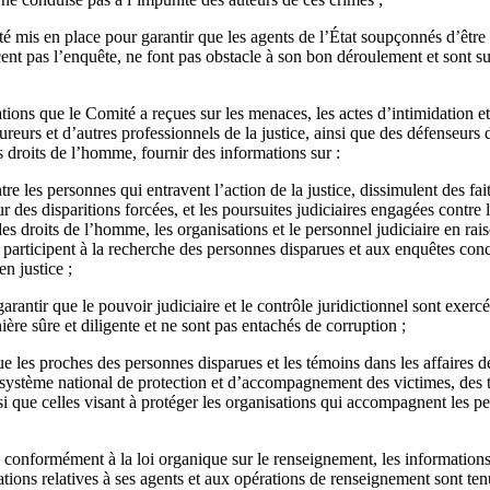
é mis en place pour garantir que les agents de l’État soupçonnés d’êtr
cent pas l’enquête, ne font pas obstacle à son bon déroulement et sont s
ons que le Comité a reçues sur les menaces, les actes d’intimidation et
ureurs et d’autres professionnels de la justice, ainsi que des défenseurs
 droits de l’homme, fournir des informations sur :
re les personnes qui entravent l’action de la justice, dissimulent des fa
 des disparitions forcées, et les poursuites judiciaires engagées contre 
es droits de l’homme, les organisations et le personnel judiciaire en rais
i participent à la recherche des personnes disparues et aux enquêtes conce
n justice ;
rantir que le pouvoir judiciaire et le contrôle juridictionnel sont exerc
ière sûre et diligente et ne sont pas entachés de corruption ;
e les proches des personnes disparues et les témoins dans les affaires de
 système national de protection et d’accompagnement des victimes, des t
i que celles visant à protéger les organisations qui accompagnent les p
 conformément à la loi organique sur le renseignement, les information
tions relatives à ses agents et aux opérations de renseignement sont ten