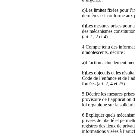
c)Les limites fixées pour l’
dernières est conforme aux pr
d)Les mesures prises pour ap
des mécanismes constitutionne
(art. 1, 2 et 4).
4.Compte tenu des informati
d’adolescents, décrire :
a)L’action actuellement mené
b)Les objectifs et les résul
Code de l’enfance et de l’ad
forcées (art. 2, 4 et 25).
5.Décrire les mesures prises
provisoire de l’application 
loi organique sur la solidarit
6.Expliquer quels mécanisme
privées de liberté et permett
registres des lieux de priva
informations visées à l’arti