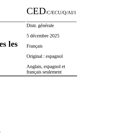
CED
/C/ECU/Q/AI/1
Distr. générale
5 décembre 2025
es les
Français
Original : espagnol
Anglais, espagnol et
français seulement
s