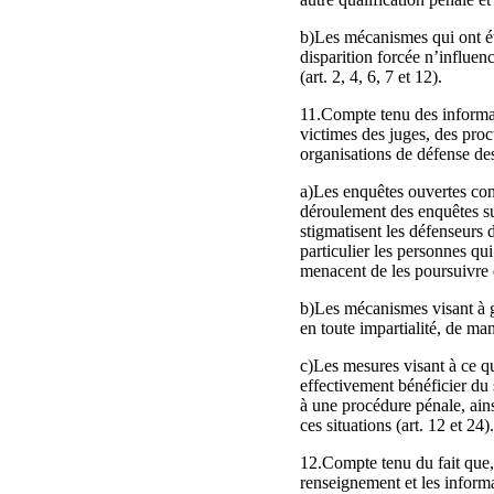
b)Les mécanismes qui ont ét
disparition forcée n’influen
(art. 2, 4, 6, 7 et 12).
11.Compte tenu des informati
victimes des juges, des proc
organisations de défense des
a)Les enquêtes ouvertes cont
déroulement des enquêtes sur
stigmatisent les défenseurs d
particulier les personnes qu
menacent de les poursuivre e
b)Les mécanismes visant à ga
en toute impartialité, de man
c)Les mesures visant à ce qu
effectivement bénéficier du
à une procédure pénale, ains
ces situations (art. 12 et 24).
12.Compte tenu du fait que,
renseignement et les informa