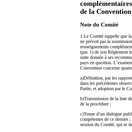
complémentaires s
de la Convention
Note du Comité
1.Le Comité rappelle que la 
ne prévoit pas la soumission
renseignements complémentair
(par. 1) de son Règlement in
suite donnée à ses recommand
pays en question. L’examen 
Convention concerne quatre t
a)Définition, par les rappor
dans les précédentes observa
Partie, et adoption par le Co
b)Transmission de la liste de
de la procédure ;
c)Tenue d’un dialogue public
compétentes de ce dernier ; 
session du Comité, qui se t