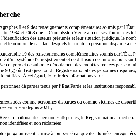
cherche
ragraphes 8 et 9 des renseignements complémentaires soumis par l’État P
entre 1984 et 2008 que la Commission Vérité a recensés, fournir des inf
’identification des auteurs présumés et leur situation juridique, le nomb
é et le nombre de cas dans lesquels le sort de la personne disparue a été 
aragraphe 19 des renseignements complémentaires soumis par l’État Par
 doté d’un système d’enregistrement et de diffusion des informations sur
eb et permet de suivre le déroulement des enquêtes menées par le minis
 90 g) où il est question du Registre national des personnes disparues,
n identifiées. À cet égard, fournir des informations sur :
ersonnes disparues tenus par l’État Partie et les institutions responsabl
nregistrées comme personnes disparues ou comme victimes de dispariti
ues en prison depuis 2021 ;
e Registre national des personnes disparues, le Registre national médico-
non identifiées et non réclamées ;
 qui garantissent la mise à jour systématique des données enregistrées p