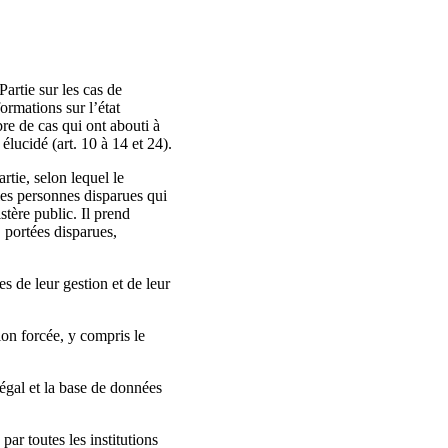
artie sur les cas de
ormations sur l’état
re de cas qui ont abouti à
élucidé (art. 10 à 14 et 24).
tie, selon lequel le
 les personnes disparues qui
tère public. Il prend
 portées disparues,
es de leur gestion et de leur
on forcée, y compris le
légal et la base de données
ar toutes les institutions