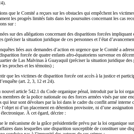
24).
ons que le Comité a reçues sur les obstacles qui empêchent les victimes
mment les progrès limités faits dans les poursuites concernant les cas r
ons sur :
es sur des allégations concernant des disparitions forcées impliquant
es (préciser la situation juridique de ces personnes et l’état d’avancemen
nquêtes liées aux demandes d’action en urgence que le Comité a adressée
disparition forcée de quatre enfants afro-équatoriens survenue en déce
quartier de Las Malvinas à Guayaquil (préciser la situation juridique des
 les proches et les témoins) ;
ir que les victimes de disparition forcée ont accès à la justice et partici
’enquête (art. 2, 3, 12 et 24).
ouvel article 542.1 du Code organique pénal, introduit par la loi organ
les membres de la police nationale ou des forces armées visés par une e
s qui leur sont dévolues par la loi dans le cadre du conflit armé interne 
e l’objet ni d’un placement en détention provisoire, ni d’une assignation
électronique. À cet égard, décrire :
e le mécanisme de la grâce présidentielle prévu par la loi organique sur 
affaires dans lesquelles une disparition susceptible de constituer une dis
t ne conduise pas à l’impunité des auteurs de ces crimes ;