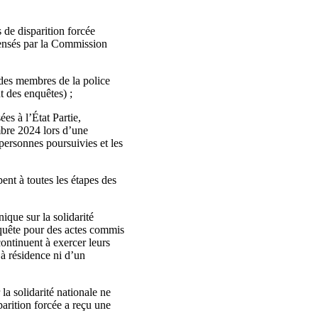
 de disparition forcée
ecensés par la Commission
 des membres de la police
t des enquêtes) ;
s à l’État Partie,
mbre 2024 lors d’une
 personnes poursuivies et les
pent à toutes les étapes des
ique sur la solidarité
nquête pour des actes commis
continuent à exercer leurs
 à résidence ni d’un
la solidarité nationale ne
parition forcée a reçu une