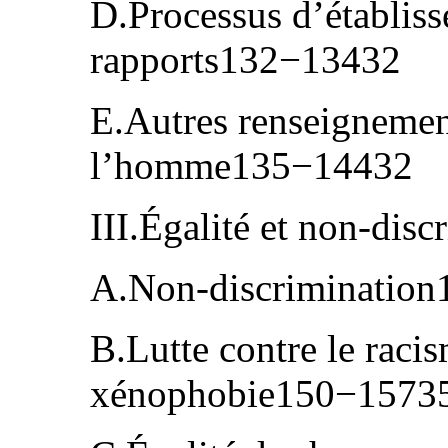
D.Processus d’établis
rapports132−13432
E.Autres renseignement
l’homme135−14432
III.Égalité et non-di
A.Non-discriminatio
B.Lutte contre le racis
xénophobie150−1573