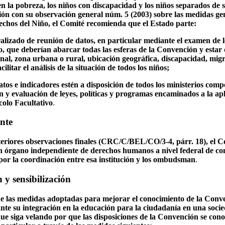
n la pobreza, los niños con discapacidad y los niños separados de 
ión con su observación general núm. 5 (2003) sobre las medidas gen
chos del Niño, el Comité recomienda que el Estado parte:
ralizado de reunión de datos, en particular mediante el examen de l
o, que deberían abarcar todas las esferas de la Convención y estar
onal, zona urbana o rural, ubicación geográfica, discapacidad, migr
ilitar el análisis de la situación de todos los niños;
atos e indicadores estén a disposición de todos los ministerios compe
n y evaluación de leyes, políticas y programas encaminados a la apli
olo Facultativo
.
nte
teriores observaciones finales (CRC/C/BEL/CO/3-4, párr. 18), el 
n órgano independiente de derechos humanos a nivel federal de co
 por la coordinación entre esa institución y los ombudsman
.
 y sensibilización
e las medidas adoptadas para mejorar el conocimiento de la Conve
ante su integración en la educación para la ciudadanía en una soci
 que siga velando por que las disposiciones de la Convención se co