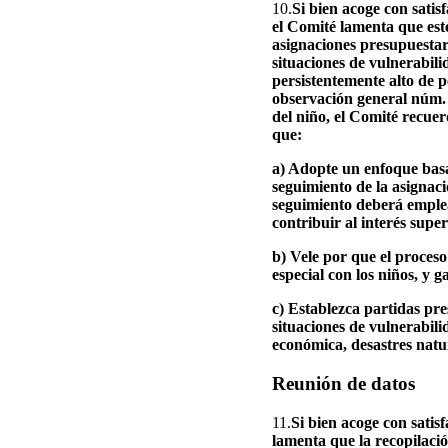
10.
Si bien acoge con satis
el Comité lamenta que este
asignaciones presupuestari
situaciones de vulnerabili
persistentemente alto de p
observación general núm. 
del niño, el Comité recue
que:
a) Adopte un enfoque basa
seguimiento de la asignaci
seguimiento deberá emple
contribuir al interés super
b) Vele por que el proceso
especial con los niños, y 
c) Establezca partidas pre
situaciones de vulnerabili
económica, desastres natur
Reunión de datos
11.
Si bien acoge con satis
lamenta que la recopilació