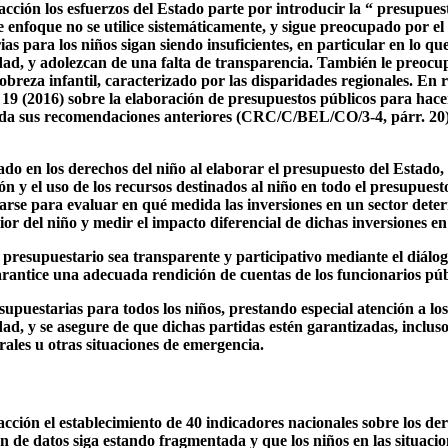
facción los esfuerzos del Estado parte por introducir la “ presupuest
 enfoque no se utilice sistemáticamente, y sigue preocupado por el
as para los niños sigan siendo insuficientes, en particular en lo que
dad, y adolezcan de una falta de transparencia. También le preocup
obreza infantil, caracterizado por las disparidades regionales. En 
19 (2016) sobre la elaboración de presupuestos públicos para hacer
rda sus recomendaciones anteriores (CRC/C/BEL/CO/3-4, párr. 20) 
do en los derechos del niño al elaborar el presupuesto del Estado, 
ón y el uso de los recursos destinados al niño en todo el presupuesto
arse para evaluar en qué medida las inversiones en un sector det
ior del niño y medir el impacto diferencial de dichas inversiones en 
 presupuestario sea transparente y participativo mediante el diálo
garantice una adecuada rendición de cuentas de los funcionarios púb
supuestarias para todos los niños, prestando especial atención a lo
dad, y se asegure de que dichas partidas estén garantizadas, incluso 
ales u otras situaciones de emergencia.
facción el establecimiento de 40 indicadores nacionales sobre los de
n de datos siga estando fragmentada y que los niños en las situaci