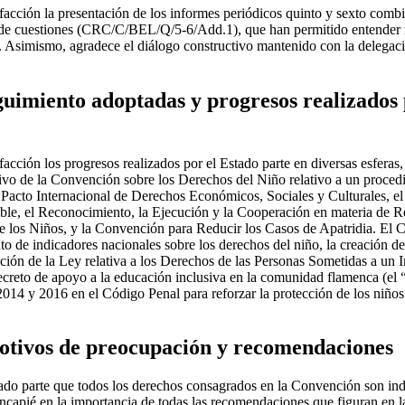
facción la presentación de los informes periódicos quinto y sexto combi
sta de cuestiones (CRC/C/BEL/Q/5-6/Add.1), que han permitido entender m
s. Asimismo, agradece el diálogo constructivo mantenido con la delegaci
guimiento adoptadas y progresos realizados 
acción los progresos realizados por el Estado parte en diversas esferas,
tivo de la Convención sobre los Derechos del Niño relativo a un proce
l Pacto Internacional de Derechos Económicos, Sociales y Culturales, el
le, el Reconocimiento, la Ejecución y la Cooperación en materia de R
e los Niños, y la Convención para Reducir los Casos de Apatridia. El
to de indicadores nacionales sobre los derechos del niño, la creación del
ción de la Ley relativa a los Derechos de las Personas Sometidas a un 
creto de apoyo a la educación inclusiva en la comunidad flamenca (el
014 y 2016 en el Código Penal para reforzar la protección de los niños
motivos de preocupación y recomendaciones
ado parte que todos los derechos consagrados en la Convención son indi
incapié en la importancia de todas las recomendaciones que figuran en l