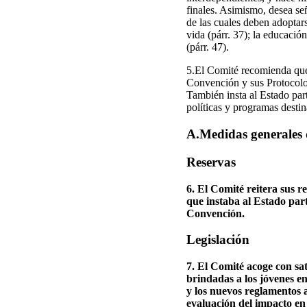
finales. Asimismo, desea señ
de las cuales deben adoptars
vida (párr. 37); la educación
(párr. 47).
5.El Comité recomienda que 
Convención y sus Protocolos
También insta al Estado part
políticas y programas destin
A.Medidas generales de
Reservas
6. El Comité reitera sus
que instaba al Estado parte
Convención.
Legislación
7. El Comité acoge con sa
brindadas a los jóvenes e
y los nuevos reglamentos 
evaluación del impacto en