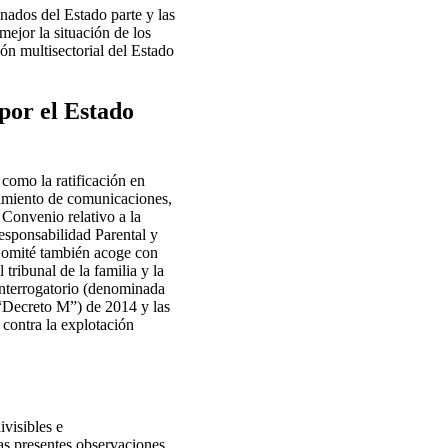
nados del Estado parte y las
ejor la situación de los
ón multisectorial del Estado
por el Estado
 como la ratificación en
dimiento de comunicaciones,
 Convenio relativo a la
esponsabilidad Parental y
 Comité también acoge con
 tribunal de la familia y la
Interrogatorio (denominada
 “Decreto M”) de 2014 y las
 contra la explotación
visibles e
as presentes observaciones