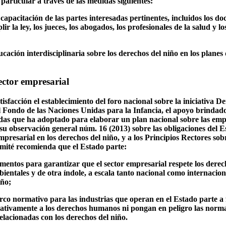
articular a través de las medidas siguientes:
 capacitación de las partes interesadas pertinentes, incluidos los do
 la ley, los jueces, los abogados, los profesionales de la salud y lo
ucación interdisciplinaria sobre los derechos del niño en los planes 
ector empresarial
isfacción el establecimiento del foro nacional sobre la iniciativa 
 Fondo de las Naciones Unidas para la Infancia, el apoyo brindado
didas que ha adoptado para elaborar un plan nacional sobre las emp
su observación general núm. 16 (2013) sobre las obligaciones del Es
mpresarial en los derechos del niño, y a los Principios Rectores sob
ité recomienda que el Estado parte:
amentos para garantizar que el sector empresarial respete los der
ientales y de otra índole, a escala tanto nacional como internacion
iño;
rco normativo para las industrias que operan en el Estado parte a 
gativamente a los derechos humanos ni pongan en peligro las norma
relacionadas con los derechos del niño.