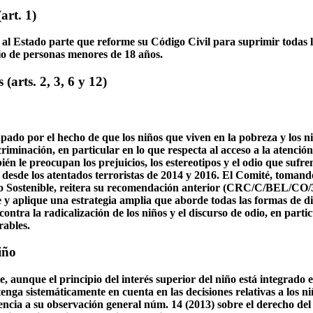
art. 1)
al Estado parte que reforme su Código Civil para suprimir todas l
io de personas menores de 18 años.
(arts. 2, 3, 6 y 12)
pado por el hecho de que los niños que viven en la pobreza y los n
criminación, en particular en lo que respecta al acceso a la atención
ién le preocupan los prejuicios, los estereotipos y el odio que sufre
 desde los atentados terroristas de 2014 y 2016. El Comité, tomand
lo Sostenible, reitera su recomendación anterior (CRC/C/BEL/CO/3-
 y aplique una estrategia amplia que aborde todas las formas de d
ontra la radicalización de los niños y el discurso de odio, en partic
rables.
iño
 aunque el principio del interés superior del niño está integrado e
enga sistemáticamente en cuenta en las decisiones relativas a los ni
ncia a su observación general núm. 14 (2013) sobre el derecho del 