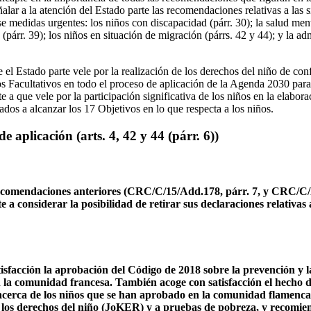
alar a la atención del Estado parte las recomendaciones relativas a las s
e medidas urgentes: los niños con discapacidad (párr. 30); la salud menta
 (párr. 39); los niños en situación de migración (párrs. 42 y 44); y la adm
el Estado parte vele por la realización de los derechos del niño de co
 Facultativos en todo el proceso de aplicación de la Agenda 2030 para 
e a que vele por la participación significativa de los niños en la elabor
ados a alcanzar los 17 Objetivos en lo que respecta a los niños.
 aplicación (arts. 4, 42 y 44 (párr. 6))
 recomendaciones anteriores (CRC/C/15/Add.178, párr. 7, y CRC/C
 a considerar la posibilidad de retirar sus declaraciones relativas a
tisfacción la aprobación del Código de 2018 sobre la prevención y 
n la comunidad francesa. También acoge con satisfacción el hecho d
acerca de los niños que se han aprobado en la comunidad flamenca
 los derechos del niño (JoKER) y a pruebas de pobreza, y recomien