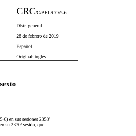
CRC
/C/BEL/CO/5-6
Distr. general
28 de febrero de 2019
Español
Original: inglés
 sexto
-6) en sus sesiones 2358ª
en su 2370ª sesión, que