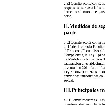
2.El Comité acoge con satis
respuestas escritas a la li
derechos del niño en el paí
parte.
II.Medidas de se
parte
3.El Comité acoge con satisf
2014 del Protocolo Faculta
el Protocolo Facultativo de
Competencia, la Ley Aplicab
de Medidas de Protección d
satisfacción el establecimien
juventud en 2014, la aproba
Ley Salduz+) en 2016, el de
enmiendas introducidas en 2
sexual.
III.Principales 
4.El Comité recuerda al Est
interdependientes, y hace h