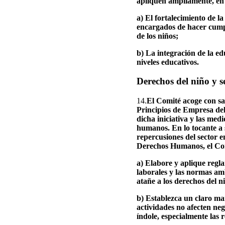
apliquen ampliamente, en p
a) El fortalecimiento de la
encargados de hacer cumplir
de los niños;
b) La integración de la ed
niveles educativos.
Derechos del niño y s
14.
El Comité acoge con sat
Principios de Empresa del
dicha iniciativa y las me
humanos. En lo tocante a 
repercusiones del sector e
Derechos Humanos, el Com
a) Elabore y aplique regl
laborales y las normas amb
atañe a los derechos del n
b) Establezca un claro ma
actividades no afecten ne
índole, especialmente las 