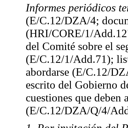
Informes periódicos te
(E/C.12/DZA/4; docum
(HRI/CORE/1/Add.127)
del Comité sobre el s
(E/C.12/1/Add.71); lis
abordarse (E/C.12/DZA
escrito del Gobierno de
cuestiones que deben 
(E/C.12/DZA/Q/4/Add
1. Por invitación del 