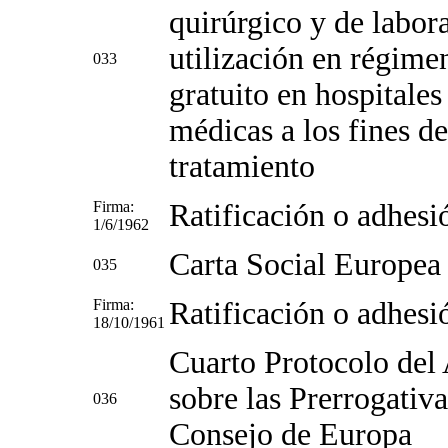
quirúrgico y de labora
utilización en régime
033
gratuito en hospitales
médicas a los fines d
tratamiento
Firma:
Ratificación o adhesi
1/6/1962
Carta Social Europea
035
Firma:
Ratificación o adhesi
18/10/1961
Cuarto Protocolo del
sobre las Prerrogativ
036
Consejo de Europa