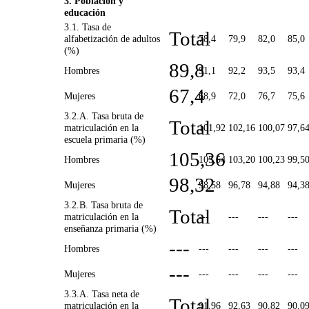
3. Población y
educación
3.1. Tasa de
Total
alfabetización de adultos
78,4
79,9
82,0
85,0
(%)
89,8
Hombres
91,1
92,2
93,5
93,4
67,4
Mujeres
68,9
72,0
76,7
75,6
3.2.A. Tasa bruta de
Total
matriculación en la
101,92
102,16
100,07
97,6
escuela primaria (%)
105,36
Hombres
105,54
103,20
100,23
99,5
98,32
Mujeres
98,58
96,78
94,88
94,3
3.2.B. Tasa bruta de
Total
matriculación en la
---
---
---
---
enseñanza primaria (%)
---
Hombres
---
---
---
---
---
Mujeres
---
---
---
---
3.3.A. Tasa neta de
Total
matriculación en la
91,96
92,63
90,82
90,0