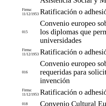
Asistencia Social y 
Firma:
Ratificación o adhesi
11/12/1953
Convenio europeo sob
los diplomas que perm
015
universidades
Firma:
Ratificación o adhesi
11/12/1953
Convenio europeo sob
requeridas para solici
016
invención
Firma:
Ratificación o adhesi
11/12/1953
Convenio Cultural E
018