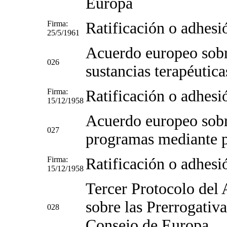
Europa
Firma:
Ratificación o adhesi
25/5/1961
Acuerdo europeo sobr
026
sustancias terapéutic
Firma:
Ratificación o adhesi
15/12/1958
Acuerdo europeo sobr
027
programas mediante pe
Firma:
Ratificación o adhesi
15/12/1958
Tercer Protocolo del
sobre las Prerrogativ
028
Consejo de Europa