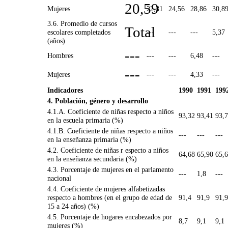
20,59
Mujeres
22,31
24,56
28,86
30,8
3.6. Promedio de cursos
Total
escolares completados
---
---
---
5,37
(años)
---
Hombres
---
---
6,48
---
---
Mujeres
---
---
4,33
---
Indicadores
1990
1991
199
4. Población, género y desarrollo
4.1.A. Coeficiente de niñas respecto a niños
93,32
93,41
93,
en la escuela primaria (%)
4.1.B. Coeficiente de niñas respecto a niños
---
---
---
en la enseñanza primaria (%)
4.2. Coeficiente de niñas r especto a niños
64,68
65,90
65,
en la enseñanza secundaria (%)
4.3. Porcentaje de mujeres en el parlamento
---
1,8
---
nacional
4.4. Coeficiente de mujeres alfabetizadas
respecto a hombres (en el grupo de edad de
91,4
91,9
91,9
15 a 24 años) (%)
4.5. Porcentaje de hogares encabezados por
8,7
9,1
9,1
mujeres (%)