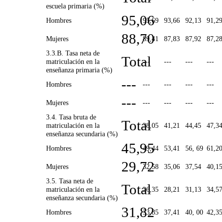
escuela primaria (%)
95,06
Hombres
95,69
93,66
92,13
91,2
88,70
Mujeres
89,41
87,83
87,92
87,2
3.3.B. Tasa neta de
Total
matriculación en la
---
---
---
---
enseñanza primaria (%)
---
Hombres
---
---
---
---
---
Mujeres
---
---
---
---
3.4. Tasa bruta de
Total
matriculación en la
38,05
41,21
44,45
47,3
enseñanza secundaria (%)
45,95
Hombres
49,44
53,41
56, 69
61,2
29,72
Mujeres
32,58
35,06
37,54
40,1
3.5. Tasa neta de
Total
matriculación en la
26,35
28,21
31,13
34,5
enseñanza secundaria (%)
31,82
Hombres
33,85
37,41
40, 00
42,3