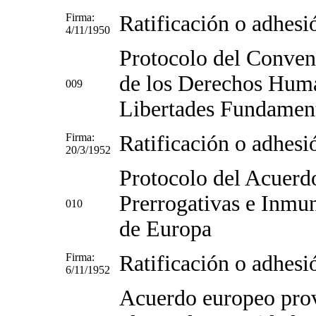
Firma:
Ratificación o adhesi
4/11/1950
Protocolo del Conveni
de los Derechos Huma
009
Libertades Fundamen
Firma:
Ratificación o adhesi
20/3/1952
Protocolo del Acuerdo
Prerrogativas e Inmu
010
de Europa
Firma:
Ratificación o adhesi
6/11/1952
Acuerdo europeo prov