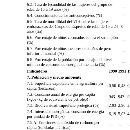
6.3. Tasa de fecundidad de las mujeres del grupo de
---
edad de 15 a 19 años (%)
6.4. Conocimiento de los anticonceptivos (%)
---
6.5. Tasa de morbilidad del VIH entre las mujeres
embarazadas del Grupo de Expertos de edad de 15 a 24
0
años (‰)
6.6. Porcentaje de niños vacunados contra el sarampión
---
(%)
6.7. Porcentaje de niños menores de 5 años de peso
---
inferior al normal (%)
6.8. Porcentaje de la población por debajo del nivel
---
mínimo de consumo de energía alimentaria (%)
Indicadores
1990
1991
1
7. Población y medio ambiente
7.1. Superficie explotable en la agricultura per
0,50
0,48
0
cápita (hectáreas)
7.2. Consumo anual de energía per cápita
943
947
9
(kgoe=kg de equivalente de petróleo)
7.3. Biodiversidad: superficie protegida (%)
2,93
2,96
2
7.4. Intensidad energética: consumo de energía
6,19
5,03
4
por unidad de PIB (%)
7.5.A. Emisiones de dióxido de carbono per
---
---
-
cápita (toneladas métricas)