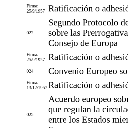
Firma:
Ratificación o adhesi
25/9/1957
Segundo Protocolo d
sobre las Prerrogativ
022
Consejo de Europa
Firma:
Ratificación o adhesi
25/9/1957
Convenio Europeo so
024
Firma:
Ratificación o adhesi
13/12/1957
Acuerdo europeo sobr
que regulan la circul
025
entre los Estados mi