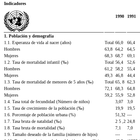
Indicadores
1990
1991
1. Población y demografía
1.1. Esperanza de vida al nacer (años)
Total
66,0
66,4
Hombres
63,8
64,2
64,5
Mujeres
68,3
68,7
69,1
1.2. Tasa de mortalidad infantil (‰)
Total
56,4
52,6
Hombres
61,2
58,2
55,4
Mujeres
49,3
46,8
44,4
1.3. Tasa de mortalidad de menores de 5 años (‰)
Total
65, 8
62,3
Hombres
72,1
68,3
64,8
Mujeres
59,2
55,9
52,8
1.4. Tasa total de fecundidad (Número de niños)
3,07
3,0
1.5. Tasa de crecimiento de la población (‰)
19,9
19,5
1.6. Porcentaje de población urbana (%)
51,32
---
1.7. Tasa bruta de natalidad (‰)
2 5 ,2
24,8
1.8. Tasa bruta de mortalidad (‰)
7,1
7,0
1.9. Tamaño deseado de la familia (número de hijos)
---
---