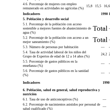
4.6. Porcentaje de mujeres con empleo
15,8
15,5
16,6
remunerado en actividades no agrícolas (%)
Indicadores
1990
5. Población y desarrollo social
5.1. Porcentaje de la población con acceso
Total
sostenible a mejores fuentes de abastecimiento de
---
-
agua (%)
5.2. Porcentaje de la población con acceso a un
Total
---
-
mejor saneamiento (%)
5.3. Número de personas por habitación
---
-
5.4. Tasa de actividad laboral de los niños del
24,2
Grupo de Expertos de edad de 12 a 14 años (%)
5.5. Porcentaje de gastos públicos en la
---
-
enseñanza (%)
5.6. Porcentaje de gastos públicos en la sanidad
---
-
(%)
Indicadores
1990
6. Población, salud en general, salud reproductiva y
nutrición
6.1. Tasa de uso de anticonceptivos (%)
---
6.2. Porcentaje de nacimientos asistidos por personal de
---
salud cualificado (%)