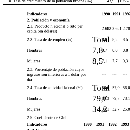
1.10. Tasa de crecimiento de la población urbana (‰)
43,9
(1986-
Indicadores
1990
1991
199
2. Población y economía
2.1. Producto n acional b ruto per
2.682
2.621
2.7
cápita (en dólares)
Total
2.2. Tasa de desempleo (%)
8,0
8,2
8,5
7,8
Hombres
8,7
8,8
8,8
8,5
Mujeres
7,1
7,7
9,3
2.3. Porcentaje de población cuyos
ingresos son inferiores a 1 dólar por
---
---
---
día
Total
2.4. Tasa de actividad laboral (%)
56,6
57,0
56,0
79,7
Hombres
80,3
79,7
78,1
34,2
Mujeres
34,1
32,7
26,8
2.5. Coeficiente de Gini
---
---
---
Indicadores
1990
1991
1992
1993