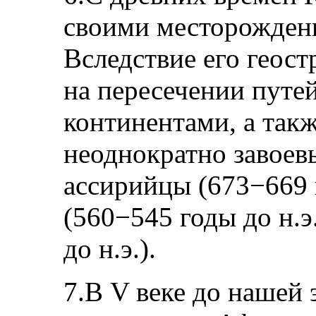
своими месторождени
Вследствие его геос
на пересечении путе
континентами, а такж
неоднократно завоевы
ассирийцы (673−669 г
(560−545 годы до н.э
до н.э.).
7.В V веке до нашей