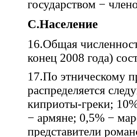
государством − член
С.Население
16.Общая численност
конец 2008 года) сос
17.По этническому п
распределяется след
киприоты-греки; 10%
− армяне; 0,5% − ма
представители роман