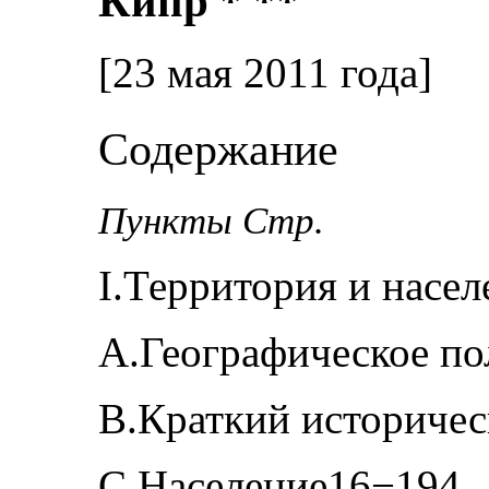
Кипр * **
[23 мая 2011 года]
Содержание
Пункты Стр.
I.Территория и насе
A.Географическое п
B.Краткий историче
C.Население16−194