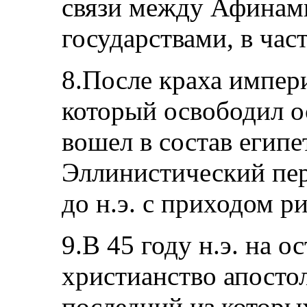
связи между Афинам
государствами, в ча
8.После краха импер
который освободил о
вошел в состав егип
Эллинистический пер
до н.э. с приходом р
9.В 45 году н.э. на о
христианство апосто
последний из которы