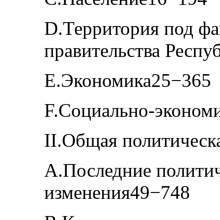
D.Территория под ф
правительства Респу
E.Экономика25−365
F.Социально-экономи
II.Общая политическ
A.Последние политич
изменения49−748