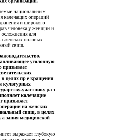
ких организаций.
маемые национальным
я калечащих операций
хранения и широкого
прав человека у женщин и
е осложнения для
на женских половых
льный свищ.
законодательство,
анавливающее уголовную
но призывает
светительских
 в целях пр е кращения
ия культурных
ударству-участнику ра з
выполняет калечащие
ет призывает
операций на женских
гинальный свищ, в целях
 а зания медицинской
омитет выражает глубокую
лючая изнасилования и