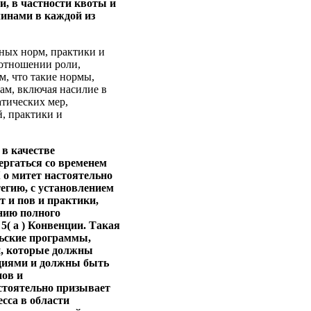
и, в частности квоты и
чинами в каждой из
ных норм, практики и
 отношении роли,
м, что такие нормы,
м, включая насилие в
атических мер,
, практики и
 в качестве
ергаться со временем
 о митет настоятельно
егию, с установлением
т и пов и практики,
нию полного
 5( a ) Конвенции. Такая
ьские программы,
н, которые должны
 циями и должны быть
пов и
стоятельно призывает
сса в области