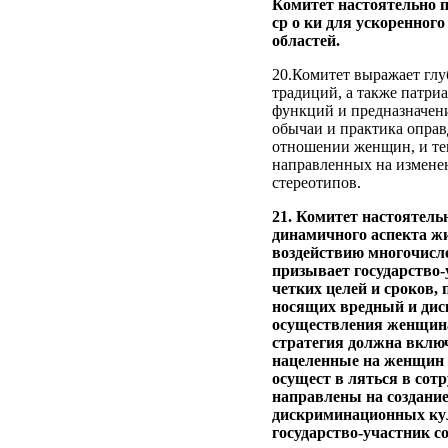
Комитет настоятельно п
ср о ки для ускоренног
областей.
20.Комитет выражает глу
традиций, а также патри
функций и предназначени
обычаи и практика опра
отношении женщин, и тем
направленных на измене
стереотипов.
21. Комитет настоятель
динамичного аспекта жи
воздействию многочисле
призывает государство-
четких целей и сроков,
носящих вредный и дис
осуществления женщинами
стратегия должна вклю
нацеленные на женщин 
осущест в ляться в сот
направлены на создание
дискриминационных кул
государство-участник с