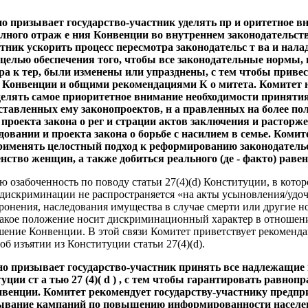
но призывает государство-участник уделять пр и оритетное 
лного отраж е ния Конвенции во внутреннем законодательст
стник ускорить процесс пересмотра законодательс т ва и нал
 целью обеспечения того, чтобы все законодательные нормы,
 к тер, были изменены или упразднены, с тем чтобы привест
и Конвенции и общими рекомендациями К о митета. Комитет 
делять самое приоритетное внимание необходимости приняти
ставленных ему законопроектов, н а правленных на более по
 проекта закона о рег и страции актов заключения и растор
едовании и проекта закона о борьбе с насилием в семье. Коми
применять целостный подход к реформированию законодатель
енство женщин, а также добиться реального (де ‑ факто) равен
 озабоченность по поводу статьи 27(4)(d) Конституции, в котор
дискриминации не распространяется «на акты усыновления/удоч
оронения, наследования имущества в случае смерти или другие 
такое положение носит дискриминационный характер в отноше
шение Конвенции. В этой связи Комитет приветствует рекоменд
б изъятии из Конституции статьи 27(4)(d).
но призывает государство-участник принять все надлежащие 
уции ст а тью 27 (4)( d ) , с тем чтобы гарантировать равно
Конвенции. Комитет рекомендует государству-участнику предп
ывание кампаний по повышению информированности населе