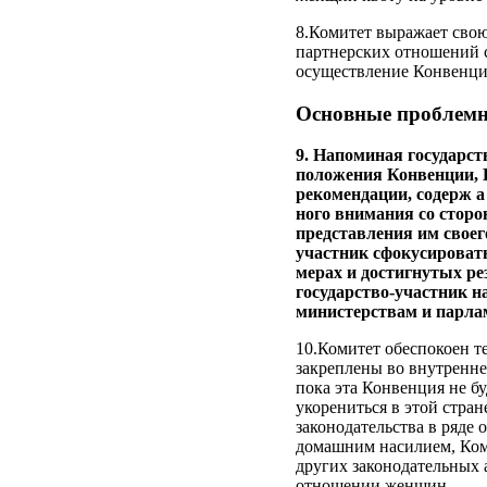
8.Комитет выражает свою
партнерских отношений 
осуществление Конвенци
Основные проблемн
9. Напоминая государст
положения Конвенции, 
рекомендации, содерж а
ного внимания со сторо
представления им своег
участник сфокусировать
мерах и достигнутых ре
государство-участник 
министерствам и парлам
10.Комитет обеспокоен т
закреплены во внутреннем
пока эта Конвенция не б
укорениться в этой стра
законодательства в ряде 
домашним насилием, Коми
других законодательных 
отношении женщин.