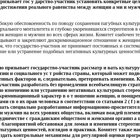
ризывает гос у дарство-участник установить конкретные цел
о достижения реального равенства между женщин а ми и муж
бокую обеспокоенность по поводу сохранения пагубных культур
архального менталитета и глубоко укоренившихся стереотипов в
я женщин и мужчин во всех сферах жизни. Комитет озабочен те
вдывают и закрепляют дискриминационное отношение к женщина
, что государство-участник не принимает постоянных и систем
ние или устранение подобных негативных культурных ценностей
но призывает государство-участник рассматр и вать культуру
зни и социального ус т ройства страны, который может подв
нных факторов и, следовательно, претерпевать изменения. К
участник разработать без промедления всеобъемлющую страт
 по изменению или устранению негативных культурных стерео
криминационный характер в о т ношении женщин, и поощре
 св о их прав человека в соответствии со статьями 2 ( f ) и
чать специально разработанные информационно-просветител
и мужчин на всех уровнях общества, включая вождей племе
рудничестве с гражданским обществом и женскими организ а
 благоприятной обстановки для ломки и изменения стереоти
ьтурных ценностей, взглядов и практики. Комитет также на
оздать контрольные механизмы для регулярной оценки прогре