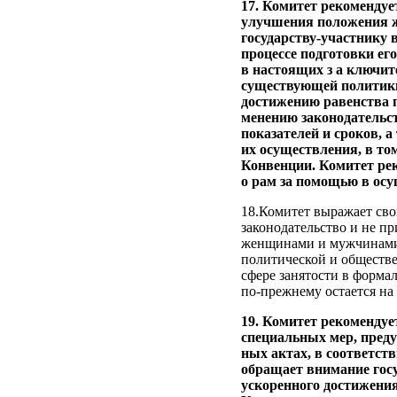
17. Комитет рекомендуе
улучшения положения же
государству-участнику 
процессе подготовки ег
в настоящих з а ключи
существующей политики
достижению равенства 
менению законодательст
показателей и сроков, а
их осуществления, в то
Конвенции. Комитет рек
о рам за помощью в осу
18.Комитет выражает сво
законодательство и не п
женщинами и мужчинами в
политической и обществен
сфере занятости в форма
по‑прежнему остается на
19. Комитет рекомендуе
специальных мер, преду
ных актах, в соответст
обращает внимание госу
ускоренного достижения