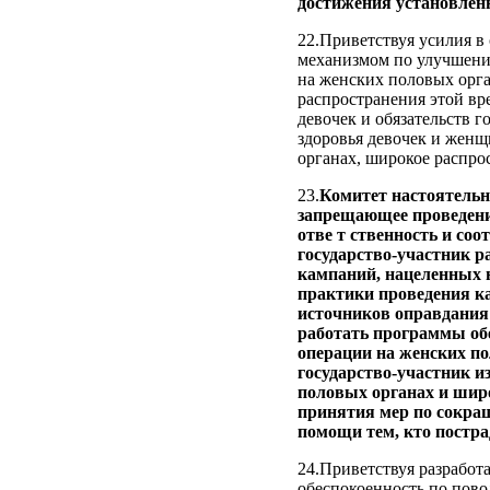
достижения установленн
22.Приветствуя усилия 
механизмом по улучшени
на женских половых орга
распространения этой вр
девочек и обязательств 
здоровья девочек и жен
органах, широкое распро
23.
Комитет настоятельн
запрещающее проведени
отве т ственность и со
государство-участник р
кампаний, нацеленных 
практики проведения к
источников оправдания 
работать программы об
операции на женских по
государство-участник и
половых органах и широ
принятия мер по сокра
помощи тем, кто постра
24.Приветствуя разработ
обеспокоенность по пов