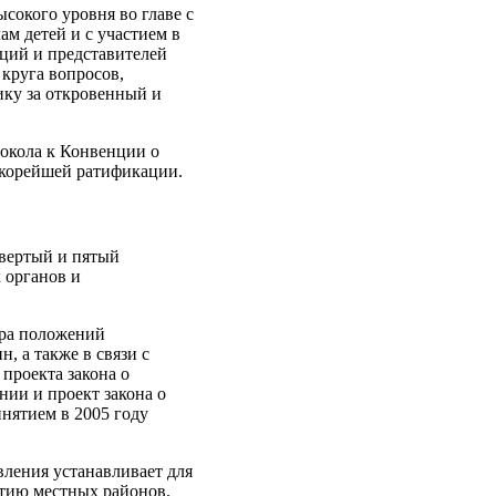
сокого уровня во главе с
ам детей и с участием в
ций и представителей
круга вопросов,
ику за откровенный и
окола к Конвенции о
скорейшей ратификации.
твертый и пятый
 органов и
тра положений
 а также в связи с
проекта закона о
нии и проект закона о
инятием в 2005 году
вления устанавливает для
итию местных районов.