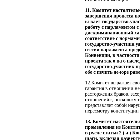
11. Комитет настоятель
завершения процесса по
ы вает государство-уча
работу с парламентом с
дискриминационный хара
соответствие с нормам
государство-участник у
сессии парламента пред
Конвенции, в частности
проекта зак о на о насл
государство-участник 
обе с печить де-юре рав
12.Комитет выражает свою
гарантия в отношении не
расторжения браков, зах
отношений», поскольку 
представляет собой нару
пересмотру конституции о
13. Комитет настоятель
промедления из Констит
в русле статьи 2 ( a ) 
шаги, включая разверт