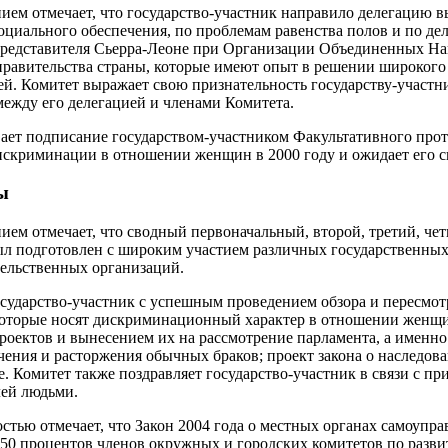
ием отмечает, что государство-участник направило делегацию вы
оциального обеспечения, по проблемам равенства полов и по дел
 представителя Сьерра-Леоне при Организации Объединенных На
равительства страны, которые имеют опыт в решении широкого 
. Комитет выражает свою признательность государству-участн
ежду его делегацией и членами Комитета.
ает подписание государством-участником Факультативного прот
искриминации в отношении женщин в 2000 году и ожидает его 
ы
нием отмечает, что сводный первоначальный, второй, третий, че
ыл подготовлен с широким участием различных государственных
тельственных организаций.
осударство-участник с успешным проведением обзора и пересмо
которые носят дискриминационный характер в отношении женщин,
проектов и вынесением их на рассмотрение парламента, а именно 
чения и расторжения обычных браков; проект закона о наследова
е. Комитет также поздравляет государство-участник в связи с пр
лей людьми.
стью отмечает, что Закон 2004 года о местных органах самоупра
50 процентов членов окружных и городских комитетов по разв