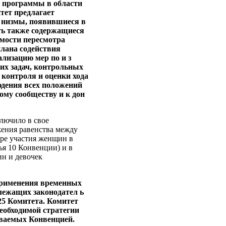
го программы в области
тет предлагает
а низмы, появившиеся в
ать также содержащиеся
мости пересмотра
лана содействия
лизацию мер по и з
ких задач, контрольных
 контроля и оценки хода
людения всех положений
ому сообществу и к дон
ключило в свое
жения равенства между
ере участия женщин в
ья 10 Конвенции) и в
ин и девочек
 применения временных
длежащих законодател ь
 25 Комитета. Комитет
еобходимой стратегии
ываемых Конвенцией.