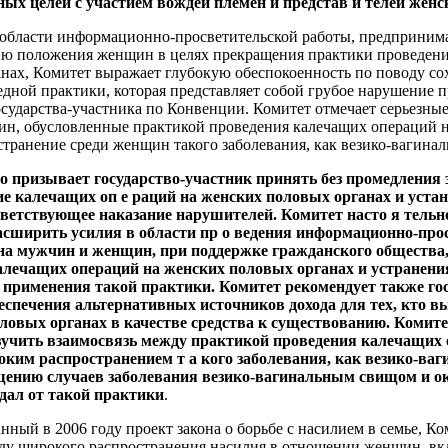
ых целей с участием вождей племен и представ и телей женс
в области информационно-просветительской работы, предприни
ю положения женщин в целях прекращения практики проведени
нах, Комитет выражает глубокую обеспокоенность по поводу со
едной практики, которая представляет собой грубое нарушение 
государства-участника по Конвенции. Комитет отмечает серьезны
щин, обусловленные практикой проведения калечащих операций 
странение среди женщин такого заболевания, как везико-вагина
о призывает государство-участник принять без промедления 
е калечащих оп е раций на женских половых органах и уст
ответствующее наказание нарушителей. Комитет насто я тель
асширить усилия в области пр о ведения информационно-про
на мужчин и женщин, при поддержке гражданского общества,
алечащих операций на женских половых органах и устранен
применения такой практики. Комитет рекомендует также гос
еспечения альтернативных источников дохода для тех, кто 
ловых органах в качестве средства к существованию. Комит
зучить взаимосвязь между практикой проведения калечащих 
ким распространением т а кого заболевания, как везико-ва
щению случаев заболевания везико-вагинальным свищом и ок
дал от такой практики
.
анный в 2006 году проект закона о борьбе с насилием в семье, К
оду широкого распространения насилия в отношении женщин, вк