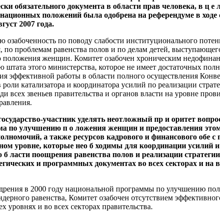
ки обязательного документа в области прав человека, в ц е л
национных положений была одобрена на референдуме в ходе
густ 2007 года.
ю озабоченность по поводу слабости институционального поте
, по проблемам равенства полов и по делам детей, выступающег
 положения женщин. Комитет озабочен хроническим недофина
 штата этого министерства, которое не имеет достаточных пол
ия эффективной работы в области полного осуществления Конве
 роли катализатора и координатора усилий по реализации страт
ди всех звеньев правительства и органов власти на уровне пров
равления.
государство-участник уделять неотложный пр и оритет вопр
ма по улучшению п о ложения женщин и предоставления этом
олномочий, а также ресурсов кадрового и финансового обе с 
ом уровне, которые нео б ходимы для координации усилий и
 б ласти поощрения равенства полов и реализации стратегии
егических и программных документах во всех секторах и на в
едрения в 2000 году национальной программы по улучшению п
ндерного равенства, Комитет озабочен отсутствием эффективног
х уровнях и во всех секторах правительства.