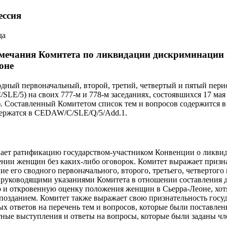
ессия
да
мечания Комитета по ликвидации дискриминации
оне
одный первоначальный, второй, третий, четвертый и пятый пер
LE/5) на своих 777‑м и 778‑м заседаниях, состоявшихся 17 мая
. Составленный Комитетом список тем и вопросов содержится 
держатся в CEDAW/C/SLE/Q/5/Add.1.
вает ратификацию государством-участником Конвенции о ликви
ии женщин без каких-либо оговорок. Комитет выражает призна
ие его сводного первоначального, второго, третьего, четвертого
с руководящими указаниями Комитета в отношении составления д
 и откровенную оценку положения женщин в Сьерра-Леоне, хотя
позданием. Комитет также выражает свою признательность госуд
х ответов на перечень тем и вопросов, которые были поставле
стные выступления и ответы на вопросы, которые были заданы ч