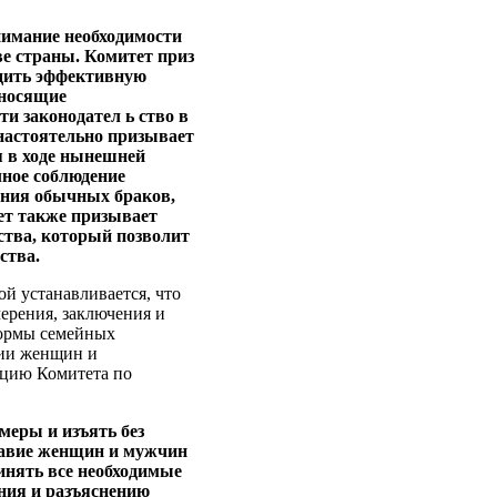
внимание необходимости
ве страны. Комитет приз
адить эффективную
 носящие
и законодател ь ство в
настоятельно призывает
я в ходе нынешней
лное соблюдение
жения обычных браков,
тет также призывает
ства, который позволит
ства.
ой устанавливается, что
ерения, заключения и
нормы семейных
нии женщин и
ацию Комитета по
меры и изъять без
правие женщин и мужчин
ринять все необходимые
ния и разъяснению