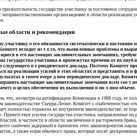
 признательность государству-участнику за постоянное сотрудн
с неправительственными организациями в области реализации у
и.
ые области и рекомендации
ву-участнику о его обязанности систематически и постоянно 
Комитет исходит из т о го, что выявленные проблемы и выр
 щиеся в его настоящих заключительных замечаниях, требуют 
ны государства-участника в промежутке времени от их опуб
о следующего п е риодического доклада. Поэтому Комитет пр
ся на реализации усилий в этих областях и представить и н
зультатах в своем очере д ном периодическом докладе. Комит
направить настоящие заключительные замечания всем соо т 
енту в целях обеспечения их выполнения в по л ном объеме.
ем, что, несмотря на ратификацию Конвенции в 1988 году, ее по
 законодательстве Сьерра-Леоне. Комитет с озабоченностью отме
удет полностью отражена во внутреннем законодательстве, ее но
не. Приветствуя усилия государства-участника, направленные на
областей, в частности в области заключения и расторжения брака
тет озабочен задержкой в принятии этих законопроектов парл
актов, а также норм обычного права, которые носят дискримина