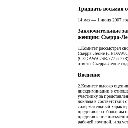
Тридцать восьмая с
14 мая — 1 июня 2007 го
Заключительные за
женщин: Сьерра-Ле
1.Комитет рассмотрел св
Сьерра-Леоне (CEDAW/C/S
(CEDAW/C/SR.777 и 778)
ответы Сьерра-Леоне со
Введение
2.Комитет высоко оцени
дискриминации в отношен
участнику за представлен
доклада в соответствии 
содержательный характер
представлен с большим о
представление письменны
рабочей группой, и за у