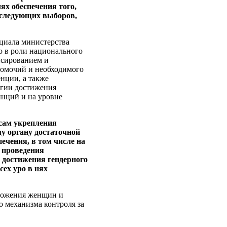
ях обеспечения того,
 следующих выборов,
нциала министерства
о в роли национального
нсированием и
номочий и необходимого
нции, а также
егии достижения
инций и на уровне
осам укрепления
у органу достаточной
печения, в том числе на
 проведения
 достижения гендерного
сех уро в нях
оложения женщин и
о механизма контроля за