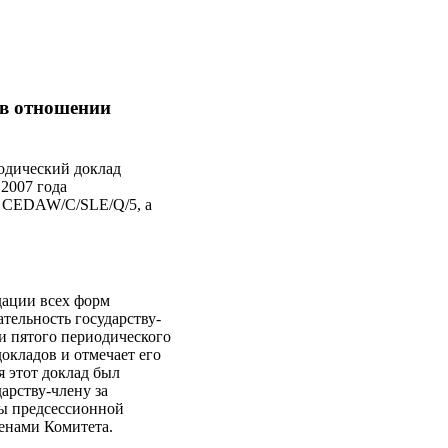
 в отношении
иодический доклад
 2007 года
в CEDAW/C/SLE/Q/5, а
дации всех форм
тельность государству-
 и пятого периодического
окладов и отмечает его
 этот доклад был
арству-члену за
ны предсессионной
ленами Комитета.