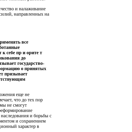
ичество и налаживание
силий, направленных на
применять все
аботанные
к себе пр и орите т
ликования до
изывает государство-
 формацию о принятых
ет призывает
ветствующим
ложения еще не
чает, что до тех пор
рмы не смогут
 реформирование
, наследования и борьбы с
аментом и сохранением
ционный характер в