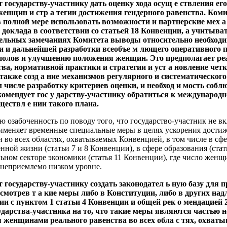
т государству-участнику дать оценку хода осущ е ствления е
нщин и стр а тегии достижения гендерного равенства. Коми
в полной мере использовать возможности и партнерские мех 
о доклада в соответствии со статьей 18 Конвенции, а учитыв
тельных замечаниях Комитета выводы относительно необходи
 и дальнейшей разработки всеобъе м лющего оперативного п
полов и улучшению положения женщин. Это предполагает реа
ва, нормативной практики и стратегии и уст а новление чет
 также созд а ние механизмов регулярного и систематического
м числе разработку критериев оценки, и необход и мость соб
омендует гос у дарству-участнику обратиться к международн
ществл е нии такого плана.
ю озабоченность по поводу того, что государство-участник не в
рименяет временные специальные меры в целях ускорения дости
о всех областях, охватываемых Конвенцией, в том числе в сф
ной жизни (статьи 7 и 8 Конвенции), в сфере образования (стат
льном секторе экономики (статья 11 Конвенции), где число женщ
 неприемлемо низком уровне.
т государству-участнику создать законодател ь ную базу для
смотрев т а кие меры либо в Конституции, либо в других на
вии с пунктом 1 статьи 4 Конвенции и общей рек о мендацией
дарства-участника на то, что такие меры являются частью н
 женщинами реального равенства во всех обла с тях, охват