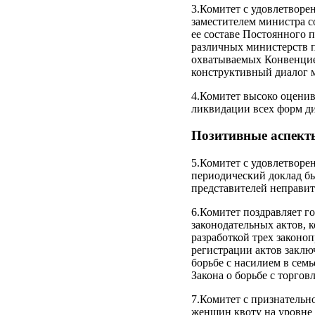
3.Комитет с удовлетворен
заместителем министра с
ее составе Постоянного
различных министерств п
охватываемых Конвенцией
конструктивный диалог м
4.Комитет высоко оценив
ликвидации всех форм д
Позитивные аспект
5.Комитет с удовлетворе
периодический доклад б
представителей неправи
6.Комитет поздравляет г
законодательных актов, 
разработкой трех законо
регистрации актов заклю
борьбе с насилием в семь
Закона о борьбе с торгов
7.Комитет с признательно
женщин квоту на уровне 