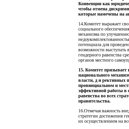
Конвенции как юридичес
чтобы отмена дискрими
которые намечены на ав
14.Комитет выражает сво
социального обеспечения
механизма по улучшению
недоукомплектованностью
потенциала для проведен
возможности выступать в
гендерного равенства сре
органов местного самоуп
15. Комитет призывает 
национального механиз
власти, д и рективных п
провинциальном и местн
эффективной работы в о
равенства во всех страт
правительства.
16.Отмечая важность вн
стратегии достижения ге
их осуществлением на все