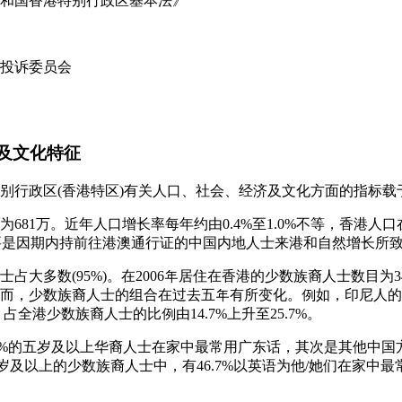
和国香港特别行政区基本法》
投诉委员会
会及文化特征
港特别行政区(香港特区)有关人口、社会、经济及文化方面的指标载
年中为681万。近年人口增长率每年约由0.4%至1.0%不等，香港人口在
长主要是因期内持前往港澳通行证的中国内地人士来港和自然增长所
士占大多数(95%)。在2006年居住在香港的少数族裔人士数目为342
然而，少数族裔人士的组合在过去五年有所变化。例如，印尼人的数目由
40, 占全港少数族裔人士的比例由14.7%上升至25.7%。
3.9%的五岁及以上华裔人士在家中最常用广东话，其次是其他中国
在五岁及以上的少数族裔人士中，有46.7%以英语为他/她们在家中