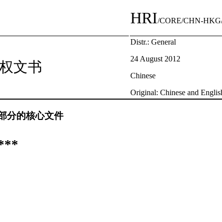
HRI
/CORE/CHN-HKG/
Distr.: General
24 August 2012
权文书
Chinese
Original: Chinese and Englis
部分的核心文件
***