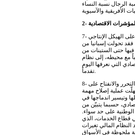
بة الرجال نسبة النساء
- المؤشرات الاقتصادية
7- شهد الاقتصاد الإسباني في العقود الأخيرة تحولاً غير مسبوق لم يقتصر أثره على الهيكل الإنتاجي
. فقد تحولت إسبانيا من
فيها حتى الستينات من
اً مع محيطه، إلى نظام
صادي التي نعرفها اليوم
تقدماً.
8- وكان انضمام إسبانيا إلى الجماعة الاقتصادية الأوروبية في عام 1986 حافزاً إلى التحرر والانفتاح على
ُهلّت عملية إصلاح مهمة
ا وتيسير اندماجها في
تصادي، حسبما يتبيّن من
 الوطنية على حد سواء.
ي قطاع الخدمات، الذي
كما شهد النظام المالي تغيرات
امية ملحوظة في الأسواق