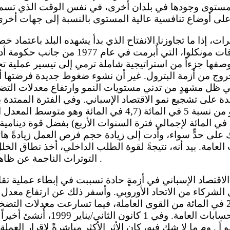
ة مستوى وجودها في بلدان أخرى، في نفس الوقت الذي تسمح
1959، إلى اتفاقات مونكلوا، التي أُبرمت ف
بوصفها جزءاً من استراتيجية شاملة ترمي إلى تيسير عملية تح
روج من أزمة البترول. غير أن نشوء ضغوط جديدة فرضتها أ
في ظل مشهدٍ من تدني مستويات النمو وارتفاع معدلات التضخ
اقتربت معدلات النمو من نسبة 5 في المائة (4,7 في المائة 
واقتربت من 20 في المائة لإجمالي فترة السنوات الأربع) بفضل قوة دينا
ك على حدٍّ سواء، وأدت إلى زيادة حجم فرص العمل زيادةً هائ
عامة. بيد أنه، نتيجةً لقوة الطلب الداخلي، أخذ نطاق الخل
التوترات الناجمة عن ظاهرة التضخم في الظهور .
شركاء من الاتحاد الأوروبي. وأسفر ذلك عن ارتفاع معدل البطا
بلغت نسبته نحو 25 في المائة من القوى العاملة، فيما تسارعت معدلات 
نطاق الخلل في الحسابات العامة. وفي 1
 اً . وم ما لا شك فيه، كان الأثر الأكثر مباشرةً لإقرار العم