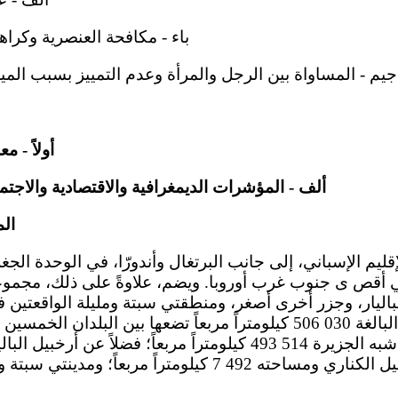
باء - مكافحة العنصرية وكراهية الأجا
جيم - المساواة بين الرجل والمرأة وعدم التمييز بسبب الميل الجنسي
أولاً - 
ألف - المؤشرات الديمغرافية والاقتصادية والاجتما
1- 
 في أقص ى جنوب غرب أوروبا. ويضم، علاوةً على ذلك، مجموع
باليار، وجزر أخرى أصغر، ومنطقتي سبتة ومليلة الواقعتين ف
ومساحة إسبانيا الكلية البالغة 030 506 كيلومتراً مربعاً تضعها بين البلد
كيلومتراً مربعاً؛ وأرخبيل الكناري ومساحته 492 7 كيلومتراً م