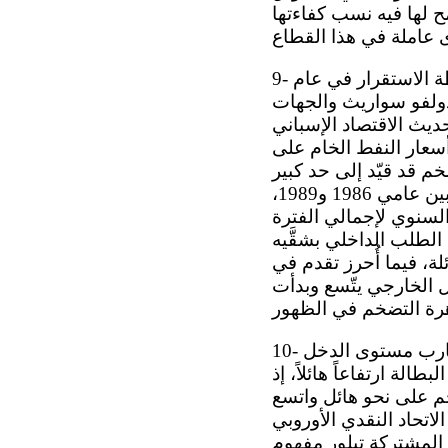
 لها فيه نسب كفاءتها
9- وترجع بداية هذه التغيرات، إذا ما تجاوزنا الانفتاح الذي بدأ يشهده البلد باعتماد خطة الاستقرار في عام
ي عام 1977 من جانب حكومة أدولفو سواريث والجهات
ديث الاقتصاد الإسباني
سعار النفط الخام على
م قد قيّد إلى حد كبير
قدرة الإصلاحات الجديدة على تشجيع نمو الاقتصاد الإسباني. وفي الفترة الممتدة بين عامي 1986 و1989،
وهو متوسط المعدل السنوي لإجمالي الفترة
مية الطلب الداخلي بشقَّيه
لة، فيما أُحرز تقدم في
ل الخارجي يتّسع وبدأت
10- وفي عام 1993، دخل الاقتصاد الإسباني في أزمةٍ حادة تسببت في إبطاء عملية تقارب مستوى الدخل
لة ارتفاعاً هائلاً، إذ
التضخم على نحو هائل واتسع
 كانون الثاني/يناير 1999، أُنشئ أخيراً الاتحاد النقدي الأوروبي
لة المشتركة تبلور مفهوم