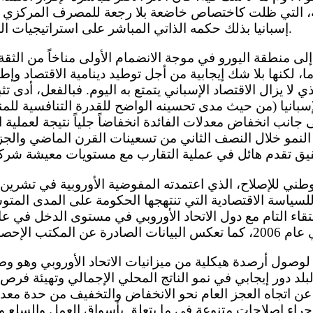
ة، التي ظلت كاختصاص خاضعة بلا رجعة للمصرف المركزي 
إسبانيا بذلك حكمه الذاتي المباشر على استراتيجيات السياسة النقدية ورسمها.
 لكنها بلا شك إيجابية من أجل توطيد دينامية الاقتصاد وإطا
ذي لا يزال الاقتصاد الإسباني يتمتع به اليوم. فبالفعل، أد
إسبانيا (من حيث مدى تحسينه الواضح للقدرة التنافسية للمن
ى جانب انخفاض معدلات الفائدة انخفاضاً جلياً نتيجة لعملية ا
 النمو خلال النصف الثاني من تسعينات القرن الماضي والجزء
لسياسة الاقتصادية التي تنتهجها الحكومة على المدى المت
لبلد دور إيجابي في نمو الناتج المحلي الإجمالي وتهيئة فرص
ن اتجاه العجز العام نحو الانخفاض والتخفيف من حدة معدل
إجراء إصلاحات متنوعة في ما يتعلق بأسواق العمل والسلع وعو