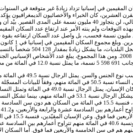
قرن العشرين، كان الخبراء والأخصائيون الديمغرافيون يؤكد
في الانخفاض وأنه، بالتالي، لن يتجاوز 40 مليون نسمة على المدى الق
بهذه التوقعات ولم ينته الأمر عند ارتفاع عدد السكان المقي
مليون نسمة فحسب، بل واصل عدد السكان ارتفاعه بقوة ف
661 46 نسمة، وفقاً لسجل البلديات، ما ي
ال
سن الخامسة والأربع
السادسة عشرة، ونسبة 40.6 في المائة منهم تتراوح أعمارهم بين الس