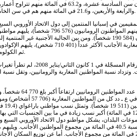
المائة منهم هم دون سن السادسة عشرة، و63.2 في المائ
والرابعة والأربعين، و21.6 في المائة منهم هم في سن الخامسة والأربعين فما فوق.
374 شخص)، ثم الألمان (584 190 شخصاً). ومن بين الجالية الأجنبية غير ال
ثم الكولومبيون (971 292 شخصاً).
وتزداد نسبة المواطنين المغاربة والرومانيين، وتقل نسبة ال
سكاني أخرى مهمة في ع ـ دد كل من ا
في المائة) وبيرو (12.5 في المائة) أكبر نسب زيادة في ما بين الجنسيات ا
موعات البلدان، يشكل مواطنو دول الاتحاد الأوروبي السبع وا
عدداً، ويمثلون نسبة 40.5 في المائة من مجموع المواطنين الأجانب. و
ويمثلون نسبة 28.1 في المائة من مجموع الأجانب. أما عن توزيع السكان