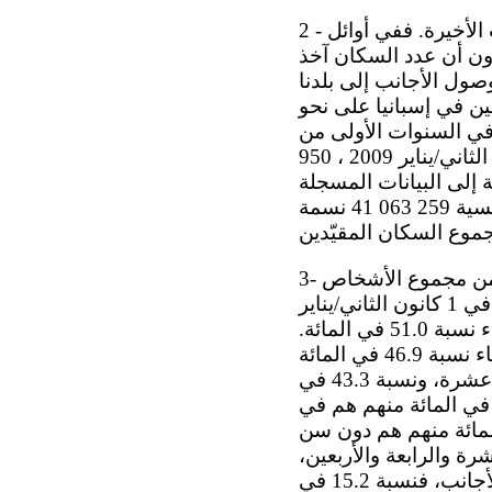
2 - وقد بدأت أعداد السكان المقيمين في إسبانيا تزداد زيادةً غير متوقعة في السنوات الأخيرة. ففي أوائل
ون أن عدد السكان آخذ
صير. بيْد أن وصول الأجانب إلى بلدنا
مين في إسبانيا على نحو
ي السنوات الأولى من
القرن الحادي والعشرين. وبلغ مجموع السكان المقيمين في إسبانيا في 1 كانون الثاني/يناير 2009 ، 950
شكل زيادةً بمقدار 128 504 شخصاً بالنسبة إلى البيانات المسجلة
في 1 كانون الثاني/يناير 2008. ومن هذا المجموع، يبلغ عدد الأشخاص الإسبانيي الجنسية 259 063 41 نسمة
3- عدد السكان بحسب نوع الجنس والسن. يمثل الرجال نسبة 49.5 في المائة من مجموع الأشخاص
المقيّدين، بينما تمثل النساء نسبة 50.5 في المائة منهم، وفقاً للبيانات المسجّلة في 1 كانون الثاني/يناير
2009. وفي ما بين السكان الإسبان، يمثل الرجال نسبة 49.0 في المائة وتمثل النساء نسبة 51.0 في المائة.
أما عن الأجانب، فيشكل الرجال نسبة 53.1 في المائة منهم، بينما تشكل النساء نسبة 46.9 في المائة
منهم. وبحسب السن، فنسبة 15.5 في المائة من السكان هم دون سن السادسة عشرة، ونسبة 43.3 في
مائة من السكان تتراوح أعمارهم بين السادسة عشرة والرابعة والأربعين، و41.2 في المائة منهم هم في
ين فما فوق. وعن الإسبان المقيّدين، فنسبة 15.5 في المائة منهم هم دون سن
ادسة عشرة والرابعة والأربعين،
و43.9 في المائة منهم هم في سن الخامسة والأربعين فما فوق. أما السكان الأجانب، فنسبة 15.2 في