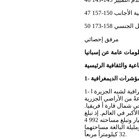
نب 150-157 47
 158-173 50
مرفق إحصائي
معلومات عامة عن إسبانيا
عية والثقافية الرئيسية
المؤشرات الديمغرافية
1- يقع الجزء الأكبر من الإقليم الإسباني، إلى جانب البرتغال وأندورّا، في الوحدة الجغرافية لشبه الجزيرة ا
ةً من الأراضي الجزرية
ي شمال قارة أ فريقيا.
ان الخمسين الأكبر في العالم. إذ تبلغ
مساحة أراضي شبه الجزيرة 514 493 كيلومتراً مربعاً؛ فضلاً عن أرخبيل الباليار وتبلغ مساحته 992 4
ربعاً؛ ومدينتي سبتة ومليلة البالغة مساحتهما
32 كيلومتراً مربعاً.