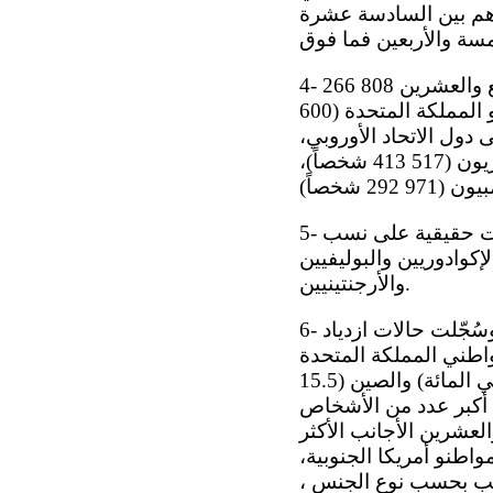
ة منهم تتراوح أعمارهم بين السادسة عشرة
4- ويبلغ مجموع الأجانب المقيمين في إسبانيا المنتمين إلى دول الاتحاد الأوروبي السبع والعشرين 808 266
2 أشخاص. ويبرز من بينهم المواطنون الرومانيون (576 796 شخصاً)، يليهم مواطنو المملكة المتحدة (600
منتمية إلى دول الاتحاد الأوروبي،
يشكل المواطنون المغاربة الأجانب الأكثر عدداً (401 710 شخص)، يليهم الإكوادوريون (517 413 شخصاً)،
5- وفي ما يتعلق بالأرقام المسجّلة في 1 كانون الثاني/يناير 2008، لم تطرأ تغيرات حقيقية على نسب
إكوادوريين والبوليفيين
والأرجنتينيين.
6- وخلال عام 2008، شهد عدد المواطنين الرومانيين ارتفاعاً أكبر بلغ 770 64 شخصاً. وسُجّلت حالات ازدياد
لمواطنين المغاربة (706 57 أشخاص) ومواطني المملكة المتحدة
(643 21 شخصاً) والصين (511 19 شخصاً). وتمثل نسب مواطني باراغواي (19.4 في المائة) والصين (15.5
لتي بها أكبر عدد من الأشخاص
لعشرين الأجانب الأكثر
يليهم مواطنو أمريكا الجنوبية،
 الأجانب بحسب نوع الجنس ،