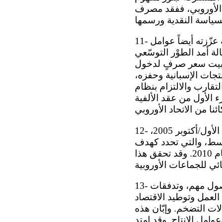
الأوروبي، ففقد مصرف
11- وقد هيّأ انضمام إسبانيا إلى منطقة اليورو في موجة الانضمام الأولى مناخاً من الثقة عزّزته أيضاً عوامل
لة أمد الطوْر التوسّعي
ى تثبيت سعر صرفٍ لدخول
تجات الإسبانية وحفزه،
لتقارب والالتزام بنظام
 الأول من عقد الألفية
12- ويشكّل البرنامج الوطني للإصلاح، الذي اعتمدته المفوضية الأوروبية في تشرين الأول/أكتوبر 2005،
وسط، والتي تحدد كهدف
استراتيجي تحقيق الالتقاء التام مع دول الاتحاد الأوروبي في مستوى الدخل في عام 2010. وقد تحقق هذا
13- فضلاً عن ذلك، كان لوصول أرصدة هيكلية من ميزانيات الاتحاد الأوروبي وهو وصول مهم، وتدفقات
 العمل وتوطيد الاقتصاد
ات التضخم. وإبّان هذه
امل الإنتاج. وقد امتد