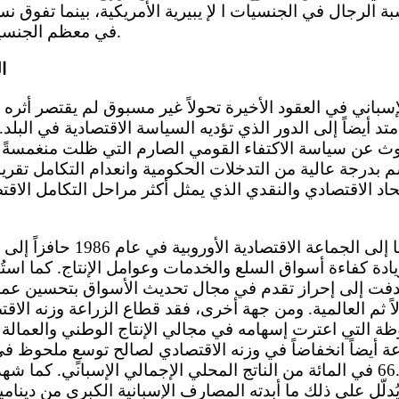
 الرجال في الجنسيات ا لإ يبيرية الأمريكية، بينما تفوق نس
في معظم الجنسيات الأفريقية والآسيوية.
2
د أيضاً إلى الدور الذي تؤديه السياسة الاقتصادية في البلد
وث عن سياسة الاكتفاء القومي الصارم التي ظلت منغمسةً 
 بدرجة عالية من التدخلات الحكومية وانعدام التكامل تقريب
حاد الاقتصادي والنقدي الذي يمثل أكثر مراحل التكامل الاقت
زيادة كفاءة أسواق السلع والخدمات وعوامل الإنتاج. كما است
دفت إلى إحراز تقدم في مجال تحديث الأسواق بتحسين عمله
ولاً ثم العالمية. ومن جهة أخرى، فقد قطاع الزراعة وزنه الاق
ظة التي اعترت إسهامه في مجالي الإنتاج الوطني والعمالة
 أيضاً انخفاضاً في وزنه الاقتصادي لصالح توسعٍ ملحوظ ف
يمثل حالياً نسبة 66.7 في المائة من الناتج المحلي الإجمالي الإسباني. 
ويُدلّل على ذلك ما أبدته المصارف الإسبانية الكبرى من دين