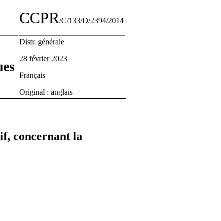
CCPR
/C/133/D/2394/2014
Distr. générale
28 février 2023
ues
Français
Original : anglais
if, concernant la