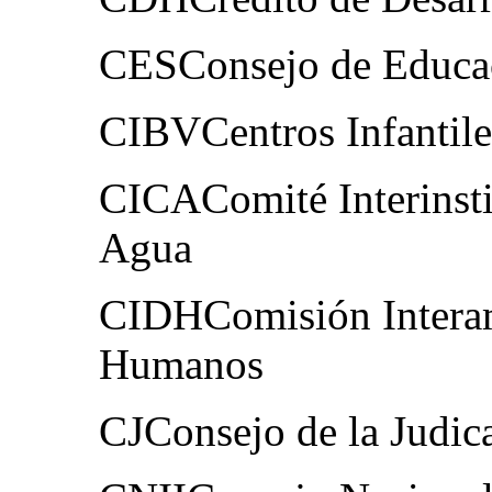
CESConsejo de Educac
CIBVCentros Infantile
CICAComité Interinsti
Agua
CIDHComisión Interam
Humanos
CJConsejo de la Judic