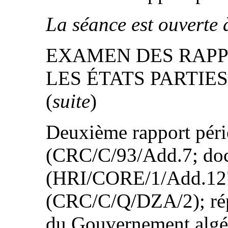
La séance est ouverte 
EXAMEN DES RAPP
LES ÉTATS PARTIES (p
(
suite
)
Deuxième rapport péri
(CRC/C/93/Add.7; doc
(HRI/CORE/1/Add.127); 
(CRC/C/Q/DZA/2); rép
du Gouvernement algéri