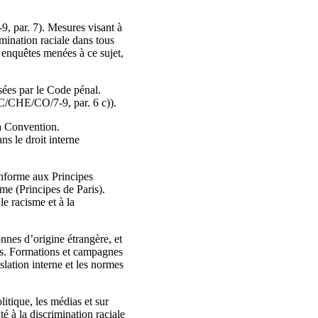
 par. 7). Mesures visant à
imination raciale dans tous
 enquêtes menées à ce sujet,
sées par le Code pénal.
/C/CHE/CO/7-9, par. 6 c)).
 la Convention.
ns le droit interne
onforme aux Principes
mme (Principes de Paris).
le racisme et à la
onnes d’origine étrangère, et
bles. Formations et campagnes
slation interne et les normes
itique, les médias et sur
é à la discrimination raciale