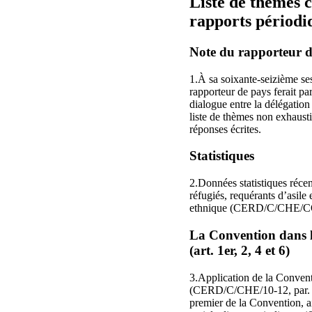
Liste de thèmes 
rapports périodi
Note du rapporteur d
1.À sa soixante-seizième ses
rapporteur de pays ferait par
dialogue entre la délégation
liste de thèmes non exhausti
réponses écrites.
Statistiques
2.Données statistiques réce
réfugiés, requérants d’asile
ethnique (CERD/C/CHE/CO/
La Convention dans le 
(art. 1er, 2, 4 et 6)
3.Application de la Convent
(CERD/C/CHE/10-12, par. 32).
premier de la Convention, ain