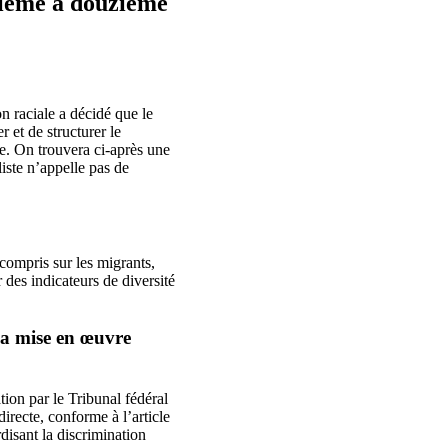
ixième à douzième
n raciale a décidé que le
 et de structurer le
ie. On trouvera ci-après une
liste n’appelle pas de
compris sur les migrants,
 des indicateurs de diversité
 sa mise en œuvre
ion par le Tribunal fédéral
irecte, conforme à l’article
rdisant la discrimination