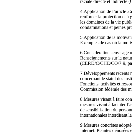
raciale directe et indirect
4.Application de l’article 2
renforcer la protection et à 
les domaines de la vie publi
condamnations et peines pro
5.Application de la motivati
Exemples de cas où la motiv
6.Considérations envisageant 
Renseignements sur la nature
(CERD/C/CHE/CO/7-9, par.
7.Développements récents re
concernant le statut des ins
Fonctions, activités et ress
Commission fédérale des m
8.Mesures visant à faire conn
mesures visant à faciliter l
de sensibilisation du personn
internationales interdisant
9.Mesures concrètes adoptées
Internet. Plaintes déposées 