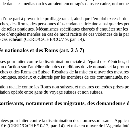
iale dans les médias ou les auraient encouragés dans ce cadre, notamment
d’une part à prévenir le profilage racial, ainsi que l’emploi excessif de 
hes, des Roms, des personnes d’ascendance africaine ainsi que des per
re de telles pratiques. Mécanismes spécifiques chargés d’enquêter sur les 
bre d’enquêtes menées en cas de motif raciste de ces violences de la par
, le cas échéant (CERD/C/CHE/CO/7-9, par. 14).
s nationales et des Roms (art. 2 à 7)
ses pour lutter contre la discrimination raciale à l’égard des Yéniches,
 d’action sur l’amélioration des conditions de vie nomade et la promot
ches et des Roms en Suisse. Résultats de la mise en œuvre des mesure
onomiques, sociaux et culturels par les membres de ces communautés, 
ation raciale contre les Roms non suisses, et mesures concrètes prises po
iation opérée entre gens du voyage suisses et non suisses.
sortissants, notamment des migrants, des demandeurs d’a
ées pour lutter contre la discrimination des non-ressortissants. Applicati
016 (CERD/C/CHE/10-12, par. 14), et mise en œuvre de l’Agenda Intégr