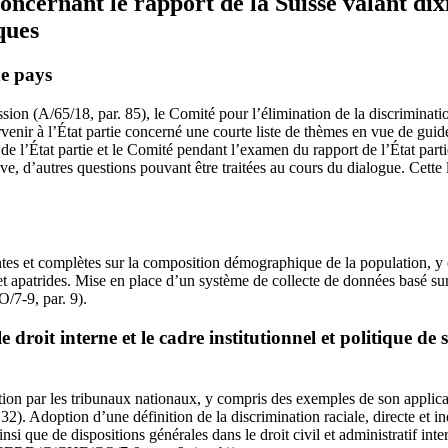
concernant le rapport de la Suisse valant d
ques
e pays
sion (A/65/18, par. 85), le Comité pour l’élimination de la discriminatio
venir à l’État partie concerné une courte liste de thèmes en vue de guider
 de l’État partie et le Comité pendant l’examen du rapport de l’État part
ve, d’autres questions pouvant être traitées au cours du dialogue. Cette 
ntes et complètes sur la composition démographique de la population, y 
 et apatrides. Mise en place d’un système de collecte de données basé sur
7-9, par. 9).
droit interne et le cadre institutionnel et politique de
ion par les tribunaux nationaux, y compris des exemples de son applicat
 Adoption d’une définition de la discrimination raciale, directe et ind
si que de dispositions générales dans le droit civil et administratif inte