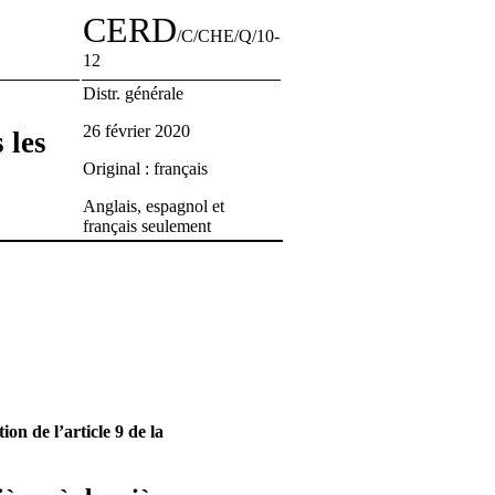
CERD
/C/CHE/Q/10-
12
Distr. générale
26 février 2020
 les
Original : français
Anglais, espagnol et
français seulement
on de l’article 9 de la