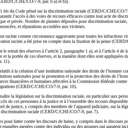
e (CERD/C/CHE/CO/7-9, par. 6 a) et b)).
61
bis
du Code pénal sur la discrimination raciale (CERD/C/CHE/CO/7-9,
garantir l’accès à des voies de recours efficaces contre tout acte de discr
que et privée. Nombre de plaintes déposées pour discrimination raciale,
noncées, et réparations accordées aux victimes.
on raciste comme circonstance aggravante pour toutes les infractions vi
ation raciste a été prise en compte dans la fixation de la peine (CERD
le retrait des réserves à l’article 2, paragraphe 1 a), et à l’article 4 de
 et la portée de ces réserves, et la manière dont elles sont appliquées da
 11).
latifs à la création d’une institution nationale des droits de l’homme c
titutions nationales pour la promotion et la protection des droits de l’ho
ources financières et humaines affectées à la Commission fédérale contre 
igrations (CERD/C/CHE/CO/7-9, par. 10).
aître la législation sur la discrimination raciale, en particulier aux pers
’accès de ces personnes à la justice et à l’ensemble des recours disponi
el de justice, y compris des membres de l’appareil judiciaire, sur la légi
 la discrimination raciale (CERD/C/CHE/CO/7-9, par. 7).
 pour lutter contre les discours de haine, y compris dans le discours pol
et enquêtes menées contre des individus ou des groupes qui auraient incit