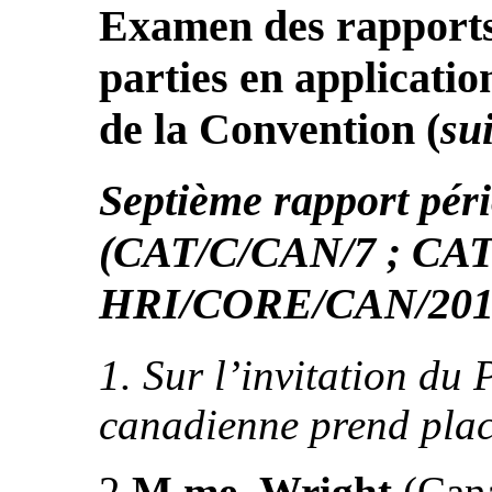
Examen des rapports 
parties en application
de la Convention
(
sui
Septième rapport pér
(CAT/C/CAN/7 ; CA
HRI/CORE/CAN/201
1. Sur l’invitation du 
canadienne prend plac
2.
M me Wright
(Cana