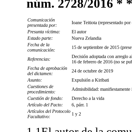
núm. 2728/2016 * 
Comunicación
Ioane Teitiota (representado por
presentada por:
Presunta víctima:
El autor
Estado parte:
Nueva Zelandia
Fecha de la
15 de septiembre de 2015 (presen
comunicación:
Decisión adoptada con arreglo al
Referencias:
16 de febrero de 2016 (no se p
Fecha de aprobación
24 de octubre de 2019
del dictamen:
Asunto:
Expulsión a Kiribati
Cuestiones de
Admisibilidad: manifiestamente 
procedimiento:
Cuestión de fondo:
Derecho a la vida
Artículo del Pacto:
6, párr. 1
Artículos del Protocolo
1 y 2
Facultativo:
1.1El autor de la comu