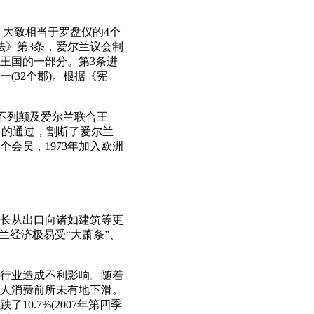
省，大致相当于罗盘仪的4个
宪法》第3条，爱尔兰议会制
合王国的一部分。第3条进
(32个郡)。根据《宪
大不列颠及爱尔兰联合王
法》的通过，割断了爱尔兰
会员，1973年加入欧洲
致增长从出口向诸如建筑等更
兰经济极易受“大萧条”、
口行业造成不利影响。随着
人消费前所未有地下滑。
10.7%(2007年第四季