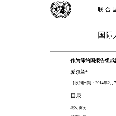
联 合 
国际
作为缔约国报告组成
爱尔兰*
［收到日期：2014年2月
目录
段次 页次