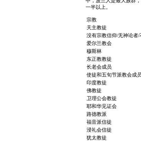
中，波兰人是最大族群，有
一半以上。
宗教
天主教徒
没有宗教信仰/无神论者
爱尔兰教会
穆斯林
东正教教徒
长老会成员
使徒和五旬节派教会成
印度教徒
佛教徒
卫理公会教徒
耶和华见证会
路德教派
福音派信徒
浸礼会信徒
犹太教徒