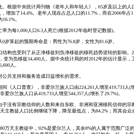
化。根据中央统计局刊物《老年人和年轻人》，65岁及以上的人口数目从
93人，增加了14.4%。老年人现在占总人口的11.7%，而在2006年占
16.1%。
死亡率为每1,000人口6.3人死亡(根据2012年临时登记数据)。
从0岁算起的预期寿命是：男性为76.8岁，女性为81.6岁。
人口结构也受到了从正净移徙到负净移徙的移民趋势逆转的影响。2
12年，变为负移徙34,400人。据中央统计局的对2012年的估计显示，
,600人。
势将对公共支持和服务造成日益增长的需求。
6年期间《人口普查》，非爱尔兰族人口由224,261人增至419,733人(
爱尔兰族人口从419,733人增至544,357人(增长了29.7%)。
011年，由于没有宗教信仰的人数和来自东欧、非洲和亚洲移民信仰的
，天主教徒人口比例继续下降，降至最低点，为84.2%；而其会众
尔兰的380万天主教徒中，92%是爱尔兰人，其余8%的人属于范围广