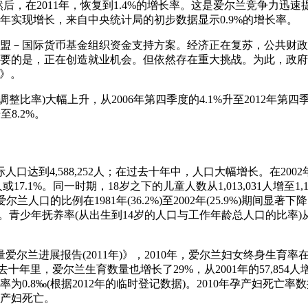
。然后，在2011年，恢复到1.4%的增长率。这是爱尔兰竞争力迅
二年实现增长，来自中央统计局的初步数据显示0.9%的增长率。
出欧盟－国际货币基金组织资金支持方案。经济正在复苏，公共财
要的是，正在创造就业机会。但依然存在重大挑战。为此，政府于2
)》。
未调整比率)大幅上升，从2006年第四季度的4.1%升至2012年第四
至8.2%。
实际人口达到4,588,252人；在过去十年中，人口大幅增长。在200
人或17.1%。同一时期，18岁之下的儿童人数从1,013,031人增至1,1
爱尔兰人口的比例在1981年(36.2%)至2002年(25.9%)期间显著
青少年抚养率(从出生到14岁的人口与工作年龄总人口的比率)从200
量爱尔兰进展报告(2011年)》，2010年，爱尔兰妇女终身生育率在
过去十年里，爱尔兰生育数量也增长了29%，从2001年的57,854人增至
率为0.8‰(根据2012年的临时登记数据)。2010年孕产妇死亡
产妇死亡。