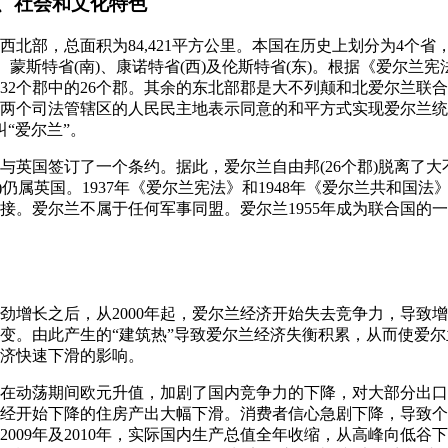
济、社会和文化特色
陆西北部，总面积为84,421平方公里。本国在历史上划分为4个
、蒙斯特省(南)、康诺特省(西)及伦斯特省(东)。根据《爱尔兰
32个郡中的26个郡。其余的东北部郡是大不列颠和北爱尔兰联
两个司法管辖区的人民民主地表示同意的和平方式实现爱尔兰统一
“爱尔兰”。
之后，与英国签订了一个条约。据此，爱尔兰自由邦(26个郡)脱离了
)仍属英国。1937年《爱尔兰宪法》和1948年《爱尔兰共和国
接。爱尔兰不属于任何军事同盟。爱尔兰1955年成为联合国的一个
经济强劲增长之后，从2000年起，爱尔兰经济开始失去竞争力，导
变。由此产生的“建筑热”导致爱尔兰经济失衡积累，从而使爱尔
球经济快速下滑的影响。
加上在动荡期间欧元升值，加剧了国内竞争力的下降，对大部分出
经开始下降的住房产出大幅下滑。消费者信心急剧下降，导致个
2009年及2010年，实际国内生产总值全年收缩，从高峰向低谷下跌了