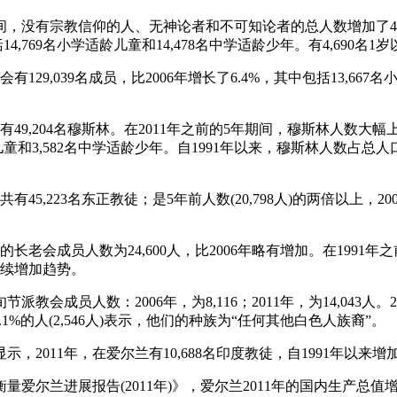
11年期间，没有宗教信仰的人、无神论者和不可知论者的总人数增加了4
括14,769名小学适龄儿童和14,478名中学适龄少年。有4,690
教会有129,039名成员，比2006年增长了6.4%，其中包括13,667
爱尔兰有49,204名穆斯林。在2011年之前的5年期间，穆斯林人数
儿童和3,582名中学适龄少年。自1991年以来，穆斯林人数占总人
兰共有45,223名东正教徒；是5年前人数(20,798人)的两倍以上，200
爱尔兰的长老会成员人数为24,600人，比2006年略有增加。在199
持续增加趋势。
节派教会成员人数：2006年，为8,116；2011年，为14,043人。
18.1%的人(2,546人)表示，他们的种族为“任何其他白色人族裔”。
查》显示，2011年，在爱尔兰有10,688名印度教徒，自1991年以来
衡量爱尔兰进展报告(2011年)》，爱尔兰2011年的国内生产总值增长