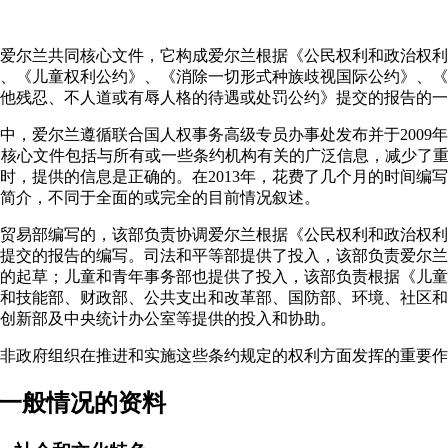
提交爱尔兰共同核心文件，它构成爱尔兰根据《公民权利和政治权
、《儿童权利公约》、《消除一切形式种族歧视国际公约》、《
他残忍、不人道或有辱人格的待遇或处罚公约》提交的报告的一
件中，爱尔兰遵循联合国人权事务高级专员办事处发布并于2009
v.6)。共同核心文件包括与所有或一些条约机构有关的广泛信息，减少
时，提供的信息是正确的。在2013年，花费了几个月的时间编
简介，不同于全面的或完全的目前情况叙述。
外交贸易部编写的，该部负责协调爱尔兰根据《公民权利和政治权
提交的报告的编写。司法和平等部提供了投入，该部负责爱尔兰
的起草；儿童和青年事务部也提供了投入，该部负责根据《儿童
和技能部、财政部、公共支出和改革部、国防部、环境、社区和
创新部及中央统计办公室等提供的投入和协助。
赞赏非政府组织在推进和实施这些条约规定的权利方面发挥的重要
家一般情况的资料