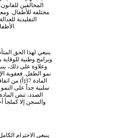
المخالفين للقانون
مختلفة للأطفال. ومع
التقليدية للعدال
الأطفال الجانحين. ويمكن القيام بذلك بتخطيط مشترك مع مراعاة السلامة العامة الفعلية.
وبرامج وطنية للوقاية م
وعلاوة على ذلك، ين
نمو الطفل. فعقوبة ا
سلبية جداً على النم
والسجن إلا كملجأ أ