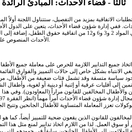
ثالثاً - قضاء الأحداث: المبادئ الرائد
اث. ففي إدارة شؤون قضاء الأحداث، يتعين على الدول الأ
العامة الواردة في المواد 2 و3 و6 و12 من اتفاقية حقوق الطفل
الأحداث المنصوص عليها في المادتين 37 و40.
بغي الانتباه بشكل خاص إلى حالات التمييز والفوارق القائمة
ود سياسة متسقة وقد تشمل فئات ضعيفة من الأطفال، من 
مين إلى أقليات عرقية أو إثنية أو دينية أو لغوية، وأطفال ال
 والأطفال المخالفين للقانون مراراً (المعاودون). وفي هذا 
أو سوق العمل. لذا من اللازم اتخاذ تدابير لمنع مثل هذا التم
الملائمين إلى الأطفال الجانحين سابقاً في جهودهم التي يبذ