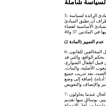
ة لسياسة شاملة
5- قبل التوسع في متطلبات الاتفاقية بمزيد من التفصيل، ستتناول اللجنة أولاً المبادئ الرائدة لسياسة
طراف أن تطبق المبادئ
، إضافة إلى المبادئ الأساسية لقضاء
عدم التمييز (المادة 2)
6- على الدول الأطراف اتخاذ جميع التدابير اللازمة للحرص على معاملة جميع الأطفال المخالفين للقانون
 بحكم الواقع، والتي قد
قبيل أطفال الشوارع،
شعوب الأصلية، والبنات،
الصدد، يعد تدريب جميع
المهنيين العاملين في مجال إدارة شؤون قضاء الأحداث أمراً مهماً (انظر الفقرة 97 أدناه)، إضافة إلى وضع
7- وكثير هم الأطفال المخالفون للقانون الذين يقعون ضحية للتمييز أيضاً، كما هو الحال عندما يحاولون
ييز، بوسائل منها تقديم
لونها من أجل الاندماج