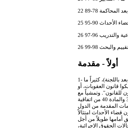
حاكمة 78-89 22
الأحداث 90-95 25
والتدريب 96-97 26
 والبحث 98-99 26
أولاً - مقدمة
1- في التقارير التي تقدمها الدول الأطراف إلى لجنة حقوق الطفل (المشار إليها فيما بعد باللجنة)، كثيراً ما
وا قانون العقوبات، أو
 للقانون". وتمشياً مع
المبادئ التوجيهية للجنة بالنسبة إلى إعداد التقارير الدورية، يعد تنفيذ المادة 37 والمادة 40 من اتفاقية
ومات المقدمة من الدول
 قضاء الأحداث امتثالاً
ق أمامها طويلاً من أجل
لات الحقوق الإجرائية،