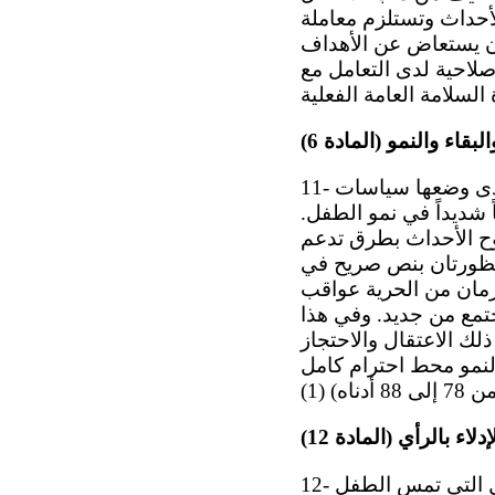
أحداث وتستلزم معاملة
أن يستعاض عن الأهداف
إصلاحية لدى التعامل مع
بقاء والنمو (المادة 6)
11- ينبغي لهذا الحق المتأصل في كل طفل أن يكون للدول الأطراف مرشداً وملهماً لدى وضعها سياسات
 شديداً في نمو الطفل.
وح الأحداث بطرق تدعم
حظورتان بنص صريح في
ل (انظر الفقرات من 75 إلى 77 أدناه). وللحرمان من الحرية عواقب
تمع من جديد. وفي هذا
 في ذلك الاعتقال والاحتجاز
لنمو محط احترام كامل
اء بالرأي (المادة 12)
12- ينبغي الاحترام الكامل لحق الطفل في الإعراب عن آرائه بحرية في جميع المسائل التي تمس الطفل