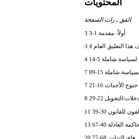
المحتويات
الفق ـ رات الصفحة
أولاً- مقدمة 1-3 3
ف هذا التعليق العام 4 3
سياسة شاملة 5-14 4
سة شاملة 15-89 7
وح الأحداث 16-21 7
لات/التحويل 22-29 8
لقانون 30-39 11
العادلة 40-67 13
هاء- التدابير 68-77 20