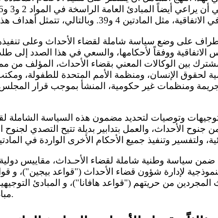
س الاتفاقية ووفقاً لأحكامها، والسعي في هذا الصدد إلى 
شترك بين الوكالات المعني بقضاء الأحداث، المؤلف من مم
ية لحقوق الإنسان، ومنظمة الأمم المتحدة للطفولة، ومكتب 
جريمة ومنظمات غير حكومية، المنشأ بموجب قرار المجلس 
ن جنوح الأحداث، والعمل بتدابير بديلة تتيح التصدي لجنوح ا
لتفسير وتنفيذ جميع الأحكام الأخرى الواردة في المادتين 37 و40 من الاتفاق
، ضمن سياسة وطنية شاملة لقضاء الأحـداث، مقاييس دولية
النموذجية لإدارة شؤون قضاء الأحداث ("قواعد بيجين")، و قواع
المجردين من حريتهم ("قواعد هافانا")، و المبادئ التوجيهية
مبادئ الرياض التوجيهية ").