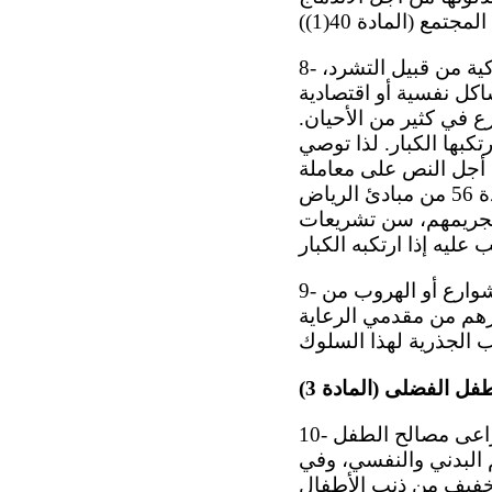
8- ومن الشائع نوعاً ما أن تتضمن القوانين الجنائية أحكاماً تجرم المشاكل السلوكية من قبيل التشرد،
اكل نفسية أو اقتصادية
ع في كثير من الأحيان.
رتكبها الكبار. لذا توصي
ن أجل النص على معاملة
الأطفال والكبار بالتساوي أمام القانون. وفي هذا الصدد، تشير اللجنة أيضاً إلى المادة 56 من مبادئ الرياض
وتجريمهم، سن تشريعات
9- وإضافة إلى ذلك، ينبغي التعامل مع السلوك من قبيل التشرد، والتسكع في الشوارع أو الهروب من
غيرهم من مقدمي الرعاية
فل الفضلى (المادة 3)
10- في جميع القرارات المتخذة في سياق إدارة شؤون قضاء الأحداث، ينبغي أن تراعى مصالح الطفل
 البدني والنفسي، وفي
لتخفيف من ذنب الأطفال