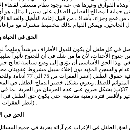
. وهذه الفوارق وغيرها هي علة وجود نظام مستقل لقضاء ال
نى حماية المصالح الفضلى للطفل، على سبيل المثال، هو 
ة، من قمع وجزاء، بأهداف من قبيل إعادة التأهيل والعدالة ال
الحق في الحياة وال
ن جنوح الأحداث، لأن ما من شك في أن للجنوح تأثيراً سلبياً
بغي لهذا الحق الأساسي أن يؤدي إلى وضع سياسة تعالج جن
لإعدام والسجن المؤبد دون إخلاء سبيل مشروط عقوبتان م
المادة 37(أ) من اتفاقية حقوق الطف
و المتوائم للطفل ويعوق بشكل خطير اندماج الطفل في المج
الصدد، تنص المادة 37(ب) بشكل صريح على عدم الحرمان من الحرية، بما
خير ولأقصر فترة زمنية مناسبة، حتى يكون حق الطفل في ا
(انظر الفقرات من 78 إلى 88 أدناه) (1) .
الحق في الإدل