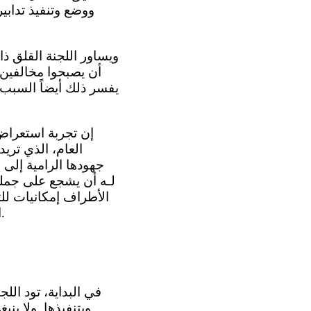
ووضع وتنفيذ تدابي
أن يصبحوا مخالفين 
يفسر ذلك أيضاً السبب 
العام، الذي تري
جهودها الرامية إلى إ
لـه أن يشجع على جملة 
الأطراف إمكانيات للت
الأطفال فحسب، بل تخدم مصالح المجتمع عموما على المدى القصير والطويل أيضاً.