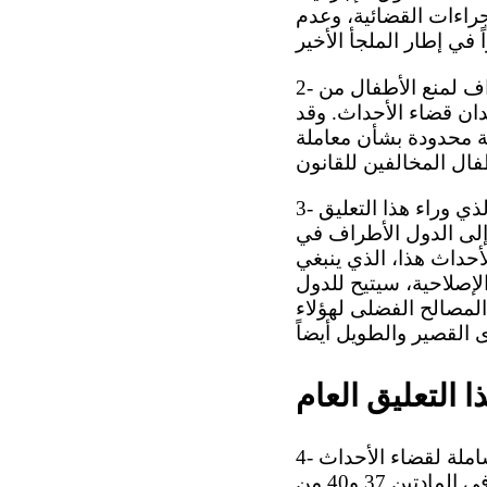
إجراءات القضائية، وعدم
2- ويساور اللجنة القلق ذاته إزاء غياب معلومات عن التدابير التي اتخذتها الدول الأطراف لمنع الأطفال من
دان قضاء الأحداث. وقد
ة محدودة بشأن معاملة
3- إن تجربة استعراض أداء الدول الأطراف في ميدان قضاء الأحداث هو السبب الذي وراء هذا التعليق
 إلى الدول الأطراف في
لأحداث هذا، الذي ينبغي
الإصلاحية، سيتيح للدول
المصالح الفضلى لهؤلاء
ذا التعليق العام
4- في البداية، تود اللجنة أن تؤكد أن الاتفاقية تلزم الدول الأطراف بوضع سياسة شاملة لقضاء الأحداث
وبتنفيذها. ولا ينبغي لهذا النهج الشامل أن يقتصر على تنفيذ الأحكام المحددة في المادتين 37 و40 من